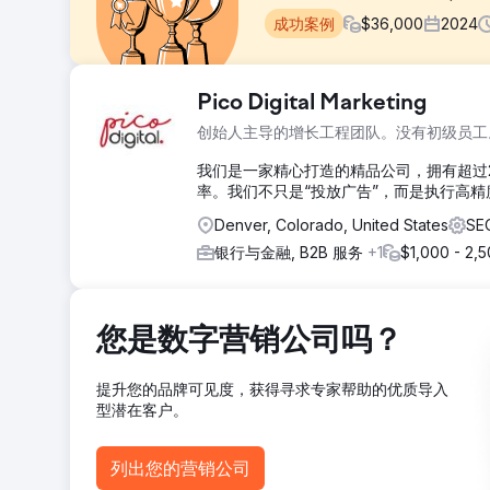
成功案例
$
36,000
2024
挑战
Pico Digital Marketing
自然流量低，劳力士和百达翡丽等热门品牌曝光度不足。
创始人主导的增长工程团队。没有初级员工
术SEO问题导致页面加载速度慢，Google Lighth
词。
我们是一家精心打造的精品公司，拥有超过
率。我们不只是“投放广告”，而是执行高
解决方案
通过将元数据从宽泛的奢侈品词汇调整为以买家为中心的搜索词（
Denver, Colorado, United States
S
化。重新构建了网站导航和产品系列，通过优化类别页面
银行与金融, B2B 服务
+1
$1,000 - 2,
据。围绕奢侈腕表的投资、鉴定和比较重建了内容。获得
结果
各大品牌系列的自然流量均呈爆炸式增长，其中 Richard Mi
14850%。超过 250 个高价值关键词排名靠前，在竞争激烈的 Ri
您是数字营销公司吗？
升至 90 多分，显著提升了搜索速度和用户互动。自然流
提升您的品牌可见度，获得寻求专家帮助的优质导入
前往营销公司页面
型潜在客户。
列出您的营销公司