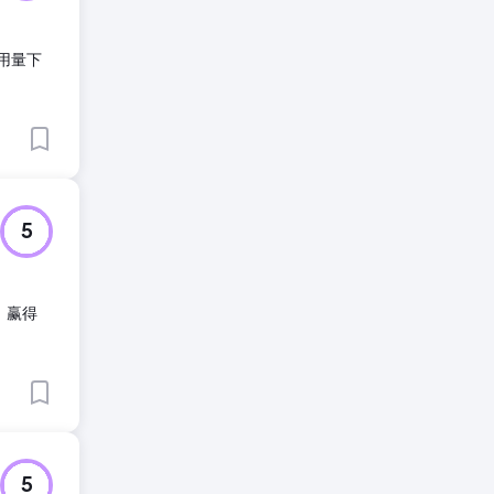
引用量下
5
、赢得
5