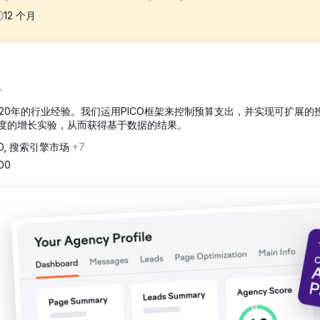
12
个月
网站用户体验和导航不佳，影响转化率。反向链接权威性有限，域名信任
。
ouse评分低（各类别评分均在20分左右）。元数据不完整，未能有效定位购买意
20年的行业经验。我们运用PICO框架来控制预算支出，并实现可扩展的
精度的增长实验，从而获得基于数据的结果。
例如“购买 Richard Mille”），针对高意向、以购买为导向的关键
EO, 搜索引擎市场
+7
突出高价品牌。修复了抓取和索引问题，显著提升了网站速度，并添加了
500
了高权重反向链接，以增强域名的信任度和曝光度。
lle 增长 1801%，劳力士增长 40300%，百达翡丽增长 21800%，爱
chard Mille 搜索中占据主导地位。Google Lighthouse 评分从 2
量带来的交易量估计增长了 3000%，其中高价腕表的销售额增长尤为强劲