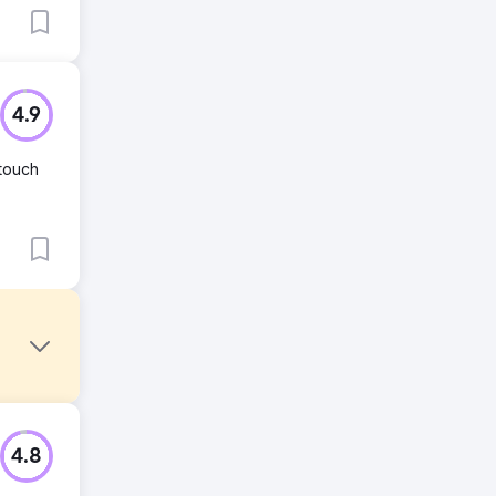
4.9
ouch
，却未与
4.8
而出。