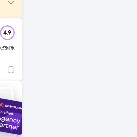
度低。技
4.9
向关键
投资回报
词进行优
结构化数
彼增长
0 多分跃
。