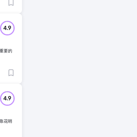
4.9
更重要的
4.9
靠花哨