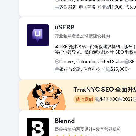
家政服务, 电子商务
+14
$1,000 - $5,
uSERP
行业领导者首选链接建设机构
uSERP 是排名第一的链接建设机构，服务于 Monda
等行业领导者。我们通过战略性 SEO 和
Denver, Colorado, United States
S
银行与金融, 信息科技
+1
$25,000+
TraxNYC SEO 全面
成功案例
$
40,000
2022
挑战
Blennd
主要障碍包括：技术限制：React 前端和 PHP 后端导
屡获殊荣的网页设计+数字营销机构
SEO 团队协商，导致问题反复出现。竞争激烈的市场：在