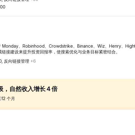
000
y、Robinhood、Crowdstrike、Binance、Wiz、Henry、Hight
权威链接建设来提升投资回报率，使搜索优化与业务目标紧密结合。
EO, 反向链接管理
+6
升级，自然收入增长 4 倍
12
个月
致开发环境分散，延缓了 SEO 的实施。被动式工作流程：开发团队频繁更新
竞争激烈的嘻哈/奢侈珠宝行业中运营，需要强有力的 SEO 策略才能脱颖