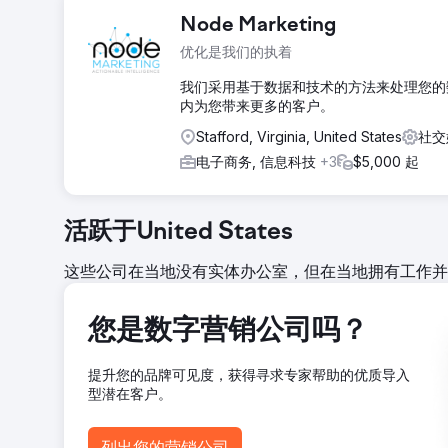
挑战
Node Marketing
该公司首次涉足数字营销，缺乏有效扩展的基础。缺乏优
优化是我们的执着
B2B受众，需要制定量身定制的策略，才能在B2C竞争对
我们采用基于数据和技术的方法来处理您的
解决方案
内为您带来更多的客户。
我们构建了与目标广告组相匹配的定制落地页，并提升了网站
和 LinkedIn 上推出了整合营销活动。通过 A/B 
Stafford, Virginia, United States
社交
量并高效转化。
电子商务, 信息科技
+3
$5,000 起
结果
整体广告策略取得了显著成效。品牌曝光度提升了3,338%
75%。这些成果体现了精心设计的广告系列、优化的创意
活跃于United States
前往营销公司页面
这些公司在当地没有实体办公室，但在当地拥有工作并
您是数字营销公司吗？
提升您的品牌可见度，获得寻求专家帮助的优质导入
型潜在客户。
列出您的营销公司