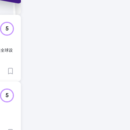
5
在全球设
5