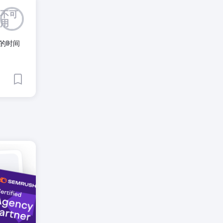
不可
达小众的
用
的时间
eta
高意向流
下降了