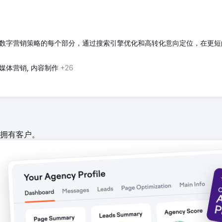
化的广告落地页，网站速度慢导致成本增加，广告效果受损。此外，要触
手占据主导地位的市场中脱颖而出。
数字营销策略的每个部分，通过搜索引擎优化和高转化意向定位，在更短
速度，从而提升了广告健康度并降低了成本。我们的团队在 Google、M
测试和持续优化，我们精心设计了定制的广告信息、视觉效果和定位策略，以吸引
媒体营销, 内容制作
+26
，转化率提升了2,933%。点击量跃升超过1,200%，而每次点击费用则
素材和精准的受众定位，这些因素将曝光度转化为可衡量的商业价值。
拥有客户。