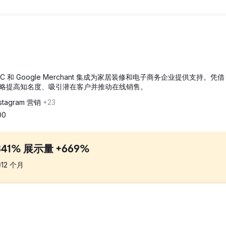
PPC 和 Google Merchant 集成为家居装修和电子商务企业提供支持。凭借 
略提高知名度、吸引潜在客户并推动在线销售。
tagram 营销
+23
00
1% 展示量 +669%
12
个月
乏 SEO 基础。快速审核发现，其网站存在重定向缺失、元数据质量低下、抓取
站内 SEO、优化图片，并优化品类页面，以提升通过非品牌搜索获得的