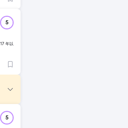
5
17 年以
目标价值
5
曝光