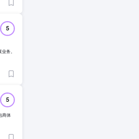
5
展业务。
5
的电商体