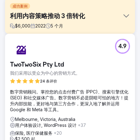
成功案例
利用内容策略推动 3 倍转化
$
6,000
2022
5
个月
挑战
4.9
一家人力资源技术领域的 SaaS 初创公司拥有一个现代化的网
站，但却未能吸引潜在客户。其博客缺乏结构化，相关关键词
排名不高，关键功能或用例的自然可见性也很低。
TwoTwoSix Pty Ltd
解决方案
我们采用以受众为中心的营销方式。
我们制定了有针对性的内容策略，重点关注人力资源合规、薪
资和入职培训等领域的高意向关键词。我们创建了新的落地
24 条评价
页、长篇博客内容和案例研究，以支持客户旅程的每个阶段。
数字营销顾问。掌控您的点击付费广告 (PPC)、搜索引擎优化
内部链接和元数据也得到了优化。
(SEO) 和社交媒体广告。数字营销不必是阴暗可怕的地方！提
结果
升内部技能，更好地与第三方合作，更深入地了解并运用
五个月内，月转化量增长了两倍。自然流量增长了189%，博
Google 和 Meta 等工具。
客在超过25个目标关键词中排名前五。此外，该品牌由内容驱
Melbourne, Victoria, Australia
动的演示请求也增加了40%。
用户体验设计, WordPress 设计
+37
保险, 医疗保健服务
+20
前往营销公司页面
$2,500 起