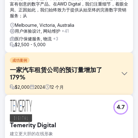
富有创意的数字产品。在AWD Digital，我们注重细节，着眼全
局。正因如此，我们始终致力于提供从始至终的完善数字营销
服务；从
Melbourne, Victoria, Australia
用户体验设计, 网站维护
+41
医疗保健服务, 物流
+3
$2,500 - 5,000
成功案例
一家汽车租赁公司的预订量增加了
179%
$
2,000
2024
12
个月
挑战
4.7
Aries Car Rental 希望在珀斯市场提升知名度，因为该市场已
经饱和，由赫兹和 No Birds 等全球品牌主导。尽管服务出色
且拥有忠实客户，但该公司的业务过于依赖品牌流量。他们需
Temerity Digital
要推动稳定的非品牌自然预订，尤其是在珀斯旅游淡季，搜索
量和收入通常会下降。
建立更大胆的在线形象