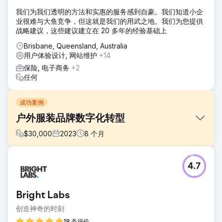
我们为我们透明的方法和实惠的服务感到自豪。我们知道小企
业很难与大鱼竞争，但这就是我们的用武之地。我们为您提供
战略建议，这些建议建立在 20 多年的经验基础上
Brisbane, Queensland, Australia
用户体验设计, 网站维护
+14
保险, 电子商务
+2
任何
成功案例
户外服装品牌数字化转型
$
30,000
2023
8
个月
挑战
4.7
该品牌的原有平台难以满足不断变化的客户期望，导致库存管
理和订单履行效率低下。1. 应用转化率停滞不前访问量不错但
购买不成功，表明转化率低下且购买旅程存在差距。2. 应用增
Bright Labs
长受限未能吸引和留住用户，限制了其覆盖面和参与度。3. 应
用会话增长用户会话频率和持续时间无效，反映用户兴趣低
创造神奇的时刻
下。
18 条评价