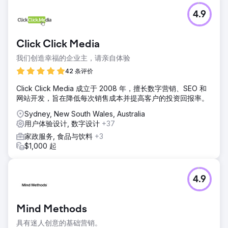
挑战
4.9
- 2022 年活动的捐款创下破纪录的一年（超过 2021 年筹集的
1,460 万美元） - 与 2021 年的 187 万用户相比，超过 300 万
用户的社交媒体印象和可见度增加 - 与 2021 年活动相比，用
Click Click Media
户流量（网站）增加 50% -通过全国范围内的合作协助推动店
内销售
我们创造幸福的企业主，请亲自体验
解决方案
42 条评价
- 深入了解客户角色，以提高用户参与度和品牌 - 提高关键细
Click Click Media 成立于 2008 年，擅长数字营销、SEO 和
分市场的自然搜索意识 - 提高网站上的用户参与度和登陆页面
网站开发，旨在降低每次销售成本并提高客户的投资回报率。
体验（用户体验支持） - 识别 AFL 支持者受众之外的新/更广
泛的受众
Sydney, New South Wales, Australia
用户体验设计, 数字设计
+37
结果
- 募资总额突破1986万美元，超额完成目标！ （2021 年为
家政服务, 食品与饮料
+3
1,460 万美元） - 捐赠页面会话增加了 128%（同比） - 2022
$1,000 起
年 4 月至 6 月在社交媒体上获得了 457 万次展示（同比增加
145%） - 每次购买/捐赠成本降低了 73%
4.9
前往营销公司页面
Mind Methods
具有迷人创意的基础营销。