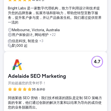
解决方案
Bright Labs 是一家数字代理机构，致力于利用设计和技术提
应用 UI/UX 优化 - 简化设计和导航，提升用户参与度，打造更
升您的品牌形象，拓展市场和影响力，帮助您转型至数字服
顺畅的用户体验。增强基于应用的 Meta 和 Google 追踪功能
务，提升客户参与度，并让产品焕发生机。我们通过提供世界
- 实施强大的追踪功能，以提升归因、推广活动效果和用户行
一流的
为洞察。针对应用用户的专属优惠 - 推出独家应用内优惠，鼓
励下载并提升转化率。针对应用的付费推广活动 - 投放定向广
Melbourne, Victoria, Australia
告，专注于提升应用安装量和应用内操作。
用户体验设计, 网站维护
+22
结果
信息科技, 制造业
+3
六个月内移动应用程序转化率提高了 15%。 六个月内移动应
$1,000 起
用程序会话提高了 36%。 六个月内移动应用程序收入提高了
15%。 六个月内转化率提高了 40%。
4.7
前往营销公司页面
Adelaide SEO Marketing
开始超越您的竞争对手！
35 条评价
阿德莱德 SEO 营销：我们技术精湛的团队是定制 SEO 策略方
面的专家，他们通过创新的解决方案和以结果为导向的成功使
您的业务脱颖而出。