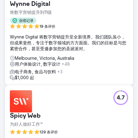
Wynne Digital
解决方案
将数字营销提升到11级
我们的团队认识到该行业固有的独特挑战和机遇，因此采取了
多方面的方法，将 SEO 增强功能、定制内容营销、有针对性
业绩记录
的社交媒体活动和数据驱动的 PPC 策略整合在一起。通过优
19 条评价
化 Adobe 数字足迹的各个方面，我们旨在创建一个有凝聚力
Wynne Digital 将数字营销提升至全新境界。我们团队虽小，
和活力的在线生态系统，不仅可以吸引更多流量，还可以将这
但成果斐然，专注于数字领域的方方面面。我们的目标是与您
些流量转化为忠诚的客户并提高整体投资回报率。
紧密合作，甚至受邀参加您的圣诞派对。
结果
Melbourne, Victoria, Australia
有机流量从 1.07 亿提升至 1.52 亿（%） 有机排名关键词的数
用户体验设计, 数字设计
+48
量从 1370 万增加至 2970 万（%） 有机流量价值从 6890 万
美元大幅提升至 9710 万美元（%） 引荐域名从 180 万激增至
电子商务, 食品与饮料
+3
190 万（%）
$1,000 起
前往营销公司页面
4.7
Spicy Web
为好人做好工作™
129 条评价