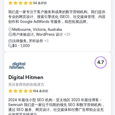
解决方案
34 条评价
我们围绕“珀斯廉价租车”等高搜索意图、低竞争度的关键词，
我们是一家专注于客户服务和成果的数字营销机构。我们提供
构建了利基SEO策略。这包括针对不同车型和客户细分定制落
专业的网页设计、搜索引擎优化 (SEO)、社交媒体管理、内容
地页，并定位“小型巴士租赁”和“轿车租赁”等关键词。我们增
创作和 Google AdWords 等服务，助您拓展品牌。
强了转化率优化 (CRO)，优化了移动用户体验，集成了
WhatsApp聊天功能，并添加了提升权重的博客内容，以推动
Melbourne, Victoria, Australia
全年转化率。
用户体验设计, WordPress 设计
+25
结果
法律服务, 牙科诊所
+3
Aries 的自然搜索预订量增长了 179%，整体自然流量增长了
$0 - 1,000
68%。他们在“珀斯廉价汽车租赁”、“珀斯家庭汽车租赁”、“珀
斯小巴租赁”等关键词的排名中均位居第一。品牌流量则从
71% 下降到 37%。该活动的成功得到了全球认可，并在
4.7
2024 年 Search Engine Land Awards 上荣获“最佳本地搜索
营销计划 - SEO”奖。
Digital Hitmen
前往营销公司页面
充分发挥你的在线潜力
104 条评价
2024 年最佳小型 SEO 机构 - 亚太地区 2023 年最佳博客 -
Semrush 我们是一家位于珀斯的领先 SEO 和数字营销机构，
通过 SEO 服务、网页设计、社交媒体和付费广告帮助企业充
分发挥其在线潜力。