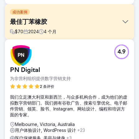
成功案例
最佳丁苯橡胶
$
70
2024
4
个月
挑战
4.9
Optimus SBR 与我们的机构合作，重振其陷入困境的品牌形
象，并重塑其数字形象，以吸引企业级客户。
解决方案
PN Digital
我们的创意团队首先进行了数字品牌更新，使标识应用和现代
为非营利组织提供数字营销支持
化保持一致，然后为 Optimus SBR 标识注入了新的活力。随
后，我们创建了一个高度灵活的企业级网站，该网站具有引人
2 条评价
入胜的 UI 动画和改进的用户体验，我们满怀信心地推出了新
我们立足澳大利亚和新西兰，与众多机构合作，成为他们的虚
标识。
拟数字营销部门。我们拥有谷歌广告、搜索引擎优化、电子邮
结果
件营销、领英、脸书、Instagram、网站设计、编程和培训方
在部署后的几周内，有机搜索引擎排名显示出显着的改善以及
面的专家。
用户参与度指标和网站转化率的稳步上升。
Melbourne, Victoria, Australia
用户体验设计, WordPress 设计
+23
前往营销公司页面
医疗保健服务, 美容与健身
+3