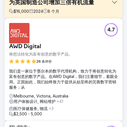
为英国制造公司增加三倍有机流量
$
16,000
2024
8
个月
挑战
4.7
客户的网站在行业关键词排名中表现不佳，技术性 SEO 得分
低，加载时间缓慢，内容过时。这导致其搜索可见度低、用户
参与度低，尽管市场竞争激烈，但自然潜在客户生成量却微乎
AWD Digital
其微。
将想法转化为富有创意的数字产品。
解决方案
我们进行了全面的 SEO 改革，为 AI 搜索添加了生成引擎优化
26 条评价
(GEO)，发布了高权威的买家意向内容，并优化了核心网络生
我们是一家位于墨尔本的数字代理机构，致力于将创意转化为
命力以满足性能和 UX 基准，从而提高了排名和转化率。
富有创意的数字产品。在AWD Digital，我们注重细节，着眼全
结果
局。正因如此，我们始终致力于提供从始至终的完善数字营销
自然流量增长了 312%，平均关键词排名从第 43 位提升至第
服务；从
7 位，入站线索同比增长 2.7 倍。网站优化和内容优化使品牌
Melbourne, Victoria, Australia
成为行业领导者，并推动了可持续的长期增长。
用户体验设计, 网站维护
+41
医疗保健服务, 物流
+3
前往营销公司页面
$2,500 - 5,000