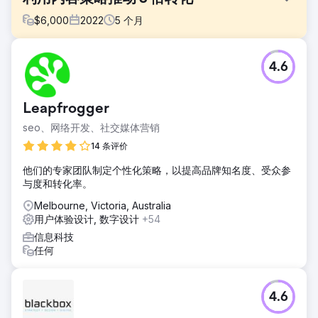
$
6,000
2022
5
个月
挑战
4.6
一家人力资源技术领域的 SaaS 初创公司拥有一个现代化的网
站，但却未能吸引潜在客户。其博客缺乏结构化，相关关键词
排名不高，关键功能或用例的自然可见性也很低。
Leapfrogger
解决方案
seo、网络开发、社交媒体营销
我们制定了有针对性的内容策略，重点关注人力资源合规、薪
资和入职培训等领域的高意向关键词。我们创建了新的落地
14 条评价
页、长篇博客内容和案例研究，以支持客户旅程的每个阶段。
他们的专家团队制定个性化策略，以提高品牌知名度、受众参
内部链接和元数据也得到了优化。
与度和转化率。
结果
Melbourne, Victoria, Australia
五个月内，月转化量增长了两倍。自然流量增长了189%，博
用户体验设计, 数字设计
+54
客在超过25个目标关键词中排名前五。此外，该品牌由内容驱
动的演示请求也增加了40%。
信息科技
任何
前往营销公司页面
4.6