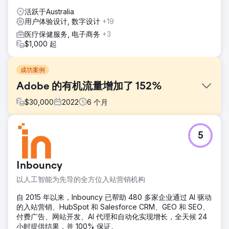
活跃于Australia
用户体验设计, 数字设计
+19
医疗保健服务, 电子商务
+3
$1,000 起
成功案例
Adobe 的有机流量增加了 152%
$
30,000
2022
6
个月
挑战
5
Adobe 向我们提出了具体的数字营销需求，要求我们制定一
套全面的战略，旨在增强其在线影响力、吸引目标受众、提高
关键词性能并推动跨多个数字平台的转化。
Inbouncy
解决方案
以人工智能为先导的全方位入站营销机构
我们的团队认识到该行业固有的独特挑战和机遇，因此采取了
多方面的方法，将 SEO 增强功能、定制内容营销、有针对性
自 2015 年以来，Inbouncy 已帮助 480 多家企业通过 AI 驱动
的社交媒体活动和数据驱动的 PPC 策略整合在一起。通过优
的入站营销、HubSpot 和 Salesforce CRM、GEO 和 SEO、
化 Adobe 数字足迹的各个方面，我们旨在创建一个有凝聚力
付费广告、网站开发、AI 代理和自动化实现增长，全天候 24
和活力的在线生态系统，不仅可以吸引更多流量，还可以将这
小时提供结果，并 100% 保证。