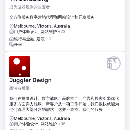
内销售
成为游戏规则的改变者
解决方案
全方位服务数字营销代理和网站设计和开发服务
- 深入了解客户角色，以提高用户参与度和品牌 - 提高关键细
分市场的自然搜索意识 - 提高网站上的用户参与度和登陆页面
Melbourne, Victoria, Australia
体验（用户体验支持） - 识别 AFL 支持者受众之外的新/更广
用户体验设计, 网站维护
+23
泛的受众
银行与金融, 建筑
+3
任何
结果
- 募资总额突破1986万美元，超额完成目标！ （2021 年为
1,460 万美元） - 捐赠页面会话增加了 128%（同比） - 2022
不可
年 4 月至 6 月在社交媒体上获得了 457 万次展示（同比增加
用
145%） - 每次购买/捐赠成本降低了 73%
Juggler Design
前往营销公司页面
想法有后果
我们在提供设计、数字战略、品牌推广、广告和搜索引擎优化
服务方面实力雄厚。新客户从一项工作开始，我们很快就能为
他们管理大部分营销需求，这并不奇怪。我们的服务
Melbourne, Victoria, Australia
用户体验设计, 网站维护
+36