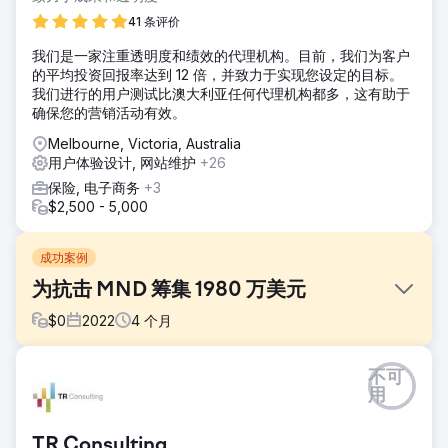
41 条评价
我们是一家注重透明度和绩效的代理机构。目前，我们为客户
的平均投资回报率达到 12 倍，并致力于实现您设定的目标。
我们进行的用户测试比澳大利亚任何代理机构都多，这有助于
确保您的营销活动有效。
Melbourne, Victoria, Australia
用户体验设计, 网站维护
+26
保险, 电子商务
+3
$2,500 - 5,000
成功案例
为抗击 MND 筹集 1980 万美元
$
0
2022
4
个月
挑战
不可
- 2022 年活动的捐款创下破纪录的一年（超过 2021 年筹集的
用
1,460 万美元） - 与 2021 年的 187 万用户相比，超过 300 万
用户的社交媒体印象和可见度增加 - 与 2021 年活动相比，用
TR Consulting
户流量（网站）增加 50% -通过全国范围内的合作协助推动店