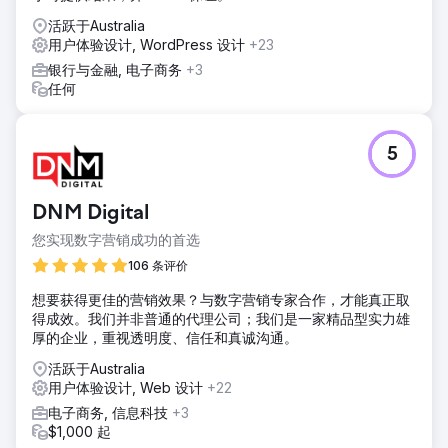
些流量转化为忠诚的客户并提高整体投资回报率。
活跃于Australia
结果
用户体验设计, WordPress 设计
+23
有机流量从 1.07 亿提升至 1.52 亿（%） 有机排名关键词的数
银行与金融, 电子商务
+3
量从 1370 万增加至 2970 万（%） 有机流量价值从 6890 万
任何
美元大幅提升至 9710 万美元（%） 引荐域名从 180 万激增至
190 万（%）
5
前往营销公司页面
DNM Digital
您实现数字营销成功的首选
106 条评价
想要获得更佳的营销效果？与数字营销专家合作，才能真正取
得成效。我们并非普通的代理公司；我们是一家精品型实力雄
厚的企业，重视透明度、信任和真诚沟通。
活跃于Australia
用户体验设计, Web 设计
+22
电子商务, 信息科技
+3
$1,000 起