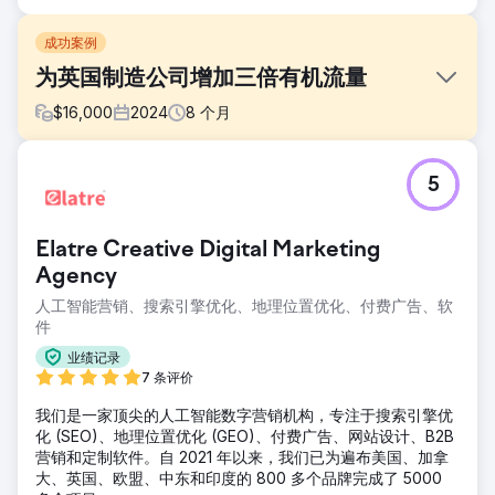
成功案例
为英国制造公司增加三倍有机流量
$
16,000
2024
8
个月
挑战
5
客户的网站在行业关键词排名中表现不佳，技术性 SEO 得分
低，加载时间缓慢，内容过时。这导致其搜索可见度低、用户
参与度低，尽管市场竞争激烈，但自然潜在客户生成量却微乎
Elatre Creative Digital Marketing
其微。
Agency
解决方案
人工智能营销、搜索引擎优化、地理位置优化、付费广告、软
我们进行了全面的 SEO 改革，为 AI 搜索添加了生成引擎优化
件
(GEO)，发布了高权威的买家意向内容，并优化了核心网络生
命力以满足性能和 UX 基准，从而提高了排名和转化率。
业绩记录
7 条评价
结果
自然流量增长了 312%，平均关键词排名从第 43 位提升至第
我们是一家顶尖的人工智能数字营销机构，专注于搜索引擎优
7 位，入站线索同比增长 2.7 倍。网站优化和内容优化使品牌
化 (SEO)、地理位置优化 (GEO)、付费广告、网站设计、B2B
成为行业领导者，并推动了可持续的长期增长。
营销和定制软件。自 2021 年以来，我们已为遍布美国、加拿
大、英国、欧盟、中东和印度的 800 多个品牌完成了 5000