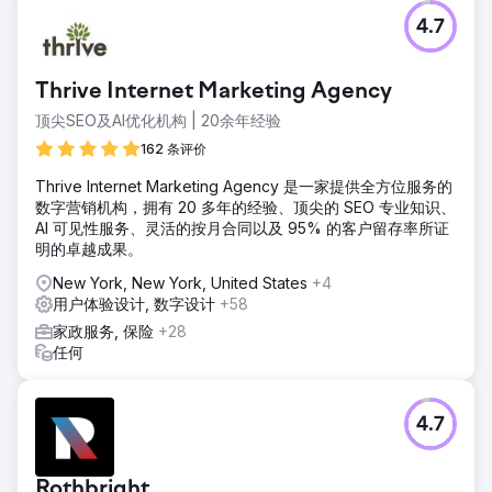
挑战
4.7
Verified Movers 需要改善其在线形象，以帮助用户查找、联
系和评价美国搬家公司。现有网站的参与度低且跳出率高，影
响了其可信度和有效性。
Thrive Internet Marketing Agency
解决方案
顶尖SEO及AI优化机构 | 20余年经验
我们设计了一个引人入胜、直观的网站，具有引人入胜的文案
和强大的内容策略，符合客户的目标。这包括 SEO 优化、用
162 条评价
户友好的导航和吸引人的视觉效果，以增强用户互动和信任。
Thrive Internet Marketing Agency 是一家提供全方位服务的
结果
数字营销机构，拥有 20 多年的经验、顶尖的 SEO 专业知识、
新的 Verified Movers 网站实现了较高的页面浏览量、较低的
AI 可见性服务、灵活的按月合同以及 95% 的客户留存率所证
跳出率和更高的用户互动率。该网站定位为值得信赖的资源，
明的卓越成果。
成为寻找可靠搬家公司的人的首选来源。
New York, New York, United States
+4
用户体验设计, 数字设计
+58
前往营销公司页面
家政服务, 保险
+28
任何
4.7
Rothbright