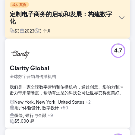
成功案例
定制电子商务的启动和发展：构建数字
化
$
3
2023
3
个月
挑战
4.7
Cleverpup 需要的不仅仅是一个网站——他们需要一个能够伴
随业务增长的数字化基础。通用的、开箱即用的解决方案无法
满足他们的要求。基于模板的网站虽然可以快速启动，但也存
Clarity Global
在局限性：功能僵化、设计千篇一律以及可扩展性问题。他们
需要一个合作伙伴，能够打造在竞争激烈的宠物用品市场中脱
全球数字营销与传播机构
颖而出的购物体验，并能够灵活地适应业务的扩展。
我们是一家全球数字营销和传播机构，通过创意、影响力和冲
解决方案
击力带来清晰度，帮助有远见的科技公司让世界变得更美好。
为了在 Shopify 上实现他们的愿景，我们实现了他们的设计，
并打造了真正定制化的购物体验。我们构建了定制化的功能和
New York, New York, United States
+2
特性，将他们的产品置于中心位置，同时打造流畅的客户旅
用户体验设计, 数字设计
+50
程。除了网站发布之外，我们还提供持续的网站维护和开发服
保险, 银行与金融
+9
务——构建定制功能，保持品牌的新鲜感，确保网站性能完美
$5,000 起
无瑕，并根据客户行为实施数据驱动的改进。
结果