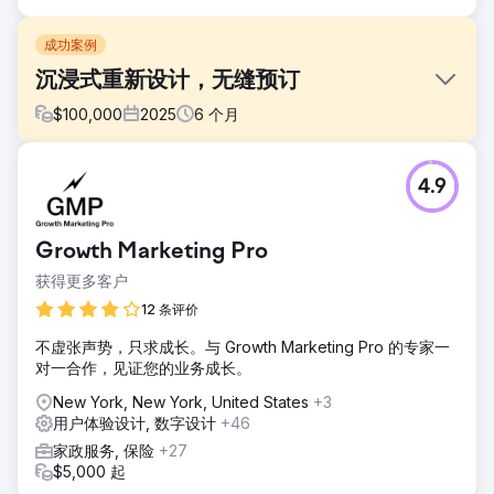
成功案例
沉浸式重新设计，无缝预订
$
100,000
2025
6
个月
挑战
4.9
科罗拉多漂流公司需要一个现代化、沉浸式的网站，让预订流
程快速便捷。旧版网站体验支离破碎，用户需要在多个子页面
之间来回切换才能完成关键功能（日历、地图、预订）。他们
Growth Marketing Pro
还需要更丰富的视觉效果和交互体验，同时又不影响移动端的
可用性和性能。
获得更多客户
解决方案
12 条评价
Lounge Lizard 组织了研讨会/直播课程和每周例会，然后使用
不虚张声势，只求成长。与 Growth Marketing Pro 的专家一
Adobe XD 和 Slickplan 等工具重建了用户体验/用户界面和网
对一合作，见证您的业务成长。
站结构。我们引入了定制动画和高质量视频，并针对桌面和移
动设备进行了优化，同时无缝嵌入了 Ventrata 预订系统，从
New York, New York, United States
+3
而简化了购买流程。
用户体验设计, 数字设计
+46
结果
家政服务, 保险
+27
此次改版一经推出便获得了积极的反馈，并立即提升了用户参
$5,000 起
与度：导航更加流畅，用户留存率更高，转化率也更高。具体