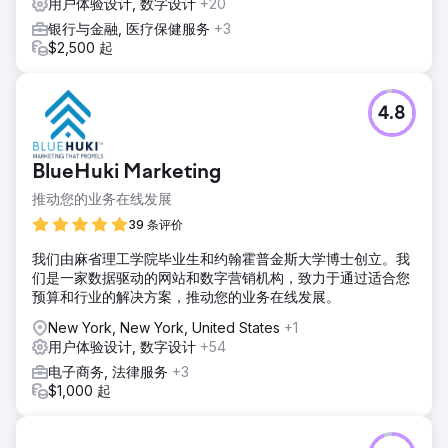
用户体验设计, 数字设计
+20
结果
银行与金融, 医疗保健服务
+3
凭借我们的数字战略，我们的客户收入在 3 年内飙升了
$2,500 起
900%。SEO、SEM、电子邮件营销和网站重新设计推动了
5,100% 的有机流量、920% 的付费流量和 583% 的整体流量
增长。转化率提高了 40%，SEM 投资回报率为 300%。降低
4.8
成本、提高销售额和提高盈利能力使我们的客户成为行业领导
者。
BlueHuki Marketing
前往营销公司页面
推动您的业务在线发展
39 条评价
我们由麻省理工学院毕业生和约翰霍普金斯大学博士创立。我
们是一家数据驱动的网站和数字营销机构，致力于通过适合您
预算和行业的解决方案，推动您的业务在线发展。
New York, New York, United States
+1
用户体验设计, 数字设计
+54
电子商务, 法律服务
+3
$1,000 起