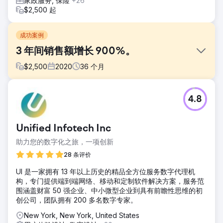
家政服务, 保险
+26
$2,500 起
成功案例
3 年间销售额增长 900%。
$
2,500
2020
36
个月
挑战
4.8
我们的客户提供强大的产品，但面临几个挑战：• 网站流量
低：他们的网站过时、缺乏 SEO 优化，并且不适合移动设
备，导致自然流量低和用户体验差。• 营销活动表现不佳：该
Unified Infotech Inc
公司在搜索引擎结果中的可见度极低，付费活动的投资回报率
很低甚至为零。• 转化率低：尽管拥有有价值的内容，但他们
助力您的数字化之旅，一项创新
网站的转化率并不理想。
28 条评价
解决方案
UI 是一家拥有 13 年以上历史的精品全方位服务数字代理机
我们重新构建并重新设计了客户网站，改善了用户体验，优化
构，专门提供端到端网络、移动和定制软件解决方案，服务范
了速度，通过新的登录页面和简化的结账流程提高了转化率。
围涵盖财富 50 强企业、中小微型企业到具有前瞻性思维的初
部署了内部 API 解决方案以改进内部流程并优化资源。实施
创公司，团队拥有 200 多名数字专家。
SEO 策略，定位长尾关键词，优化内容并修复技术问题。SEM
活动针对高转化关键词，并使用社交媒体和电子邮件营销的再
New York, New York, United States
营销广告来增加销售额。