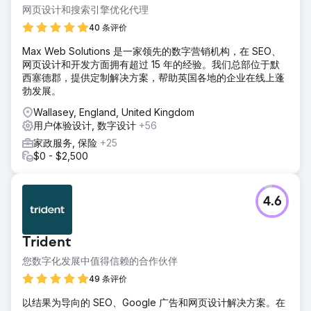
通过此研究，我们创建了一个测试路线图，该路线图根据客户
网页设计和搜索引擎优化代理
所处的渠道部分确定渠道性能的优先级。
40 条评价
解决方案
Max Web Solutions 是一家领先的数字营销机构，在 SEO、
解决方案是在 Sigma Sports 网站上实施 A/B 测试工具。
网页设计和开发方面拥有超过 15 年的经验。我们总部位于默
Modo25 团队随后创建了产品页面、收藏页面、导航和结账的
西塞德郡，提供定制解决方案，帮助英国各地的企业在线上蓬
高保真线框，以展示如何改进网站。随后，这些内容在 18 个
勃发展。
月内进行了战略性 A/B 测试，每次测试都特别关注提高转化
率、收入、平均订单价值和跳出率等软指标。
Wallasey, England, United Kingdom
用户体验设计, 数字设计
+56
结果
两支团队在测试期间共同实现了惊人的 85% 胜率，帮助
家政服务, 保险
+25
Sigma Sports 创造了六位数的额外收入。由于细致的实验，
$0 - $2,500
2024 年的桌面转化率比 2023 年高出 22%。Modo25 还支持
Sigma 在网站上对其他软件进行 A/B 测试，特别是围绕产品推
荐。利用人工智能，新的产品推荐工具帮助将整体收入提高了
4.6
7%。
前往营销公司页面
Trident
您数字化发展中值得信赖的合作伙伴
49 条评价
以结果为导向的 SEO、Google 广告和网页设计解决方案。在