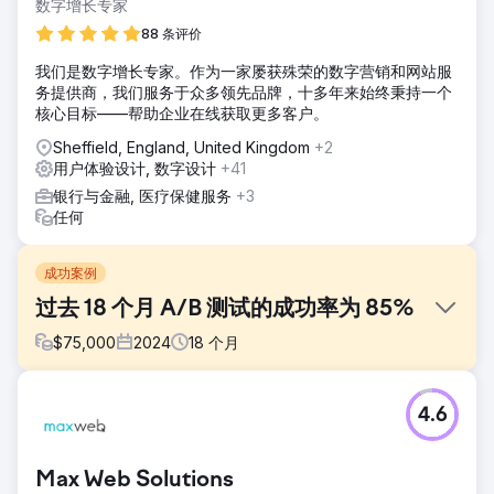
数字增长专家
88 条评价
我们是数字增长专家。作为一家屡获殊荣的数字营销和网站服
务提供商，我们服务于众多领先品牌，十多年来始终秉持一个
核心目标——帮助企业在线获取更多客户。
Sheffield, England, United Kingdom
+2
用户体验设计, 数字设计
+41
银行与金融, 医疗保健服务
+3
任何
成功案例
过去 18 个月 A/B 测试的成功率为 85%
$
75,000
2024
18
个月
挑战
4.6
2023 年 5 月，Sigma Sports 与 Modo25 接洽，希望
Modo25 能够帮助支持自然搜索和 Google 广告的效果，特别
是提高 2023 年第四季度的效果。Modo25 对 Sigma Sports
Max Web Solutions
网站进行了定量和定性研究，以了解整个客户旅程中的痛点。