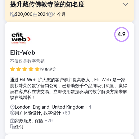
提升藏传佛教寺院的知名度
$
20,000
2024
4
个月
挑战
4.9
将一个成熟的网站从 Blogspot 迁移到 WordPress，同时不损
害搜索可见性、流量或 URL 权重，并用完全定制的设计替换旧
网站。
Elit-Web
解决方案
不仅仅是数字营销
我们为客户量身定制并搭建了一个 WordPress 网站，然后小
心翼翼地将客户现有的 Blogspot 内容迁移过来，以确保网站
19 条评价
结构、可见性和连贯性不受影响。我们尽可能保留了原有
通过 Elit-Web 扩大您的客户群并提高收入，Elit-Web 是一家
URL，并在需要的地方实施了精准的 301 重定向。此外，我们
屡获殊荣的数字营销公司，已帮助数千个品牌吸引流量、赢得
还开发了一套基于人工智能的翻译工作流程，为客户提供了一
潜在客户和在线交易。立即使用数据驱动的数字解决方案来解
种可扩展的方式，使其能够以多种语言提供多语言内容。
锁在线增长！
结果
London, England, United Kingdom
+4
重新设计的网站帮助客户获得了超过100万次的浏览量，并将
用户体验设计, 数字设计
+63
月点击量从约1万次提升至约3万次。除了搜索排名的提升，客
户还收到了用户对网站设计和易用性的积极反馈。该项目增强
家政服务, 保险
+29
了客户的数字化影响力，提高了用户体验，并为其未来的发展
任何
打造了一个更具扩展性的平台。