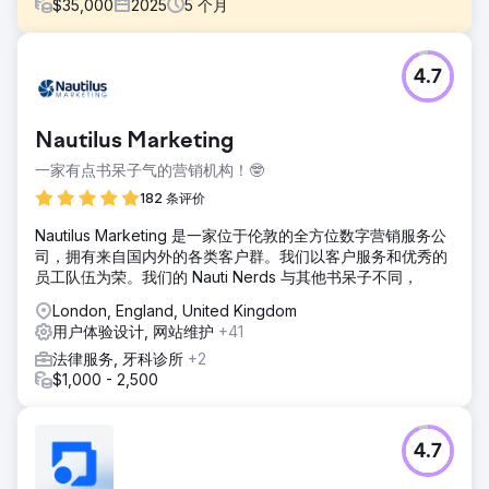
$
35,000
2025
5
个月
挑战
4.7
由于客户身处高端家具和室内设计市场，网站需要在视觉效果
和商业表现之间取得平衡。客户现有的网站基于过时的
WordPress 和 Elementor 版本构建，这限制了网站的灵活
Nautilus Marketing
性，降低了用户体验，并且无法体现品牌的品质。因此，我们
面临的挑战是如何用定制网站替换旧网站，安全地迁移数据，
一家有点书呆子气的营销机构！🤓
保持排名，并提升网站流量和转化率。
182 条评价
解决方案
​Nautilus Marketing 是一家位于伦敦的全方位数字营销服务公
我们为客户的高端品牌和产品系列量身定制了专属网站，并在
司，拥有来自国内外的各类客户群。我们以客户服务和优秀的
更强大的 WordPress 平台上开发了自定义页面模板。我们精
员工队伍为荣。我们的 Nauti Nerds 与其他书呆子不同，
心迁移了内容、产品数据和关键网站元素，以确保内容的一致
性和搜索可见性。整个项目过程中，我们始终专注于提升用户
London, England, United Kingdom
体验、增强用户信任，并优化从浏览到咨询或购买的流程。
用户体验设计, 网站维护
+41
结果
法律服务, 牙科诊所
+2
新网站的上线使网站流量提升了 40%，销售额增长了 78%，
$1,000 - 2,500
显著增强了企业在竞争激烈的电商市场中的数字化影响力。除
了业绩提升之外，此次改版还提高了品牌信誉度，打造了更完
善的用户体验，并为未来的发展提供了更灵活的平台。
4.7