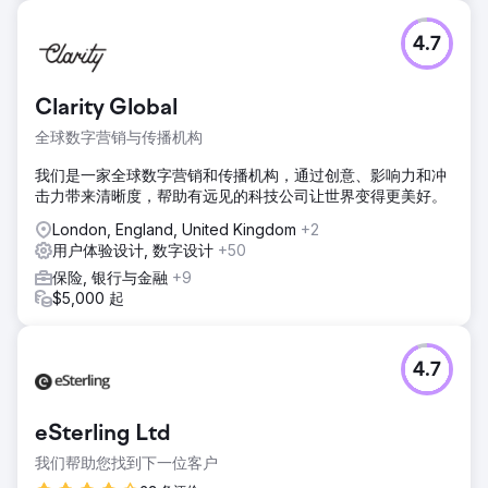
挑战
4.7
Adobe 向我们提出了具体的数字营销需求，要求我们制定一
套全面的战略，旨在增强其在线影响力、吸引目标受众、提高
关键词性能并推动跨多个数字平台的转化。
Clarity Global
解决方案
全球数字营销与传播机构
我们的团队认识到该行业固有的独特挑战和机遇，因此采取了
多方面的方法，将 SEO 增强功能、定制内容营销、有针对性
我们是一家全球数字营销和传播机构，通过创意、影响力和冲
的社交媒体活动和数据驱动的 PPC 策略整合在一起。通过优
击力带来清晰度，帮助有远见的科技公司让世界变得更美好。
化 Adobe 数字足迹的各个方面，我们旨在创建一个有凝聚力
和活力的在线生态系统，不仅可以吸引更多流量，还可以将这
London, England, United Kingdom
+2
些流量转化为忠诚的客户并提高整体投资回报率。
用户体验设计, 数字设计
+50
保险, 银行与金融
+9
结果
$5,000 起
有机流量从 1.07 亿提升至 1.52 亿（%） 有机排名关键词的数
量从 1370 万增加至 2970 万（%） 有机流量价值从 6890 万
美元大幅提升至 9710 万美元（%） 引荐域名从 180 万激增至
190 万（%）
4.7
前往营销公司页面
eSterling Ltd
我们帮助您找到下一位客户