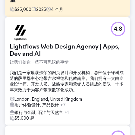
量
$
25,000
2025
4
个月
挑战
4.8
在竞争激烈的金融领域，提升业绩需要的不仅仅是视觉上的更
新。客户现有的网站显得过时，缺乏可信度，而且用户咨询流
程薄弱，难以促成交易。因此，挑战在于如何用一个更具说服
Lightflows Web Design Agency | Apps,
力、更易于使用的网站来取代这个失效的网站，从而快速建立
信任并提高转化率。
Dev and AI
让我们创造一些不可思议的事情
解决方案
我们为用户量身定制了桌面和移动端网站，并将其开发成一个
我们是一家屡获殊荣的网页设计和开发机构，总部位于绿树成
响应式 WordPress 主题。新网站旨在提升用户体验的清晰
荫的萨里郡中心地带吉尔福德和伦敦南岸。我们拥有一支由专
度、信任度和易用性。我们还采用了分步表单，以减少用户操
业设计师、开发人员、战略专家和营销人员组成的团队，十多
作步骤，更有效地引导用户完成咨询，并打造更流畅的转化流
年来致力于为客户带来数字化成功。
程。
London, England, United Kingdom
结果
用户体验设计, 产品设计
+7
重新设计的网站转化率提升了35%，同时也增强了客户的品牌
信誉。新设计打造了更专业的数字化形象，优化的咨询流程让
银行与金融, 石油与天然气
+1
用户更容易联系到公司，整体用户体验的提升也为企业在竞争
$5,000 起
激烈的金融市场中站稳了脚跟。