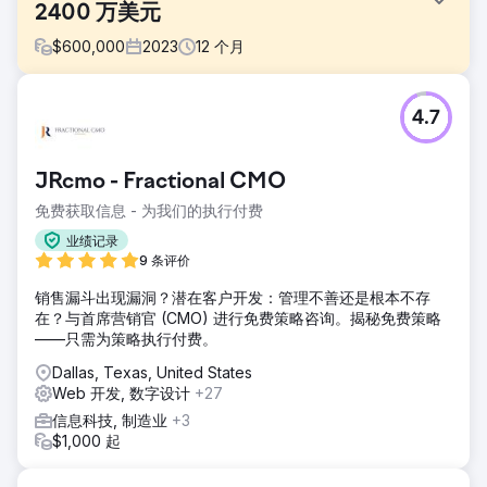
2400 万美元
$
600,000
2023
12
个月
挑战
4.7
一家拥有可靠产品的公司正在努力扩大其业务，创造了 1700
万美元的收入，但面临销售成交率低和客户体验不佳的问题。
该公司需要加强营销策略、改善潜在客户管理并优化客户旅
JRcmo - Fractional CMO
程，以推动收入增长并更好地参与市场竞争。挑战在于增加销
售额、提高成交率并创造更令人满意和更具凝聚力的客户体验
免费获取信息 - 为我们的执行付费
解决方案
业绩记录
我们对公司的数字营销策略进行了全面改革，包括 SEM 和
9 条评价
SEO 优化、网站全面重新设计以提高用户参与度以及扩大社交
销售漏斗出现漏洞？潜在客户开发：管理不善还是根本不存
媒体影响力。此外，我们还通过改进潜在客户管理、增强销售
在？与首席营销官 (CMO) 进行免费策略咨询。揭秘免费策略
活动策略和指导销售团队来完善销售流程。我们还通过详细的
——只需为策略执行付费。
旅程规划和实施持续反馈循环来优化客户体验，以主动解决问
题
Dallas, Texas, United States
Web 开发, 数字设计
+27
结果
该公司的收入大幅增长了 41%，一年内从 1700 万美元增长到
信息科技, 制造业
+3
2400 万美元。销售成交率显著提高，从 7% 跃升至 15%。增
$1,000 起
强的客户体验计划带来了更高的回头客和推荐量，进一步巩固
了公司的增长轨迹。整体改进使公司能够在竞争激烈的市场中