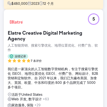
$
480,000
2023
12
个月
挑战
5
B2C 企业需要将其用户群增加一倍，并在竞争激烈的市场中提
高转化率。平均销售额为 65,000 美元，目标是增强其数字形
象，以更有效地吸引和留住客户
Elatre Creative Digital Marketing
解决方案
Agency
实施数字化转型，重点优化用户体验和精准营销。改进了网站
人工智能营销、搜索引擎优化、地理位置优化、付费广告、软
并使用数据分析来个性化营销活动，旨在提高用户群和转化
件
率。
业绩记录
结果
7 条评价
用户基数猛增 108% 至 5.6 万，目标完成率猛增 209% 至
2,945，转化率增加 46% 至 4.18%。这些战略性数字增强显
我们是一家顶尖的人工智能数字营销机构，专注于搜索引擎优
着提升了公司的市场表现。
化 (SEO)、地理位置优化 (GEO)、付费广告、网站设计、B2B
营销和定制软件。自 2021 年以来，我们已为遍布美国、加拿
大、英国、欧盟、中东和印度的 800 多个品牌完成了 5000
前往营销公司页面
多个项目。
活跃于United States
Web 开发, 数字设计
+63
家政服务, 保险
+29