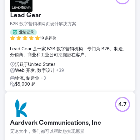
好，直到全国竞争对手搬到奥斯汀地区，他们的排名开始下
滑。
Lead Gear
解决方案
B2B 数字营销和网页设计解决方案
该网站针对速度和转化进行了优化。内容和 Google 商家资料
以及本地引用都得到了优化。我们采用持续的链接建设活动来
业绩记录
获取相关位置，以推动地图和有机搜索中的主导排名。
19 条评价
结果
Lead Gear 是一家 B2B 数字营销机构，专门为 B2B、制造、
由于地图和自然搜索可见度的提高，业务增长了 177%。他们
分销商、商业和工业公司挖掘潜在客户。
还扩展到德克萨斯州中部周围的多个地点。
活跃于United States
Web 开发, 数字设计
+39
前往营销公司页面
物流, 制造业
+3
$5,000 起
4.7
Aardvark Communications, Inc
无论大小，我们都可以帮助您实现愿景