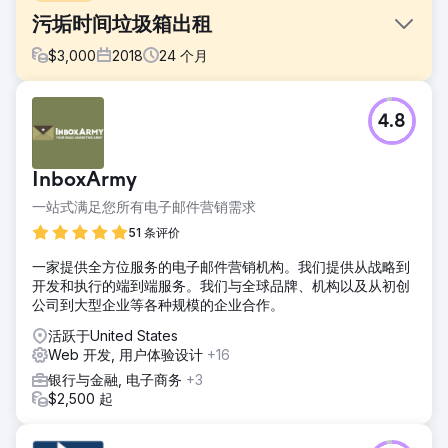
污垢时间垃圾箱出租
$
3,000
2018
24
个月
挑战
4.8
Grime Time 向我们提供了一个有问题的域名，该域名已被英
国一家清洁公司使用，其中包含许多不良链接。奥斯汀的垃圾
箱租赁市场竞争非常激烈，大多数公司都在积极建立联系。
InboxArmy
解决方案
一站式满足您所有电子邮件营销需求
审核了网站并改进了加载时间、网站架构、内容、转换元素和
移动体验。然后，我们开展了一项外展活动，以获取有关家居
51 条评价
装修、房地产和 DIY 出版物的超相关链接。
一家提供全方位服务的电子邮件营销机构。我们提供从战略到
结果
开发和执行的端到端服务。我们与全球品牌、机构以及从初创
Grime Time 显着提高了奥斯汀及周边市场的地图和有机排
公司到大型企业等各种规模的企业合作。
名。能见度和自然流量的增加导致商业和住宅垃圾箱租金增加
活跃于United States
了 600%。
Web 开发, 用户体验设计
+16
银行与金融, 电子商务
+3
前往营销公司页面
$2,500 起