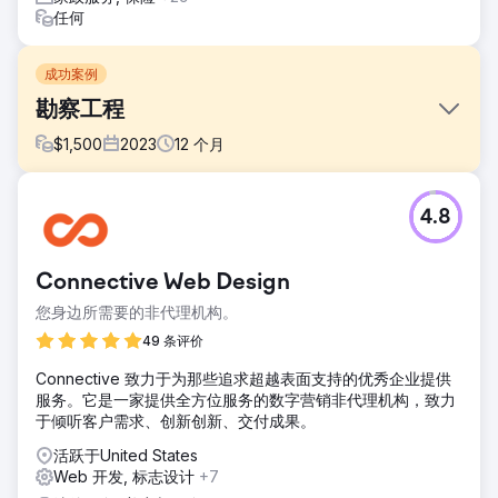
任何
成功案例
勘察工程
$
1,500
2023
12
个月
挑战
4.8
口碑营销和推荐在引入新业务方面效果良好，但不足以帮助
Survey Works 扩张。有几位经验丰富、拥有很多评论的竞争
对手正在积极投资 SEO。
Connective Web Design
解决方案
您身边所需要的非代理机构。
该网站在 WordPress 中进行了重建，并对内容、位置页面和
转换元素进行了优化。我们启动了一项持续的链接建设计划，
49 条评价
该计划在地图和有机搜索中取得了主导排名。
Connective 致力于为那些追求超越表面支持的优秀企业提供
结果
服务。它是一家提供全方位服务的数字营销非代理机构，致力
地图可见度的提高和有机排名的改进导致收入在一年内增长了
于倾听客户需求、创新创新、交付成果。
700%。
活跃于United States
Web 开发, 标志设计
+7
前往营销公司页面