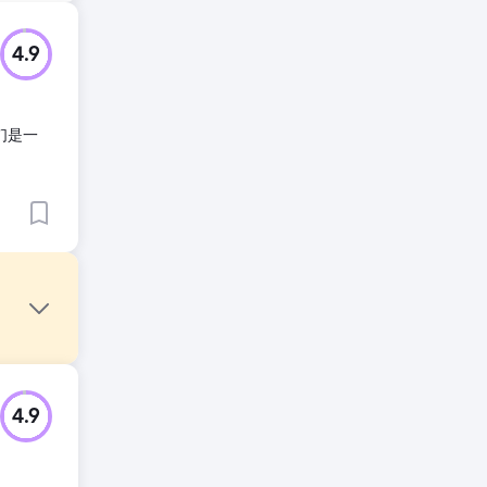
4.9
们是一
4.9