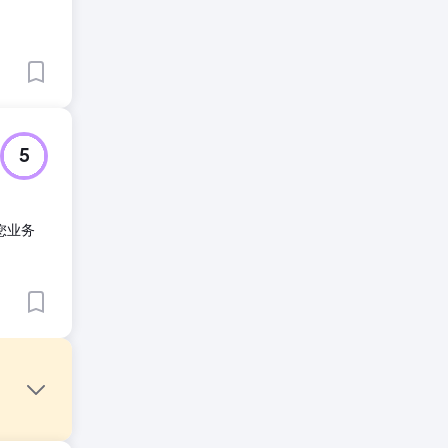
5
您业务