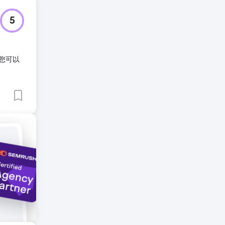
了吸引新
5
语，并将
；您可以