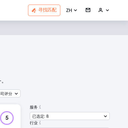
ZH
寻找匹配
务。
公司评分
服务
已选定: 8
5
行业