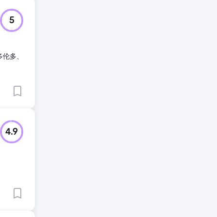
5
在多伦多、
4.9