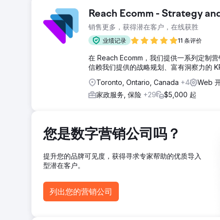
挑战
Reach Ecomm - Strategy an
Kotak Law 旨在提高其在竞争激烈的法律市场中的
销售更多，获得潜在客户，在线获胜
客户的机会。
业绩记录
11 条评价
解决方案
技术 SEO 审核：分析网站的健康状况，修复结构问题，提高
在 Reach Ecomm，我们提供一系
其战略性地整合到网站内容和元数据中。本地 SEO 和列表以
信赖我们提供的战略规划、富有洞察力的 KP
结果
Toronto, Ontario, Canada
+4
Web 
一年内网站自然流量激增 353%。在 Google 上关
家政服务, 保险
+29
$5,000 起
589%。由于在线形象的提升，客户群和案件量扩大。
前往营销公司页面
您是数字营销公司吗？
提升您的品牌可见度，获得寻求专家帮助的优质导入
型潜在客户。
列出您的营销公司