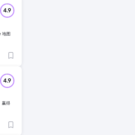
4.9
e 地图
4.9
、赢得