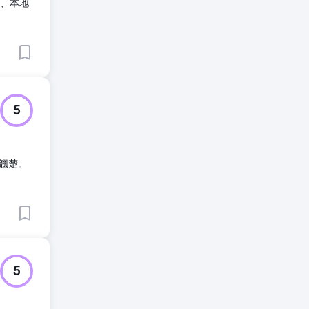
发、本地
5
翘楚。
5