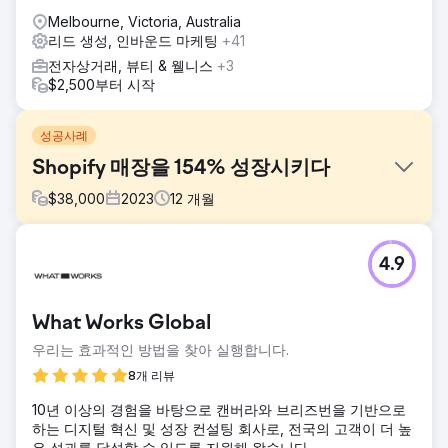
Melbourne, Victoria, Australia
리드 생성, 인바운드 마케팅
+41
전자상거래, 뷰티 & 웰니스
+3
$2,500부터 시작
성공사례
Shopify 매장을 154% 성장시키다
$
38,000
2023
12
개월
과제
4.9
신발 매장은 사용자 경험이 좋지 않고 모바일 반응성이 부족한
오래된 웹사이트로 인해 어려움을 겪었습니다. 또한 낮은 전환
율과 부족한 온라인 가시성으로 어려움을 겪었고, 이는 포화된
What Works Global
시장에서 효과적으로 경쟁하는 능력을 방해했습니다. 기존 전
자상거래 플랫폼도 확장성이 부족하여 사업이 제품 범위를 확
우리는 효과적인 방법을 찾아 실행합니다.
장하고 더 광범위한 대상 고객에게 다가갈 수 없었습니다.
8개 리뷰
솔루션
10년 이상의 경험을 바탕으로 캔버라와 브리즈번을 기반으로
우리는 고객의 브랜드 아이덴티티에 맞춰 현대적이고 모바일
하는 디지털 혁신 및 성장 컨설팅 회사로, 전국의 고객이 더 높
에 반응하는 전자상거래 플랫폼을 설계했습니다. 이 솔루션에
은 성과를 달성할 수 있도록 지원해 왔습니다.