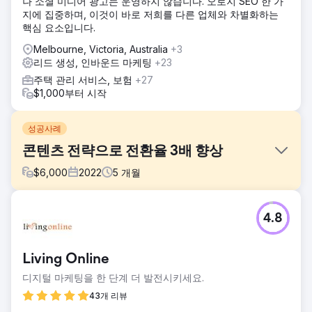
나 소셜 미디어 광고는 운영하지 않습니다. 오로지 SEO 한 가
지에 집중하며, 이것이 바로 저희를 다른 업체와 차별화하는
핵심 요소입니다.
Melbourne, Victoria, Australia
+3
리드 생성, 인바운드 마케팅
+23
주택 관리 서비스, 보험
+27
$1,000부터 시작
성공사례
콘텐츠 전략으로 전환율 3배 향상
$
6,000
2022
5
개월
과제
4.8
HR 기술 분야의 한 SaaS 스타트업은 현대적인 웹사이트를 운
영했지만 잠재고객을 확보하지 못했습니다. 블로그는 구조가
부족했고, 관련 검색어 순위도 낮았으며, 주요 기능이나 사용
Living Online
사례에 대한 유기적인 가시성도 부족했습니다.
디지털 마케팅을 한 단계 더 발전시키세요.
솔루션
HR 규정 준수, 급여 지급, 온보딩 등에서 높은 의도를 가진 키
43개 리뷰
워드에 초점을 맞춘 타겟팅된 콘텐츠 전략을 수립했습니다. 고