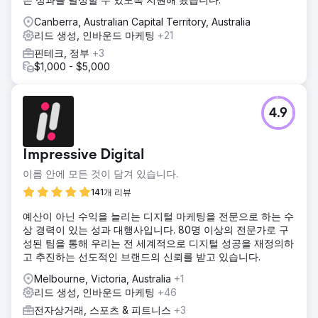
는 개선된 탐색, 향상된 제품 디스플레이 옵션, 재고 관리와의
원활한 통합이 포함되었습니다. 또한 강력한 SEO 전략을 구현
Canberra, Australian Capital Territory, Australia
하여 온라인 가시성을 높이고, 트래픽을 유도하고 전환율을 개
리드 생성, 인바운드 마케팅
+21
선하기 위한 타겟팅된 디지털 마케팅 캠페인을 통해 플랫폼이
핀테크, 정부
+3
비즈니스가 성장함에 따라 확장될 수 있도록 했습니다.
$1,000 - $5,000
결과
새로운 플랫폼은 모바일 트래픽을 40% 증가시키고, 전체 매
출을 30% 증가시키고, 이탈률을 크게 줄이는 결과를 가져왔
4.9
습니다. 향상된 SEO 노력으로 유기적 트래픽이 60% 증가하
여 매장이 시장에서 더 경쟁력을 갖추게 되었습니다. 확장 가
능한 플랫폼을 통해 고객은 제품 범위를 확장하여 궁극적으로
Impressive Digital
지속적인 성장을 이끌고 브랜드를 신발 산업의 핵심 기업으로
확립할 수 있었습니다.
이름 안에 모든 것이 담겨 있습니다.
141개 리뷰
에이전시 페이지로 이동
예산이 아닌 수익을 늘리는 디지털 마케팅을 전문으로 하는 수
상 경력이 있는 성과 대행사입니다. 80명 이상의 전문가로 구
성된 팀을 통해 우리는 전 세계적으로 디지털 성공을 재정의하
고 추진하는 선도적인 브랜드의 신뢰를 받고 있습니다.
Melbourne, Victoria, Australia
+1
리드 생성, 인바운드 마케팅
+46
전자상거래, 스포츠 & 피트니스
+3