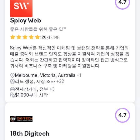
4.7
한 부티크 패션 소매업체가 유료 광고를 내부적으로 시작했지
만 낮은 전환율과 수익성 없는 지출로 어려움을 겪고 있었습니
다. 제품 피드가 제대로 구성되지 않았고, 캠페인은 고객층이
Spicy Web
나 제품 카테고리별로 세분화되지 않았습니다.
좋은 사람들을 위한 좋은 일™
솔루션
Google Ads 계정을 완전히 새롭게 구축했습니다. 새로운 실
128개 리뷰
적 극대화 쇼핑 캠페인, 브랜드 검색 광고, 리마케팅 목록을 구
Spicy Web은 혁신적인 마케팅 및 브랜딩 전략을 통해 기업의
현했습니다. 또한 피드의 제품 제목과 설명을 최적화하고, 전
매출 증대와 브랜드 인지도 향상을 지원하여 기업의 성장을 돕
환 추적을 개선하기 위해 GA4를 연동했습니다.
습니다. 저희는 간편하고 협력적이며 창의적인 접근 방식으로
결과
귀사의 비즈니스 구축 및 마케팅을 지원합니다.
광고 지출 대비 수익률(ROAS)은 1.6배에서 7.2배로 증가했습
Melbourne, Victoria, Australia
+1
니다. 유료 검색을 통한 월 매출은 280% 증가했고, 고객 유치
리드 생성, 시장 조사
+22
비용은 절반으로 줄었습니다. 전체 구매의 30% 이상이 광고를
통해 브랜드를 발견한 신규 고객으로부터 발생했습니다.
전자상거래, 정부
+3
$1,000부터 시작
에이전시 페이지로 이동
4.7
18th Digitech