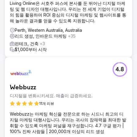
Living Online은 서호주 퍼스에 본사를 둔 뛰어난 디지털 마케
객 여정의 각 단계를 지원하기 위해 새로운 랜딩 페이지, 장문
팅 및 웹 디자인 대행사입니다. 우리는 전 세계 기업이 디지털
블로그 콘텐츠, 사례 연구를 제작했으며, 내부 링크와 메타데
의 힘을 활용하여 ROI 중심의 디지털 마케팅 및 웹사이트를 통
이터도 최적화했습니다.
해 놀라운 결과를 얻을 수 있도록 지원합니다.
결과
Perth, Western Australia, Australia
월간 전환율은 5개월 만에 세 배로 증가했습니다. 유기적 트래
리드 생성, 인바운드 마케팅
+35
픽은 189% 증가했고, 블로그는 25개 이상의 타겟 키워드에서
상위 5위 안에 들었습니다. 또한 콘텐츠로 인한 데모 요청이
핀테크, 건축
+3
40% 증가했습니다.
$1,000부터 시작
에이전시 페이지로 이동
4.8
Webbuzz
디지털을 변화시키세요. 매출이 급증하세요.
11개 리뷰
Webbuzz는 마케팅 혁신을 전문으로 하는 시드니 최고의 디
지털 마케팅 대행사입니다. 우리는 귀사의 잠재력을 최대한 발
휘할 수 있도록 마케팅 퍼널을 재구성합니다. 4.7 구글 평가 |
100% 진짜 사람들 | 200,000개 이상의 리드 생성