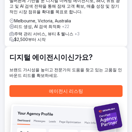
멜버른에 기반을 둔 디지털 마케팅 에이전시로, SEO, 유료 광
가시성을 높이고 세부적인 성과를 추적하는 방식으로 시작했
고 및 AI 검색 전략을 통해 잠재 고객 확보, 매출 성장 및 장기
습니다. 초기 성공 이후, 제품 출시를 지원하기 위해 소셜 미디
적인 시장 점유율 확대를 목표로 합니다.
어 광고 분야로 확장하여 Facebook과 Instagram에서 멀티 플
랫폼 경쟁 캠페인을 진행했습니다. 이후 주요 부서의 웹사이트
Melbourne, Victoria, Australia
전체 개발을 담당하여 현대적인 UX/UI를 도입하고 리드 생성
리드 생성, AI 검색 최적화
+22
을 위한 사이트 구조를 개선했습니다.
주택 관리 서비스, 뷰티 & 웰니스
+3
결과
$2,500부터 시작
BGC는 5개월 만에 유기적 성과와 유료 성과 모두에서 큰 성장
을 이루었습니다. 소셜 미디어 참여도가 급증했고, 리드 추적
이 정확해졌으며, 웹사이트 품질도 크게 향상되었습니다. 디지
디지털 에이전시이신가요?
털 매니저인 아말리아는 매달 기대 이상의 성과를 거두고 있다
고 말했습니다. "더 이상 개선할 수 없다고 생각할 때, 다음 보
브랜드 가시성을 높이고 전문가의 도움을 찾고 있는 고품질 인
고서를 보면 틀렸다는 것을 알게 될 겁니다." 이러한 관계는 대
바운드 리드를 확보하세요.
응력, 신뢰, 그리고 측정 가능한 ROI를 기반으로 한 지속적인
파트너십으로 발전했습니다.
에이전시 리스팅
에이전시 페이지로 이동