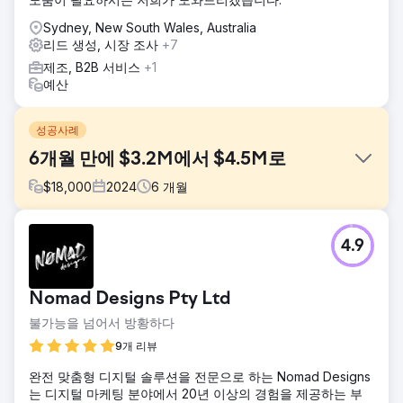
Sydney, New South Wales, Australia
리드 생성, 시장 조사
+7
제조, B2B 서비스
+1
예산
성공사례
6개월 만에 $3.2M에서 $4.5M로
$
18,000
2024
6
개월
과제
4.9
Velocity Home Lifts는 프리미엄 제품을 제공했음에도 불구하
고 매출이 정체되었습니다. 오래된 웹사이트는 명확성이 부족
했고, 사용자 인터페이스가 혼란스러웠으며, 리프트의 가치를
Nomad Designs Pty Ltd
효과적으로 전달하지 못했습니다. 또한, 타겟 마케팅 전략이
부족하고 SEO 성과가 좋지 않아 사업 성장에 중요한 잠재 고
불가능을 넘어서 방황하다
객, 특히 건축가에게 다가가기 어려웠습니다.
9개 리뷰
솔루션
완전 맞춤형 디지털 솔루션을 전문으로 하는 Nomad Designs
우리는 사용자 경험, 명확한 메시징, 매력적인 비주얼에 초점
는 디지털 마케팅 분야에서 20년 이상의 경험을 제공하는 부
을 맞춰 웹사이트를 개편하여 Velocity Home Lifts의 고유한