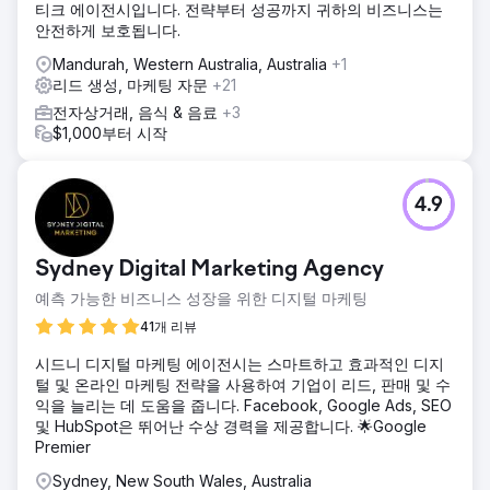
티크 에이전시입니다. 전략부터 성공까지 귀하의 비즈니스는
가치를 강조했습니다. SEO 최적화 및 건축가에게 맞춤화된 콘
안전하게 보호됩니다.
텐츠를 포함하여 타겟팅된 디지털 마케팅 전략이 구현되었습
니다. 또한 리드 생성 도구를 도입하고 문의 프로세스를 간소
Mandurah, Western Australia, Australia
+1
화하여 웹사이트 방문자를 보다 효과적으로 적격 리드로 전환
리드 생성, 마케팅 자문
+21
했습니다.
전자상거래, 음식 & 음료
+3
결과
$1,000부터 시작
재설계된 웹사이트는 웹사이트 문의가 50% 증가하고 적격 리
드가 35% 증가하는 결과를 가져왔습니다. 타겟팅 마케팅 전략
은 가시성을 개선하여 특히 건축가로부터 유기적 트래픽이
4.9
45% 증가했습니다. 전반적으로 향상된 디지털 존재감과 마케
팅 노력은 매출을 크게 증가시켜 Velocity Home Lifts가 다시
모멘텀을 얻고 업계의 리더로 자리매김하는 데 도움이 되었습
Sydney Digital Marketing Agency
니다.
예측 가능한 비즈니스 성장을 위한 디지털 마케팅
41개 리뷰
에이전시 페이지로 이동
시드니 디지털 마케팅 에이전시는 스마트하고 효과적인 디지
털 및 온라인 마케팅 전략을 사용하여 기업이 리드, 판매 및 수
익을 늘리는 데 도움을 줍니다. Facebook, Google Ads, SEO
및 HubSpot은 뛰어난 수상 경력을 제공합니다. 🌟Google
Premier
Sydney, New South Wales, Australia