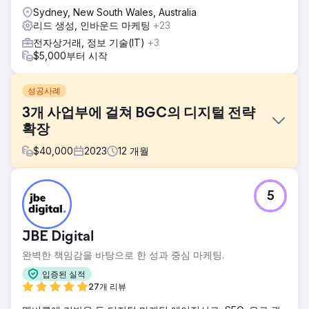
Sydney, New South Wales, Australia
리드 생성, 인바운드 마케팅
+23
전자상거래, 정보 기술(IT)
+3
$5,000부터 시작
성공사례
3개 사업부에 걸쳐 BGC의 디지털 전략
확장
$
40,000
2023
12
개월
과제
5
BGC는 세 개의 개별 브랜드를 아우르는 통합 디지털 마케팅
전략이 필요했습니다. 이전에도 다른 대행사들과 협력해 본 경
험이 있었지만, 투명성, 보고, 그리고 성과 측면에서 어려움을
JBE Digital
겪었습니다. BGC는 명확한 ROI, 더 나은 리드 추적, 그리고 유
료 및 오가닉 채널 전반에 걸친 확장 가능한 성장을 원했습니
완벽한 책임감을 바탕으로 한 성과 중심 마케팅.
다.
입증된 실적
솔루션
27개 리뷰
PWD는 SEMrush 기반 SEO 및 Google Ads 전략을 활용하여