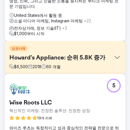
명성, 신뢰, 그리고 진솔한 소통을 중시하는 부티크 마케팅 전
문 기업입니다.
United States에서 활동 중
소셜 미디어 마케팅, Instagram 마케팅
+22
전자상거래, 정보 기술(IT)
+3
$1,000부터 시작
성공사례
Howard's Appliance: 순위 5.8K 증가
$
6,500
2018
60
개월
과제
5
2019년 Howard's는 Sears의 재정적 쇠퇴와 매장 폐쇄로 인
해 위험을 감수했습니다. 회복을 위해 회사는 성장 중심의 잠
재고객을 타겟팅할 수 있는 강력한 디지털 마케팅 전략이 필요
Wise Roots LLC
했습니다.
혁신적인 마케팅. 진정한 솔루션. 진정한 성장.
솔루션
도메인 속성 전체에 SEO 기본 사항을 적용하고, 주요 제품 카
13개 리뷰
테고리 페이지를 최적화하고, 권한이 높은 링크를 구축하고,
와이즈 루츠는 독창적이고 성과 중심적인 전략을 전문으로 하
주요 소셜 채널 전반에 걸쳐 블로그 콘텐츠를 확대하고, 리뷰