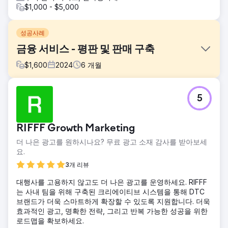
$1,000 - $5,000
성공사례
금융 서비스 - 평판 및 판매 구축
$
1,600
2024
6
개월
과제
5
저희의 목표는 더 큰 검색 볼륨 기회를 활용하기 위해 비브랜
드 키워드에 대한 강력한 SEO 입지를 구축하는 것이었습니다.
고객의 현재 SEO 전략은 월간 검색이 6,800건인 브랜드 키워
RIFFF Growth Marketing
드에 크게 집중했지만, 월간 검색이 28,000건이라는 상당한
잠재력을 나타내는 비브랜드 키워드 카테고리에서는 가시성이
더 나은 광고를 원하시나요? 무료 광고 소재 감사를 받아보세
부족했습니다.
요.
솔루션
3개 리뷰
이 과제를 해결하기 위해, 우리는 대량의 비브랜드 키워드를
대행사를 고용하지 않고도 더 나은 광고를 운영하세요. RIFFF
타겟으로 하는 초석 콘텐츠 전략을 구현했습니다. 우리의 목표
는 사내 팀을 위해 구축된 크리에이티브 시스템을 통해 DTC
는 백링크 활동에 의존하지 않고 권위와 가시성을 구축하는 것
브랜드가 더욱 스마트하게 확장할 수 있도록 지원합니다. 더욱
이었습니다. 이 초석 콘텐츠는 동일한 주제 그룹 내의 롱테일
효과적인 광고, 명확한 전략, 그리고 반복 가능한 성공을 위한
키워드 네트워크로 지원되었으며 관련성을 높이기 위한 강력
로드맵을 확보하세요.
한 블로그 전략으로 뒷받침되었습니다. 모든 콘텐츠는 관련 키