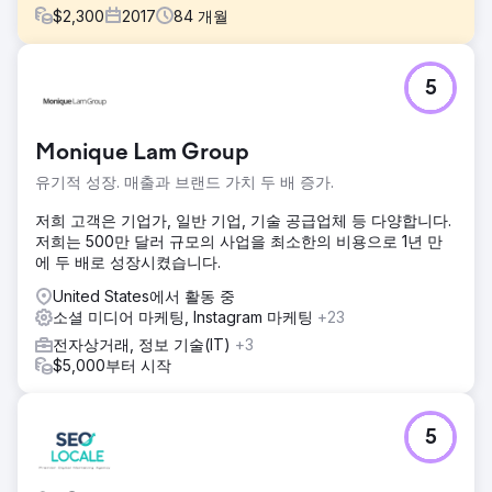
$
2,300
2017
84
개월
과제
5
Hyannis Ma의 Body Sense Day Spa는 Google에 순위가 없
고 트래픽이 거의 없기 때문에 풀 서비스 대행사를 원했습니
다. 기본적인 월 예산을 충족하는 데에도 어려움을 겪고 있었
Monique Lam Group
습니다.
유기적 성장. 매출과 브랜드 가치 두 배 증가.
솔루션
우리는 웹사이트를 재구축하고 POS 시스템에 추가했으며
저희 고객은 기업가, 일반 기업, 기술 공급업체 등 다양합니다.
SEO/SEM을 강화하고 광범위한 소셜 미디어 참여와 지원을 통
저희는 500만 달러 규모의 사업을 최소한의 비용으로 1년 만
해 풀서비스 디지털 마케팅을 제공했습니다. 그들은 7년 넘게
에 두 배로 성장시켰습니다.
우리의 고객이었습니다.
United States에서 활동 중
결과
소셜 미디어 마케팅, Instagram 마케팅
+23
그들은 지역 내에서 다른 모든 사업체보다 높은 순위를 차지하
전자상거래, 정보 기술(IT)
+3
고 있으며 번창하고 있습니다. 우리는 현금 흐름을 4배로 늘렸
$5,000부터 시작
습니다. 그들은 7년이 지난 지금도 우리와 함께 있습니다.
에이전시 페이지로 이동
5