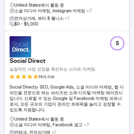
워드, 메타 설명 및 구조화된 데이터로 최적화되었습니다.
United States에서 활동 중
소셜 미디어 마케팅, Instagram 마케팅
+7
결과
개선된 SEO 전략은 비브랜드 키워드의 가시성을 4%에서
전자상거래, 뷰티 & 웰니스
+1
19.77%로 증가시켜 Google, Yahoo, Bing에서 유기적 트래픽
$0 - $5,000
이 50% 증가했습니다. 이를 통해 유기적 SEO에 기인한
WhatsApp 및 이메일 양식을 통해 생성된 리드가 1,589개로
이어졌습니다. 리드-판매 전환율이 13%인 이러한 유기적 리드
5
는 약 R120만의 매출에 영향을 미쳐 향상된 검색 가시성과 타
겟팅된 콘텐츠의 상당한 비즈니스 영향을 보여줍니다.
Social Direct
에이전시 페이지로 이동
실질적인 사업 성장을 촉진하는 스마트 마케팅.
74개 리뷰
Social Direct는 SEO, Google Ads, 소셜 미디어 마케팅, 웹 디
자인을 전문으로 하는 브리즈번 소재 디지털 마케팅 에이전시
입니다. 신뢰할 수 있는 Google 및 Facebook 마케팅 파트너
로서, 모든 규모의 기업이 온라인 트래픽을 늘리고 성장할 수
있도록 지원합니다.
United States에서 활동 중
소셜 미디어 마케팅, Facebook 광고
+7
핀테크, 전자상거래
+1