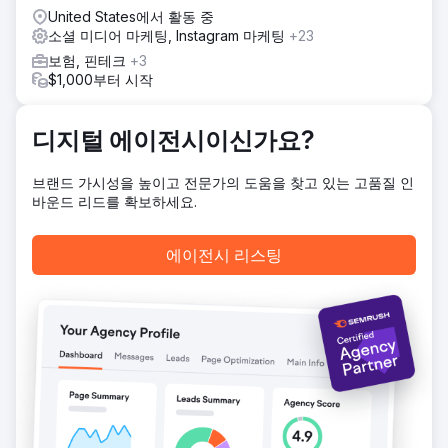
위자로 자리매김했습니다.
United States에서 활동 중
소셜 미디어 마케팅, Instagram 마케팅
+23
결과
그 결과는 놀라웠습니다. 2년의 참여 기간 동안 클라이언트의
보험, 핀테크
+3
유기적 트래픽이 339.05% 증가했습니다. 또한 유기적 노출수
$1,000부터 시작
는 228,000에서 414,638로 181.86% 증가했습니다. 검색 엔
진 가시성 및 트래픽에 대한 Digitlab 접근 방식의 성공을 입증
합니다.
디지털 에이전시이신가요?
브랜드 가시성을 높이고 전문가의 도움을 찾고 있는 고품질 인
에이전시 페이지로 이동
바운드 리드를 확보하세요.
에이전시 리스팅