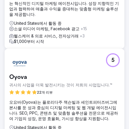
는 혁신적인 디지털 마케팅 에이전시입니다. 성장 지향적인 기
관리 전략을 고안하고, 고객 리뷰에서 풍부한 통찰력을 추출하
업과 협력하여 매출과 수익을 증대하는 맞춤형 마케팅 솔루션
는 맞춤형 보고를 개발했습니다.
을 제공합니다.
결과
United States에서 활동 중
Howard의 디지털 마케팅 캠페인 동안 우리는 1페이지 순위에
소셜 미디어 마케팅, Facebook 광고
+15
서 5.8K 성장, 평균 리뷰 평점 17% 증가, 목표 시장에서 고객
확보 44% 증가, 3,200개의 추가 추천 도메인을 확보했습니
헬스케어 & 의료 서비스, 전자상거래
+3
다.
$1,000부터 시작
에이전시 페이지로 이동
5
Oyova
귀사의 사업을 더욱 발전시키는 것이 저희의 사업입니다.™
22개 리뷰
오요바(Oyova)는 플로리다주 잭슨빌과 세인트피터즈버그에
본사를 둔 성과 중심의 디지털 마케팅 및 웹 개발 에이전시입
니다. SEO, PPC, 콘텐츠 및 맞춤형 솔루션을 전문으로 제공하
여 기업의 성장, 운영 효율화, 가시성 향상을 지원합니다.
United States에서 활동 중