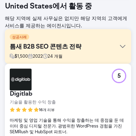
United States에서 활동 중
해당 지역에 실제 사무실은 없지만 해당 지역의 고객에게
서비스를 제공하는 에이전시입니다.
성공사례
틈새 B2B SEO 콘텐츠 전략
$
1,500
2022
24
개월
과제
5
틈새 산업에서 B2B SaaS 솔루션에 대한 검색 엔진 가시성 및
유기적 트래픽을 향상합니다. 백링크나 PPC 광고를 사용하지
않고 유기적인 성장에 초점을 맞춘 전략입니다. 목표는 2022
Digitlab
년 1월부터 2024년 1월까지 2년 이내에 유기적 트래픽과 노출
수를 개선하는 것이었습니다.
기술을 활용한 수익 창출
솔루션
16개 리뷰
Digitlab은 사고 리더십 콘텐츠를 생성하고 잘 구조화된 내부
마케팅 및 영업 기술을 통해 수익을 창출하는 데 중점을 둔 데
연결 맵을 구축하여 고객의 SEO 성능과 유기적 도달 범위를
이터 중심 디지털 전문가. 광범위한 WordPress 경험을 가진
개선했습니다. 이 접근 방식을 통해 클라이언트는 검색 엔진
SEMRush 및 HubSpot 파트너.
결과에서 검색 가능성과 관련성을 향상하면서 틈새 시장의 권