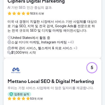
솔루션
Ciphers Digital Marketing
WD Morgan Solutions는 SEO, 소셜 미디어, 디지털 마케팅 서
AI 기반 SEO. 인간 중심의 결과.
비스를 결합하여 가시성과 매출을 향상시킵니다.
103개 리뷰
결과
1년 이내에 500만 달러 이상의 추가 부동산 판매가 발생하여
미국 내 경쟁이 치열한 시장에서 서비스 기반 사업체를 대상으
상당한 비즈니스 성장과 성공을 입증했습니다.
로 기술 SEO, 지역 및 전국 검색, Google Ads를 전문으로 하
는 전국 규모의 SEO 및 디지털 마케팅 에이전시입니다.
에이전시 페이지로 이동
United States에서 활동 중
소셜 미디어 마케팅, Instagram 마케팅
+43
주택 관리 서비스, 헬스케어 & 의료 서비스
+3
$1,000부터 시작
5
Mettano Local SEO & Digital Marketing
우리는 가정 서비스 사업체에 더 많은 일자리를 제공합니다.
입증된 실적
53개 리뷰