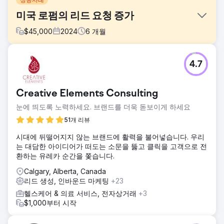
미국 로펌의 리드 요청 증가
$
45,000
2024
6
개월
과제
4.7
웹사이트는 순위가 높지 않았고, 리드 전환도 이루어지지 않았
습니다.
솔루션
Creative Elements Consulting
랜딩 페이지를 재설계하고 더 많은 서비스 페이지를 구축했습
눈에 띄도록 노력하세요. 브랜드를 더욱 돋보이게 하세요
니다. PPC와 SEO 캠페인을 시작했습니다. SEO는 장기 전략에
도움이 되고 PPC는 더 빠른 리드 생성에 좋습니다.
51개 리뷰
결과
시대에 뒤떨어지지 않는 브랜드에 활력을 불어넣습니다. 우리
로펌에서는 매달 2~3건의 의뢰를 받아 상담 횟수가 늘어났습
는 대담한 아이디어가 떠도는 소문을 뚫고 클릭을 고객으로 전
니다.
환하는 유레카 순간을 쫓습니다.
Calgary, Alberta, Canada
에이전시 페이지로 이동
리드 생성, 인바운드 마케팅
+23
헬스케어 & 의료 서비스, 전자상거래
+3
$1,000부터 시작