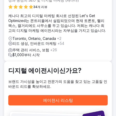
성과 중심의 SEO 및 디지털 마케팅 (캐나다)
솔루션
34개 리뷰
그들의 성공을 복제함으로써 경쟁사를 이길 수는 없습니다. 당
캐나다 최고의 디지털 마케팅 회사로 선정된 Let's Get
신은 결국 당신의 운을 다 써버릴 것입니다. 우리는 그들에게
Optimized는 몬트리올에서 설립되었으며 현재 토론토, 핼리
현실을 확인하고 자신을 대변하도록 상기시켜야 했습니다. 그
팩스, 캘거리에도 사무소를 두고 있습니다. 저희는 캐나다 최
들의 독특한 판매 제안은 전혀 마케팅되지 않았습니다. 우리는
고의 디지털 마케팅 에이전시라는 자부심을 가지고 있습니다.
비즈니스 메시지에 중점을 두었습니다.
Toronto, Ontario, Canada
+2
결과
리드 생성, 인바운드 마케팅
+54
메시지를 변경하면 클릭률과 통화 요청이 크게 변경되었습니
다. 모든 플랫폼에서 한 달에 50개의 리드를 얻는 것부터 고객
주택 관리 서비스, 보험
+26
은 매달 130~160개의 리드를 지속적으로 받습니다.
$1,000부터 시작
에이전시 페이지로 이동
디지털 에이전시이신가요?
브랜드 가시성을 높이고 전문가의 도움을 찾고 있는 고품질 인
바운드 리드를 확보하세요.
에이전시 리스팅