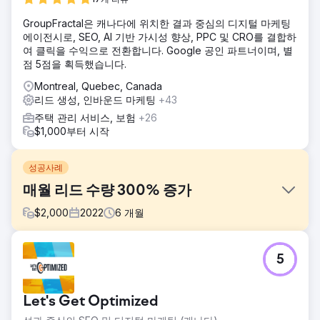
GroupFractal은 캐나다에 위치한 결과 중심의 디지털 마케팅
에이전시로, SEO, AI 기반 가시성 향상, PPC 및 CRO를 결합하
여 클릭을 수익으로 전환합니다. Google 공인 파트너이며, 별
점 5점을 획득했습니다.
Montreal, Quebec, Canada
리드 생성, 인바운드 마케팅
+43
주택 관리 서비스, 보험
+26
$1,000부터 시작
성공사례
매월 리드 수량 300% 증가
$
2,000
2022
6
개월
과제
5
클라이언트는 도시 전역에 15개 이상의 위치를 보유한 서비스
제공업체입니다. 그들은 리드를 창출하기 위해 모든 플랫폼에
걸쳐 온라인 광고 비용에 막대한 비용을 지출하고 있습니다.
Let's Get Optimized
그들은 큰 상어를 경쟁 대상으로 삼고 그들과 같이 됨으로써
경쟁하고 싶어합니다. 그게 그들이 저지르는 실수입니다.