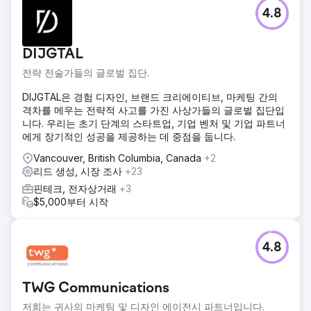
과제
4.8
MyGiftStop.com은 높은 고객 확보 비용과 낮은 리드 생성에
직면했습니다. 디지털 마케팅에 대한 노력에도 불구하고 사이
트는 타겟 트래픽을 유도하고 방문자를 리드로 전환하는 데 어
DIJGTAL
려움을 겪었으며 이는 전체 판매 성과에 영향을 미쳤습니다.
전략 전술가들의 글로벌 집단.
솔루션
GroupFractal은 타겟 Google Ads 캠페인과 최적화된 방문 페
DIJGTAL은 경험 디자인, 브랜드 크리에이티브, 마케팅 간의
이지를 구현하여 획득 비용을 줄이고 리드 생성을 늘렸습니다.
격차를 메우는 전략적 사고를 가진 사상가들의 글로벌 집단입
우리는 심층적인 키워드 연구를 수행하고, 매력적인 광고 카피
니다. 우리는 초기 단계의 스타트업, 기업 벤처 및 기업 파트너
를 작성했으며, A/B 테스트를 활용하여 더 나은 전환율을 위해
에게 장기적인 성공을 제공하는 데 중점을 둡니다.
랜딩 페이지 요소를 개선했습니다.
Vancouver, British Columbia, Canada
+2
결과
리드 생성, 시장 조사
+23
몇 달 만에 MyGiftStop.com은 획득당 비용(CPA)이 40% 감소
핀테크, 전자상거래
+3
하고 리드가 25% 증가했습니다. 그 결과 지출 효율성이 높아
$5,000부터 시작
지고, 리드 품질이 높아지며, 전반적인 판매 실적이 향상되어
광고 예산이 극대화되고 수익성이 향상되었습니다.
4.8
에이전시 페이지로 이동
TWG Communications
저희는 귀사의 마케팅 및 디자인 에이전시 파트너입니다.