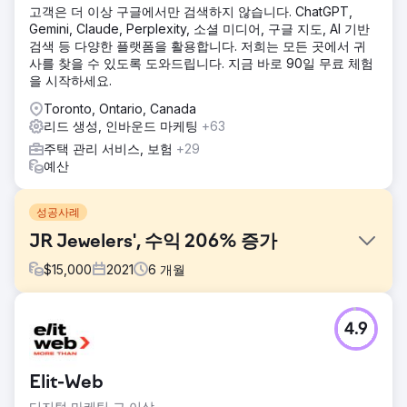
고객은 더 이상 구글에서만 검색하지 않습니다. ChatGPT,
Gemini, Claude, Perplexity, 소셜 미디어, 구글 지도, AI 기반
검색 등 다양한 플랫폼을 활용합니다. 저희는 모든 곳에서 귀
사를 찾을 수 있도록 도와드립니다. 지금 바로 90일 무료 체험
을 시작하세요.
Toronto, Ontario, Canada
리드 생성, 인바운드 마케팅
+63
주택 관리 서비스, 보험
+29
예산
성공사례
JR Jewelers', 수익 206% 증가
$
15,000
2021
6
개월
과제
4.9
JR Jewelers의 시장은 당연히 경쟁이 치열하며 고급 틈새 시
장에 존재합니다. 고객과의 신뢰를 구축하고 잠재적인 리드 및
고객과 연결하는 것은 어려운 일입니다. JR Jewelers는
Elit-Web
GroupFractal과 협력하여 전환율이 저조한 이유를 더 잘 이해
하기를 원했습니다.
디지털 마케팅 그 이상