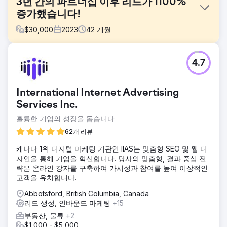
3년 간의 파트너십 이후 리드가 1100%
증가했습니다!
$
30,000
2023
42
개월
과제
4.7
Desmeules Chrysler는 2019년부터 LGO와 협력해 왔으며 수
년 동안 트래픽을 잃고 현지 경쟁을 주도해 왔으며 맞춤형 디
지털 마케팅/SEO 전략과 함께 모든 리드 생성 및 리드 관리 프
International Internet Advertising
로그램을 구현해야 했습니다.
Services Inc.
솔루션
훌륭한 기업의 성장을 돕습니다
우리는 각 마케팅 채널의 설정과 함께 새로운 자동차 웹 플랫
폼을 재설계하고 출시했습니다. 웹사이트, CRM, Google Ads,
62개 리뷰
SEO 및 로컬 SEO와 함께 맞춤형 기여 모델을 통해 생산적인
노력과 미디어 소스에 투명성을 추가합니다.
캐나다 1위 디지털 마케팅 기관인 IIAS는 맞춤형 SEO 및 웹 디
자인을 통해 기업을 혁신합니다. 당사의 맞춤형, 결과 중심 전
결과
략은 온라인 강자를 구축하여 가시성과 참여를 높여 이상적인
3년 후, 리드가 오후 450개에서 월 평균 2,500개로 늘어났다
고객을 유치합니다.
는 사실을 자랑스럽게 언급할 수 있습니다. 웹 사이트 전환율
은 평균 0.7%에서 무려 4.5%로 증가했으며, 이는 월 평균 40
Abbotsford, British Columbia, Canada
대의 차량이 판매되는 데 소요됩니다. 한 달에 180대의 자동차
리드 생성, 인바운드 마케팅
+15
가 판매됨
부동산, 물류
+2
$1,000 - $5,000