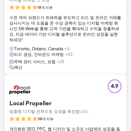
솔루션
19개 리뷰
GroupFractal의 접근 방식에는 전환 최적화를 높이기 위한 동
수천 개의 브랜드가 트래픽을 유도하고 리드 및 온라인 거래를
시 2계층 전략이 포함되었습니다. 1- 자연 채널과 유료 채널에
성사시키는 데 도움을 준 수상 경력이 있는 디지털 마케팅 회
대한 트래픽 확보. 2- 행동/전환 레이어. 사용자 경험과 전환 퍼
사인 Elit-Web을 통해 고객 기반을 확대하고 수익을 창출하세
널에 중점을 두어 웹사이트 전반에 걸쳐 페이지를 최적화했습
요. 지금 데이터 기반 디지털 솔루션으로 온라인 성장을 실현
니다.
하세요!
결과
Toronto, Ontario, Canada
+4
전략적이고 성공적인 캠페인을 구축하기 위한 기반을 마련한
리드 생성, 인바운드 마케팅
+63
후 처음 3개월 동안의 결과는 다음과 같습니다. 전자상거래 전
환율이 70% 증가했습니다. 전자상거래 거래가 60% 증가했
주택 관리 서비스, 보험
+29
습니다. 총 웹사이트 수익이 206% 증가했습니다.
예산
에이전시 페이지로 이동
4.9
Local Propeller
맞춤형 디지털 전략으로 성장을 촉진합니다.
38개 리뷰
개인화된 SEO, PPC, 웹 디자인 및 소규모 사업체의 성공을 돕