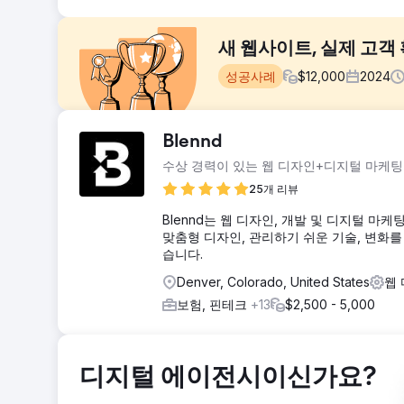
새 웹사이트, 실제 고객 
성공사례
$
12,000
2024
과제
Blennd
의뢰인은 직접 제작한 웹사이트를 가지고 있었지만, 문의 
수상 경력이 있는 웹 디자인+디지털 마케팅
거두지 못했고, 지역 경쟁에 필요한 구조, 콘텐츠, 신뢰도
보이지 않았습니다.
25개 리뷰
솔루션
Blennd는 웹 디자인, 개발 및 디지털 
기존의 DIY 웹사이트를 지역 검색 및 전환율 최적화를 
맞춤형 디자인, 관리하기 쉬운 기술, 변화
은 지역 키워드를 중심으로 구성되었으며, 페이지 전체에 
습니다.
조정되었고, 모든 페이지에 연락처 링크가 포함되어 방문자
Denver, Colorado, United States
웹
결과
보험, 핀테크
+13
$2,500 - 5,000
새 웹사이트 출시 직후, 고객사는 웹사이트와 구글 검색 
확보하지 못했던 기업에게 이는 분명한 전환점이 되었으며,
도 자연스러운 리드 유입을 이끌어낼 수 있음을 입증했습니
디지털 에이전시이신가요?
에이전시 페이지로 이동