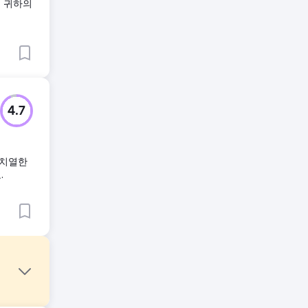
은 귀하의
4.7
이 치열한
.