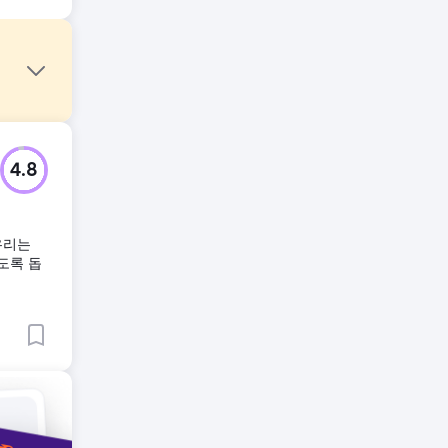
성과를
4.8
은 전혀
우리는
도가 높
도록 돕
트에 맞춰
를 전혀
 시장에서