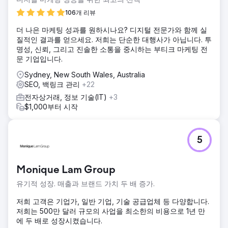
고, 고객은 장기적인 온라인 성공을 위해 이 채널을 제대로 구
106개 리뷰
축해야 한다는 절박함을 느꼈습니다.
더 나은 마케팅 성과를 원하시나요? 디지털 전문가와 함께 실
솔루션
질적인 결과를 얻으세요. 저희는 단순한 대행사가 아닙니다. 투
맞춤형 디지털 전략과 SEO 로드맵을 통해 고객의 지역 및 국
명성, 신뢰, 그리고 진솔한 소통을 중시하는 부티크 마케팅 전
가별 목표를 성장 계획에 맞춰 조정했습니다. SEO 및 UX에 중
문 기업입니다.
점을 둔 새로운 웹사이트를 출시하고, 전국, 지역, 하이퍼로컬,
제품 중심 캠페인을 지원했습니다. 2021년 초 출시 이후, 브랜
Sydney, New South Wales, Australia
드는 유기적 트래픽과 트래픽 가치가 크게 증가했습니다. 개발
SEO, 백링크 관리
+22
및 마케팅 모두에서 탄탄한 기반을 바탕으로, 이 캠페인은 고
전자상거래, 정보 기술(IT)
+3
객의 야심 찬 확장 목표를 지속적으로 뒷받침하고 있습니다.
$1,000부터 시작
결과
웹사이트 트래픽 48% 증가 12개월 동안 800건 이상의 웹사이
트 예약 Pos 1 "Phone Repairs' 주요 도시 1페이지에 110개 이
5
상의 키워드
에이전시 페이지로 이동
Monique Lam Group
유기적 성장. 매출과 브랜드 가치 두 배 증가.
저희 고객은 기업가, 일반 기업, 기술 공급업체 등 다양합니다.
저희는 500만 달러 규모의 사업을 최소한의 비용으로 1년 만
에 두 배로 성장시켰습니다.