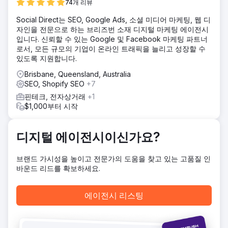
74개 리뷰
위해서는 먼저 웹사이트의 기반을 다져야 했습니다.
Social Direct는 SEO, Google Ads, 소셜 미디어 마케팅, 웹 디
솔루션
자인을 전문으로 하는 브리즈번 소재 디지털 마케팅 에이전시
저희는 모든 업무 분야에 걸쳐 전국적인 성장을 지원하기 위해
입니다. 신뢰할 수 있는 Google 및 Facebook 마케팅 파트너
강력한 SEO 기반을 바탕으로 변호사 고객 웹사이트를 재구축
로서, 모든 규모의 기업이 온라인 트래픽을 늘리고 성장할 수
하고 개편했습니다. 손해배상법 분야에서 초기 성공을 거둔
있도록 지원합니다.
후, 9개 핵심 분야에 걸쳐 전국적인 SEO 캠페인을 시작했습니
다. 현재 이 사이트는 90페이지가 넘는 최적화된 콘텐츠를 보
Brisbane, Queensland, Australia
유하고 있습니다. 저희는 트래픽 가치의 지속적인 증가를 통해
SEO, Shopify SEO
+7
최고 트래픽 수준을 회복하고 초과 달성했습니다. 저희는 알고
핀테크, 전자상거래
+1
리즘 업데이트 및 Google의 AI 개요에 적응하기 위해 해당 팀
$1,000부터 시작
과 긴밀히 협력하고 있습니다.
결과
250개 이상의 키워드에서 Google 순위가 10,000회 이상 상
디지털 에이전시이신가요?
승 3년 동안 미처리 사례가 49% 증가 사이트 신규 사용자가
49% 증가 15,400회 이상의 전환 이벤트
브랜드 가시성을 높이고 전문가의 도움을 찾고 있는 고품질 인
바운드 리드를 확보하세요.
에이전시 페이지로 이동
에이전시 리스팅