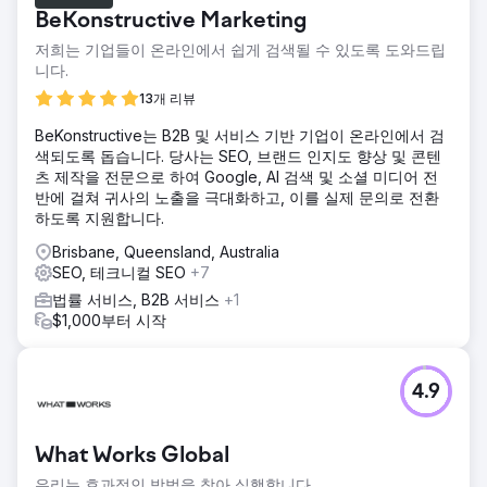
서는 눈에 띄지 않았습니다. 고성능 부품을 위해 구글을 찾는,
BeKonstructive Marketing
자격을 갖춘 마니아층이라는 핵심 고객을 놓치고 있었기 때문
입니다. 이로 인해 기술적으로는 부족하지만 SEO는 더 나은
저희는 기업들이 온라인에서 쉽게 검색될 수 있도록 도와드립
경쟁사들에게 시장 점유율을 빼앗기고 있었습니다.
니다.
솔루션
13개 리뷰
기술적인 SEO 점검 및 콘텐츠 확장 전략을 실행했습니다. 여
BeKonstructive는 B2B 및 서비스 기반 기업이 온라인에서 검
기에는 다음이 포함되었습니다. 기술 감사: 검색 의도에 맞춰
색되도록 돕습니다. 당사는 SEO, 브랜드 인지도 향상 및 콘텐
사이트 전체 메타데이터 및 아키텍처를 수정했습니다. 틈새 콘
츠 제작을 전문으로 하여 Google, AI 검색 및 소셜 미디어 전
텐츠 허브: 롱테일 트래픽을 확보하기 위해 특정 토요타 모델
반에 걸쳐 귀사의 노출을 극대화하고, 이를 실제 문의로 전환
(예: 랜드크루저, 하일럭스) 전용 페이지를 구축했습니다. 리타
하도록 지원합니다.
게팅 루프: 복잡한 업그레이드를 검색하는 방문자를 다시 유치
하기 위한 자동화 캠페인을 구현했습니다.
Brisbane, Queensland, Australia
SEO, 테크니컬 SEO
+7
결과
오프라인에서의 영향력을 온라인에서의 지배력으로 성공적으
법률 서비스, B2B 서비스
+1
로 전환하여 유기적 영향력을 두 배로 확대했습니다. 유기적
$1,000부터 시작
트래픽이 100% 이상 증가했습니다(트래픽 볼륨이 두 배로 증
가). 350개 이상의 키워드가 상위 3위에 올랐습니다. 고부가가
치 "도요타 퍼포먼스" 키워드에 대한 가시성이 1위를 차지했습
4.9
니다.
에이전시 페이지로 이동
What Works Global
우리는 효과적인 방법을 찾아 실행합니다.