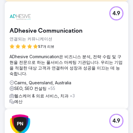
과제
4.9
철거 업계에서는 속도가 무엇보다 중요합니다. Sellcon은 계약
업체들이 긴급 서비스를 필요로 할 때 지역 검색 결과에 나타
나지 않아 가치가 높고 긴급한 작업을 경쟁사에 빼앗기고 있었
ADhesive Communication
습니다. Sellcon은 당장 수요를 포착할 방법이 필요했습니다.
연결되는 커뮤니케이션
솔루션
즉각적인 PPC 확보와 장기적인 유기적 성장을 결합한 "하이
57개 리뷰
브리드 가시성" 접근 방식을 도입했습니다. 하이퍼로컬 PPC:
ADhesive Communication은 비즈니스 분석, 전략 수립 및 구
특정 우편번호에 대한 엄격한 지오펜싱을 적용하여 불필요한
현을 전문으로 하는 풀서비스 마케팅 기관입니다. 우리는 기업
광고 집행을 차단하는 Google Ads를 출시했습니다. 직접 반
을 적절한 대상 고객과 연결하여 성장과 성공을 이끄는 데 능
응 카피: 급한 계약업체를 위해 사실에 기반한 긴급 광고 카피
숙합니다.
를 작성했습니다. 로컬 SEO: 유기적 신뢰 신호를 통해 광고를
뒷받침하기 위해 Google 비즈니스 프로필을 최적화했습니다.
Cairns, Queensland, Australia
SEO, SEO 컨설팅
+55
결과
획득 비용을 낮추는 동시에 적격 리드의 즉각적인 파이프라인
헬스케어 & 의료 서비스, 치과
+3
을 구축했습니다. 단 3개월 만에 100건 이상의 전환이 발생했
예산
습니다. 유료 검색 광고에서 클릭률(CTR)이 11%(업계 평균을
크게 상회) 증가했습니다. 동시에 유기적 키워드 순위도 12%
상승했습니다.
4.9
에이전시 페이지로 이동