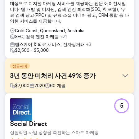
대상으로 디지털 마케팅 서비스를 제공하는 전문 에이전시입
니다. 웹 개발 및 디자인, 검색 엔진 최적화(SEO, AI 포함), 유
료 검색 광고(PPC) 및 유료 소셜 미디어 광고, CRM 통합 등 다
양한 서비스를 제공합니다.
Gold Coast, Queensland, Australia
SEO, 검색 엔진 마케팅
+21
헬스케어 & 의료 서비스, 전자상거래
+3
$2,500 - $5,000
성공사례
3년 동안 미처리 사건 49% 증가
$
7,000
2020
60
개월
과제
5
저희 법률 고객은 EDGE와 협력하여 로펌의 핵심 업무 분야인
손해배상법 분야에서 온라인 가시성을 강화할 수 있는 방안을
모색했습니다. 저희 SEO 팀이 로펌의 유기적 노출을 심층 분
Social Direct
석한 결과, 여러 주제별 검색 키워드에서는 로펌이 가시적으로
노출되지만, 거래 의도가 높은 키워드에서는 그렇지 않다는 것
실질적인 사업 성장을 촉진하는 스마트 마케팅.
을 확인했습니다. EDGE가 장기적인 유기적 전략을 실행하기