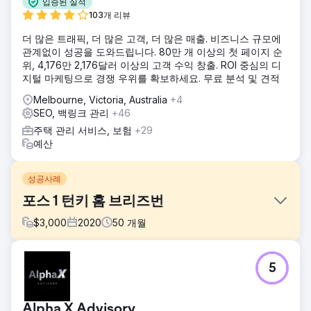
입증된 실적
103개 리뷰
더 많은 트래픽, 더 많은 고객, 더 많은 매출. 비즈니스 규모에
관계없이 성공을 도와드립니다. 80만 개 이상의 첫 페이지 순
위, 4,176만 2,176달러 이상의 고객 수익 창출. ROI 중심의 디
지털 마케팅으로 경쟁 우위를 확보하세요. 무료 분석 및 견적
Melbourne, Victoria, Australia
+4
SEO, 백링크 관리
+46
주택 관리 서비스, 보험
+29
예산
성공사례
포스 1 턴키 홈 브리즈번
$
3,000
2020
50
개월
과제
5
고객은 자사의 서비스 품질을 반영하는 파트너십을 찾고자
EDGE를 찾았습니다. "와우"라는 감탄을 자아낼 만한 요소가
부족했던 이전 업체의 성과는 성장의 여지를 남겼습니다. 고객
Alpha X Advisory
은 자신들을 위해 최선을 다해 줄 업체가 필요했습니다. 과거