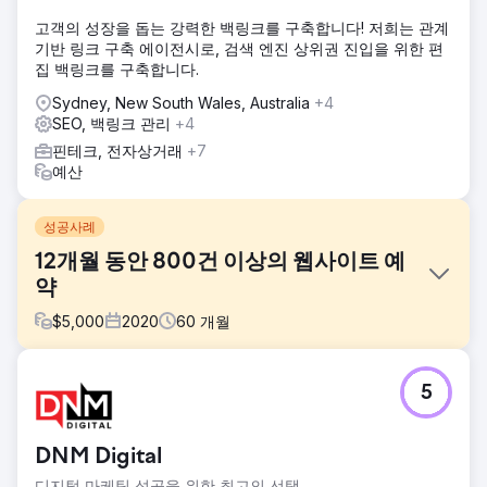
고객의 성장을 돕는 강력한 백링크를 구축합니다! 저희는 관계
기반 링크 구축 에이전시로, 검색 엔진 상위권 진입을 위한 편
집 백링크를 구축합니다.
Sydney, New South Wales, Australia
+4
SEO, 백링크 관리
+4
핀테크, 전자상거래
+7
예산
성공사례
12개월 동안 800건 이상의 웹사이트 예
약
$
5,000
2020
60
개월
과제
5
휴대폰 수리 업체는 자사 브랜드를 위한 여러 전략을 실행하기
위해 디지털 에이전시와 계약을 맺었습니다. 주요 목표 중 하
나는 전국적인 SEO 캠페인이었습니다. 업체는 에이전시를 신
DNM Digital
뢰했지만, 시간이 지나면서 목표 달성에 어려움을 느꼈고, 고
객 교육 및 전략 수립에도 실패했습니다. 결과는 기대와 달랐
디지털 마케팅 성공을 위한 최고의 선택