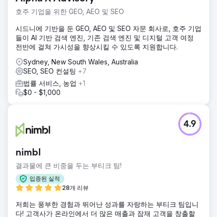
데이터와 계정에 접근할 수 없었던 고객은 EDGE의 업계 전문
호주 기업을 위한 GEO, AEO 및 SEO
성을 활용해야 했습니다. EDGE의 목표는 성과를 달성하는 데
방해가 되는 요소를 제거하고 매달 최소 13건의 신규 주택 계
시드니에 기반을 둔 GEO, AEO 및 SEO 자문 회사로, 호주 기업
약을 확보하는 것이었습니다.
들이 AI 기반 검색 엔진, 기존 검색 엔진 및 디지털 고객 여정
전반에 걸쳐 가시성을 향상시킬 수 있도록 지원합니다.
솔루션
브랜딩과 인지도 구축을 위해 업계 경험을 바탕으로 리드 양과
Sydney, New South Wales, Australia
전환율 요건을 충족하는 옴니채널 전략을 수립했습니다. 캠페
SEO, SEO 컨설팅
+7
인이 탄력을 받으면서 고객은 매달 15~20건의 신규 주택 계약
법률 서비스, 농업
+1
을 꾸준히 확보하고 있습니다.
$0 - $1,000
결과
웹사이트 트래픽 79% 증가, 소셜 미디어 리드 700% 증가,
Pos 1 Turn Key Homes Brisbane, Google Ads 리드 220%
4.9
증가
nimbl
에이전시 페이지로 이동
결과물에 큰 비중을 두는 부티크 팀!
입증된 실적
28개 리뷰
저희는 풍부한 경험과 뛰어난 성과를 자랑하는 부티크 팀입니
다! 고객사가 온라인에서 더 많은 매출과 잠재 고객을 창출할