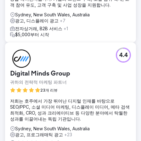
솔루션
객 참여 유도, 고객 구축 및 사업 성장을 지원합니다.
심층적인 성과 분석을 통해 쇼핑 캠페인이 주요 수익 창출 동
력임을 확인했습니다. 이에 따라 전략을 쇼핑 우선 접근 방식
Sydney, New South Wales, Australia
으로 전환했습니다. 캠페인을 카테고리별 세그먼트(AA/AAA,
광고, 디스플레이 광고
+7
버튼형, 동전형, 충전식 배터리)로 재구성하여 효율성을 높였
전자상거래, B2B 서비스
+1
습니다. 성과에 따라 예산을 동적으로 배분하여 실적이 우수한
$5,000부터 시작
카테고리에 더 많은 투자를 하고 효율성을 개선했습니다.
결과
전환 수는 1,593건에서 1,632건으로 증가했고, 고객 획득 비용
4.4
(CPA)은 19.77 호주달러에서 16.01 호주달러로 감소했습니다.
매출은 57,898 호주달러에서 62,409 호주달러로 증가했으며,
광고 투자 수익률(ROAS)은 1.84배에서 2.39배로 크게 개선되
Digital Minds Group
었습니다. 최적화된 캠페인 구조는 효율성 향상, 높은 수익률,
그리고 비즈니스 성장 목표에 부합하는 확장 가능한 성과 마케
귀하의 전략적 마케팅 파트너
팅 시스템을 제공했습니다.
23개 리뷰
저희는 호주에서 가장 뛰어난 디지털 인재를 바탕으로
에이전시 페이지로 이동
SEO/PPC, 소셜 미디어 마케팅, 디스플레이 미디어, 메타 검색
최적화, CRO, 성과 크리에이티브 등 다양한 분야에서 탁월한
성과를 이끌어내는 독립 기관입니다.
Sydney, New South Wales, Australia
광고, 프로그래매틱 광고
+23