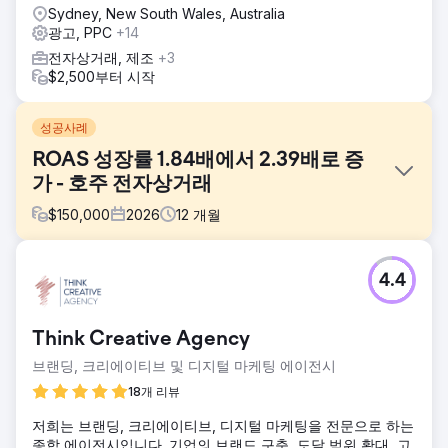
Sydney, New South Wales, Australia
광고, PPC
+14
전자상거래, 제조
+3
$2,500부터 시작
성공사례
ROAS 성장률 1.84배에서 2.39배로 증
가 - 호주 전자상거래
$
150,000
2026
12
개월
과제
4.4
호주의 한 전자상거래 업체는 구글 광고와 빙 광고에 꾸준히
광고비를 지출했음에도 불구하고 목표 ROAS(광고 투자 수익
률) 5배 달성에 어려움을 겪었습니다. 해당 계정은
Think Creative Agency
Performance Max 캠페인에 지나치게 의존하여 가시성과 제
어력이 제한적이었습니다. CPA(고객 획득 비용)는 상대적으로
브랜딩, 크리에이티브 및 디지털 마케팅 에이전시
높았고, 예산 배분이 실적이 좋은 제품 카테고리와 일치하지
18개 리뷰
않아 비효율적인 지출과 최적화되지 못한 매출 성장을 초래했
습니다.
저희는 브랜딩, 크리에이티브, 디지털 마케팅을 전문으로 하는
종합 에이전시입니다. 기업의 브랜드 구축, 도달 범위 확대, 고