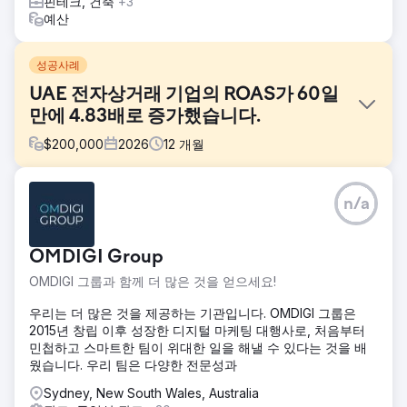
핀테크, 건축
+3
예산
성공사례
UAE 전자상거래 기업의 ROAS가 60일
만에 4.83배로 증가했습니다.
$
200,000
2026
12
개월
과제
n/a
UAE에 기반을 둔 B2B 신선 농산물 공급업체는 월
8,000~9,000 AED를 지출하며 구글 광고를 운영했지만 수익
성 있는 규모 확장에 어려움을 겪었습니다. 광고 투자 수익률
OMDIGI Group
(ROAS)은 3배 미만에 머물렀고, 매출은 기대에 미치지 못했으
며, 적절한 전자상거래 추적 시스템 부재로 최적화가 제한적이
OMDIGI 그룹과 함께 더 많은 것을 얻으세요!
었습니다. 캠페인 구조가 제품별로 명확하지 않아 실적이 좋은
SKU를 파악하고 전환 효율을 개선하기 어려웠습니다.
우리는 더 많은 것을 제공하는 기관입니다. OMDIGI 그룹은
2015년 창립 이후 성장한 디지털 마케팅 대행사로, 처음부터
솔루션
민첩하고 스마트한 팀이 위대한 일을 해낼 수 있다는 것을 배
수요와 구매 의도를 모두 포착하기 위해 스마트 쇼핑과 검색
웠습니다. 우리 팀은 다양한 전문성과
캠페인을 결합한 하이브리드 전략을 구현했습니다. 정확한 데
이터 확보를 위해 구매 수준의 기여도 분석을 포함한 고급 전
Sydney, New South Wales, Australia