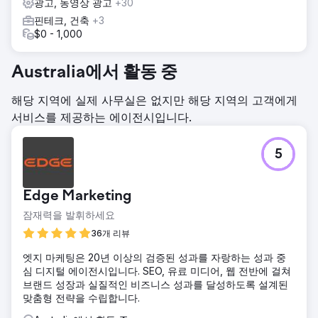
자상거래 추적 시스템을 도입했습니다. SKU 수준의 세분화를
광고, 동영상 광고
+30
통해 캠페인을 재구성하고, ROAS 기반 입찰 및 맞춤형 B2B 리
핀테크, 건축
+3
마케팅 타겟을 활용하여 고가치 구매자를 재유입하고 전환율
$0 - 1,000
을 향상시켰습니다.
결과
Australia에서 활동 중
매출은 60일 만에 4만 8천 달러에서 10만 5천 달러로 두 배 이
상 증가했습니다. ROAS(광고 투자 수익률)는 2.89배에서
해당 지역에 실제 사무실은 없지만 해당 지역의 고객에게
4.83배로 향상되어 캠페인 수익성이 크게 높아졌습니다. 개선
서비스를 제공하는 에이전시입니다.
된 타겟팅, 체계적인 캠페인 구성, 정확한 추적 덕분에 구매 전
환율은 81% 증가했습니다. 결과적으로 확장 가능하고 매우 효
율적인 B2B 전자상거래 성장 엔진을 구축할 수 있었습니다.
5
에이전시 페이지로 이동
Edge Marketing
잠재력을 발휘하세요
36개 리뷰
엣지 마케팅은 20년 이상의 검증된 성과를 자랑하는 성과 중
심 디지털 에이전시입니다. SEO, 유료 미디어, 웹 전반에 걸쳐
브랜드 성장과 실질적인 비즈니스 성과를 달성하도록 설계된
맞춤형 전략을 수립합니다.