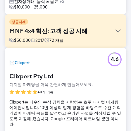
전자상거래, 음식 & 음료
+3
$10,000 - 25,000
성공사례
MNF 4x4 혁신: 고객 성공 사례
$
50,000
2017
72
개월
과제
4.6
호주 Burleigh Heads에 있는 MNF 4x4는 4x4 Ute 트레이 및
액세서리를 전문으로 합니다. VMA의 개입 이전에는 오래된 웹
사이트에 최적화와 디지털 마케팅 전략이 부족했습니다.
Clixpert Pty Ltd
솔루션
디지털 마케팅을 더욱 간편하게 만들어보세요.
MNF를 위한 우리의 솔루션은 새로운 전자상거래 웹사이트를
구축하고 MNF의 온라인 인지도와 가시성을 높이기 위해 검색
40개 리뷰
엔진에 맞게 최적화하는 것이었습니다. 또한 웹사이트를 통한
Clixpert는 다수의 수상 경력을 자랑하는 호주 디지털 마케팅
브랜드 인지도, 브랜드 충성도, 트래픽 및 전환(판매)을 높이기
에이전시입니다. 10년 이상의 업계 경험을 바탕으로 수천 개의
위해 지속적인 디지털 마케팅 계획을 세웠습니다.
기업이 마케팅 목표를 달성하고 온라인 사업을 성장시킬 수 있
결과
도록 지원해 왔습니다. Google 프리미어 파트너일 뿐만 아니
새로 구축된 전문 전자상거래 웹사이트를 통해 MNF4x4에서
라,
의 온라인 판매 및 문의가 증가했을 뿐만 아니라 웹사이트에