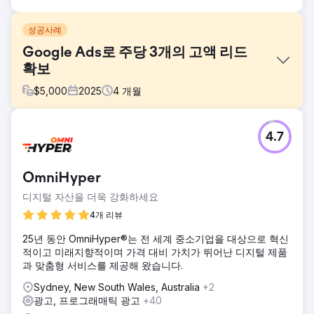
성공사례
Google Ads로 주당 3개의 고액 리드
확보
$
5,000
2025
4
개월
과제
4.7
"디지털 마케팅은 이 업계에 적합하지 않아요." 이 고객은 모든
행사에서 이런 말을 들었고, 저희와 함께 일하기 전까지는 이
런 경험을 했습니다. 틈새 시장이 무엇인지에 대한 깊은 이해
OmniHyper
를 바탕으로 저희는 더욱 효과적인 카피와 키워드 전략을 수립
할 수 있었을 뿐만 아니라, 대안적인 예산 전략을 시도하여 시
디지털 자산을 더욱 강화하세요
장 선두 주자로 자리매김할 수 있었습니다.
4개 리뷰
솔루션
25년 동안 OmniHyper®는 전 세계 중소기업을 대상으로 혁신
이 고객을 위해 디지털 제품군 전체를 담당했지만, 성수기였기
적이고 미래지향적이며 가격 대비 가치가 뛰어난 디지털 제품
에 바로 합류하여 리드를 확보하고 싶었습니다. 이전 에이전시
과 맞춤형 서비스를 제공해 왔습니다.
에서 남겨둔 플레이북을 모두 버리고, 거절할 수 없을 만큼 효
과적인 랜딩 페이지 제작에 바로 착수했습니다. 2주 만에 랜딩
Sydney, New South Wales, Australia
+2
페이지가 공개되었고, 광고를 게재한 순간부터 이틀에 한 번씩
광고, 프로그래매틱 광고
+40
리드가 생성되기 시작했습니다.