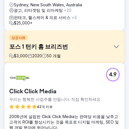
Sydney, New South Wales, Australia
광고, 리타겟팅 및 리마케팅
+20
핀테크, 헬스케어 & 의료 서비스
+3
$25,000+
성공사례
포스 1 턴키 홈 브리즈번
$
3,000
2020
50
개월
과제
4.9
고객은 자사의 서비스 품질을 반영하는 파트너십을 찾고자
EDGE를 찾았습니다. "와우"라는 감탄을 자아낼 만한 요소가
부족했던 이전 업체의 성과는 성장의 여지를 남겼습니다. 고객
Click Click Media
은 자신들을 위해 최선을 다해 줄 업체가 필요했습니다. 과거
데이터와 계정에 접근할 수 없었던 고객은 EDGE의 업계 전문
우리는 행복한 사업주를 만듭니다. 직접 확인하세요.
성을 활용해야 했습니다. EDGE의 목표는 성과를 달성하는 데
42개 리뷰
방해가 되는 요소를 제거하고 매달 최소 13건의 신규 주택 계
약을 확보하는 것이었습니다.
2008년에 설립된 Click Click Media는 판매당 비용을 낮추고
고객의 ROI를 향상시키는 것을 목표로 디지털 마케팅, SEO 및
솔루션
웹 개발 분야에 뛰어납니다.
브랜딩과 인지도 구축을 위해 업계 경험을 바탕으로 리드 양과