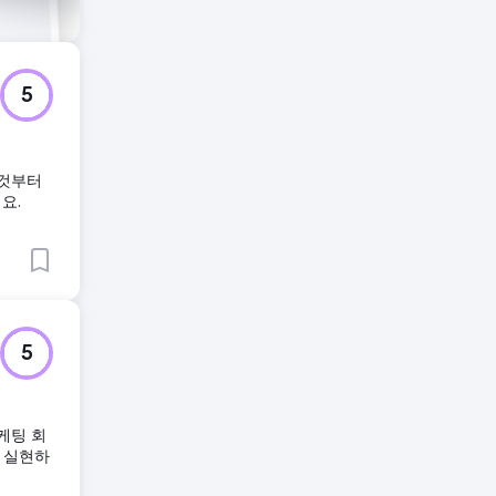
5
 것부터
요.
5
케팅 회
을 실현하