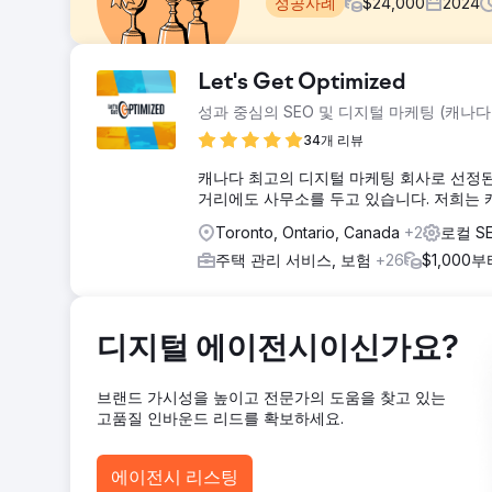
성공사례
$
24,000
2024
과제
Let's Get Optimized
뉴욕시에서 가장 경쟁이 치열한 지역 중 하나에서 대마초 브랜
성과 중심의 SEO 및 디지털 마케팅 (캐나다
업체들이 즐비한 시장에서 새로운 고객을 확보하는 동시에
습니다. 구글과 메타 같은 플랫폼에는 엄격한 가이드라인이
34개 리뷰
강력한 정체성을 구축하여 차별화를 꾀해야 했습니다.
캐나다 최고의 디지털 마케팅 회사로 선정된 Le
솔루션
거리에도 사무소를 두고 있습니다. 저희는 
저희는 Leafology가 광고 정책을 완벽하게 준수하면서
Toronto, Ontario, Canada
+2
로컬 S
유료 고객으로 전환하도록 설계된 맞춤형 랜딩 페이지를 개발
위한 간편한 탐색 기능이 포함되었습니다. 이러한 노력을 
주택 관리 서비스, 보험
+26
$1,000
고 소재를 디자인했습니다.
결과
경쟁이 치열한 지역 대마초 시장에서 Leafology의 강
디지털 에이전시이신가요?
라인 경험과 고객 충성도 중심 전략을 통해 꾸준한 고객 증
했으며, 뉴욕을 넘어 뉴저지와 코네티컷까지 사업 영역을 
는 성장을 보장했습니다.
브랜드 가시성을 높이고 전문가의 도움을 찾고 있는
고품질 인바운드 리드를 확보하세요.
에이전시 페이지로 이동
에이전시 리스팅