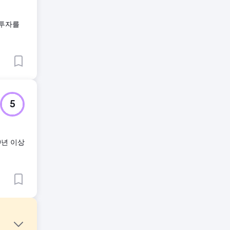
 투자를
5
0년 이상