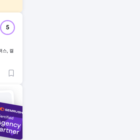
는 기존
5
해야 했
랜드는
팩스, 캘
방문자를
객 경험을
력적인 광
활한 온
를 관리
 부담 없