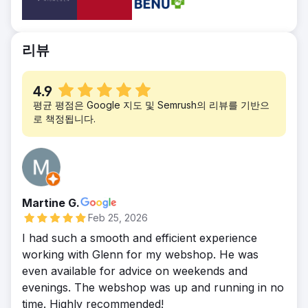
옵션, 지식 기반 및 기타 정보가 포함된 고객 섹
SEO 캠페인을 실행합니다. B2B 잠재 고객이
션이 있었습니다.
검색할 가능성이 가장 높은 키워드에 집중합니
솔루션
다. 다른 국가로 상품을 발송하고 수령하는 방
리뷰
클라이언트 영역도 새롭게 개편해야 했지만, 클
법에 대한 개별 랜딩 페이지 콘텐츠 전략을 수
라이언트 인트라넷에서 클라이언트 영역에 로
립하기로 했습니다. 각 국가별로 배송 관련 법
그인하는 특수 방식은 유지해야 했습니다. 각
4.9
규 및 규정에 대한 자세한 정보를 담은 페이지
클라이언트는 기존 인증 방식을 통해 고유한 키
평균 평점은 Google 지도 및 Semrush의 리뷰를 기반으
를 제작합니다.
로 책정됩니다.
를 이미 사용하고 있었습니다. 디지쇼크는 이러
결과
한 고유 키를 활용하여 새로운 인증 시스템을
현재 000개의 키워드에서 순위권에 진입했습
구축하고, 각 클라이언트 고유 키가 새로운 인
니다(기존에는 193개). 월평균 순 방문자 수는
증 방식으로 연결되도록 했습니다.
3,900명입니다(기존에는 2,600명).
결과
Martine G.
웹사이트 전체가 최신 브랜드 가이드라인에 맞
Feb 25, 2026
춰 대대적인 디자인 개선을 거쳤습니다. 연결된
고객 영역 또한 시각적으로 새롭게 단장했지만,
I had such a smooth and efficient experience
사용자 기능은 그대로 유지했습니다. 또한, 백
working with Glenn for my webshop. He was
그라운드에서 고객 영역의 속도, 보안 및 안정
even available for advice on weekends and
성이 이전보다 향상되었습니다.
evenings. The webshop was up and running in no
time. Highly recommended!