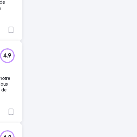
 de
s
4.9
 notre
Nous
n de