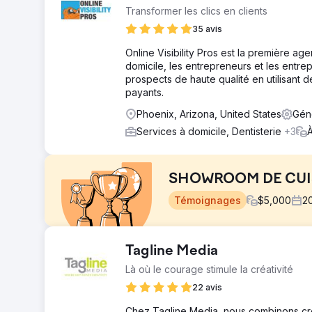
Transformer les clics en clients
35 avis
Online Visibility Pros est la première 
domicile, les entrepreneurs et les entre
prospects de haute qualité en utilisant
payants.
Phoenix, Arizona, United States
Gén
Services à domicile, Dentisterie
+3
À
SHOWROOM DE CUIS
Témoignages
$
5,000
2
Défi
Tagline Media
Ce client d’une salle d’exposition de rénovation de c
Là où le courage stimule la créativité
Solution
22 avis
Nous avons conçu et développé un magnifique nouvea
Google Ads.
Chez Tagline Media, nous combinons créa