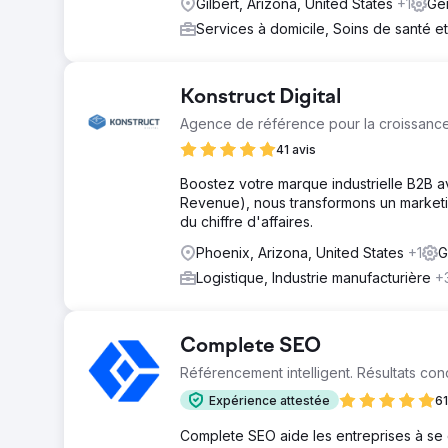
Gilbert, Arizona, United States
+1
Gé
Services à domicile, Soins de santé e
Konstruct Digital
Agence de référence pour la croissance 
41 avis
Boostez votre marque industrielle B2B a
Revenue), nous transformons un marketi
du chiffre d'affaires.
Phoenix, Arizona, United States
+1
G
Logistique, Industrie manufacturière
+
Complete SEO
Référencement intelligent. Résultats con
Expérience attestée
61
Complete SEO aide les entreprises à se d