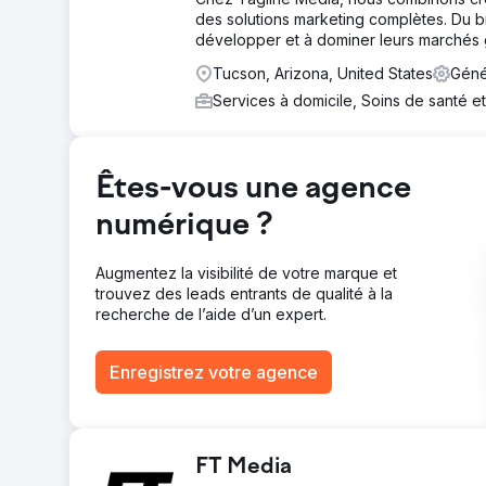
des solutions marketing complètes. Du 
Résultat
développer et à dominer leurs marchés 
Le client a été choqué par l'efficacité de notre progra
son équipe travaille quotidiennement. Le client a déclar
Tucson, Arizona, United States
Géné
programme.
Services à domicile, Soins de santé e
Vers la page de l'agence
Êtes-vous une agence
numérique ?
Augmentez la visibilité de votre marque et
trouvez des leads entrants de qualité à la
recherche de l’aide d’un expert.
Enregistrez votre agence
FT Media