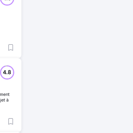
4.8
ement
jet à