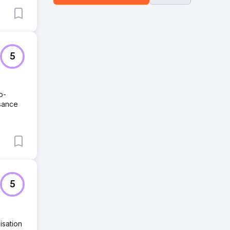
5
o-
ssance
5
isation