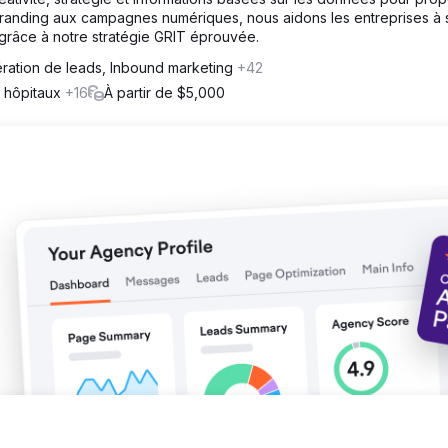
branding aux campagnes numériques, nous aidons les entreprises à 
grâce à notre stratégie GRIT éprouvée.
mme, ainsi que par la haute qualité des projets de rénovation sur le
é un chiffre d'affaires multiplié par 4 dans les deux ans suivant le
ration de leads, Inbound marketing
+42
t hôpitaux
+16
À partir de $5,000