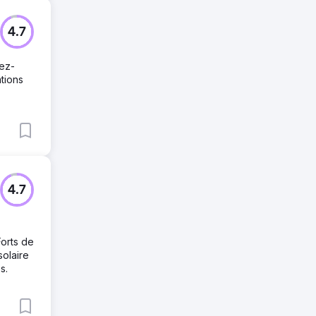
4.7
rez-
tions
4.7
Forts de
solaire
s.