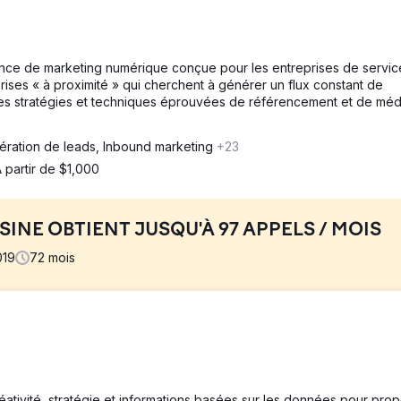
agence de marketing numérique conçue pour les entreprises de servic
prises « à proximité » qui cherchent à générer un flux constant de
 des stratégies et techniques éprouvées de référencement et de méd
ération de leads, Inbound marketing
+23
 partir de $1,000
INE OBTIENT JUSQU'À 97 APPELS / MOIS
019
72
mois
uisine avait un site Web obsolète et une mauvaise présence en ligne.
u site WordPress avant de commencer la gestion du référencemen
tivité, stratégie et informations basées sur les données pour pro