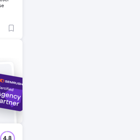
se
squels
4.8