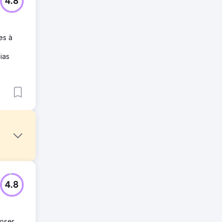
4.8
es à
ias
4.8
t et de
poser