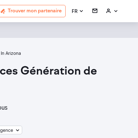
FR
Trouver mon partenaire
In Arizona
ices Génération de
ous
agence