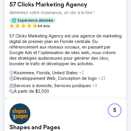
57 Clicks Marketing Agency
Il entrait sur un marché des services locaux très
concurrentiel, où les acteurs établis bénéficiaient
Alimentez votre croissance, un clic à la fois !
d'années de crédibilité et d'une excellente visibilité sur
Expérience attestée
Google Maps. Partir de zéro signifiait que chaque
44 avis
concurrent avait une longueur d'avance, et le client avait
besoin de résultats rapides pour générer des revenus.
57 Clicks Marketing Agency est une agence de marketing
Problème principal : personne ne le trouvait, et
digital de premier plan en Floride centrale. Du
l'algorithme n'avait aucune raison de lui faire confiance.
référencement aux réseaux sociaux, en passant par
Google Ads et l'optimisation de sites web, nous créons
Solution
des stratégies audacieuses pour générer des clics,
Nous avons bâti leur stratégie de référencement local de
booster le trafic et développer les activités.
A à Z. Cela impliquait d'optimiser entièrement leur fiche
Google My Business avec les bonnes catégories, les
Kissimmee, Florida, United States
+2
zones de service appropriées et une description
Développement Web, Conception de logo
+23
optimisée pour les mots-clés, ainsi qu'un processus de
Services à domicile, Services juridiques
+3
génération d'avis dès le premier jour. Chaque page de
À partir de $2,500
service a été conçue autour d'un mot-clé local à fort
potentiel, complété par des termes d'accompagnement
naturels et des indications de localisation claires dans les
titres, les en-têtes et le contenu. Nous avons garanti la
5
cohérence des citations dans les principaux annuaires et
structuré chaque page pour convertir les visiteurs en
prospects.
Shapes and Pages