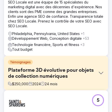
SEO Locale est une équipe de 15 spécialistes du
marketing digital avec des décennies d'expérience. Nos
clients sont des PME comme des grandes entreprises.
Enfin une agence SEO de confiance. Transparence totale
chez SEO Locale. Prenez le contrôle de votre SEO avec
SEO Locale.
Philadelphia, Pennsylvania, United States
+1
Développement Web, Conception digitale
+53
Technologie financière, Sports et fitness
+3
Tout budget
Témoignages
Plateforme 3D évolutive pour objets
de collection numériques
$
250,000
2024
24
mois
Défi
5
Notre client avait besoin d'une plateforme personnalisée
pour lancer et gérer sa gamme d'objets de collection
numériques. Il souhaitait un produit sécurisé et évolutif,