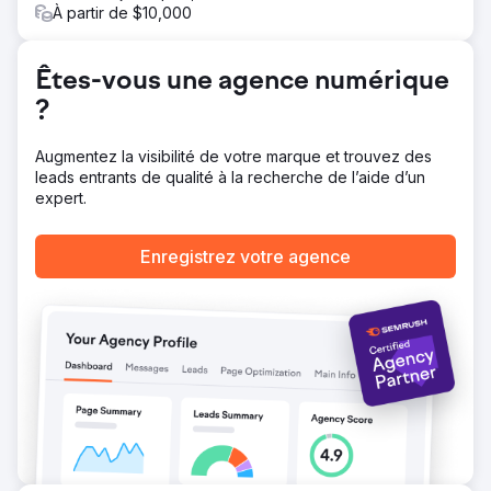
voiture, je l'ai colorée en rouge cerise pour son menu et
À partir de $10,000
je l'ai entourée du nom de son entreprise en caractères
arrondis. Il l'a tellement apprécié qu'il l'utilise sur ses
papiers à lettres (enveloppes, étiquettes, autocollants),
Êtes-vous une agence numérique
ses panneaux publicitaires, ses publicités en ligne, ses
?
publicités imprimées, et même sur un autocollant
magnétique personnalisé pour sa voiturette de golf.
Augmentez la visibilité de votre marque et trouvez des
leads entrants de qualité à la recherche de l’aide d’un
Vers la page de l'agence
expert.
Enregistrez votre agence