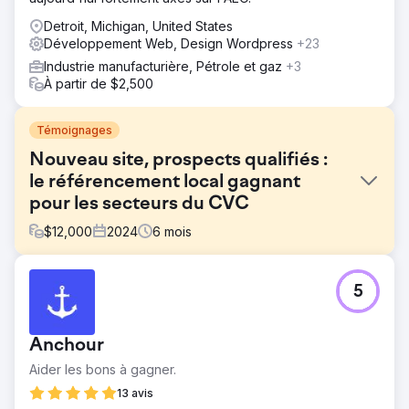
Detroit, Michigan, United States
Développement Web, Design Wordpress
+23
Industrie manufacturière, Pétrole et gaz
+3
À partir de $2,500
Témoignages
Nouveau site, prospects qualifiés :
le référencement local gagnant
pour les secteurs du CVC
$
12,000
2024
6
mois
Défi
5
Le client possédait un site web amateur qui ne générait ni
appels ni prospects. Sa présence sur Google n'apportait
aucune valeur ajoutée et le site manquait de structure, de
Anchour
contenu et de crédibilité, autant d'éléments essentiels
pour être compétitif localement. Il était invisible là où cela
Aider les bons à gagner.
comptait le plus : dans les résultats de recherche lorsque
13 avis
ses clients potentiels en avaient besoin.