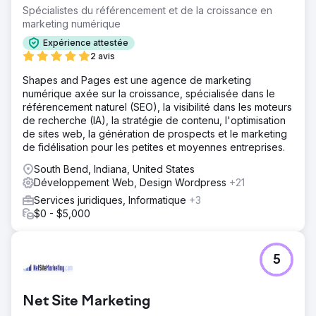
Résultat
Spécialistes du référencement et de la croissance en
Partant de zéro, ce client a atteint le top 3 de Google
marketing numérique
Maps dans sa zone de chalandise et la première place en
Expérience attestée
référencement naturel pour plusieurs mots-clés locaux à
2 avis
forte intention d'achat. Il a réalisé cet exploit sans autorité
de domaine préalable, sans historique d'avis clients et
Shapes and Pages est une agence de marketing
sans présence web existante, en construisant des bases
numérique axée sur la croissance, spécialisée dans le
solides et durables pour son référencement local, gage
référencement naturel (SEO), la visibilité dans les moteurs
de croissance.
de recherche (IA), la stratégie de contenu, l'optimisation
de sites web, la génération de prospects et le marketing
de fidélisation pour les petites et moyennes entreprises.
Vers la page de l'agence
South Bend, Indiana, United States
Développement Web, Design Wordpress
+21
Services juridiques, Informatique
+3
$0 - $5,000
5
Net Site Marketing