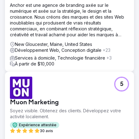
Anchor est une agence de branding axée sur le
Solution
numérique et axée sur la stratégie, le design et la
Nous avons remplacé le site web amateur par un site
croissance. Nous créons des marques et des sites Web
professionnel optimisé pour le référencement local et les
inoubliables qui produisent de vrais résultats
conversions. Les pages de services ont été structurées
commerciaux, en combinant réflexion stratégique,
autour de mots-clés locaux à fort potentiel, avec une
créativité et travail acharné pour aider les marques à
géolocalisation claire. Le profil Google My Business a été
prospérer.
mis à jour et chaque page offre un accès direct aux
New Gloucester, Maine, United States
coordonnées, permettant aux visiteurs de nous contacter
Développement Web, Conception digitale
+23
facilement ou de demander un devis.
Services à domicile, Technologie financière
+3
Résultat
À partir de $10,000
Peu après le lancement du nouveau site web, le client a
commencé à recevoir régulièrement des appels entrants
provenant directement de son site et de sa présence sur
5
Google. Pour une entreprise qui n'avait jamais généré de
prospects numériques auparavant, cela a marqué un
tournant décisif, prouvant qu'une structure de site web
Muon Marketing
adaptée et un référencement local efficace peuvent
générer un flux de prospects organiques, même sur un
Soyez visible. Obtenez des clients. Développez votre
marché des services concurrentiel.
activité localement.
Expérience attestée
30 avis
Vers la page de l'agence