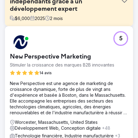
indépendants grâce à un
développement expert
$
6,000
2025
2
mois
Défi
5
Un studio de jeux indépendant a dû faire face à des
obstacles pour peaufiner le gameplay, résoudre des
problèmes de bugs complexes et se préparer au
New Perspective Marketing
lancement d'une plateforme majeure.
Stimuler la croissance des marques B2B innovantes
Solution
Nous avons amélioré les mécanismes du jeu, corrigé des
14 avis
bugs dans les systèmes de base, créé des menus,
New Perspective est une agence de marketing de
développé un gestionnaire de ressources flexible et
croissance dynamique, forte de plus de vingt ans
ajouté de nouvelles fonctionnalités comme un système de
d'expérience et basée à Boston, dans le Massachusetts.
mise sous tension, le tout dans le moteur Godot.
Elle accompagne les entreprises des secteurs des
Résultat
technologies climatiques, agricoles, des énergies
L'équipe a accéléré le développement, optimisé le
renouvelables et de l'industrie manufacturière à réussir à
gameplay et lancé avec succès son titre sur une place de
l'ère du numérique.
Worcester, Massachusetts, United States
marché numérique de premier plan.
Développement Web, Conception digitale
+48
Technologie financière, Industrie manufacturière
+3