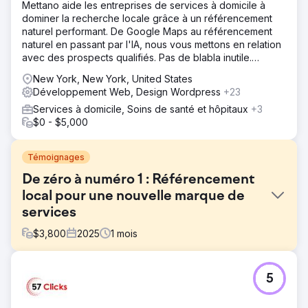
Mettano aide les entreprises de services à domicile à
dominer la recherche locale grâce à un référencement
naturel performant. De Google Maps au référencement
naturel en passant par l'IA, nous vous mettons en relation
avec des prospects qualifiés. Pas de blabla inutile.
Uniquement des résultats.
New York, New York, United States
Développement Web, Design Wordpress
+23
Services à domicile, Soins de santé et hôpitaux
+3
$0 - $5,000
Témoignages
De zéro à numéro 1 : Référencement
local pour une nouvelle marque de
services
$
3,800
2025
1
mois
Défi
5
Le client s'est lancé sans aucune présence numérique.
Aucun site web historique. Aucune fiche Google My
Business. Aucun lien retour, aucun avis, aucune notoriété.