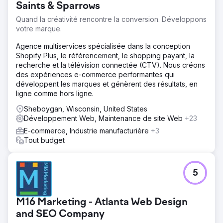
Saints & Sparrows
capable de se connecter à des événements blockchain,
de diffuser du contenu 3D et de mobiliser une base de
Quand la créativité rencontre la conversion. Développons
fans croissante.
votre marque.
Solution
Agence multiservices spécialisée dans la conception
Nous avons conçu et développé une application de
Shopify Plus, le référencement, le shopping payant, la
bureau 3D personnalisée basée sur Unity et un système
recherche et la télévision connectée (CTV). Nous créons
back-end qui surveille l'activité de la blockchain. La
des expériences e-commerce performantes qui
plateforme permet aux utilisateurs d'explorer les objets
développent les marques et génèrent des résultats, en
de collection, de suivre leur propriété et de se connecter
ligne comme hors ligne.
via un système de portefeuille sécurisé.
Sheboygan, Wisconsin, United States
Résultat
Développement Web, Maintenance de site Web
+23
La plateforme a été lancée avec succès et compte
E-commerce, Industrie manufacturière
+3
désormais plus de 2 000 abonnés. Elle alimente
Tout budget
désormais un écosystème numérique en pleine
croissance et permet l'engagement des fans grâce à des
expériences 3D immersives, une synchronisation
blockchain en temps réel et une livraison fluide des
5
objets de collection.
M16 Marketing - Atlanta Web Design
Vers la page de l'agence
and SEO Company