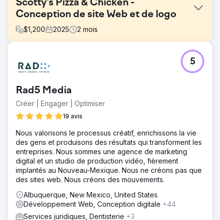
Scotty's Pizza & Chicken -
Conception de site Web et de logo
$
1,200
2025
2
mois
Défi
5
Le client m'a demandé de lui créer un troisième design
très moderne. Il avait également besoin d'un nouveau
logo. Auparavant, j'avais créé deux sites web avec Zurb
Rad5 Media
Foundation et un thème WordPress personnalisé que
nous avions créé nous-mêmes. Leur logo de l'époque,
Créer | Engager | Optimiser
très détaillé, rappelait la fin des années 90.
19 avis
Solution
Nous valorisons le processus créatif, enrichissons la vie
J'ai trouvé un thème moderne pour pizzerias, qui a été
des gens et produisons des résultats qui transforment les
approuvé par le client. J'ai également recréé leur logo
entreprises. Nous sommes une agence de marketing
avec une touche simple et moderne, parfaitement
digital et un studio de production vidéo, fièrement
intégrée à une image à l'échelle 1:1.
implantés au Nouveau-Mexique. Nous ne créons pas que
Résultat
des sites web. Nous créons des mouvements.
Un site web personnalisé qui les a bluffés ; il met en avant
Albuquerque, New Mexico, United States
leur 17e titre de meilleure pizzeria de Marshfield, dont ils
Développement Web, Conception digitale
+44
sont fiers. J'ai recréé leur logo : une Chevrolet Bel Air 57
rouge cerise. J'ai trouvé une copie vectorielle de cette
Services juridiques, Dentisterie
+3