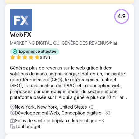
Défi
4.9
Un client qui exerce son activité depuis 17 ans mais n'a
aucune présence en ligne, pas de Google Business, pas
de site Web, pas même de page Facebook. Il s'agit
WebFX
d'une entreprise d'inspection d'amiante à New York. Elle
cherchait à étendre son activité au créneau résidentiel et
MARKETING DIGITAL QUI GÉNÈRE DES REVENUS® 📊
souhaitait tirer parti de Google pour y parvenir.
Expérience attestée
Solution
6 avis
Nous avons créé leur GBP, leur site Web et mis en place
Générez plus de revenus sur le web grâce à des
tous leurs outils d'analyse Google. Nous avons effectué
solutions de marketing numérique tout-en-un, incluant le
une analyse approfondie du marché et des mots clés
géoréférencement (GEO), le référencement naturel
pour l'une des entreprises les plus difficiles sur l'un des
(SEO), le paiement au clic (PPC) et la conception web,
marchés SEO locaux les plus difficiles aux États-Unis.
proposées par une équipe leader du secteur et une
Nous avons créé des pages de services spécifiques à
plateforme basée sur l'IA qui a généré plus de 10 milliards
GEO, un contenu SEO riche, un balisage de schéma
de dollars de revenus pour nos clients.
avancé, créé un profil de backlink solide et répertorié
New York, New York, United States
+2
l'entreprise dans plusieurs annuaires locaux.
Développement Web, Conception digitale
+52
Résultat
Soins de santé et hôpitaux, Informatique
+3
D'une société qui n'existait pas en ligne, elle est passée
Tout budget
au top 3 des cinq arrondissements de New York en
l'espace de 3 mois. Trois de leurs quatre principaux