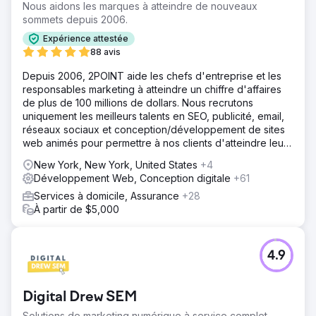
ciblés se sont perdus dans la mer des résultats de
Nous aidons les marques à atteindre de nouveaux
recherche et leur génération de leads numériques était
sommets depuis 2006.
bien inférieure au potentiel qu'ils connaissaient.
Expérience attestée
Solution
88 avis
Total Spine Health and Injury Center a mis en œuvre une
Depuis 2006, 2POINT aide les chefs d'entreprise et les
stratégie de référencement robuste, axée sur
responsables marketing à atteindre un chiffre d'affaires
l'intégration méticuleuse de 150 mots-clés ciblés, la
de plus de 100 millions de dollars. Nous recrutons
réorganisation du contenu du site Web pour en améliorer
uniquement les meilleurs talents en SEO, publicité, email,
la valeur et la pertinence, l'amélioration de la visibilité de
réseaux sociaux et conception/développement de sites
la recherche locale et l'établissement d'une autorité en
web animés pour permettre à nos clients d'atteindre leurs
ligne grâce à des backlinks stratégiques.
objectifs de revenus.
New York, New York, United States
+4
Résultat
Développement Web, Conception digitale
+61
Total Spine Health and Injury Center a connu une
augmentation fulgurante de son classement dans les
Services à domicile, Assurance
+28
moteurs de recherche, avec ses 150 mots-clés ciblés
À partir de $5,000
arrivant sur la première page. L'augmentation de la
visibilité a conduit à une augmentation monumentale de
400 % du nombre de prospects. Pas seulement en
4.9
nombre, mais aussi en qualité des leads – des patients
potentiels générés.
Digital Drew SEM
Vers la page de l'agence
Solutions de marketing numérique à service complet