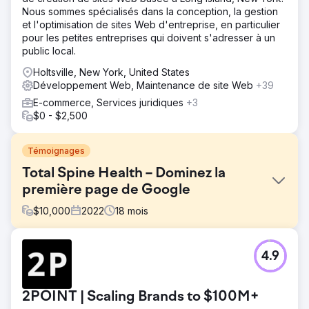
Nous sommes spécialisés dans la conception, la gestion
et l'optimisation de sites Web d'entreprise, en particulier
pour les petites entreprises qui doivent s'adresser à un
public local.
Holtsville, New York, United States
Développement Web, Maintenance de site Web
+39
E-commerce, Services juridiques
+3
$0 - $2,500
Témoignages
Total Spine Health – Dominez la
première page de Google
$
10,000
2022
18
mois
Défi
4.9
Même avec une liste complète de services et une équipe
de professionnels chevronnés, Total Spine Health and
Injury Center a été confronté à des défis en termes de
2POINT | Scaling Brands to $100M+
visibilité sur les moteurs de recherche. Leurs mots-clés