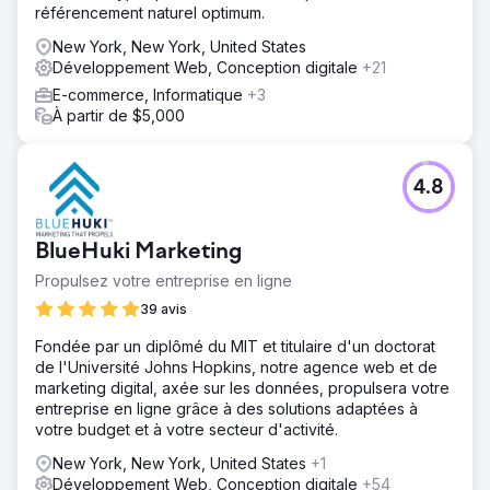
Solution
référencement naturel optimum.
Nous avons effectué une refonte complète du
référencement, ajouté l'optimisation générative des
New York, New York, United States
moteurs (GEO) pour la recherche IA, publié du contenu
Développement Web, Conception digitale
+21
d'intention d'achat de haute autorité et optimisé les Core
E-commerce, Informatique
+3
Web Vitals pour répondre aux critères de performance et
À partir de $5,000
d'expérience utilisateur, améliorant ainsi à la fois les
classements et les conversions.
Résultat
4.8
Le trafic organique a augmenté de 312 %, le classement
moyen des mots clés est passé de la 43e à la 7e position
et les leads entrants ont été multipliés par 2,7 par rapport
BlueHuki Marketing
à l'année précédente. L'optimisation du référencement et
Propulsez votre entreprise en ligne
du contenu du site a positionné la marque comme un
leader du secteur, générant une croissance durable à
39 avis
long terme.
Fondée par un diplômé du MIT et titulaire d'un doctorat
de l'Université Johns Hopkins, notre agence web et de
Vers la page de l'agence
marketing digital, axée sur les données, propulsera votre
entreprise en ligne grâce à des solutions adaptées à
votre budget et à votre secteur d'activité.
New York, New York, United States
+1
Développement Web, Conception digitale
+54