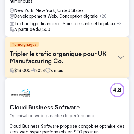
numériques.
New York, New York, United States
Développement Web, Conception digitale
+20
Technologie financière, Soins de santé et hôpitaux
+3
À partir de $2,500
Témoignages
Tripler le trafic organique pour UK
Manufacturing Co.
$
16,000
2024
8
mois
Défi
4.8
Le site du client était mal classé selon les termes du
secteur, présentait de faibles scores SEO techniques, des
temps de chargement lents et un contenu obsolète. Cela
Cloud Business Software
entraînait une faible visibilité dans les moteurs de
recherche, un faible engagement et une génération de
Optimisation web, garantie de performance
leads organiques minimale, malgré une présence
concurrentielle sur le marché.
Cloud Business Software propose conçoit et optimise des
sites web hyper performants en SEO pour un