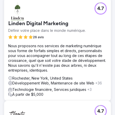
Défi
4.7
La boutique Shopify du client souffrait d'une croissance
stagnante des ventes, d'un faible taux de renouvellement
des achats et d'un faible rendement des publicités
Linden Digital Marketing
payantes, malgré un trafic constant. Son marketing
manquait de segmentation et la configuration CRM était
Définir votre place dans le monde numérique.
insuffisante pour suivre efficacement le parcours client.
26 avis
Solution
Nous proposons nos services de marketing numérique
Nous avons mis en œuvre une segmentation client basée
sous forme de forfaits simples et directs, personnalisés
sur l'IA pour cibler les acheteurs à forte intention,
pour vous accompagner tout au long de ces étapes de
reconstruit l'entonnoir de fidélisation des e-mails pour
croissance, quel que soit votre stade de développement.
améliorer la rétention, optimisé les publicités Google et
Nous savons qu'il n'existe pas deux arbres, ni deux
Meta pour un meilleur retour sur investissement et intégré
entreprises, identiques.
HubSpot CRM pour une visibilité complète du pipeline de
vente et un suivi des performances.
Rochester, New York, United States
Développement Web, Maintenance de site Web
+36
Résultat
En six mois, les ventes en ligne ont augmenté de 109 %,
Technologie financière, Services juridiques
+3
les achats répétés ont augmenté de 32 % et le retour sur
À partir de $5,000
investissement des publicités payantes est passé de 1,8 à
4,5 fois. Le client a obtenu des informations commerciales
en temps réel, ce qui lui a permis de prendre des
4.7
décisions plus rapides et d'optimiser ses dépenses