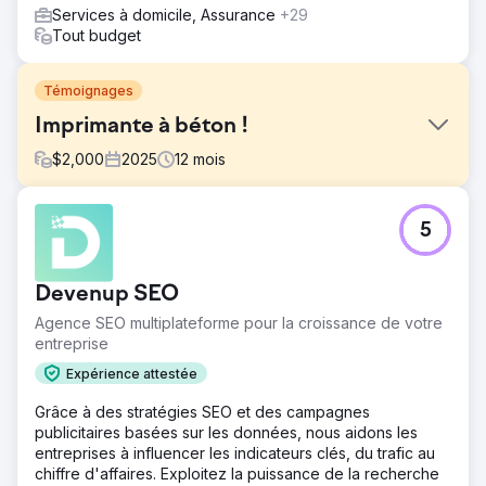
Services à domicile, Assurance
+29
Tout budget
Témoignages
Imprimante à béton !
$
2,000
2025
12
mois
Défi
5
Une entreprise de construction de béton de l'Indiana a
fait appel à Mettano pour optimiser son référencement
local. Bien qu'elle figurât parmi les 10 premières
Devenup SEO
entreprises, elle n'atteignait pas son plein potentiel.
Malgré de nombreux avis clients positifs, elle était
Agence SEO multiplateforme pour la croissance de votre
devancée par ses concurrents dans le pack local et les
entreprise
résultats de recherche organiques.
Expérience attestée
Solution
Grâce à des stratégies SEO et des campagnes
Nous avons entièrement refondu leur présence en ligne.
publicitaires basées sur les données, nous aidons les
Nous avons corrigé les anciennes fiches d'annuaire pour
entreprises à influencer les indicateurs clés, du trafic au
garantir la cohérence des informations NAP (Nom,
chiffre d'affaires. Exploitez la puissance de la recherche
Adresse, Téléphone), créé des backlinks dofollow de