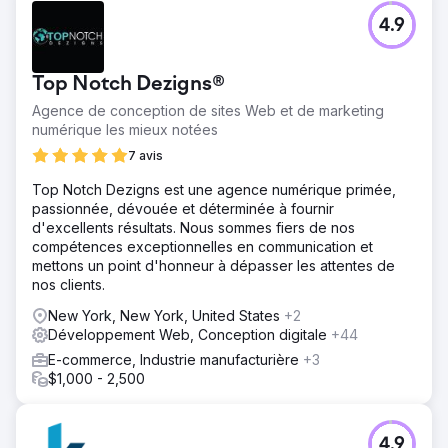
services sont déjà classés et leur apportent des
4.9
prospects. Ils gagnent déjà plus avec ces prospects que
le coût de notre service de référencement. Le client ne
pourrait pas être plus heureux et a réussi à développer
Top Notch Dezigns®
un flux de travail résidentiel chaque semaine.
Agence de conception de sites Web et de marketing
numérique les mieux notées
Vers la page de l'agence
7 avis
Top Notch Dezigns est une agence numérique primée,
passionnée, dévouée et déterminée à fournir
d'excellents résultats. Nous sommes fiers de nos
compétences exceptionnelles en communication et
mettons un point d'honneur à dépasser les attentes de
nos clients.
New York, New York, United States
+2
Développement Web, Conception digitale
+44
E-commerce, Industrie manufacturière
+3
$1,000 - 2,500
4.9