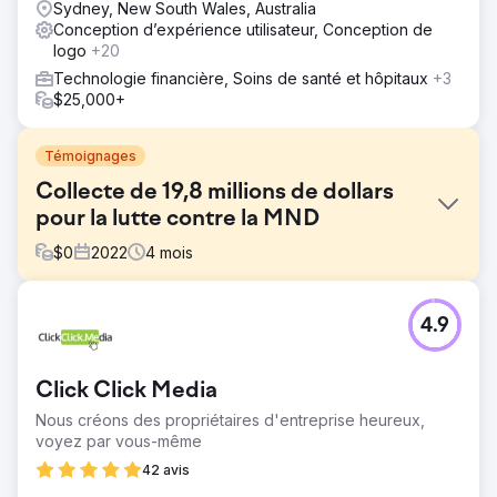
Sydney, New South Wales, Australia
Conception d’expérience utilisateur, Conception de
logo
+20
Technologie financière, Soins de santé et hôpitaux
+3
$25,000+
Témoignages
Collecte de 19,8 millions de dollars
pour la lutte contre la MND
$
0
2022
4
mois
Défi
4.9
- Réaliser une année record de dons pour leur campagne
2022 (dépasser les 14,6 millions de dollars collectés en
2021) - Augmenter les impressions et la visibilité sur les
Click Click Media
réseaux sociaux auprès de plus de 3 millions d'utilisateurs
contre 1,87 million en 2021 - Augmenter le trafic des
Nous créons des propriétaires d'entreprise heureux,
utilisateurs (site Web) de 50 % par rapport à la campagne
voyez par vous-même
2021 - Aider à stimuler les ventes en magasin à travers le
42 avis
pays