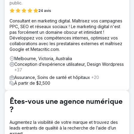
était limitée.
public.
Solution
24 avis
Nous avons développé une stratégie de contenu ciblée
Consultant en marketing digital. Maîtrisez vos campagnes
axée sur des mots-clés à forte intention d'achat dans les
PPC, SEO et réseaux sociaux ! Le marketing digital n'est
domaines de la conformité RH, de la paie et de
pas forcément un domaine obscur et intimidant !
l'intégration. Nous avons créé de nouvelles pages de
Développez vos compétences internes, optimisez vos
destination, des articles de blog détaillés et des études
collaborations avec les prestataires externes et maîtrisez
de cas pour accompagner chaque étape du parcours
Google et Metacritic.com.
client. Les liens internes et les métadonnées ont été
optimisés.
Melbourne, Victoria, Australia
Conception d’expérience utilisateur, Design Wordpress
Résultat
+37
Les conversions mensuelles ont triplé en cinq mois. Le
trafic organique a augmenté de 189 % et le blog s'est
Assurance, Soins de santé et hôpitaux
+20
classé parmi les 5 premiers sur plus de 25 mots clés
À partir de $2,500
ciblés. La marque a également constaté une augmentation
de 40 % des demandes de démonstration générées par
le contenu.
Êtes-vous une agence numérique
?
Vers la page de l'agence
Augmentez la visibilité de votre marque et trouvez des
leads entrants de qualité à la recherche de l’aide d’un
expert.