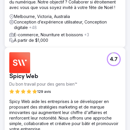
du numérique. Notre objectif ? Collaborer si étroitement
approche à multiples facettes intégrant des améliorations
avec vous que vous soyez invité à votre fête de Noël !
SEO, un marketing de contenu personnalisé, des
campagnes ciblées sur les réseaux sociaux et des
Melbourne, Victoria, Australia
stratégies PPC basées sur les données. En optimisant
Conception d’expérience utilisateur, Conception
chaque facette de l'empreinte numérique d'Adobe, nous
digitale
+48
avons cherché à créer un écosystème en ligne cohérent
E-commerce, Nourriture et boissons
+3
et dynamique qui non seulement attirerait davantage de
À partir de $1,000
trafic, mais convertirait également ce trafic en clients
fidèles et augmenterait le retour sur investissement
global.
4.7
Résultat
Le trafic organique est passé de 107 millions à 152 millions
(%) Le nombre de mots-clés classés de manière
Spicy Web
organique est passé de 13,7 millions à 29,7 millions (%)
Une augmentation substantielle de la valeur du trafic
Du bon travail pour des gens bien™
organique est passée de 68,9 millions à 97,1 millions de
129 avis
dollars (%) Les domaines référents sont passés de 1,8
million à 1,9 million (%)
Spicy Web aide les entreprises à se développer en
proposant des stratégies marketing et de marque
innovantes qui augmentent leur chiffre d'affaires et
Vers la page de l'agence
renforcent leur notoriété. Nous offrons une approche
simple, collaborative et créative pour bâtir et promouvoir
votre entreprise.