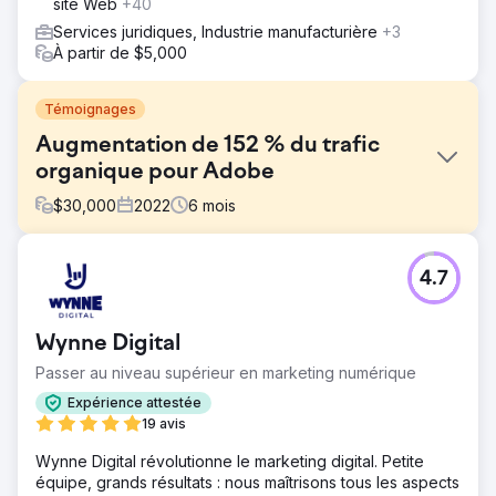
site Web
+40
Services juridiques, Industrie manufacturière
+3
À partir de $5,000
Témoignages
Augmentation de 152 % du trafic
organique pour Adobe
$
30,000
2022
6
mois
Défi
4.7
Adobe nous a contactés avec un besoin spécifique en
matière de marketing numérique, demandant le
développement d'une stratégie globale visant à
Wynne Digital
renforcer leur présence en ligne, à engager leur public
cible, à améliorer les performances des mots clés et à
Passer au niveau supérieur en marketing numérique
générer des conversions sur plusieurs plateformes
Expérience attestée
numériques.
19 avis
Solution
Wynne Digital révolutionne le marketing digital. Petite
Consciente des défis et des opportunités uniques
équipe, grands résultats : nous maîtrisons tous les aspects
inhérents à son secteur, notre équipe a adopté une