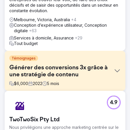
décisifs et de saisir des opportunités dans un secteur en
constante évolution.
Melbourne, Victoria, Australia
+4
Conception d’expérience utilisateur, Conception
digitale
+63
Services à domicile, Assurance
+29
Tout budget
Témoignages
Générer des conversions 3x grâce à
une stratégie de contenu
$
6,000
2022
5
mois
Défi
4.9
Une startup SaaS du secteur des technologies RH
disposait d'un site web moderne, mais n'attirait pas de
prospects. Son blog manquait de structure, n'était pas
TwoTwoSix Pty Ltd
bien référencé sur les termes pertinents et la visibilité
organique des fonctionnalités clés ou des cas d'utilisation
Nous privilégions une approche marketing centrée sur le