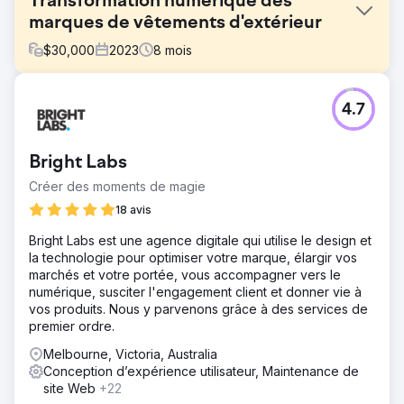
Transformation numérique des
marques de vêtements d'extérieur
$
30,000
2023
8
mois
Défi
4.7
La plateforme héritée de la marque a eu du mal à
répondre aux attentes changeantes des clients, ce qui a
entraîné des inefficacités dans la gestion des stocks et
Bright Labs
l'exécution des commandes. 1. Conversion d'application
stagnante Bonnes visites mais achats incomplets,
Créer des moments de magie
indiquant de faibles taux de conversion et des lacunes
18 avis
dans le parcours d'achat. 2. Croissance restreinte de
l'application N'a pas réussi à attirer et à fidéliser les
Bright Labs est une agence digitale qui utilise le design et
utilisateurs, limitant sa portée et son engagement. 3.
la technologie pour optimiser votre marque, élargir vos
Croissance des sessions d'application Fréquence et
marchés et votre portée, vous accompagner vers le
durée futiles des sessions utilisateur reflétant un faible
numérique, susciter l'engagement client et donner vie à
intérêt des utilisateurs.
vos produits. Nous y parvenons grâce à des services de
premier ordre.
Solution
Optimisation de l'interface utilisateur et de l'expérience
Melbourne, Victoria, Australia
utilisateur (UI/UX) : conception et navigation simplifiées
Conception d’expérience utilisateur, Maintenance de
pour stimuler l'engagement et fluidifier le parcours
site Web
+22
utilisateur. Suivi optimisé des applications pour Meta et