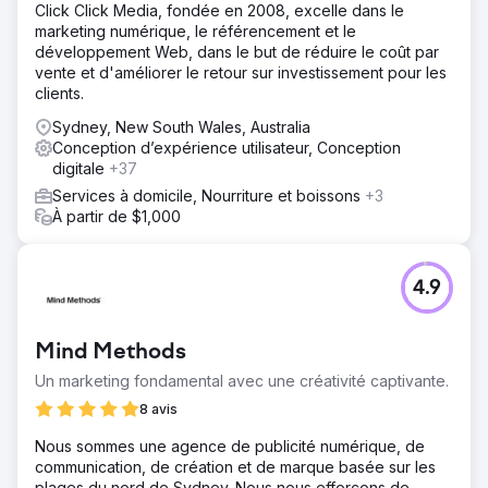
Click Click Media, fondée en 2008, excelle dans le
Solution
marketing numérique, le référencement et le
- Développer une compréhension approfondie de la
développement Web, dans le but de réduire le coût par
personnalité du client pour améliorer l'engagement des
vente et d'améliorer le retour sur investissement pour les
utilisateurs et la marque - Augmenter la notoriété de la
clients.
recherche organique dans les segments clés - Améliorer
l'engagement des utilisateurs et l'expérience de la page
Sydney, New South Wales, Australia
de destination sur le site Web (support UX) - Identifier un
Conception d’expérience utilisateur, Conception
public nouveau/plus large en dehors du public des
digitale
+37
supporters de l'AFL
Services à domicile, Nourriture et boissons
+3
Résultat
À partir de $1,000
- Dépassement de l'objectif total de fonds collectés avec
un record de 19,86 millions de dollars ! (contre 14,6
millions de dollars en 2021) - Augmentation des sessions
4.9
de pages de dons de 128 % (d'une année sur l'autre) -
Réalisation de 4,57 millions d'impressions sur les réseaux
sociaux d'avril à juin 2022 (+ 145 % d'une année sur
Mind Methods
l'autre) - Diminution de 73 % du coût par achat/don
Un marketing fondamental avec une créativité captivante.
8 avis
Vers la page de l'agence
Nous sommes une agence de publicité numérique, de
communication, de création et de marque basée sur les
plages du nord de Sydney. Nous nous efforçons de