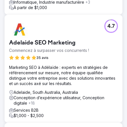
Informatique, Industrie manufacturière
+3
Google : mise en place d'un suivi robuste pour améliorer
À partir de $1,000
l'attribution, les performances des campagnes et les
analyses comportementales des utilisateurs. Offre
spécifique aux utilisateurs : lancement d'offres exclusives
intégrées à l'application pour encourager les
4.7
téléchargements et booster les conversions. Campagne
payante spécifique à l'application : campagnes
publicitaires ciblées axées uniquement sur les installations
Adelaide SEO Marketing
et les actions intégrées à l'application.
Commencez à surpasser vos concurrents !
Résultat
35 avis
15 % d'amélioration des conversions d'applications
mobiles en six mois. 36 % d'amélioration des sessions
Marketing SEO à Adélaïde : experts en stratégies de
d'applications mobiles en six mois. 15 % d'amélioration
référencement sur mesure, notre équipe qualifiée
des revenus des applications mobiles en six mois. 40 %
distingue votre entreprise avec des solutions innovantes
d'amélioration du taux de conversion en six mois.
et un succès axé sur les résultats.
Adelaide, South Australia, Australia
Vers la page de l'agence
Conception d’expérience utilisateur, Conception
digitale
+18
Services B2B
$1,000 - $2,500