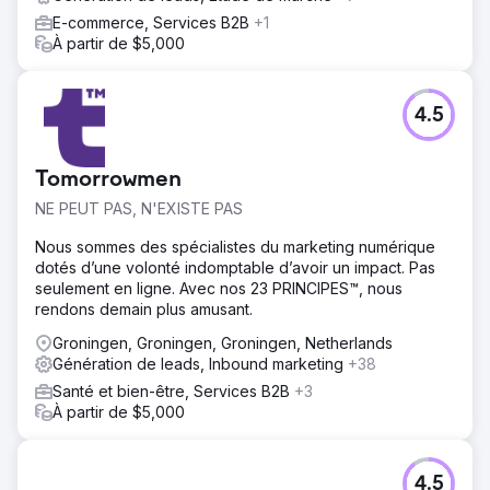
avons généré 42 prospects qui ont reçu du contenu.
E-commerce, Services B2B
+1
LinkedIn Outreach a également créé plus de 300
À partir de $5,000
nouveaux contacts.
Vers la page de l'agence
4.5
Tomorrowmen
NE PEUT PAS, N'EXISTE PAS
Nous sommes des spécialistes du marketing numérique
dotés d’une volonté indomptable d’avoir un impact. Pas
seulement en ligne. Avec nos 23 PRINCIPES™, nous
rendons demain plus amusant.
Groningen, Groningen, Groningen, Netherlands
Génération de leads, Inbound marketing
+38
Santé et bien-être, Services B2B
+3
À partir de $5,000
4.5