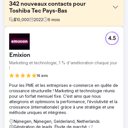
342 nouveaux contacts pour
Toshiba Tec Pays-Bas
$
10,000
2022
6
mois
Défi
4.5
Toshiba Tec Pays-Bas, connu pour son matériel innovant,
souhaitait réaliser un changement d'image. Ils nous ont
demandé de les aider à diffuser des contenus liés à la
Emixion
transformation numérique auprès des PDG/directeurs de
PME.
Marketing et technologie, 1 % d'amélioration chaque jour
!
Solution
Nous avons créé une campagne de contenu avec des
16 avis
livres blancs, des blogs et un test interactif. Celui-ci a été
Pour les PME et les entreprises e-commerce en quête de
distribué via LinkedIn Ads, Google Ads et LinkedIn
croissance structurelle ! Marketing et technologie réunis
Outreach. Nous avons également conçu une page de
pour un forfait mensuel fixe. C’est ainsi que nous
destination avec un contenu sécurisé et utilisé divers
atteignons et optimisons la performance, l’évolutivité et la
outils d'automatisation du marketing.
croissance (internationale) grâce à une stratégie et une
Résultat
méthode uniques et intégrées.
La campagne a généré plus de 95 000 vues parmi le
Nijmegen, Nijmegen, Gelderland, Netherlands
groupe cible des responsables informatiques et des
Génération de leads, Étude de marché
+7
PDG/directeurs. Le site Web a reçu 3 100 visiteurs et nous