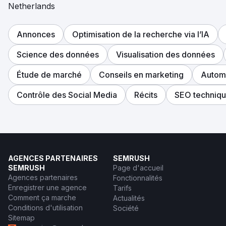
Netherlands
Annonces
Optimisation de la recherche via l’IA
Science des données
Visualisation des données
Étude de marché
Conseils en marketing
Automa
Contrôle des Social Media
Récits
SEO techniq
AGENCES PARTENAIRES
SEMRUSH
SEMRUSH
Page d'accueil
Agences partenaires
Fonctionnalités
Enregistrer une agence
Tarifs
Comment ça marche
Actualités
Conditions d'utilisation
Société
Sitemap