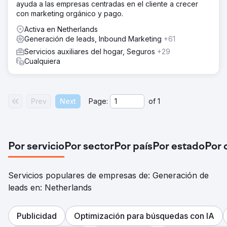
ayuda a las empresas centradas en el cliente a crecer
con marketing orgánico y pago.
Activa en Netherlands
Generación de leads, Inbound Marketing
+61
Servicios auxiliares del hogar, Seguros
+29
Cualquiera
Prev
Next
Page:
of
1
Por servicio
Por sector
Por país
Por estado
Por 
Servicios populares de empresas de: Generación de
leads en: Netherlands
Publicidad
Optimización para búsquedas con IA