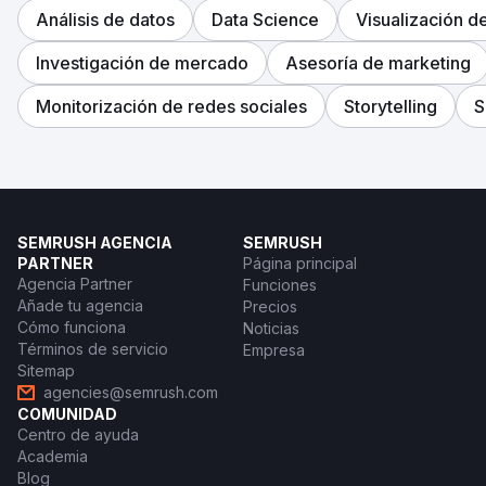
Análisis de datos
Data Science
Visualización d
Investigación de mercado
Asesoría de marketing
Monitorización de redes sociales
Storytelling
S
SEMRUSH AGENCIA
SEMRUSH
PARTNER
Página principal
Agencia Partner
Funciones
Añade tu agencia
Precios
Cómo funciona
Noticias
Términos de servicio
Empresa
Sitemap
agencies@semrush.com
COMUNIDAD
Centro de ayuda
Academia
Blog