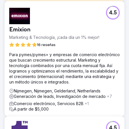
El reto
4.5
Toshiba Tec Holanda, conocida por su hardware
innovador, quería realizar un cambio de imagen.
Acudieron a nosotros con la solicitud de ayudarlos a
Emixion
distribuir contenido relacionado con la transformación
digital entre los directores ejecutivos y directores de
Marketing & Tecnología, ¡cada día un 1% mejor!
empresas PYME.
16 reseñas
La solución
Para pymes/pymes+ y empresas de comercio electrónico
Creamos una campaña de contenido con whitepapers,
que buscan crecimiento estructural. Marketing y
blogs y una prueba interactiva. Esto se distribuyó a través
tecnología combinados por una cuota mensual fija. Así
de LinkedIn Ads, Google Ads y LinkedIn Outreach.
logramos y optimizamos el rendimiento, la escalabilidad y
También diseñamos una página de destino con contenido
el crecimiento (internacional) mediante una estrategia y
privado y utilizamos varias herramientas de
un método únicos e integrados.
automatización de marketing.
Nijmegen, Nijmegen, Gelderland, Netherlands
El resultado
Generación de leads, Investigación de mercado
+7
La campaña ha generado más de 95.000 visitas entre el
grupo objetivo de gerentes de TI y directores
Comercio electrónico, Servicios B2B
+1
ejecutivos/directores. El sitio web recibió 3100 visitantes y
A partir de $5,000
generamos 42 clientes potenciales que recibieron
contenido. LinkedIn Outreach también ha creado más de
300 nuevos contactos.
4.5