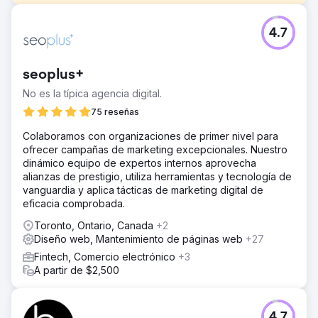
El reto
4.7
El objetivo de este proyecto fue crear un sitio web que
genere más ingresos para Twisted Nail, una empresa de
transporte de construcción y suministro mayorista de
seoplus+
agregados.
No es la típica agencia digital.
La solución
Nuestra solución fue involucrarnos activamente en la fase
75 reseñas
de investigación/estrategia y crear algo totalmente
Colaboramos con organizaciones de primer nivel para
personalizado, único y con un propósito: brindar
ofrecer campañas de marketing excepcionales. Nuestro
servicios de diseño, desarrollo y SEO de vanguardia.
dinámico equipo de expertos internos aprovecha
El resultado
alianzas de prestigio, utiliza herramientas y tecnología de
El equipo de Azuro fue talentoso, comunicativo y brindó
vanguardia y aplica tácticas de marketing digital de
asesoramiento experto. A nuestro equipo le encanta el
eficacia comprobada.
diseño de nuestro nuevo sitio web. Y lo más importante,
Toronto, Ontario, Canada
+2
desde que nos asociamos con Azuro, hemos visto un
Diseño web, Mantenimiento de páginas web
+27
gran aumento en el tráfico gracias a un mejor
posicionamiento en los motores de búsqueda y hemos
Fintech, Comercio electrónico
+3
recibido clientes potenciales de mayor calidad. - Hunter
A partir de $2,500
Kosar, presidente de Twisted Nail
Ir a la página de la agencia
4.7