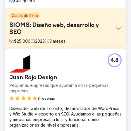
Cualquiera
Casos de éxito
SIOMS: Diseño web, desarrollo y
SEO
$
25,000
2023
3
meses
El reto
4.8
El objetivo de este proyecto fue crear un sitio web que
genere más ingresos para Staten Island Oral &
Maxillofacial Surgery.
Juan Rojo Design
La solución
Pequeñas empresas que ayudan a otras pequeñas
Nuestra solución fue involucrarnos activamente en la fase
empresas
de investigación/estrategia y crear algo totalmente
personalizado, único y con un propósito: brindar
8 reseñas
servicios de diseño, desarrollo y SEO de vanguardia.
Diseñador web de Toronto, desarrollador de WordPress
El resultado
y Wix Studio y experto en SEO. Ayudamos a las pequeñas
Nuestro tráfico ha aumentado significativamente gracias a
y medianas empresas a lucir y funcionar como
un mejor posicionamiento SEO. Además, estamos
organizaciones de nivel empresarial.
convirtiendo un mayor porcentaje del tráfico del sitio web