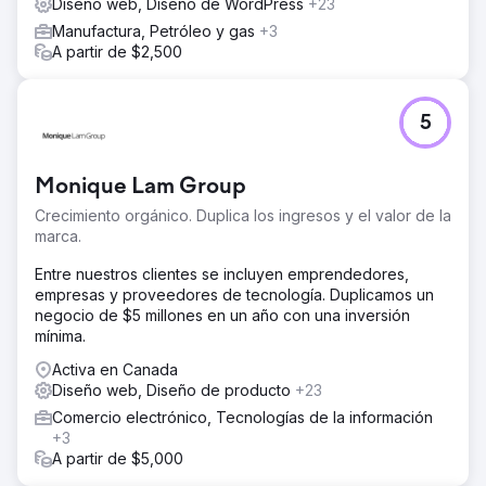
Diseño web, Diseño de WordPress
+23
electrónicos en plena noche. Aprendí la lección y
contraté a Bruno. Me encantó mi sitio web en aquel
Manufactura, Petróleo y gas
+3
momento y, 4 años después, sigo enamorado de él y no
A partir de $2,500
lo cambiaría por nada.
Ir a la página de la agencia
5
Monique Lam Group
Crecimiento orgánico. Duplica los ingresos y el valor de la
marca.
Entre nuestros clientes se incluyen emprendedores,
empresas y proveedores de tecnología. Duplicamos un
negocio de $5 millones en un año con una inversión
mínima.
Activa en Canada
Diseño web, Diseño de producto
+23
Comercio electrónico, Tecnologías de la información
+3
A partir de $5,000