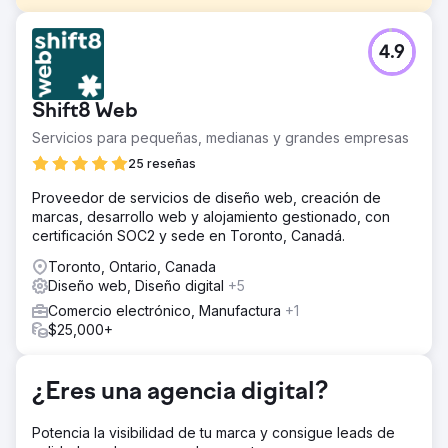
El reto
4.9
El objetivo de este proyecto fue crear un sitio web que
genere más ingresos para Park Shield, un proveedor de
seguros para propietarios de comunidades de casas
Shift8 Web
prefabricadas.
Servicios para pequeñas, medianas y grandes empresas
La solución
Nuestra solución fue involucrarnos activamente en la fase
25 reseñas
de investigación/estrategia y crear algo totalmente
Proveedor de servicios de diseño web, creación de
personalizado, único y con un propósito: brindar
marcas, desarrollo web y alojamiento gestionado, con
servicios de diseño, desarrollo y SEO de vanguardia.
certificación SOC2 y sede en Toronto, Canadá.
El resultado
Toronto, Ontario, Canada
La tasa de conversión de nuestro sitio web y el tráfico de
Diseño web, Diseño digital
+5
los motores de búsqueda han aumentado con Azuro.
Estamos recibiendo más envíos de formularios de
Comercio electrónico, Manufactura
+1
contacto y más clientes desde nuestro sitio. Está bien
$25,000+
diseñado y perfectamente estructurado. Realmente da la
impresión correcta. - Matt Hansen, Director de Análisis de
Park Shield
¿Eres una agencia digital?
Potencia la visibilidad de tu marca y consigue leads de
Ir a la página de la agencia