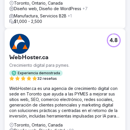
Toronto, Ontario, Canada
gracias a una mejor interacción del usuario y a un mayor
Diseño web, Diseño de WordPress
+7
número de consultas de pacientes. — Quentin Servais-
Laval, Director de Marketing de SIOMS
Manufactura, Servicios B2B
+1
$1,000 - 2,500
Ir a la página de la agencia
4.8
WebHoster.ca
Crecimiento digital para pymes.
Experiencia demostrada
32 reseñas
WebHoster.ca es una agencia de crecimiento digital con
sede en Toronto que ayuda a las PYMES a mejorar sus
sitios web, SEO, comercio electrónico, redes sociales,
generación de clientes potenciales y marketing digital
con soluciones prácticas y centradas en el retorno de la
inversión, incluidas herramientas impulsadas por IA para
un crecimiento preparado para el futuro.
Toronto, Ontario, Canada