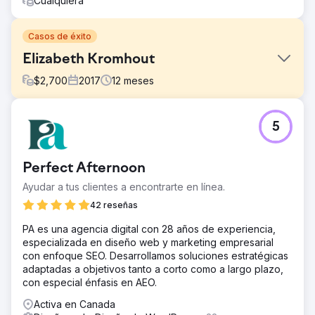
Cualquiera
Casos de éxito
Elizabeth Kromhout
$
2,700
2017
12
meses
El reto
5
Su sitio web al comienzo de nuestro proyecto no estaba
a la altura.
La solución
Perfect Afternoon
Mira su historia de éxito pasando de 0 a 6 cifras de
Ayudar a tus clientes a encontrarte en línea.
ingresos en los primeros doce meses.
https://youtu.be/k5GKvKwVwwE?si=w1YglFm2bW-xVHnP
42 reseñas
El resultado
PA es una agencia digital con 28 años de experiencia,
Contraté a Bruno hace unos años para que me creara mi
especializada en diseño web y marketing empresarial
sitio web cuando abrí mi consulta privada de psicoterapia.
con enfoque SEO. Desarrollamos soluciones estratégicas
En aquel entonces, tenía pocos clientes y, al principio,
adaptadas a objetivos tanto a corto como a largo plazo,
intenté contratar a alguien para que me supervisara y
con especial énfasis en AEO.
ahorrar dinero. Fue un desastre: el chico no entendía mis
Activa en Canada
peticiones específicas y solo podía responder correos