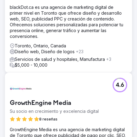
La solución
blackDot.ca es una agencia de marketing digital de
Rediseñamos su sitio web para reflejar la credibilidad y el
primer nivel en Toronto que ofrece diseño y desarrollo
profesionalismo de su bufete, optimizándolo tanto para la
web, SEO, publicidad PPC y creación de contenido.
experiencia del usuario como para los motores de
Ofrecemos soluciones personalizadas para potenciar tu
búsqueda. Mediante estrategias SEO específicas,
presencia online, generar tráfico y aumentar las
mejoramos significativamente su visibilidad online y su
conversiones.
posicionamiento en buscadores. Como resultado,
empezó a atraer más clientes potenciales cualificados y
Toronto, Ontario, Canada
observó un aumento notable en las solicitudes de
Diseño web, Diseño de logos
+23
consulta.
Servicios de salud y hospitales, Manufactura
+3
El resultado
$5,000 - 10,000
Clasificado en la primera página de Google para palabras
clave principales como "abogado de defensa penal de
Los Ángeles" y "abogado de DUI cerca de mí" dentro de
4.6
90 días.
Ir a la página de la agencia
GrowthEngine Media
Su socio en crecimiento y excelencia digital
8 reseñas
GrowthEngine Media es una agencia de marketing digital
de Toronto que ofrece publicidad de pago por clic, SEO,