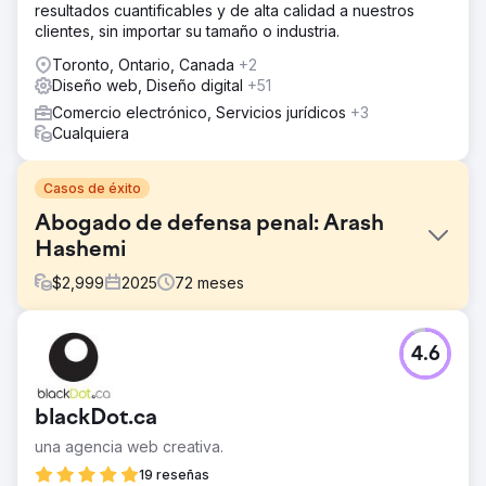
resultados cuantificables y de alta calidad a nuestros
clientes, sin importar su tamaño o industria.
Toronto, Ontario, Canada
+2
Diseño web, Diseño digital
+51
Comercio electrónico, Servicios jurídicos
+3
Cualquiera
Casos de éxito
Abogado de defensa penal: Arash
Hashemi
$
2,999
2025
72
meses
El reto
4.6
El cliente, un abogado defensor, tenía un sitio web
obsoleto y poco visible en los motores de búsqueda. A
los clientes potenciales les costaba encontrar sus
blackDot.ca
servicios en línea, y el sitio web carecía del diseño y la
estructura profesionales necesarios para generar
una agencia web creativa.
confianza y generar consultas.
19 reseñas