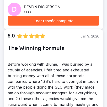
team is responsive, easy to work with, and
DEVON DICKERSON
genuinely cares about helping us grow. If you’re a
CEO
local business looking for an agency that actually
Leer reseña completa
delivers results and communicates well, I’d
definitely recommend them.
5.0
Jan 9, 2026
The Winning Formula
Before working with Blume, I was burned by a
couple of agencies. I felt tired and exhausted
burning money with all of these corporate
companies where 1.) it’s hard to even get in touch
with the people doing the SEO work (they made
me go through account mangers for everything),
and 2.) these other agencies would give me the
runaround when it came to monthly meetings and