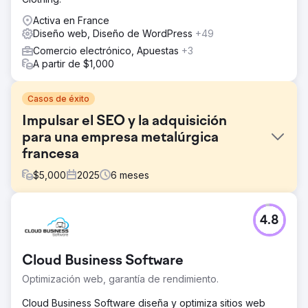
Activa en France
Diseño web, Diseño de WordPress
+49
Comercio electrónico, Apuestas
+3
A partir de $1,000
Casos de éxito
Impulsar el SEO y la adquisición
para una empresa metalúrgica
francesa
$
5,000
2025
6
meses
El reto
4.8
Brun & Doutté, una reconocida empresa de metalistería y
artesanía del hierro, se enfrentaba a una visibilidad online
limitada y a un sitio web estancado que generaba solo
Cloud Business Software
3000 visitas mensuales. Necesitaban una estrategia digital
más clara para aumentar los clientes potenciales
Optimización web, garantía de rendimiento.
cualificados y consolidar su posición en un mercado
regional competitivo.
Cloud Business Software diseña y optimiza sitios web