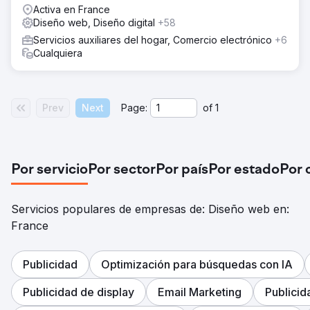
Activa en France
Diseño web, Diseño digital
+58
Servicios auxiliares del hogar, Comercio electrónico
+6
Cualquiera
Prev
Next
Page:
of
1
Por servicio
Por sector
Por país
Por estado
Por 
Servicios populares de empresas de: Diseño web en:
France
Publicidad
Optimización para búsquedas con IA
Publicidad de display
Email Marketing
Publici