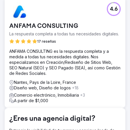
El reto
4.6
Soluciones: PPC, SEO y creación de sitios web. Para
ayudar a The Well Balanced Centre a conseguir más
pacientes, desarrollamos una estrategia de marketing
ANFAMA CONSULTING
dirigida y un sitio web atractivo y fácil de usar que se
adaptaba a la demografía del cliente.
La respuesta completa a todas tus necesidades digitales.
La solución
17 reseñas
NUESTRA ESTRATEGIA Empezamos por entender el
ANFAMA CONSULTING es la respuesta completa y a
modelo de negocio y las USP (propuestas únicas de
medida a todas tus necesidades digitales. Nos
venta) de la empresa. Al crear una campaña en las redes
especializamos en Creación/Rediseño de Sitios Web,
sociales pudimos ayudar a comunicar la historia detrás de
SEO Natural (SEO) y SEO Pagado (SEA), así como Gestión
The Well Balanced Centre. Desarrollamos artículos
de Redes Sociales.
atractivos utilizando palabras clave investigadas para
aumentar el tráfico. A continuación, diseñamos una
Nantes, Pays de la Loire, France
campaña dirigida que cubre soluciones de fisioterapia
Diseño web, Diseño de logos
+18
para personas mayores. Creamos un sitio web dinámico y
Comercio electrónico, Inmobiliaria
+3
atractivo para que a los clientes de los clientes les resulte
A partir de $1,000
más fácil reservar sus servicios.
El resultado
510 palabras clave Hemos generado más de 510 palabras
¿Eres una agencia digital?
clave que se posicionan en el ranking de tráfico orgánico
en el área local. 88 clientes potenciales generados Se