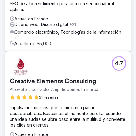
SEO de alto rendimiento para una referencia natural
La solución
óptima.
Agence F implementó una aceleración digital completa:
mejoras técnicas de SEO, optimización estratégica de
Activa en France
contenido, landing pages de alta conversión, arquitectura
Diseño web, Diseño digital
+21
web optimizada y campañas de Google Ads y Meta Ads
Comercio electrónico, Tecnologías de la información
dirigidas. Las evaluaciones mensuales de rendimiento
+3
garantizaron un refinamiento y crecimiento continuos.
A partir de $5,000
El resultado
El tráfico orgánico y de pago aumentó de 3000 a 12 000
visitas mensuales, un aumento de cuatro veces en menos
4.7
de seis meses. El volumen y la calidad de los leads
mejoraron significativamente, y la marca ahora se
posiciona entre los primeros puestos para las palabras
Creative Elements Consulting
clave principales de su sector. Ahora cuenta con un motor
Atrévete a ser visto. Amplifiquemos tu marca.
de adquisición sólido y escalable.
51 reseñas
Ir a la página de la agencia
Impulsamos marcas que se niegan a pasar
desapercibidas. Buscamos el momento eureka: cuando
una idea audaz se abre paso entre la multitud y convierte
los clics en clientes.
Activa en France