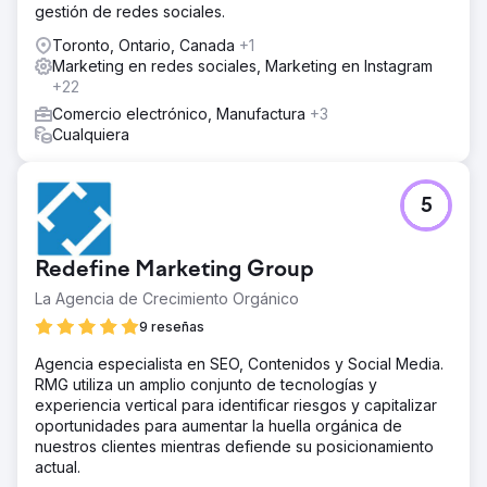
gestión de redes sociales.
falsas cada vez más presentes en los feeds y las páginas
sociales.
Toronto, Ontario, Canada
+1
Marketing en redes sociales, Marketing en Instagram
El resultado
+22
Desde que lanzamos el sitio en mayo de 2021, hemos
llegado a 7415 usuarios, con una duración promedio de
Comercio electrónico, Manufactura
+3
interacción de 50 segundos. Entre las páginas que
Cualquiera
obtuvieron mejores resultados: un artículo sobre las
posibles complicaciones de la vacuna Covid-19 tras una
operación de cirugía estética, el artículo sobre los costes
5
de la cirugía estética, un artículo en profundidad sobre el
ejercicio físico y la belleza del escote y un informe en
senos de belleza y bronceado.
Redefine Marketing Group
La Agencia de Crecimiento Orgánico
Ir a la página de la agencia
9 reseñas
Agencia especialista en SEO, Contenidos y Social Media.
RMG utiliza un amplio conjunto de tecnologías y
experiencia vertical para identificar riesgos y capitalizar
oportunidades para aumentar la huella orgánica de
nuestros clientes mientras defiende su posicionamiento
actual.