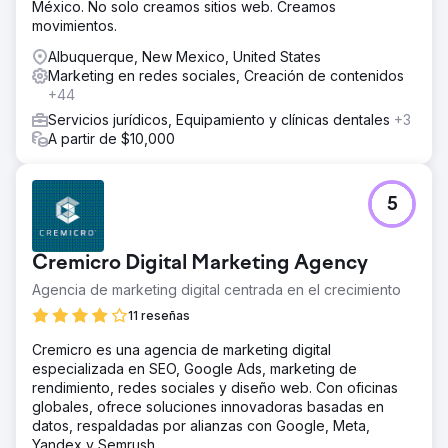
México. No solo creamos sitios web. Creamos
directrices del manual se implementaron en la
movimientos.
comunicación en los canales sociales, en la creación del
sitio y optimización SEO y en el diseño del stand con el
Albuquerque, New Mexico, United States
que Alunova participó en la feria Klimahouse de Bolzano.
Marketing en redes sociales, Creación de contenidos
+44
El resultado
“El resultado final nos brinda hoy una marca que refleja
Servicios jurídicos, Equipamiento y clínicas dentales
+3
nuestros valores consolidados en el tiempo, el potencial
A partir de $10,000
aún por expresar y nuestros objetivos de futuro”. Michele
Gobbi, director general de Alunova Srl
5
Ir a la página de la agencia
Cremicro Digital Marketing Agency
Agencia de marketing digital centrada en el crecimiento
11 reseñas
Cremicro es una agencia de marketing digital
especializada en SEO, Google Ads, marketing de
rendimiento, redes sociales y diseño web. Con oficinas
globales, ofrece soluciones innovadoras basadas en
datos, respaldadas por alianzas con Google, Meta,
Yandex y Semrush.