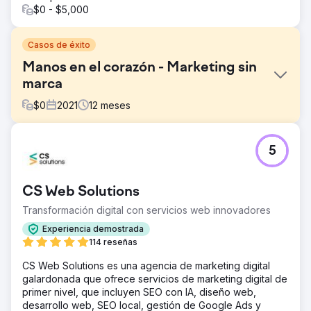
$0 - $5,000
Casos de éxito
Manos en el corazón - Marketing sin
marca
$
0
2021
12
meses
El reto
5
Mani sul cuore es el proyecto sin marca de Polytech Italia,
un portal de comunicación cuyo objetivo es difundir
información científica verificada sobre la salud y el
CS Web Solutions
bienestar del cuerpo femenino.
Transformación digital con servicios web innovadores
La solución
Polytech Italia recurrió desde el principio a Square
Experiencia demostrada
Marketing, con el objetivo de poner en marcha un
114 reseñas
proyecto cuya comunicación, tanto a través del portal
CS Web Solutions es una agencia de marketing digital
web como en los canales sociales (Facebook, Instagram,
galardonada que ofrece servicios de marketing digital de
Youtube y Linkedin), fuera coherente con la misión de la
primer nivel, que incluyen SEO con IA, diseño web,
iniciativa: información correcta. para las mujeres sobre la
desarrollo web, SEO local, gestión de Google Ads y
salud y la belleza de sus senos, frente a las noticias