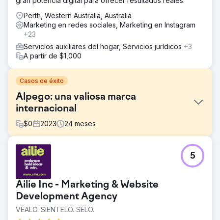
gran potencia digital para ofrecer resultados reales.
Perth, Western Australia, Australia
Marketing en redes sociales, Marketing en Instagram
+23
Servicios auxiliares del hogar, Servicios jurídicos
+3
A partir de $1,000
Casos de éxito
Alpego: una valiosa marca
internacional
$
0
2023
24
meses
El reto
5
Alpego SPA es una empresa con sede en la provincia de
Vicenza que diseña y produce maquinaria para la
producción agrícola. El objetivo que nos marcan es “una
Ailie Inc - Marketing & Website
nueva percepción de la marca y una mayor presencia
online”. El desafío del proyecto es incrementar el valor
Development Agency
percibido de la marca en el entorno digital fortaleciendo
VÉALO. SIENTELO. SÉLO.
la presencia online, a través de una estrategia integrada