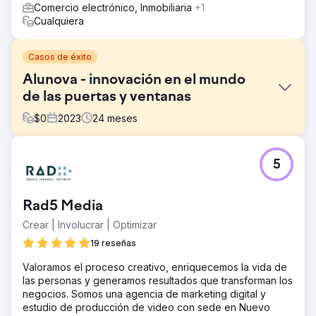
Comercio electrónico, Inmobiliaria
+1
Cualquiera
Casos de éxito
Alunova - innovación en el mundo
de las puertas y ventanas
$
0
2023
24
meses
El reto
5
Alunova es una sólida empresa de la provincia de Verona
que opera en el sector de puertas y ventanas. Después
de 15 años de actividad, la empresa decidió emprender
Rad5 Media
un viaje con Square Marketing para redefinir su identidad
visual y relanzar la marca en todas sus formas.
Crear | Involucrar | Optimizar
La solución
19 reseñas
A partir del estudio y creación del nuevo logo y manual
Valoramos el proceso creativo, enriquecemos la vida de
de marca, llevamos los elementos del pasado a una
las personas y generamos resultados que transforman los
dimensión contemporánea. El resultado elegido,
negocios. Somos una agencia de marketing digital y
“Enmarcar el espacio abierto”, está vinculado a los
estudio de producción de video con sede en Nuevo
conceptos de innovación y marca internacional. Las