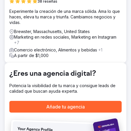
38 reseñas
de marketing digital.
La solución
Experimente la creación de una marca sólida. Ama lo que
La solución implementada consiste en una estrategia de
haces, eleva tu marca y triunfa. Cambiamos negocios y
inbound marketing que permite atraer desconocidos,
vidas.
acompañarlos en un viaje de descubrimiento de la marca,
Brewster, Massachusetts, United States
hasta convertirlos en embajadores. Se trata de un
Marketing en redes sociales, Marketing en Instagram
proyecto de amplio alcance, que ha contado con una
+7
intensa actividad de análisis, con la implicación de
diferentes áreas de la compañía, desde el marketing,
Comercio electrónico, Alimentos y bebidas
+1
pasando por el comercial, pasando por el área de
A partir de $1,000
formación, y que está diseñado para desarrollarse a lo
largo de tres años.
¿Eres una agencia digital?
El resultado
+103% de tráfico orgánico en el sitio web en los primeros
Potencia la visibilidad de tu marca y consigue leads de
seis meses desde su lanzamiento.
calidad que buscan ayuda experta.
Ir a la página de la agencia
Añade tu agencia