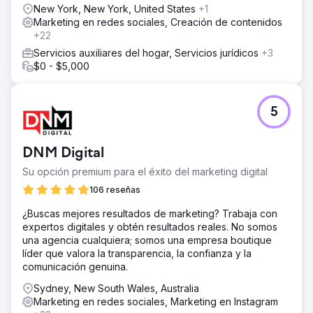
New York, New York, United States
+1
modelos específicos de Toyota (p. ej., Land Cruiser,
Marketing en redes sociales, Creación de contenidos
Hilux) para captar tráfico de nicho. Campañas de
+22
retargeting: Implementamos una campaña de
automatización para recuperar a los visitantes que
Servicios auxiliares del hogar, Servicios jurídicos
+3
buscan información sobre mejoras complejas.
$0 - $5,000
El resultado
Logramos transformar su autoridad offline en dominio
5
online, duplicando su presencia orgánica. Incremento de
más del 100% en tráfico orgánico (volumen de tráfico
duplicado). Más de 350 palabras clave posicionadas
DNM Digital
entre los 3 primeros puestos. Visibilidad máxima para
términos de alto valor relacionados con el rendimiento de
Su opción premium para el éxito del marketing digital
Toyota.
106 reseñas
¿Buscas mejores resultados de marketing? Trabaja con
Ir a la página de la agencia
expertos digitales y obtén resultados reales. No somos
una agencia cualquiera; somos una empresa boutique
líder que valora la transparencia, la confianza y la
comunicación genuina.
Sydney, New South Wales, Australia
Marketing en redes sociales, Marketing en Instagram