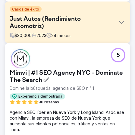
Casos de éxito
Just Autos (Rendimiento
Automotriz)
$
30,000
2023
24
meses
El reto
5
A pesar de su reputación nacional en mejoras de alta
gama para vehículos Toyota 4x4, Just Autos era
prácticamente invisible para términos de búsqueda
Mimvi | #1 SEO Agency NYC - Dominate
técnicos y de alta intención. Se estaban perdiendo un
segmento clave de entusiastas cualificados que recurrían
The Search ✅
a Google para encontrar piezas de alto rendimiento,
Domine la búsqueda: agencia de SEO n.° 1
perdiendo cuota de mercado frente a competidores con
menor autoridad técnica pero mejor posicionamiento SEO.
Experiencia demostrada
90 reseñas
La solución
Implementamos una estrategia integral de SEO técnico y
Agencia SEO líder en Nueva York y Long Island. Asóciese
expansión de contenido. Esto incluyó: Auditoría técnica:
con Mimvi, la empresa de SEO de Nueva York que
Optimizamos los metadatos y la arquitectura del sitio web
aumenta sus clientes potenciales, tráfico y ventas en
para alinearlos con la intención de búsqueda. Centros de
línea.
contenido especializado: Creamos páginas dedicadas a