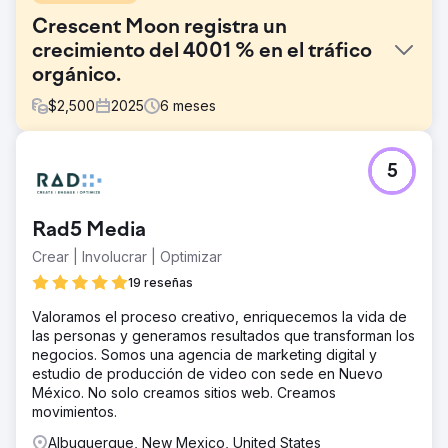
Crescent Moon registra un
crecimiento del 4001 % en el tráfico
orgánico.
$
2,500
2025
6
meses
El reto
5
Crescent Moon Recovery necesitaba aumentar su
visibilidad online y generar más admisiones cualificadas
en un mercado de tratamiento de adicciones altamente
Rad5 Media
competitivo. El objetivo era mejorar su posicionamiento
en Google, dominar las búsquedas locales y crear una
Crear | Involucrar | Optimizar
fuente sostenible de clientes potenciales orgánicos sin
19 reseñas
depender exclusivamente de la publicidad de pago.
Valoramos el proceso creativo, enriquecemos la vida de
La solución
las personas y generamos resultados que transforman los
Royal Reef Media desarrolló una estrategia integral de
negocios. Somos una agencia de marketing digital y
SEO local centrada en la optimización del perfil de
estudio de producción de video con sede en Nuevo
Google My Business, el SEO on-page, la optimización
México. No solo creamos sitios web. Creamos
técnica, la investigación de palabras clave, la gestión de
movimientos.
citas, los datos estructurados, la estrategia de reseñas y
la optimización de contenido. Al fortalecer tanto la
Albuquerque, New Mexico, United States