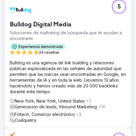
El reto
5
La empresa de venta y alquiler de montacargas no
recibía clientes potenciales de calidad de la gran
empresa de marketing con la que trabajaba.
Bulldog Digital Media
La solución
Soluciones de marketing de búsqueda que te ayudan a
Les creamos un nuevo sitio web de WordPress y
encontrarte
lanzamos SEO y Google Ads.
Experiencia demostrada
El resultado
24 reseñas
Entregamos constantemente más de 50 clientes
potenciales de calidad por mes de clientes industriales
Bulldog es una agencia de link building y relaciones
que necesitan comprar y reparar montacargas para sus
públicas especializada en las señales de autoridad que
empresas. El tráfico orgánico del sitio web del cliente
permiten que las marcas sean encontradas en Google, en
pasó de prácticamente nada a más de 500 visitas por
herramientas de IA y en toda la web. Llevamos 13 años
mes desde su mercado local en el área metropolitana de
haciéndolo y hemos creado más de 20 000 backlinks
Denver y Colorado Springs.
durante este tiempo.
New York, New York, United States
+2
Ir a la página de la agencia
Generación de leads, Inbound Marketing
+14
Fintech, Comercio electrónico
+3
Cualquiera