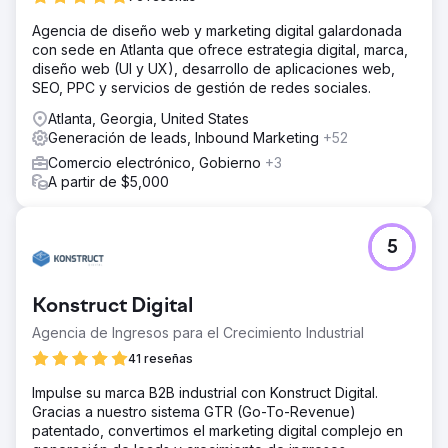
La solución
Agencia de diseño web y marketing digital galardonada
Los Angeles SEO Inc. ejecutó una estrategia nacional de
con sede en Atlanta que ofrece estrategia digital, marca,
optimización de sitios web y SEO guiada por datos de
diseño web (UI y UX), desarrollo de aplicaciones web,
Semrush: Reestructuró el contenido de ubicación y
SEO, PPC y servicios de gestión de redes sociales.
servicio para respaldar la demanda de búsqueda
Atlanta, Georgia, United States
nacional Optimizó el SEO en la página para palabras
Generación de leads, Inbound Marketing
+52
clave de personal nacional con intención nacional Mejoró
el rendimiento del sitio web, la usabilidad y las rutas de
Comercio electrónico, Gobierno
+3
conversión para la generación de clientes potenciales
A partir de $5,000
Aprovechó la investigación de palabras clave de
Semrush, las auditorías del sitio y el análisis competitivo
para identificar oportunidades de clasificación a escala
5
El resultado
Luego de la implementación, Colonial Agency logró un
Konstruct Digital
crecimiento nacional medible: Mayor visibilidad orgánica
en múltiples mercados de EE. UU. Posicionamiento en la
Agencia de Ingresos para el Crecimiento Industrial
página 1 para palabras clave de personal doméstico y
41 reseñas
servicios para el hogar con alta intención Crecimiento en
clientes potenciales entrantes calificados de usuarios de
Impulse su marca B2B industrial con Konstruct Digital.
búsqueda a nivel nacional Mayor presencia de marca en
Gracias a nuestro sistema GTR (Go-To-Revenue)
la búsqueda orgánica, lo que respalda la generación de
patentado, convertimos el marketing digital complejo en
clientes potenciales escalable El SEO se convirtió en un