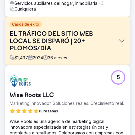
Servicios auxiliares del hogar, Inmobiliaria
+3
Cualquiera
Casos de éxito
EL TRÁFICO DEL SITIO WEB
LOCAL SE DISPARÓ | 20+
PLOMOS/DÍA
$
1,497
2024
36
meses
El reto
5
El cliente de restauración de terrazas llegó a nosotros
con un sitio web desactualizado y un CRM limitado.
Querían hacer crecer su negocio de forma orgánica sin
Wise Roots LLC
anuncios pagados.
Marketing innovador. Soluciones reales. Crecimiento real.
La solución
Diseñamos y desarrollamos un nuevo e impresionante
13 reseñas
sitio web de WordPress, lo integramos con un CRM
Wise Roots es una agencia de marketing digital
actualizado y luego comenzamos el SEO. Cada vez que
innovadora especializada en estrategias únicas y
un cliente se comunica con la empresa a través del
orientadas a resultados. Colaboramos con empresas con
formulario de contacto, se crea un nuevo contacto y una