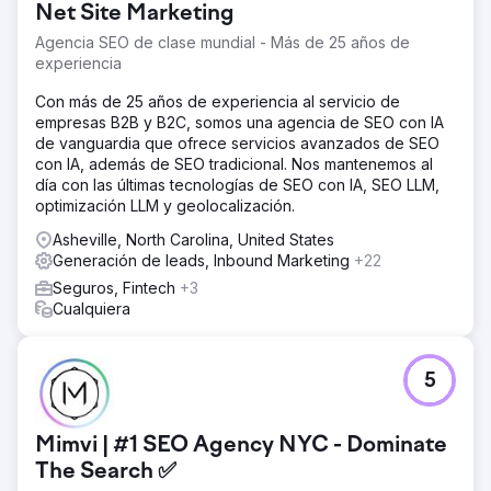
Net Site Marketing
La solución
Agencia SEO de clase mundial - Más de 25 años de
Diseñamos y desarrollamos un hermoso sitio web nuevo
experiencia
en WordPress antes de comenzar con la gestión de SEO
y Google Ads.
Con más de 25 años de experiencia al servicio de
empresas B2B y B2C, somos una agencia de SEO con IA
El resultado
de vanguardia que ofrece servicios avanzados de SEO
El cliente quedó sorprendido de lo efectivo que es
con IA, además de SEO tradicional. Nos mantenemos al
nuestro programa, junto con la alta calidad de los
día con las últimas tecnologías de SEO con IA, SEO LLM,
proyectos de remodelación que su equipo realiza todos
optimización LLM y geolocalización.
los días. El cliente informó 4 veces sus ingresos dentro
de los dos años del programa.
Asheville, North Carolina, United States
Generación de leads, Inbound Marketing
+22
Ir a la página de la agencia
Seguros, Fintech
+3
Cualquiera
5
Mimvi | #1 SEO Agency NYC - Dominate
The Search ✅