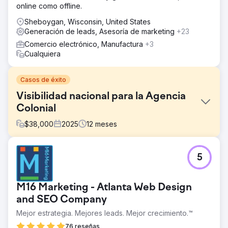
online como offline.
Sheboygan, Wisconsin, United States
Generación de leads, Asesoría de marketing
+23
Comercio electrónico, Manufactura
+3
Cualquiera
Casos de éxito
Visibilidad nacional para la Agencia
Colonial
$
38,000
2025
12
meses
El reto
5
Colonial Agency necesitaba ampliar su visibilidad a nivel
nacional y generar clientes potenciales cualificados en
múltiples mercados estadounidenses. El sitio web carecía
M16 Marketing - Atlanta Web Design
de cobertura nacional de palabras clave, una arquitectura
escalable de páginas de servicios y visibilidad de
and SEO Company
búsqueda más allá de los principales mercados locales,
Mejor estrategia. Mejores leads. Mejor crecimiento.™
lo que limitaba el crecimiento de las búsquedas de
76 reseñas
personal nacional con alta intención de búsqueda.