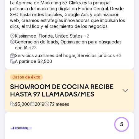
La Agencia de Marketing 57 Clicks es la principal
potencia del marketing digital en Florida Central. Desde
SEO hasta redes sociales, Google Ads y optimización
web, creamos estrategias innovadoras que impulsan los
clics, el tráfico y el crecimiento de los negocios.
Kissimmee, Florida, United States
+2
Generación de leads, Optimización para búsquedas
con IA
+23
Servicios auxiliares del hogar, Servicios jurídicos
+3
A partir de $2,500
Casos de éxito
SHOWROOM DE COCINA RECIBE
HASTA 97 LLAMADAS/MES
$
5,000
2019
72
meses
El reto
5
Este cliente de la sala de exposición de remodelación de
cocinas tenía un sitio web desactualizado y una mala
presencia en línea.