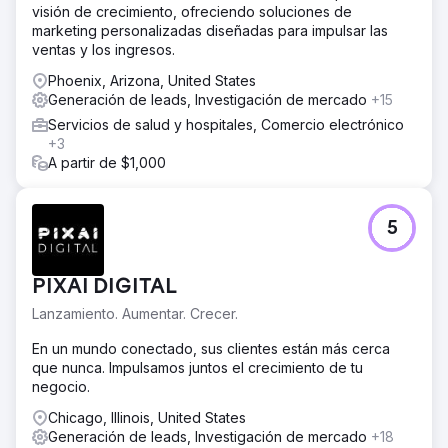
visión de crecimiento, ofreciendo soluciones de
oportunidad de canalización en el CRM, y se envía un
marketing personalizadas diseñadas para impulsar las
mensaje de texto al cliente y al cliente.
ventas y los ingresos.
El resultado
Phoenix, Arizona, United States
Este cliente recibe más de 20 clientes potenciales bien
Generación de leads, Investigación de mercado
+15
calificados por día y duplicó con creces sus ingresos en
el primer año del programa.
Servicios de salud y hospitales, Comercio electrónico
+3
A partir de $1,000
Ir a la página de la agencia
5
PIXAI DIGITAL
Lanzamiento. Aumentar. Crecer.
En un mundo conectado, sus clientes están más cerca
que nunca. Impulsamos juntos el crecimiento de tu
negocio.
Chicago, Illinois, United States
Generación de leads, Investigación de mercado
+18