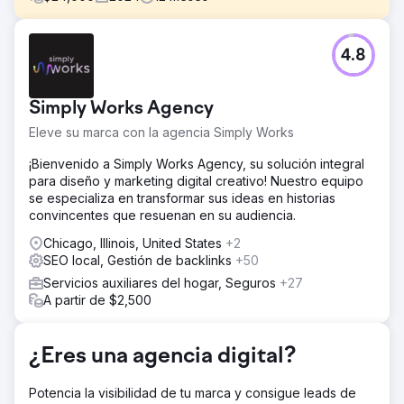
El reto
4.8
Lanzar una marca de cannabis en uno de los barrios más
competitivos de la ciudad de Nueva York no es tarea
fácil. Leafology tuvo que llegar a nuevos clientes en un
Simply Works Agency
mercado repleto de empresas consolidadas, a la vez que
trabajaba dentro de las complejas y cambiantes normas
Eleve su marca con la agencia Simply Works
publicitarias que rigen la promoción del cannabis. Las
oportunidades de publicidad online eran limitadas, con
¡Bienvenido a Simply Works Agency, su solución integral
estrictas directrices vigentes en plataformas como
para diseño y marketing digital creativo! Nuestro equipo
Google y Meta. Más allá de las restricciones legales, la
se especializa en transformar sus ideas en historias
marca también necesitaba destacar con una identidad
convincentes que resuenan en su audiencia.
sólida.
Chicago, Illinois, United States
+2
La solución
SEO local, Gestión de backlinks
+50
Creamos una estrategia de marketing multicanal que
Servicios auxiliares del hogar, Seguros
+27
ayudó a Leafology a conectar con su público,
A partir de $2,500
cumpliendo al máximo las políticas publicitarias. Nuestro
equipo desarrolló landing pages personalizadas para
convertir a los visitantes online en clientes. Estas páginas
¿Eres una agencia digital?
incluían detalles de productos, información de la tienda y
una navegación sencilla para una experiencia de cliente
Potencia la visibilidad de tu marca y consigue leads de
fluida. Para respaldar estos esfuerzos, diseñamos