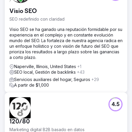
autocaravanas que se enfrenta a una baja captación de
nuevos clientes debido al escaso conocimiento de marca
Visio SEO
y presencia digital.
SEO redefinido con claridad
La solución
Nuestro equipo llevó a cabo una campaña SEO completa
Visio SEO se ha ganado una reputación formidable por su
con la producción de contenido educativo (blogs,
experiencia en el complejo y en constante evolución
infografías, vídeos) para captar a compradores que
mundo del SEO. La fortaleza de nuestra agencia radica en
buscaban información sobre caravanas. Rediseñamos el
un enfoque holístico y con visión de futuro del SEO que
sitio web y las páginas de producto, mejorando el texto,
prioriza los resultados a largo plazo sobre las ganancias
la estructura, el perfil de Google My Business para SEO y
a corto plazo.
así aumentar la visibilidad en las búsquedas locales,
además de optimizar los factores técnicos de SEO.
Naperville, Illinois, United States
+1
También aumentamos su perfil de backlinks.
SEO local, Gestión de backlinks
+43
Servicios auxiliares del hogar, Seguros
+29
El resultado
A partir de $1,000
Su sitio web experimentó un aumento del 344% en el
tráfico de búsqueda orgánica y un aumento del 168% en
las consultas.
4.5
Ir a la página de la agencia
120/80
Marketing digital B2B basado en datos