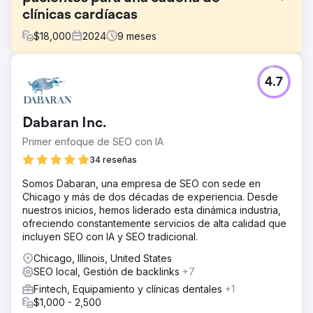
clínicas cardíacas
$
18,000
2024
9
meses
El reto
4.7
Nuestro cliente era un centro médico cardiovascular
privado con varias clínicas en Singapur que tenía
dificultades con el bajo número de pacientes nuevos
Dabaran Inc.
debido a la falta de visibilidad en línea y a un mercado
competitivo.
Primer enfoque de SEO con IA
La solución
34 reseñas
Implementamos una campaña SEO completa para
Somos Dabaran, una empresa de SEO con sede en
fortalecer su presencia en buscadores y directorios
Chicago y más de dos décadas de experiencia. Desde
locales: - Creación integral de nuevas páginas de
nuestros inicios, hemos liderado esta dinámica industria,
servicios y contenido de blog especializado en
ofreciendo constantemente servicios de alta calidad que
cardiología sobre temas de búsqueda frecuente entre el
incluyen SEO con IA y SEO tradicional.
público objetivo. - Optimización SEO local de los perfiles
de Google My Business de todas las clínicas.
Chicago, Illinois, United States
Implementación de un sistema de solicitud de reseñas
SEO local, Gestión de backlinks
+7
para aumentar las opiniones y la confianza de los
Fintech, Equipamiento y clínicas dentales
+1
pacientes. - Mejoras en la velocidad del sitio web y en el
$1,000 - 2,500
SEO técnico.