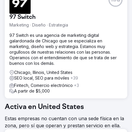
n/d
Sixwatch es un proveedor de servicios de TI
gestionados y ciberseguridad con sede en Tampa que
presta servicios a empresas financieras, asesores de
97 Switch
inversión registrados (RIA), organizaciones sin fines de
lucro y empresas de servicios profesionales. El nicho de
Marketing · Diseño · Estrategia
"TI gestionada en Tampa" es uno de los más
competitivos a nivel local para empresas B2B, dominado
97 Switch es una agencia de marketing digital
por directorios nacionales de proveedores de servicios
galardonada de Chicago que se especializa en
gestionados (MSP) y proveedores con larga trayectoria.
marketing, diseño web y estrategia. Estamos muy
Sixwatch necesitaba posicionarse para búsquedas
orgullosos de nuestras relaciones con las personas.
locales y de servicios con alta intención de compra
Operamos con el entendimiento de que se trata de ser
desde un sitio web sin presencia orgánica, en un
buenos con los demás.
mercado donde un solo logro en el ranking puede
Chicago, Illinois, United States
significar un contrato anual de cinco cifras.
SEO local, SEO para móviles
+39
La solución
Fintech, Comercio electrónico
+3
Diseñé la arquitectura del sitio web basándome en la
A partir de $5,000
forma en que los compradores de TI realizan sus
búsquedas: páginas dedicadas a cada servicio: mesa de
ayuda, MDR, seguridad de Microsoft 365, copias de
Activa en United States
seguridad y recuperación ante desastres, y asesoría de
vCIO. Todo organizado en secciones bien definidas,
Estas empresas no cuentan con una sede física en la
además de páginas sectoriales dirigidas a asesores de
zona, pero sí que operan y prestan servicio en ella.
inversión registrados (RIA) y empresas financieras.