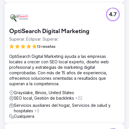
El resultado
El aumento del 1954% en el tráfico orgánico,
4.7
acompañado de un fuerte crecimiento en el número de
pacientes nuevos, permitió a la clínica expandir su base
de pacientes, principalmente desde Singapur, a toda la
OptiSearch Digital Marketing
región del sudeste asiático.
Superar. Eclipsar. Superar.
13 reseñas
Ir a la página de la agencia
OptiSearch Digital Marketing ayuda a las empresas
locales a crecer con SEO local experto, diseño web
profesional y estrategias de marketing digital
comprobadas. Con más de 15 años de experiencia,
ofrecemos soluciones orientadas a resultados que
superan a la competencia.
Grayslake, Illinois, United States
SEO local, Gestión de backlinks
+22
Servicios auxiliares del hogar, Servicios de salud y
hospitales
+3
Cualquiera