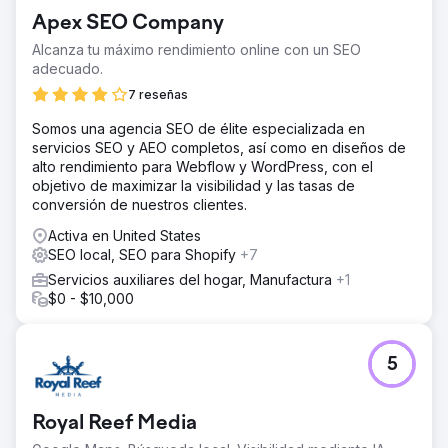
el sector de "escuelas preescolares al aire libre" en
Apex SEO Company
Raliegh. Aún queda trabajo por hacer, pero estaba
contenta de haber generado algunos clientes
Alcanza tu máximo rendimiento online con un SEO
potenciales gracias a mi trabajo. Seguiremos trabajando
adecuado.
para este cliente según lo permita su presupuesto.
7 reseñas
Somos una agencia SEO de élite especializada en
Ir a la página de la agencia
servicios SEO y AEO completos, así como en diseños de
alto rendimiento para Webflow y WordPress, con el
objetivo de maximizar la visibilidad y las tasas de
conversión de nuestros clientes.
Activa en United States
SEO local, SEO para Shopify
+7
Servicios auxiliares del hogar, Manufactura
+1
$0 - $10,000
5
Royal Reef Media