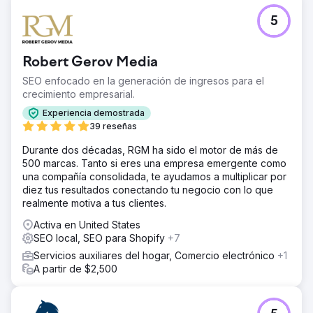
Segmentación local en la página para Tampa y Atlanta,
metadatos con palabras clave en todo el sitio y contenido
5
de apoyo centrado en las inquietudes de cumplimiento
que buscan sus compradores.
Robert Gerov Media
El resultado
En los primeros tres meses, el tráfico orgánico, las
SEO enfocado en la generación de ingresos para el
palabras clave de posicionamiento y los dominios de
crecimiento empresarial.
referencia crecieron más del 20 %, y comenzaron a
Experiencia demostrada
llegar clientes potenciales cualificados a través de la
39 reseñas
búsqueda. Para una empresa de servicios de TI
gestionados, un solo cliente ya cubre con creces la
Durante dos décadas, RGM ha sido el motor de más de
inversión inicial, y la cartera de clientes potenciales está
500 marcas. Tanto si eres una empresa emergente como
creciendo exponencialmente. Las métricas de
una compañía consolidada, te ayudamos a multiplicar por
crecimiento son verificables en Semrush.
diez tus resultados conectando tu negocio con lo que
realmente motiva a tus clientes.
Ir a la página de la agencia
Activa en United States
SEO local, SEO para Shopify
+7
Servicios auxiliares del hogar, Comercio electrónico
+1
A partir de $2,500