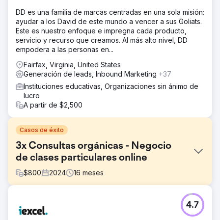
DD es una familia de marcas centradas en una sola misión:
ayudar a los David de este mundo a vencer a sus Goliats.
Este es nuestro enfoque e impregna cada producto,
servicio y recurso que creamos. Al más alto nivel, DD
empodera a las personas en...
Fairfax, Virginia, United States
Generación de leads, Inbound Marketing
+37
Instituciones educativas, Organizaciones sin ánimo de
lucro
A partir de $2,500
Casos de éxito
3x Consultas orgánicas - Negocio
de clases particulares online
$
800
2024
16
meses
El reto
4.7
La empresa de clases particulares ofrecía clases online
de alta calidad en asignaturas de GCSE y A-Level, pero