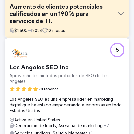
Aumento de clientes potenciales
calificados en un 190% para
servicios de TI.
$
1,500
2024
12
meses
El reto
5
La empresa ofrecía servicios de certificación Cyber
Essentials y Cyber Essentials Plus, pero tenía poca
visibilidad en línea y un sitio web obsoleto que no
Los Angeles SEO Inc
reflejaba la confianza ni la autoridad necesarias para
convertir clientes potenciales en el sector de la
Aproveche los métodos probados de SEO de Los
ciberseguridad. A pesar de ofrecer un servicio
Ángeles
competitivo, no posicionaban en términos de búsqueda
23 reseñas
clave como "Certificación Cyber Essentials en el Reino
Unido" o "Costo de Cyber Essentials Plus". Necesitaban
Los Angeles SEO es una empresa líder en marketing
un relanzamiento completo de su sitio web, con el apoyo
digital que ha estado empoderando a empresas en todo
de SEO, para generar credibilidad y generar clientes
Estados Unidos.
potenciales cualificados.
Activa en United States
La solución
Generación de leads, Asesoría de marketing
+7
Realizamos un relanzamiento estratégico y una campaña
Servicios jurídicos, Salud y bienestar
+1