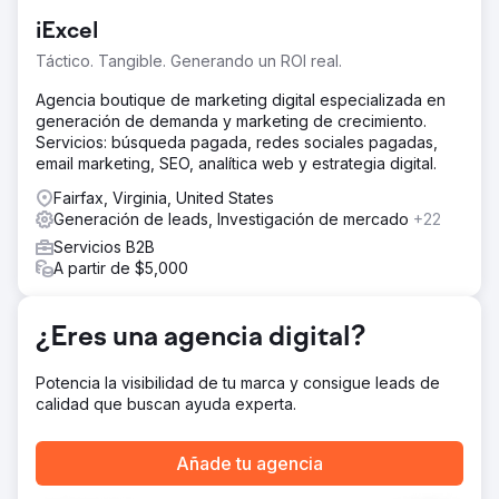
tenía dificultades para captar clientes potenciales a
iExcel
través de su sitio web. Su sitio web carecía de visibilidad
en buscadores, tenía una estructura de contenido
Táctico. Tangible. Generando un ROI real.
deficiente y estaba basado en una plantilla anticuada, sin
optimización para SEO ni conversión. Necesitaban un
Agencia boutique de marketing digital especializada en
relanzamiento moderno que pudiera aumentar el alcance
generación de demanda y marketing de crecimiento.
orgánico y generar consultas constantes de padres y
Servicios: búsqueda pagada, redes sociales pagadas,
alumnos.
email marketing, SEO, analítica web y estrategia digital.
La solución
Fairfax, Virginia, United States
Lideramos el relanzamiento completo y la estrategia de
Generación de leads, Investigación de mercado
+22
SEO, que incluyó: Investigación de palabras clave dirigida
Servicios B2B
a términos de alta intención (por ejemplo, "tutor de
A partir de $5,000
matemáticas GCSE en línea", "clases particulares de
química de nivel A") Reescritura completa de la página de
inicio, las páginas de temas y el contenido del blog para
¿Eres una agencia digital?
mayor claridad, intención de búsqueda y autoridad
Diseño de una estructura de sitio optimizada para SEO
Potencia la visibilidad de tu marca y consigue leads de
con una experiencia de usuario mejorada y CTA claras
calidad que buscan ayuda experta.
Mejoras técnicas de SEO: velocidad de la página,
compatibilidad con dispositivos móviles y optimización de
metadatos Configuración de Google Analytics 4 y Google
Añade tu agencia
Search Console con conversión