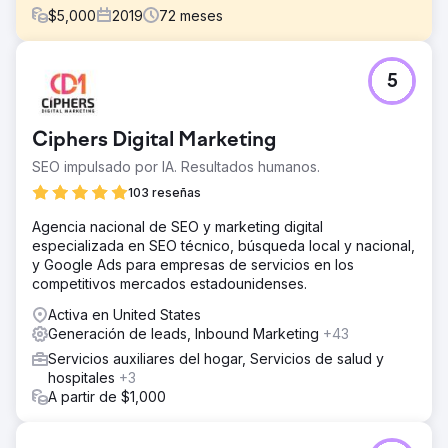
$
5,000
2019
72
meses
El reto
5
Este cliente de la sala de exposición de remodelación de
cocinas tenía un sitio web desactualizado y una mala
presencia en línea.
Ciphers Digital Marketing
La solución
SEO impulsado por IA. Resultados humanos.
Diseñamos y desarrollamos un hermoso sitio web nuevo
en WordPress antes de comenzar con la gestión de SEO
103 reseñas
y Google Ads.
Agencia nacional de SEO y marketing digital
El resultado
especializada en SEO técnico, búsqueda local y nacional,
El cliente quedó sorprendido de lo efectivo que es
y Google Ads para empresas de servicios en los
nuestro programa, junto con la alta calidad de los
competitivos mercados estadounidenses.
proyectos de remodelación que su equipo realiza todos
Activa en United States
los días. El cliente informó 4 veces sus ingresos dentro
Generación de leads, Inbound Marketing
+43
de los dos años del programa.
Servicios auxiliares del hogar, Servicios de salud y
hospitales
+3
Ir a la página de la agencia
A partir de $1,000