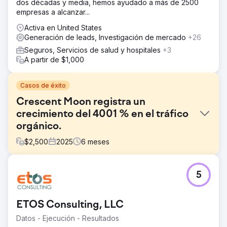
dos décadas y media, hemos ayudado a más de 2500
empresas a alcanzar...
Activa en United States
Generación de leads, Investigación de mercado
+26
Seguros, Servicios de salud y hospitales
+3
A partir de $1,000
Casos de éxito
Crescent Moon registra un
crecimiento del 4001 % en el tráfico
orgánico.
$
2,500
2025
6
meses
El reto
5
Crescent Moon Recovery necesitaba aumentar su
visibilidad online y generar más admisiones cualificadas
en un mercado de tratamiento de adicciones altamente
ETOS Consulting, LLC
competitivo. El objetivo era mejorar su posicionamiento
en Google, dominar las búsquedas locales y crear una
Datos - Ejecución - Resultados
fuente sostenible de clientes potenciales orgánicos sin