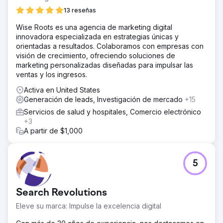
página 1 para palabras clave de personal doméstico y
13 reseñas
servicios para el hogar con alta intención Crecimiento en
Wise Roots es una agencia de marketing digital
clientes potenciales entrantes calificados de usuarios de
innovadora especializada en estrategias únicas y
búsqueda a nivel nacional Mayor presencia de marca en
orientadas a resultados. Colaboramos con empresas con
la búsqueda orgánica, lo que respalda la generación de
visión de crecimiento, ofreciendo soluciones de
clientes potenciales escalable El SEO se convirtió en un
marketing personalizadas diseñadas para impulsar las
canal de adquisición confiable a nivel nacional para
ventas y los ingresos.
Colonial Agency.
Activa en United States
Generación de leads, Investigación de mercado
Ir a la página de la agencia
+15
Servicios de salud y hospitales, Comercio electrónico
+3
A partir de $1,000
5
Search Revolutions
Eleve su marca: Impulse la excelencia digital