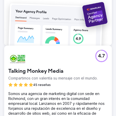
El resultado
+213% de aumento en el tráfico orgánico en 3 meses.
Posicionado en la página 1 para más de 15 palabras clave
específicas de la materia, incluyendo "tutor de biología
en línea" y "clases de inglés GCSE en línea". La tasa de
conversión se duplicó, con un promedio de formularios
de consulta semanales que aumentaron de 4 a más de 12
por semana. La tasa de rebote se redujo en un 28% y la
duración promedio de la sesión aumentó en un 36%.
Ayudó a posicionar a la empresa para una ampliación
regional y nacional en 2024.
4.7
Ir a la página de la agencia
Talking Monkey Media
Compartimos con valentía su mensaje con el mundo.
45 reseñas
Somos una agencia de marketing digital con sede en
Richmond, con un gran interés en la comunidad
empresarial local. Lanzamos en 2007 y rápidamente nos
forjamos una reputación de excelencia en el diseño y
desarrollo de sitios web, así como en la eficacia de