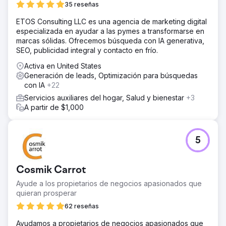
35 reseñas
depender exclusivamente de la publicidad de pago.
ETOS Consulting LLC es una agencia de marketing digital
La solución
especializada en ayudar a las pymes a transformarse en
Royal Reef Media desarrolló una estrategia integral de
marcas sólidas. Ofrecemos búsqueda con IA generativa,
SEO local centrada en la optimización del perfil de
SEO, publicidad integral y contacto en frío.
Google My Business, el SEO on-page, la optimización
técnica, la investigación de palabras clave, la gestión de
Activa en United States
citas, los datos estructurados, la estrategia de reseñas y
Generación de leads, Optimización para búsquedas
la optimización de contenido. Al fortalecer tanto la
con IA
+22
visibilidad en las búsquedas orgánicas como en Google
Servicios auxiliares del hogar, Salud y bienestar
+3
Maps, posicionamos a Crescent Moon Recovery como
A partir de $1,000
uno de los centros de tratamiento de adicciones mejor
valorados en Huntington Beach.
El resultado
5
En tan solo seis meses, el tráfico orgánico de Crescent
Moon Recovery pasó de 101 visitantes mensuales a 4142.
La campaña logró posicionarse entre los tres primeros
Cosmik Carrot
resultados de Google para más de 20 palabras clave de
alta intención relacionadas con la recuperación de
Ayude a los propietarios de negocios apasionados que
adicciones, aumentó las visualizaciones del perfil de
quieran prosperar
Google My Business en un 312 % y contribuyó a un
62 reseñas
incremento del 245 % en las admisiones gracias a
consultas entrantes de mayor calidad.
Ayudamos a propietarios de negocios apasionados que