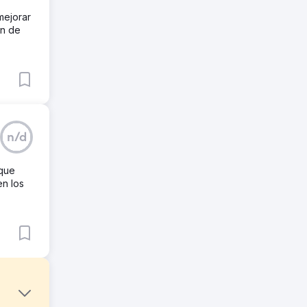
mejorar
ón de
n/d
 que
en los