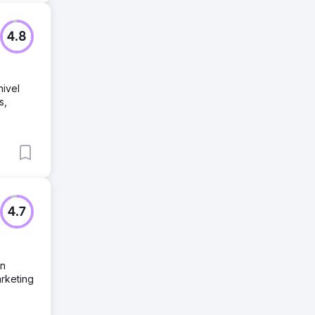
4.8
nivel
s,
4.7
an
arketing