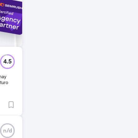
 con
4.5
 hay
uturo
n/d