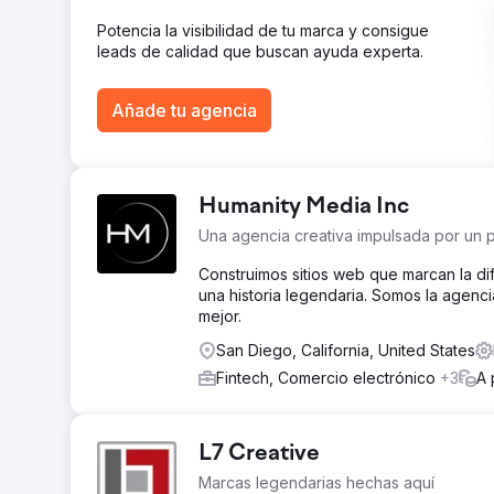
mercados de EE. UU. Posicionamiento en la página 1 p
Potencia la visibilidad de tu marca y consigue
alta intención Crecimiento en clientes potenciales en
leads de calidad que buscan ayuda experta.
presencia de marca en la búsqueda orgánica, lo que r
convirtió en un canal de adquisición confiable a nivel
Añade tu agencia
Ir a la página de la agencia
Humanity Media Inc
Una agencia creativa impulsada por un 
Construimos sitios web que marcan la d
una historia legendaria. Somos la agenci
mejor.
San Diego, California, United States
Fintech, Comercio electrónico
+3
A 
L7 Creative
Marcas legendarias hechas aquí