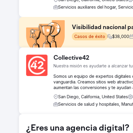
Servicios auxiliares del hogar, Servic
Visibilidad nacional p
Casos de éxito
$
38,000
El reto
Collective42
Colonial Agency necesitaba ampliar su visibilidad a niv
Nuestra misión es ayudarte a alcanzar tu
mercados estadounidenses. El sitio web carecía de co
de servicios y visibilidad de búsqueda más allá de los 
Somos un equipo de expertos digitales 
búsquedas de personal nacional con alta intención d
vanguardia. Creamos sitios web atractivo
aumentan las conversiones y te ayudan a
La solución
Los Angeles SEO Inc. ejecutó una estrategia nacional
San Diego, California, United States
Reestructuró el contenido de ubicación y servicio pa
Servicios de salud y hospitales, Manu
página para palabras clave de personal nacional con in
rutas de conversión para la generación de clientes po
auditorías del sitio y el análisis competitivo para ident
El resultado
¿Eres una agencia digital?
Luego de la implementación, Colonial Agency logró un 