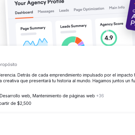
ara palabras clave de personal doméstico y servicios para el hogar
trantes calificados de usuarios de búsqueda a nivel nacional Mayor
espalda la generación de clientes potenciales escalable El SEO se
 nacional para Colonial Agency.
propósito
iferencia. Detrás de cada emprendimiento impulsado por el impacto
a creativa que presentará tu historia al mundo. Hagamos juntos un f
Desarrollo web, Mantenimiento de páginas web
+36
partir de $2,500