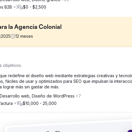
ios B2B
+3
$0 - $2,500
ara la Agencia Colonial
2025
12
meses
el nacional y generar clientes potenciales cualificados en múltiples
s objetivos.
bertura nacional de palabras clave, una arquitectura escalable de 
principales mercados locales, lo que limitaba el crecimiento de las
que redefine el diseño web mediante estrategias creativas y tecnol
e búsqueda.
s, fáciles de usar y optimizados para SEO que impulsan la interacci
 lograr más sin gastar de más.
 de optimización de sitios web y SEO guiada por datos de Semrush:
Desarrollo web, Diseño de WordPress
+7
ra respaldar la demanda de búsqueda nacional Optimizó el SEO en l
factura
+1
$10,000 - 25,000
tención nacional Mejoró el rendimiento del sitio web, la usabilidad 
tenciales Aprovechó la investigación de palabras clave de Semrush,
ificar oportunidades de clasificación a escala
crecimiento nacional medible: Mayor visibilidad orgánica en múltipl