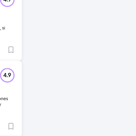
4.9
s
 si
4.9
ones
y