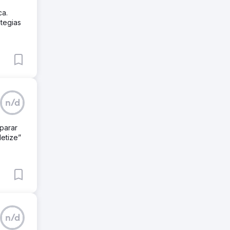
ca.
tegias
n/d
parar
detize”
n/d