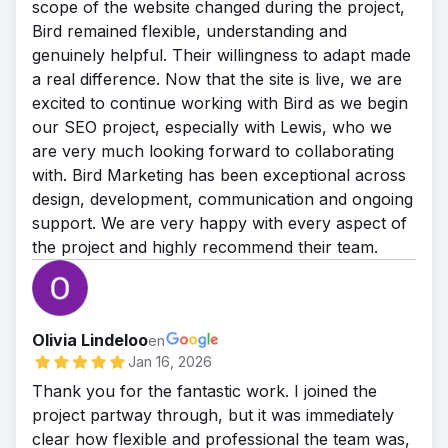
scope of the website changed during the project,
on a YoY basis and and increase in conversions
Bird remained flexible, understanding and
by 377% YoY.
genuinely helpful. Their willingness to adapt made
Servicios
a real difference. Now that the site is live, we are
Gestión de backlinks, Link Building, SEO técnico,
excited to continue working with Bird as we begin
SEO para WordPress
our SEO project, especially with Lewis, who we
are very much looking forward to collaborating
with. Bird Marketing has been exceptional across
design, development, communication and ongoing
support. We are very happy with every aspect of
the project and highly recommend their team.
Olivia Lindeloo
en
Jan 16, 2026
Thank you for the fantastic work. I joined the
project partway through, but it was immediately
clear how flexible and professional the team was,