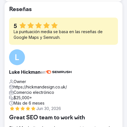
El tráfico orgánico a la plataforma del
experimentó un aumento del 40 %.
Reseñas
cliente aumentó en un asombroso 90% en
un año. La estrategia de contenido
renovada generó un aumento del 65% en
5
la participación de los usuarios y la
La puntuación media se basa en las reseñas de
Google Maps y Semrush.
clasificación de las palabras clave para
términos de alta competencia mejoró
significativamente, solidificando su
presencia en la industria.
Luke Hickman
en
Owner
https://hickmandesign.co.uk/
Comercio electrónico
$25,000+
Más de 6 meses
Jun 30, 2026
Great SEO team to work with