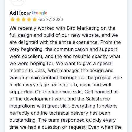
Entrega a tiempo
Presupuesto adecuado
Ad Hoc
en
Descripción del proyecto por parte de la
Feb 27, 2026
agencia
We recently worked with Bird Marketing on the
Reto
full design and build of our new website, and we
The client approached us to help with online
are delighted with the entire experience. From the
visibility. They were mainly interested in backlinks
very beginning, the communication and support
but as the campaign evolved we noticed could add
were excellent, and the end result is exactly what
lots of value to offer a comprehensive plan
we were hoping for. We want to give a special
covering onsite elements such as technical
mention to Jess, who managed the design and
optimisations and content.
was our main contact throughout the project. She
Solución
made every stage feel smooth, clear and well
We started sourcing backlinks and scanning the
supported. On the technical side, Call handled all
site for measuring results via our rank tracking.
of the development work and the Salesforce
This flagged lots of technical issues which to us
integrations with great skill. Everything functions
take a lead on on site areas too.
perfectly and the technical delivery has been
Resultado
outstanding. The team responded quickly every
The clients website has grown significantly with an
time we had a question or request. Even when the
increase of over 300% total users from organic