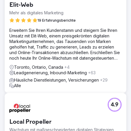
Nischenmarkt. Es erweist sich als schwierig, Vertrauen bei
Elit-Web
Kunden aufzubauen und mit potenziellen Leads und
Kunden in Kontakt zu treten. Durch die Zusammenarbeit
Mehr als digitales Marketing
mit GroupFractal hoffte JR Jewelers, besser zu
19 Erfahrungsberichte
verstehen, warum die Conversion-Rate
unterdurchschnittlich war.
Erweitern Sie Ihren Kundenstamm und steigern Sie Ihren
Umsatz mit Elit-Web, einem preisgekrönten digitalen
Lösung
Marketingunternehmen, das Tausenden von Marken
Der Ansatz von GroupFractal umfasste eine gleichzeitige
geholfen hat, Traffic zu generieren, Leads zu erzielen
zweischichtige Strategie zur Steigerung der Conversion-
und Online-Transaktionen abzuschließen. Erschließen Sie
Optimierung: 1- Traffic-Akquise für organische und
noch heute Ihr Online-Wachstum mit datengesteuerten
bezahlte Kanäle. 2- Verhaltens-/Konvertierungsebene.
digitalen Lösungen!
Indem wir uns auf die Benutzererfahrung und den
Toronto, Ontario, Canada
+4
Conversion-Trichter konzentrierten, optimierten wir die
Leadgenerierung, Inbound-Marketing
+63
Seiten auf der gesamten Website
Häusliche Dienstleistungen, Versicherungen
+29
Ergebnis
Alle
Nachdem die Grundlage für den Aufbau einer
strategischen, erfolgreichen Kampagne geschaffen
wurde, konnten in den ersten drei Monaten unter
4.9
anderem folgende Ergebnisse erzielt werden: 70 %
Steigerung der E-Commerce-Conversion-Rate. 60 %
Steigerung der E-Commerce-Transaktionen. 206 %
Local Propeller
Steigerung des gesamten Website-Umsatzes.
Wachstum mit maßgeschneiderten digitalen Strategien