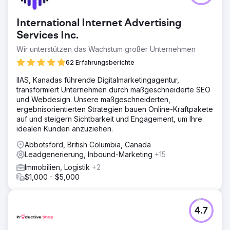
und verlor viele Jahre lang Traffic und Leads an die
lokale Konkurrenz. Wir mussten alle Lead-Generierungs-
International Internet Advertising
und Lead-Management-Programme zusammen mit einer
maßgeschneiderten digitalen Marketing-/SEO-Strategie
Services Inc.
implementieren.
Wir unterstützen das Wachstum großer Unternehmen
Lösung
62 Erfahrungsberichte
Wir haben eine neue Automobil-Webplattform neu
gestaltet und eingeführt und gleichzeitig jeden
IIAS, Kanadas führende Digitalmarketingagentur,
Marketingkanal eingerichtet. Website, CRM, Google Ads,
transformiert Unternehmen durch maßgeschneiderte SEO
SEO und lokales SEO sowie ein benutzerdefiniertes
und Webdesign. Unsere maßgeschneiderten,
Attributionsmodell, um Transparenz für produktive
ergebnisorientierten Strategien bauen Online-Kraftpakete
Bemühungen und Medienquellen zu schaffen.
auf und steigern Sichtbarkeit und Engagement, um Ihre
idealen Kunden anzuziehen.
Ergebnis
Nach drei Jahren können wir mit Stolz sagen, dass die
Abbotsford, British Columbia, Canada
Anzahl der Leads von 450 pro Monat auf durchschnittlich
Leadgenerierung, Inbound-Marketing
+15
2500 pro Monat gestiegen ist. Die Website-Conversion-
Immobilien, Logistik
+2
Raten stiegen von durchschnittlich 0,7 auf satte 4,5 %,
$1,000 - $5,000
was einem Durchschnitt von 40 verkauften Fahrzeugen
pro Monat entspricht. 180 Autos pro Monat verkauft
4.7
Zur Agenturseite