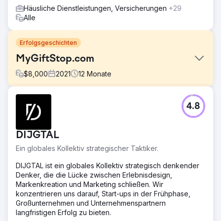
Häusliche Dienstleistungen, Versicherungen
+29
Alle
Erfolgsgeschichten
MyGiftStop.com
$
8,000
2021
12
Monate
Herausforderung
4.8
MyGiftStop.com hatte mit hohen
Kundenakquisitionskosten und geringer Leadgenerierung
zu kämpfen. Trotz der Bemühungen im digitalen
DIJGTAL
Marketing hatte die Website Probleme, gezielten Traffic
anzuziehen und Besucher in Leads umzuwandeln, was
Ein globales Kollektiv strategischer Taktiker.
sich auf die Gesamtverkaufsleistung auswirkte.
DIJGTAL ist ein globales Kollektiv strategisch denkender
Lösung
Denker, die die Lücke zwischen Erlebnisdesign,
GroupFractal implementierte gezielte Google Ads-
Markenkreation und Marketing schließen. Wir
Kampagnen und optimierte Landingpages, um die
konzentrieren uns darauf, Start-ups in der Frühphase,
Akquisitionskosten zu senken und die Lead-Generierung
Großunternehmen und Unternehmenspartnern
zu steigern. Wir führten eine eingehende Keyword-
langfristigen Erfolg zu bieten.
Recherche durch, erstellten überzeugende