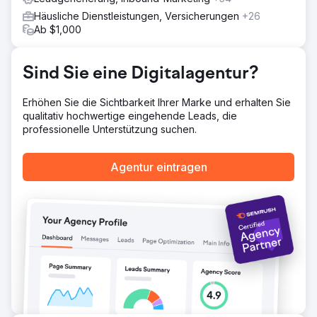
Die Änderung der Nachrichtenübermittlung führte zu
erheblichen Änderungen bei den Klickraten und
Häusliche Dienstleistungen, Versicherungen
+26
Anrufanfragen. Von 50 Leads pro Monat auf allen
Ab $1,000
Plattformen erhält der Kunde durchweg zwischen 130 und
160 Leads pro Monat.
Sind Sie eine Digitalagentur?
Zur Agenturseite
Erhöhen Sie die Sichtbarkeit Ihrer Marke und erhalten Sie
qualitativ hochwertige eingehende Leads, die
professionelle Unterstützung suchen.
Agentur eintragen