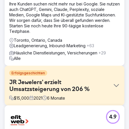
Ihre Kunden suchen nicht mehr nur bei Google. Sie nutzen
auch ChatGPT, Gemini, Claude, Perplexity, soziale
Medien, Google Maps und KI-gestützte Suchfunktionen.
Wir sorgen dafür, dass Sie überall gefunden werden.
Starten Sie noch heute Ihre 90-tägige kostenlose
Testphase.
Toronto, Ontario, Canada
Leadgenerierung, Inbound-Marketing
+63
Häusliche Dienstleistungen, Versicherungen
+29
Alle
Erfolgsgeschichten
JR Jewelers' erzielt
Umsatzsteigerung von 206 %
$
15,000
2021
6
Monate
Herausforderung
4.9
Der Markt von JR Jewelers ist von Natur aus
wettbewerbsintensiv und befindet sich in einem Luxus-