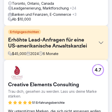
Toronto, Ontario, Canada
Leadgenerierung, Marktforschung
+24
Banken und Finanzen, E-Commerce
+3
Ab $10,000
Erfolgsgeschichten
Erhöhte Lead-Anfragen für eine
US-amerikanische Anwaltskanzlei
$
45,000
2024
6
Monate
Herausforderung
4.7
Die Website hatte kein Ranking und führte auch nicht zur
Konvertierung von Leads.
Lösung
Creative Elements Consulting
Landingpage neu gestaltet und weitere Serviceseiten
Trau dich, gesehen zu werden. Lass uns deine Marke
erstellt. PPC- und SEO-Kampagne gestartet. SEO hilft bei
stärken.
der langfristigen Strategie, PPC eignet sich hervorragend
für eine schnellere Lead-Generierung.
51 Erfahrungsberichte
Ergebnis
Wir unterstützen Marken, die sich nicht anpassen wollen.