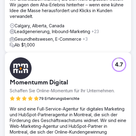
Die Anwaltskanzlei erhält 2–3 Hinweise pro Monat,
Wir jagen dem Aha-Erlebnis hinterher – wenn eine kühne
wodurch die Zahl der Beratungen steigt.
Idee die Masse herausfordert und Klicks in Kunden
verwandelt.
Zur Agenturseite
Calgary, Alberta, Canada
Leadgenerierung, Inbound-Marketing
+23
Gesundheitswesen, E-Commerce
+3
Ab $1,000
4.7
Momentumm Digital
Schaffen Sie Online-Momentum für Ihr Unternehmen.
79 Erfahrungsberichte
Wir sind eine Full-Service-Agentur für digitales Marketing
und HubSpot-Partneragentur in Montreal, die sich der
Förderung des Geschäftswachstums widmet. Wir sind eine
Web-Marketing-Agentur und HubSpot-Partner in
Montreal, die sich der Online-Kundengewinnung