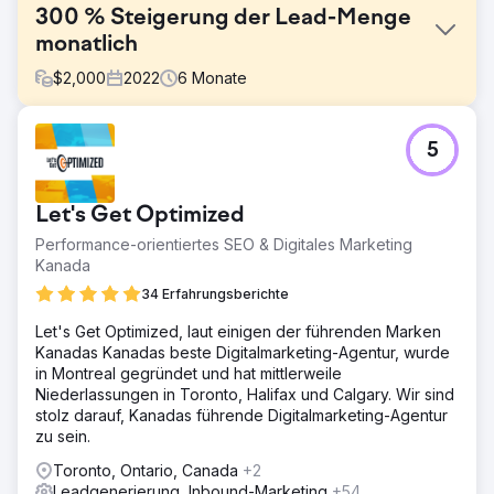
300 % Steigerung der Lead-Menge
monatlich
$
2,000
2022
6
Monate
Herausforderung
5
Der Kunde ist ein Dienstleister mit über 15 Standorten im
gesamten Stadtgebiet. Sie geben auf allen Plattformen
unverschämt viel Geld für Online-Werbung aus, um Leads
Let's Get Optimized
zu generieren. Sie haben große Haie als Konkurrenz und
wollen mit ihnen konkurrieren, indem sie so sind wie sie.
Performance-orientiertes SEO & Digitales Marketing
Das ist der Fehler, den sie machen.
Kanada
Lösung
34 Erfahrungsberichte
Sie können die Konkurrenz nicht schlagen, indem Sie
Let's Get Optimized, laut einigen der führenden Marken
ihren Erfolg wiederholen. Irgendwann wird Ihnen das
Kanadas Kanadas beste Digitalmarketing-Agentur, wurde
Glück ausgehen. Wir mussten ihnen einen Realitätscheck
in Montreal gegründet und hat mittlerweile
geben und sie daran erinnern, sich selbst zu
Niederlassungen in Toronto, Halifax und Calgary. Wir sind
repräsentieren. Ihre Alleinstellungsmerkmale wurden von
stolz darauf, Kanadas führende Digitalmarketing-Agentur
ihnen überhaupt nicht vermarktet. Wir haben uns auf die
zu sein.
Botschaft des Unternehmens konzentriert.
Toronto, Ontario, Canada
+2
Ergebnis
Leadgenerierung, Inbound-Marketing
+54