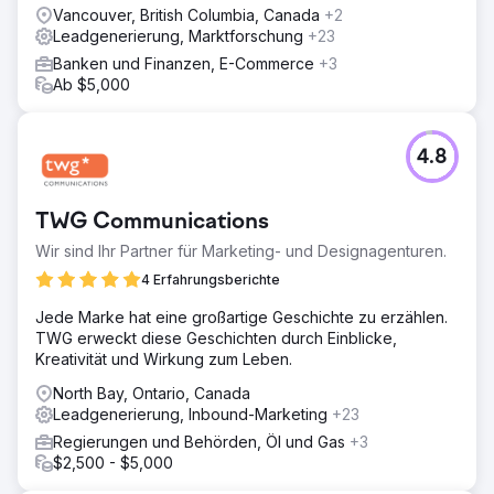
Anzeigentexte und nutzten A/B-Tests, um die Elemente
Vancouver, British Columbia, Canada
+2
der Landingpage für bessere Konversionsraten zu
Leadgenerierung, Marktforschung
+23
verfeinern.
Banken und Finanzen, E-Commerce
+3
Ab $5,000
Ergebnis
Innerhalb weniger Monate konnte MyGiftStop.com die
Kosten pro Akquisition (CPA) um 40 % senken und die
Anzahl der Leads um 25 % steigern. Dies führte zu
4.8
effizienteren Ausgaben, höherer Lead-Qualität und einer
verbesserten Gesamtverkaufsleistung, wodurch das
Werbebudget maximiert und die Rentabilität gesteigert
TWG Communications
wurde.
Wir sind Ihr Partner für Marketing- und Designagenturen.
4 Erfahrungsberichte
Zur Agenturseite
Jede Marke hat eine großartige Geschichte zu erzählen.
TWG erweckt diese Geschichten durch Einblicke,
Kreativität und Wirkung zum Leben.
North Bay, Ontario, Canada
Leadgenerierung, Inbound-Marketing
+23
Regierungen und Behörden, Öl und Gas
+3
$2,500 - $5,000