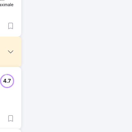
aximale
ing es
4.7
zu