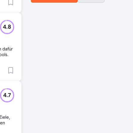
4.8
n dafür
ools.
4.7
Ziele,
ten