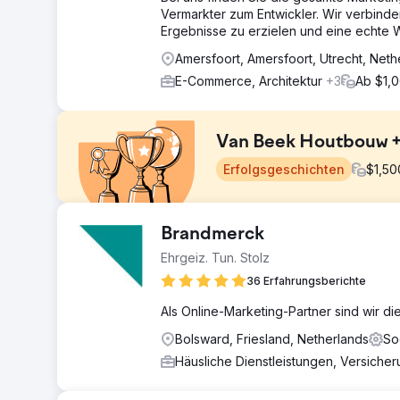
Vermarkter zum Entwickler. Wir verbinde
Ergebnisse zu erzielen und eine echte W
Amersfoort, Amersfoort, Utrecht, Neth
E-Commerce, Architektur
+3
Ab $1,
Van Beek Houtbouw +3
Erfolgsgeschichten
$
1,50
Herausforderung
Brandmerck
Van Beek Houtbouw hat uns gefragt, ob wir ihm beim A
Ehrgeiz. Tun. Stolz
darum, das ganze Jahr über stabilere Anfragen zu hab
36 Erfahrungsberichte
Lösung
Wir haben eine Kombination aus Google Ads-Kampag
Als Online-Marketing-Partner sind wir di
erzielen. Von dort aus haben wir uns auf SEO konzentr
Bolsward, Friesland, Netherlands
So
Ergebnis
Häusliche Dienstleistungen, Versiche
Sitzungen +46 %, Benutzer +42 %, Zitate über Google