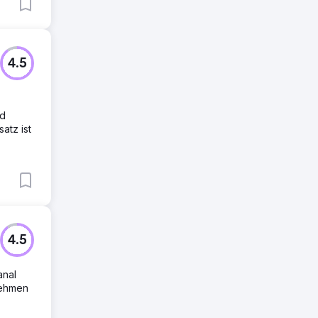
4.5
nd
atz ist
4.5
anal
nehmen