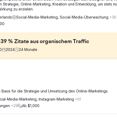
n Strategie, Online-Marketing, Kreation und Entwicklung, um stets m
irkung zu erzielen.
erlands
Social-Media-Marketing, Social-Media-Überwachung
+36
000
9 % Zitate aus organischem Traffic
0
2024
24
Monate
ufbau verschiedener Marketingaktivitäten helfen könnten. Dabei g
en und eine immer regelmäßigere Online-Sichtbarkeit zu erreichen.
nen und Social-Media-Kampagnen verwendet, um den besten CPA 
e Basis für die Strategie und Umsetzung des Online-Marketings.
iert, um eine organische Grundlage zu schaffen.
cial-Media-Marketing, Instagram-Marketing
+61
rungen
+29
Ab $1,000
 organisch +39 %. Jetzt einer der Top-3-Player organisch.