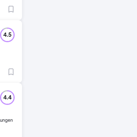
4.5
3
4.4
stungen