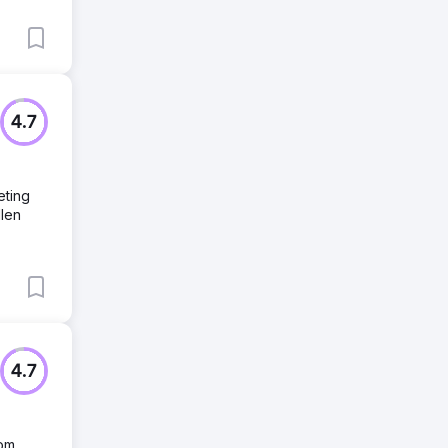
4.7
eting
llen
4.7
vom