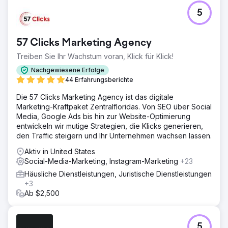
Herausforderung
5
Lux Air, ein vertrauenswürdiger Anbieter von
Klimaanlagen und Elektrodienstleistungen in Brisbane,
hatte einen Marktanteil von weniger als 2 %. Trotz seines
57 Clicks Marketing Agency
hochwertigen Services und guten Rufs fehlte es ihm an
Online-Präsenz und Community-Engagement, um neue
Treiben Sie Ihr Wachstum voran, Klick für Klick!
Kunden zu gewinnen.
Nachgewiesene Erfolge
Lösung
44 Erfahrungsberichte
Wir entwickelten eine gezielte lokale SEO-Strategie, die
Die 57 Clicks Marketing Agency ist das digitale
On-Site-Optimierung, hochwertige, lokal relevante Inhalte
Marketing-Kraftpaket Zentralfloridas. Von SEO über Social
und keyword-fokussierte Landingpages umfasste. Ziel
Media, Google Ads bis hin zur Website-Optimierung
war es, die Sichtbarkeit von Lux Air in den
entwickeln wir mutige Strategien, die Klicks generieren,
Suchergebnissen zu erhöhen und das Engagement
den Traffic steigern und Ihr Unternehmen wachsen lassen.
innerhalb der Community zu stärken.
Aktiv in United States
Ergebnis
Social-Media-Marketing, Instagram-Marketing
+23
Innerhalb von vier Monaten stieg der Marktanteil von Lux
Air in der lokalen Werbung von unter 2 % auf 74 %. Der
Häusliche Dienstleistungen, Juristische Dienstleistungen
organische Suchverkehr wuchs um 300 % und die
+3
monatlichen Leads um 483 %. Diese Ergebnisse machten
Ab $2,500
Lux Air zum führenden
Klimaanlageninstallationsunternehmen in Brisbanes
Bayside-Gebiet.
5