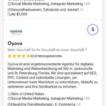
zur Verbesserung der Rankings und Steigerung des
Social-Media-Marketing, Instagram-Marketing
+20
Traffics.
Gesundheitswesen, Zahnärzte und -bedarf
+1
Ergebnis
Ab $1,000
Benchmark erreichte für mehrere stark umkämpfte
Keywords die ersten Plätze und sicherte sich 235
Keywords auf Seite 1. Der organische Suchverkehr wuchs
5
um außergewöhnliche 941 %, was einem jährlichen
organischen Traffic-Wert von 55.600 US-Dollar entspricht.
Diese Ergebnisse festigten Benchmarks Position als
Oyova
Australiens größtes privates
Unternehmensmaklerunternehmen und klarer
Mehr Geschäft für Ihr Geschäft ist unser Geschäft.™
Branchenführer.
22 Erfahrungsberichte
Oyova ist eine ergebnisorientierte Agentur für digitales
Zur Agenturseite
Marketing und Webentwicklung mit Sitz in Jacksonville
und St. Petersburg, Florida. Wir sind spezialisiert auf SEO,
PPC, Content und individuelle Lösungen, um
Unternehmen beim Wachstum zu unterstützen, Abläufe zu
optimieren und ihre Sichtbarkeit zu erhöhen.
Aktiv in United States
Social-Media-Marketing, Instagram-Marketing
+20
Häusliche Dienstleistungen, E-Commerce
+3