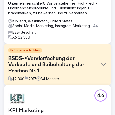
Unternehmen schließt. Wir verstehen es, High-Tech-
Unternehmensprodukte und -Dienstleistungen zu
brandmarken, zu bewerben und zu verkaufen.
Kirkland, Washington, United States
Social-Media-Marketing, Instagram-Marketing
+44
B2B-Geschäft
Ab $2,500
Erfolgsgeschichten
BSDS->Vervierfachung der
Verkäufe und Beibehaltung der
Position Nr. 1
$
2,300
2017
84
Monate
Herausforderung
4.6
Das Body Sense Day Spa in Hyannis Ma wollte eine Full-
Service-Agentur, da es bei Google kein gutes Ranking
hatte und nur sehr wenig Verkehr verzeichnete.
KPI Marketing
Außerdem hatte es Probleme, die monatlichen