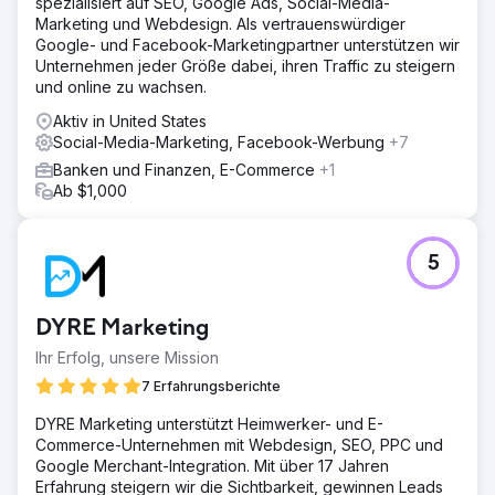
spezialisiert auf SEO, Google Ads, Social-Media-
Marketingstrategie, die SEO, Meta Ads und
Marketing und Webdesign. Als vertrauenswürdiger
Beratungsleistungen kombinierte. Website-Inhalte und -
Google- und Facebook-Marketingpartner unterstützen wir
Struktur wurden optimiert, um das Suchranking zu
Unternehmen jeder Größe dabei, ihren Traffic zu steigern
verbessern, während gezielte Kampagnen Leads mit
und online zu wachsen.
hoher Kaufabsicht generierten. Darüber hinaus
gestalteten wir die Website neu, um das Nutzererlebnis
Aktiv in United States
und die Interaktion zu verbessern und so Glaubwürdigkeit
Social-Media-Marketing, Facebook-Werbung
+7
und Vertrauen zu stärken.
Banken und Finanzen, E-Commerce
+1
Ergebnis
Ab $1,000
Innerhalb von zwei Monaten erreichte Clarity Financial für
sein Hauptkeyword die erste Seite. Nach sechs Monaten
belegte das Unternehmen Platz 3 und im 13. Monat
5
sicherte es sich die Spitzenposition. Dies führte zu einem
Anstieg des organischen Traffics um 274 %, 29 Keywords
auf Seite 1 und einem jährlichen organischen Traffic-Wert
DYRE Marketing
von 143.000 US-Dollar – und festigte damit seine Position
als führender Hypothekenmakler in Canberra.
Ihr Erfolg, unsere Mission
7 Erfahrungsberichte
Zur Agenturseite
DYRE Marketing unterstützt Heimwerker- und E-
Commerce-Unternehmen mit Webdesign, SEO, PPC und
Google Merchant-Integration. Mit über 17 Jahren
Erfahrung steigern wir die Sichtbarkeit, gewinnen Leads