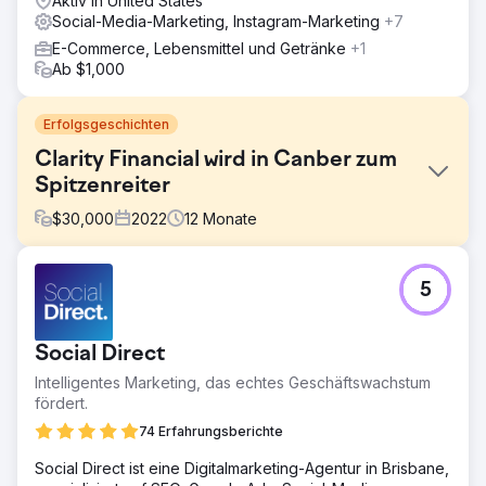
Aktiv in United States
Social-Media-Marketing, Instagram-Marketing
+7
E-Commerce, Lebensmittel und Getränke
+1
Ab $1,000
Erfolgsgeschichten
Clarity Financial wird in Canber zum
Spitzenreiter
$
30,000
2022
12
Monate
Herausforderung
5
Clarity Financial, einer der führenden Hypothekenmakler
in Canberra, rangierte bei Google für „Hypothekenmakler
Canberra“ auf Seite 2 – dem wettbewerbsintensivsten
Social Direct
Keyword in seinem Markt. Die mangelnde Sichtbarkeit auf
der ersten Seite schränkte seine Fähigkeit ein, trotz
Intelligentes Marketing, das echtes Geschäftswachstum
seines guten Rufs und seines kundenorientierten
fördert.
Ansatzes neue Kunden zu gewinnen.
74 Erfahrungsberichte
Lösung
Social Direct ist eine Digitalmarketing-Agentur in Brisbane,
Wir entwickelten eine umfassende digitale