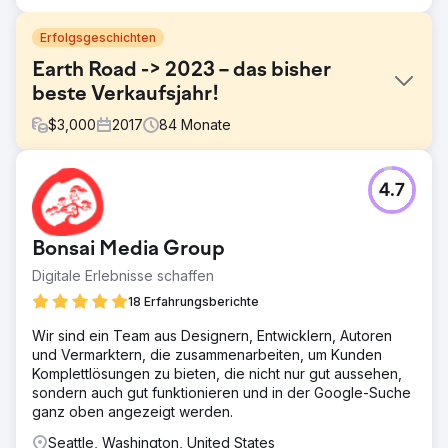
Erfolgsgeschichten
Earth Road -> 2023 – das bisher
beste Verkaufsjahr!
$
3,000
2017
84
Monate
Herausforderung
4.7
Sie benötigten eine vollständige Suite digitaler
Marketingdienste, da sie kaum sichtbar waren, ihr Budget
knapp war und nur wenig Verkehr herrschte.
Bonsai Media Group
Lösung
Digitale Erlebnisse schaffen
Ailie Inc. begann mit dem Umbau der Website von Earth
Road Inc. Asphalt. Nachdem wir die Website indexiert und
18 Erfahrungsberichte
für ein gutes Ranking bei Google eingerichtet hatten,
Wir sind ein Team aus Designern, Entwicklern, Autoren
kümmerten wir uns um digitales Marketing, Social-Media-
und Vermarktern, die zusammenarbeiten, um Kunden
Management und Markenstrategie. Wir haben dieses
Komplettlösungen zu bieten, die nicht nur gut aussehen,
Unternehmen durch viele Veränderungen und
sondern auch gut funktionieren und in der Google-Suche
Wachstumsphasen begleitet.
ganz oben angezeigt werden.
Ergebnis
Seattle, Washington, United States
In jedem Jahr, in dem Earth Road Inc. Asphalt bei Ailie Inc.