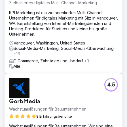
Budgetvorgaben einzuhalten.
Zielbasiertes digitales Multi-Channel-Marketing
Lösung
KPI Marketing ist ein zielorientiertes Multi-Channel-
Wir haben ihre Website neu gestaltet, sie zu unserem
Unternehmen für digitales Marketing mit Sitz in Vancouver,
POS-System hinzugefügt, ihre SEO/SEM-Optimierung
WA. Bereitstellung von Internet-Marketingdiensten und
verbessert und ihnen digitales Marketing mit
Hosting-Produkten für Startups und kleine bis große
umfassendem Social-Media-Engagement und -Support
Unternehmen.
angeboten. Sie sind seit über sieben Jahren unser Kunde.
Vancouver, Washington, United States
Ergebnis
Social-Media-Marketing, Social-Media-Überwachung
Sie sind in ihrem lokalen Umfeld allen anderen
+16
Unternehmen überlegen und florieren. Wir haben ihren
E-Commerce, Zahnärzte und -bedarf
+3
Cashflow vervierfacht. Sieben Jahre später sind sie immer
Alle
noch bei uns.
Zur Agenturseite
4.5
GorbMedia
Wachstumslösungen für Bauunternehmen
8 Erfahrungsberichte
Wachstumslösungen für Bauunternehmen: Wir sind eine