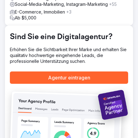
Social-Media-Marketing, Instagram-Marketing
+55
war, sind ihre Umsätze und ihre Sichtbarkeit gestiegen,
2023 war ihr bisher bestes Umsatzjahr. Sie rangieren jetzt
E-Commerce, Immobilien
+3
bei den wichtigsten Keyword-Zielen bei Google auf Platz
Ab $5,000
1-2 und sind seit über sieben Jahren bei uns.
Sind Sie eine Digitalagentur?
Zur Agenturseite
Erhöhen Sie die Sichtbarkeit Ihrer Marke und erhalten Sie
qualitativ hochwertige eingehende Leads, die
professionelle Unterstützung suchen.
Agentur eintragen