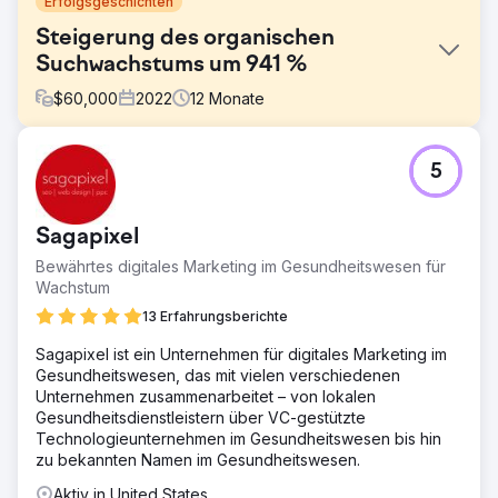
Erfolgsgeschichten
Steigerung des organischen
Suchwachstums um 941 %
$
60,000
2022
12
Monate
Herausforderung
5
Benchmark, Australiens größtes unabhängiges
Unternehmensvermittlungsunternehmen, musste seine
Online-Präsenz stärken und den organischen
Sagapixel
Suchverkehr skalieren. Trotz seiner starken nationalen
Präsenz und Reputation war das Unternehmen einem
Bewährtes digitales Marketing im Gesundheitswesen für
intensiven Wettbewerb um hochwertige Branchen-
Wachstum
Keywords ausgesetzt und benötigte eine nachhaltige
13 Erfahrungsberichte
digitale Strategie, um seine Führungsposition zu
behaupten.
Sagapixel ist ein Unternehmen für digitales Marketing im
Gesundheitswesen, das mit vielen verschiedenen
Lösung
Unternehmen zusammenarbeitet – von lokalen
Wir führten ein umfassendes SEO- und Google Ads-Audit
Gesundheitsdienstleistern über VC-gestützte
durch und identifizierten dabei 16 vorrangige und 84
Technologieunternehmen im Gesundheitswesen bis hin
sekundäre Keywords. Unsere Strategie umfasste die
zu bekannten Namen im Gesundheitswesen.
Erstellung von Nischeninhalten, keyword-fokussierte
Landingpages und technische Website-Optimierungen
Aktiv in United States