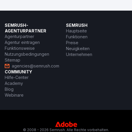
stärkerer Markenbekanntheit und einem stetigen
Wachstum seiner Benutzer
Zur Agenturseite
SEMRUSH-
SEMRUSH
AGENTURPARTNER
Hauptseite
Agenturpartner
Funktionen
Agentur eintragen
Preise
Funktionsweise
Neuigkeiten
Nutzungsbedingungen
Unternehmen
Sitemap
agencies@semrush.com
COMMUNITY
Hilfe-Center
Academy
Blog
Webinare
© 2008 - 2026 Semrush. Alle Rechte vorbehalten.