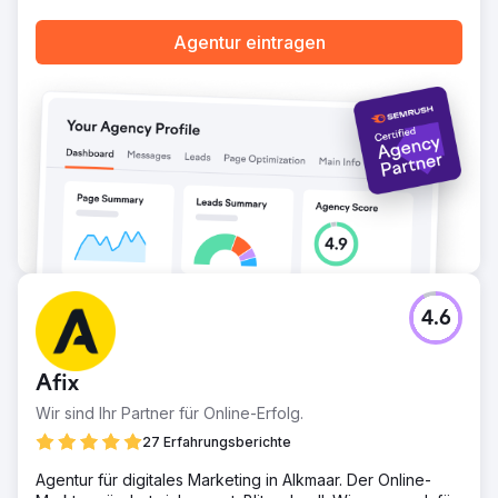
touristischen Suchanfragen und sorgte für mehr direkten,
organischen Traffic.
Agentur eintragen
Ergebnis
Innerhalb eines Jahres verzeichnete der Berliner
Fernsehturm einen Anstieg des nicht markengebundenen
Verkehrs um 200 %, was seine organische Sichtbarkeit
deutlich steigerte. Dieser Besucheranstieg führte zu einer
Steigerung der Konversionsraten aus Direktbuchungen
um 20 %, wodurch die Abhängigkeit von Plattformen
Dritter reduziert wurde. Die optimierte SEO-Strategie
verbesserte nicht nur die Suchrankings, sondern auch
das allgemeine Benutzererlebnis, da es für Besucher
einfacher wurde, Tickets direkt über die Website zu
finden und zu buchen.
4.6
Zur Agenturseite
Afix
Wir sind Ihr Partner für Online-Erfolg.
27 Erfahrungsberichte
Agentur für digitales Marketing in Alkmaar. Der Online-