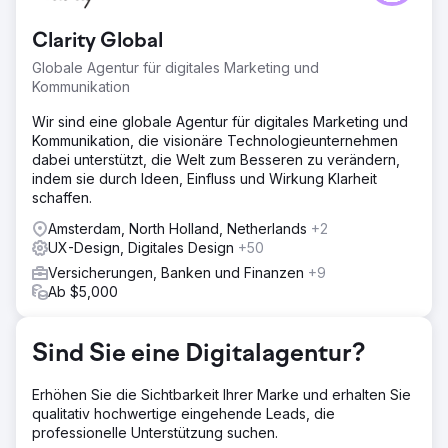
Direktbuchungen zu generieren, da er sich stark auf
markenbezogene Suchen und Plattformen von
Clarity Global
Drittanbietern verließ. Der nicht markenbezogene Verkehr
war gering und die Konversionsraten mussten verbessert
Globale Agentur für digitales Marketing und
werden. Der Wettbewerb mit größeren
Kommunikation
Tourismusplattformen machte es schwierig, organische
Besucher direkt auf die Website zu locken. Sie brauchten
Wir sind eine globale Agentur für digitales Marketing und
eine Strategie, die sowohl die Sichtbarkeit als auch die
Kommunikation, die visionäre Technologieunternehmen
Direktbuchungen, insbesondere aus nicht
dabei unterstützt, die Welt zum Besseren zu verändern,
markenbezogenen Suchen, steigerte. Hier kamen wir mit
indem sie durch Ideen, Einfluss und Wirkung Klarheit
einer maßgeschneiderten SEO-Lösung ins Spiel.
schaffen.
Lösung
Amsterdam, North Holland, Netherlands
+2
Wir implementierten eine umfassende SEO-Strategie, die
UX-Design, Digitales Design
+50
sich auf die Verbesserung der Sichtbarkeit bei
Versicherungen, Banken und Finanzen
+9
Suchanfragen ohne Markennamen konzentrierte. Durch
Ab $5,000
die Optimierung der technischen Aspekte der Website,
die Anreicherung des Inhalts mit relevanten
Schlüsselwörtern und den Aufbau hochwertiger Backlinks
Sind Sie eine Digitalagentur?
erhöhten wir ihre Präsenz in Suchergebnissen der
Konkurrenz. Darüber hinaus verbesserten wir
Erhöhen Sie die Sichtbarkeit Ihrer Marke und erhalten Sie
datenbasiert die Benutzererfahrung und die
qualitativ hochwertige eingehende Leads, die
Konversionsraten. Dieser Ansatz verhalf dem Berliner
professionelle Unterstützung suchen.
Fernsehturm zu einem höheren Ranking bei wichtigen