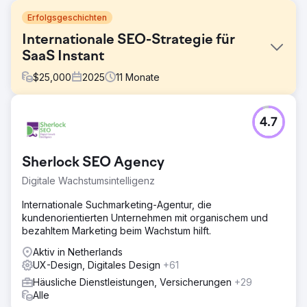
Erfolgsgeschichten
Internationale SEO-Strategie für
SaaS Instant
$
25,000
2025
11
Monate
Herausforderung
4.7
Instant, eine revolutionäre Shopify-Seitenerstellungs-App,
hatte mit Problemen wie geringer Markenbekanntheit und
begrenztem organischen Traffic zu kämpfen. Obwohl sie
Sherlock SEO Agency
eine hochinnovative Lösung für Shopify-Benutzer anbot,
hatte ihre Website Probleme, bei wettbewerbsfähigen
Digitale Wachstumsintelligenz
Branchen-Keywords zu ranken. Die mangelnde
Sichtbarkeit führte zu verpassten Gelegenheiten, Händler
Internationale Suchmarketing-Agentur, die
anzusprechen, die nach benutzerfreundlichen,
kundenorientierten Unternehmen mit organischem und
leistungsstarken Seitenerstellungstools suchten. Darüber
bezahltem Marketing beim Wachstum hilft.
hinaus blieben ihre Konversionsraten aufgrund unklarer
Aktiv in Netherlands
Nachrichtenübermittlung und UX-Problemen unter den
UX-Design, Digitales Design
+61
Erwartungen.
Häusliche Dienstleistungen, Versicherungen
+29
Lösung
Alle
Um die Herausforderungen von Instant zu lösen,