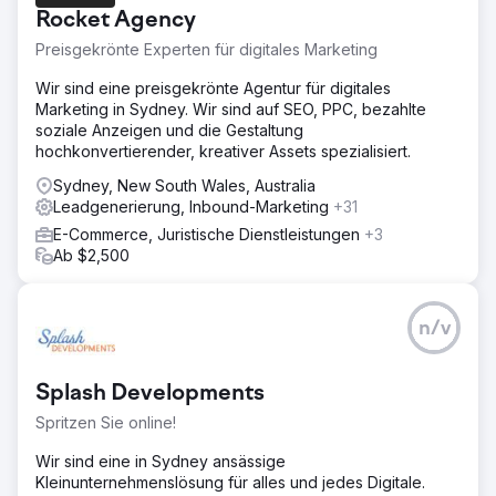
Dem Blog fehlte die Struktur, er wurde für relevante
Rocket Agency
Begriffe nicht gerankt und wichtige Funktionen und
Anwendungsfälle waren kaum sichtbar.
Preisgekrönte Experten für digitales Marketing
Lösung
Wir sind eine preisgekrönte Agentur für digitales
Wir entwickelten eine zielgerichtete Content-Strategie mit
Marketing in Sydney. Wir sind auf SEO, PPC, bezahlte
Fokus auf Keywords mit hoher Kaufabsicht in den
soziale Anzeigen und die Gestaltung
Bereichen HR-Compliance, Gehaltsabrechnung und
hochkonvertierender, kreativer Assets spezialisiert.
Onboarding. Wir erstellten neue Landingpages,
ausführliche Blog-Inhalte und Fallstudien, um jede Phase
Sydney, New South Wales, Australia
der Customer Journey zu unterstützen. Interne
Leadgenerierung, Inbound-Marketing
+31
Verlinkungen und Metadaten wurden optimiert.
E-Commerce, Juristische Dienstleistungen
+3
Ab $2,500
Ergebnis
Die monatlichen Conversions verdreifachten sich
innerhalb von fünf Monaten. Der organische Traffic stieg
um 189 %, und der Blog platzierte sich bei über 25
n/v
gezielten Keywords in den Top 5. Die Marke
verzeichnete zudem einen Anstieg der inhaltlich
motivierten Demoanfragen um 40 %.
Splash Developments
Spritzen Sie online!
Zur Agenturseite
Wir sind eine in Sydney ansässige
Kleinunternehmenslösung für alles und jedes Digitale.