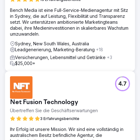
Lösung
Bench Media ist eine Full-Service-Medienagentur mit Sitz
Wir führten umfangreiche Recherchen durch, optimierten
in Sydney, die auf Leistung, Flexibilität und Transparenz
die Ziel-Keywords und starteten eine hochgradig
setzt. Wir unterstützen ambitionierte Marketingteams
zielgerichtete PPC-Kampagne mit Google Ads. Darüber
dabei, ihre Medieninvestitionen in skalierbares Wachstum
hinaus erstellten wir ansprechende und informative
umzuwandeln.
Inhalte, die sich an potenzielle Patienten und
Gesundheitsinteressierte richteten und sicherstellten,
Sydney, New South Wales, Australia
dass sie auf ihre Bedürfnisse abgestimmt waren.
Leadgenerierung, Marketing-Beratung
+18
Ergebnis
Versicherungen, Lebensmittel und Getränke
+3
30.000 £ Umsatzsteigerung in 3 Monaten, 45 % mehr
$25,000+
organischen Verkehr, 50 % mehr Termine für neue
Patienten, 35 % mehr Engagement in sozialen Medien.
Der Kunde wurde auf bekannten Gesundheits- und
4.7
Wellness-Websites vorgestellt, was seine Online-Präsenz
und seinen Ruf deutlich steigerte.
Net Fusion Technology
Zur Agenturseite
Übertreffen Sie die Geschäftserwartungen
3 Erfahrungsberichte
Ihr Erfolg ist unsere Mission. Wir sind eine vollständig in
australischem Besitz befindliche Agentur, die