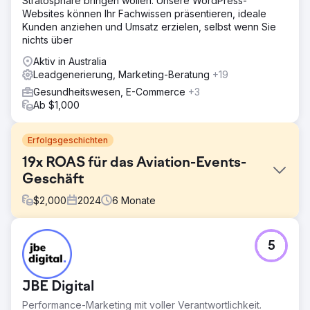
Stratosphäre bringen wollen. Unsere WordPress-
Websites können Ihr Fachwissen präsentieren, ideale
Kunden anziehen und Umsatz erzielen, selbst wenn Sie
nichts über
Aktiv in Australia
Leadgenerierung, Marketing-Beratung
+19
Gesundheitswesen, E-Commerce
+3
Ab $1,000
Erfolgsgeschichten
19x ROAS für das Aviation-Events-
Geschäft
$
2,000
2024
6
Monate
Herausforderung
5
Dieser Kunde kam in den Monaten vor seinen beiden
wichtigsten Veranstaltungen zu JBE Digital und benötigte
Hilfe beim Ticketverkauf. Die Ticketverkäufe liefen gut,
JBE Digital
aber sie brauchten dringend Wachstum und eine
Strategie von Profis, um dorthin zu gelangen.
Performance-Marketing mit voller Verantwortlichkeit.