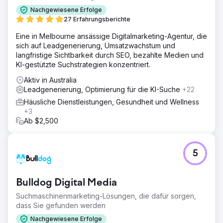
Lösung
Nachgewiesene Erfolge
Nach einer umfassenden Prüfung haben wir eine
27 Erfahrungsberichte
Strategie entwickelt, um mithilfe erstaunlicher Kreativität
Eine in Melbourne ansässige Digitalmarketing-Agentur, die
potenzielle Kunden zu gewinnen, mithilfe einer Lead-
sich auf Leadgenerierung, Umsatzwachstum und
Capture-Kampagne eine Liste von Listen zu erstellen und
langfristige Sichtbarkeit durch SEO, bezahlte Medien und
diese interessierten Interessenten dann in Ticketkäufer
KI-gestützte Suchstrategien konzentriert.
umzuwandeln. Wir haben die Medien im Vorfeld der
Veranstaltung so geplant, dass die Verteilung der
Aktiv in Australia
Budgets problemlos an ihre Ergebnisse angepasst
Leadgenerierung, Optimierung für die KI-Suche
+22
werden konnte, wobei die Ausgaben bis zur
Häusliche Dienstleistungen, Gesundheit und Wellness
Veranstaltung skaliert wurden.
+3
Ergebnis
Ab $2,500
Die Rohergebnisse waren erstaunlich: 19-facher ROAS
und über 100.000 US-Dollar Umsatz durch unsere
Anzeigen allein in den letzten 2 Wochen. Darüber hinaus
5
stiegen ihre Ticketverkäufe im Vergleich zum Vorjahr um
über 20 %.
Bulldog Digital Media
Zur Agenturseite
Suchmaschinenmarketing-Lösungen, die dafür sorgen,
dass Sie gefunden werden
Nachgewiesene Erfolge