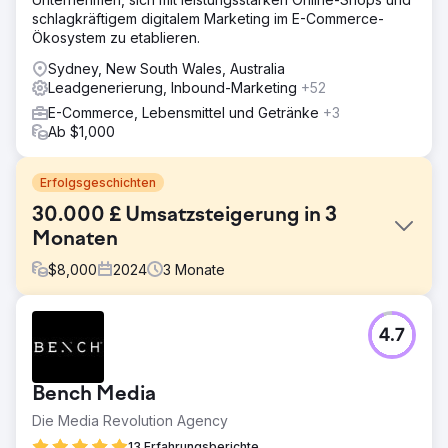
schlagkräftigem digitalem Marketing im E-Commerce-
Ökosystem zu etablieren.
Sydney, New South Wales, Australia
Leadgenerierung, Inbound-Marketing
+52
E-Commerce, Lebensmittel und Getränke
+3
Ab $1,000
Erfolgsgeschichten
30.000 £ Umsatzsteigerung in 3
Monaten
$
8,000
2024
3
Monate
Herausforderung
4.7
Unser Kunde ist ein führender Arzt für funktionelle
Medizin und bietet eine Reihe ganzheitlicher
Gesundheitsdienstleistungen an. Der Kunde hat unsere
Bench Media
Dienste für organische SEO und PPC-Kampagnen in
Anspruch genommen, um seine Online-Präsenz zu
Die Media Revolution Agency
stärken und mehr Umsatz zu erzielen.
13 Erfahrungsberichte