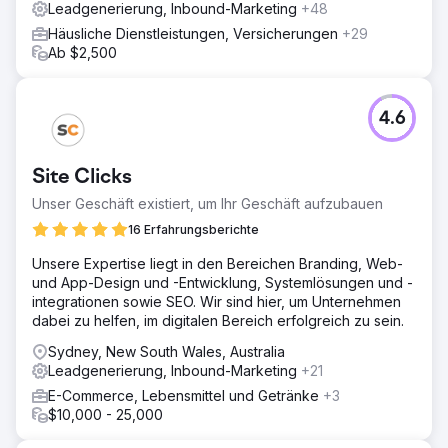
Leadgenerierung, Inbound-Marketing
+48
Der monatliche Umsatz aus bezahlter Suche stieg um 280
%, während die Kosten pro Akquisition halbiert wurden.
Häusliche Dienstleistungen, Versicherungen
+29
Über 30 % der Käufe stammten von Neukunden, die die
Ab $2,500
Marke über Anzeigen entdeckt hatten.
Zur Agenturseite
4.6
Site Clicks
Unser Geschäft existiert, um Ihr Geschäft aufzubauen
16 Erfahrungsberichte
Unsere Expertise liegt in den Bereichen Branding, Web-
und App-Design und -Entwicklung, Systemlösungen und -
integrationen sowie SEO. Wir sind hier, um Unternehmen
dabei zu helfen, im digitalen Bereich erfolgreich zu sein.
Sydney, New South Wales, Australia
Leadgenerierung, Inbound-Marketing
+21
E-Commerce, Lebensmittel und Getränke
+3
$10,000 - 25,000