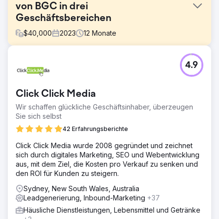
von BGC in drei
Geschäftsbereichen
$
40,000
2023
12
Monate
Herausforderung
4.9
BGC benötigte eine einheitliche digitale
Marketingstrategie für drei verschiedene Marken. Das
Unternehmen hatte zuvor mit anderen Agenturen
Click Click Media
zusammengearbeitet, hatte jedoch Probleme mit
Transparenz, Reporting und Ergebnissen. BGC wünschte
Wir schaffen glückliche Geschäftsinhaber, überzeugen
sich einen klaren ROI, ein besseres Lead-Tracking und
Sie sich selbst
skalierbares Wachstum über bezahlte und organische
42 Erfahrungsberichte
Kanäle.
Click Click Media wurde 2008 gegründet und zeichnet
Lösung
sich durch digitales Marketing, SEO und Webentwicklung
PWD startete mit einer SEO- und Google Ads-Strategie
aus, mit dem Ziel, die Kosten pro Verkauf zu senken und
auf Basis von SEMrush, um die Sichtbarkeit zu erhöhen
den ROI für Kunden zu steigern.
und die Performance detailliert zu verfolgen. Nach
anfänglichen Erfolgen weiteten wir unsere Aktivitäten auf
Sydney, New South Wales, Australia
Social-Media-Werbung aus, um eine Produkteinführung
Leadgenerierung, Inbound-Marketing
+37
zu unterstützen – mit einer plattformübergreifenden
Häusliche Dienstleistungen, Lebensmittel und Getränke
Wettbewerbskampagne auf Facebook und Instagram.