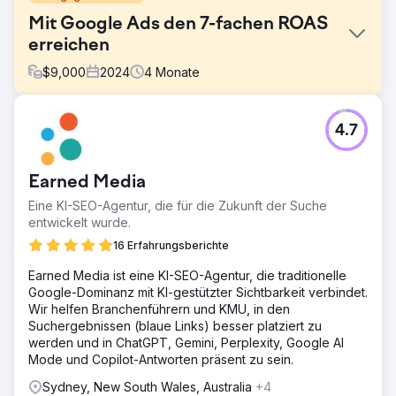
Mit Google Ads den 7-fachen ROAS
erreichen
$
9,000
2024
4
Monate
Herausforderung
4.7
Ein Modehändler hatte intern bezahlte Anzeigen
geschaltet, kämpfte jedoch mit niedrigen
Konversionsraten und unrentablen Ausgaben. Der
Earned Media
Produktfeed war schlecht strukturiert und die Kampagnen
waren nicht nach Zielgruppe oder Produktkategorie
Eine KI-SEO-Agentur, die für die Zukunft der Suche
segmentiert.
entwickelt wurde.
Lösung
16 Erfahrungsberichte
Wir haben das Google Ads-Konto von Grund auf neu
Earned Media ist eine KI-SEO-Agentur, die traditionelle
aufgebaut: Neue Pmax-Shopping-Kampagnen, Branded
Google-Dominanz mit KI-gestützter Sichtbarkeit verbindet.
Search Ads und Remarketing-Listen wurden
Wir helfen Branchenführern und KMU, in den
implementiert. Außerdem haben wir Produkttitel und -
Suchergebnissen (blaue Links) besser platziert zu
beschreibungen im Feed optimiert und GA4 für ein
werden und in ChatGPT, Gemini, Perplexity, Google AI
besseres Conversion-Tracking angebunden.
Mode und Copilot-Antworten präsent zu sein.
Ergebnis
Sydney, New South Wales, Australia
+4
Der Return on Ad Spend (ROAS) stieg von 1,6x auf 7,2x.