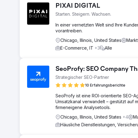
PIXAI DIGITAL
Starten. Steigern. Wachsen.
In einer vernetzten Welt sind Ihre Kund
vorantreiben.
Chicago, Illinois, United States
Markt
E-Commerce, IT
+3
Alle
SeoProfy: SEO Company That
Strategischer SEO-Partner
10 Erfahrungsberichte
SeoProfy ist eine ROI-orientierte SEO-A
Umsatzkanal verwandelt – gestützt auf m
firmeneigene Analysetools.
Chicago, Illinois, United States
+4
Ma
Häusliche Dienstleistungen, Versiche