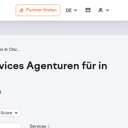
DE
Partner finden
Market Research Agencies In Chicago
ices Agenturen für in
n
-Score
Services