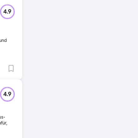
4.9
 und
4.9
ss-
für,