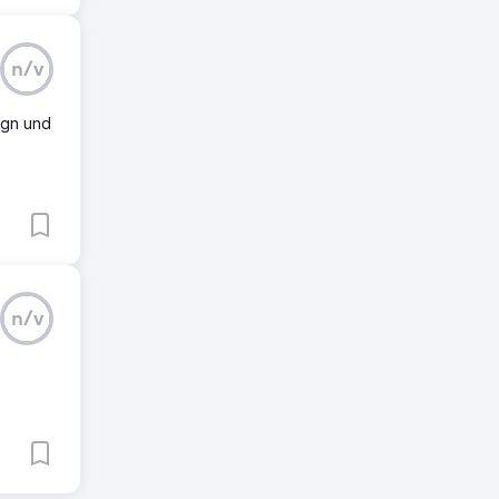
n/v
ign und
n/v