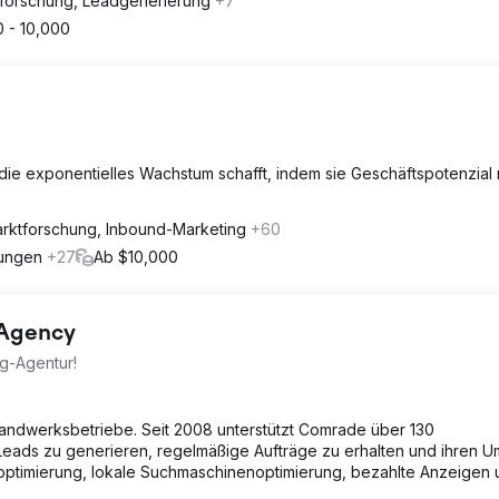
forschung, Leadgenerierung
+7
 - 10,000
 die exponentielles Wachstum schafft, indem sie Geschäftspotenzial 
rktforschung, Inbound-Marketing
+60
rungen
+27
Ab $10,000
 Agency
ng-Agentur!
Handwerksbetriebe. Seit 2008 unterstützt Comrade über 130
Leads zu generieren, regelmäßige Aufträge zu erhalten und ihren U
optimierung, lokale Suchmaschinenoptimierung, bezahlte Anzeigen 