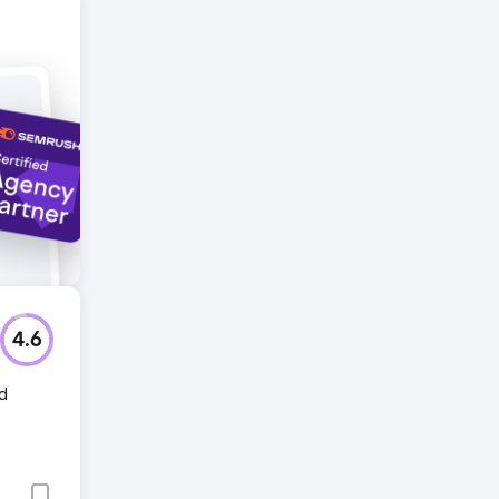
4.6
nd