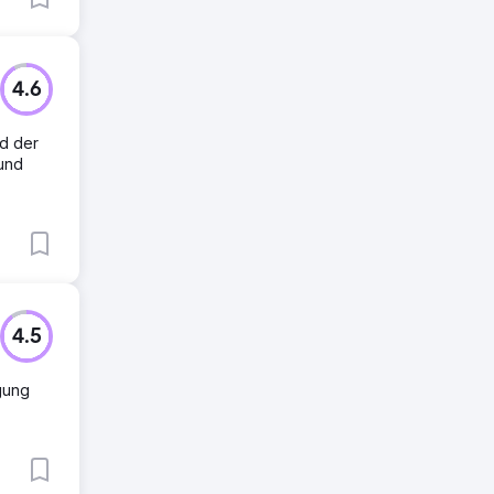
4.6
nd der
und
4.5
igung