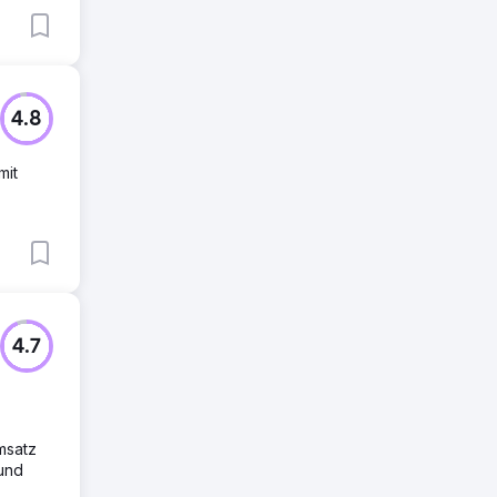
4.8
mit
4.7
msatz
und