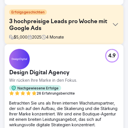
Erfolgsgeschichten
3 hochpreisige Leads pro Woche mit
Google Ads
$
5,000
2025
4
Monate
Herausforderung
4.9
„Digitales Marketing funktioniert in dieser Branche einfach
nicht.“ Das hatte dieser Kunde auf jeder Veranstaltung
gehört, und bis zur Zusammenarbeit mit uns war das seine
Design Digital Agency
Erfahrung. Ein tieferes Verständnis für diese
Nischenbranche ermöglichte es uns, nicht nur effektivere
Wir rücken Ihre Marke in den Fokus.
Texte und Keyword-Strategien zu entwickeln, sondern
Nachgewiesene Erfolge
auch eine alternative Budgetstrategie zu erproben, die
26 Erfahrungsberichte
uns zum Marktführer machte.
Betrachten Sie uns als Ihren internen Wachstumspartner,
Lösung
der sich auf den Aufbau, die Skalierung und die Stärkung
Wir übernahmen die gesamte digitale Strategie für diesen
Ihrer Marke konzentriert. Wir sind eine Boutique-Agentur
Kunden. Da wir ihn mitten in der Hochsaison an Bord
mit einem breiten Leistungsangebot, das sich auf
holten, wollten wir sofort Leads generieren. Wir
wirkungsvolle digitale Strategien konzentriert.
verwarfen die Strategien der vorherigen Agenturen und