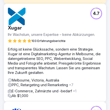
Herausforderung
4.7
Channers On Norfolk ist eine wunderschöne Boutique-
Unterkunft auf der Norfolkinsel. Sie suchten nach digitalen
Marketinglösungen, um ihre Markenbekanntheit zu
Xugar
steigern, den organischen Traffic zu steigern, das
Keyword-Ranking zu verbessern und die
Ihr Wachstum, unsere Expertise – keine Abkürzungen.
Leads/Buchungen für ihr Unternehmen zu steigern.
103 Erfahrungsberichte
Lösung
Erfolg ist keine Glückssache, sondern eine Strategie.
Wir haben eine ausführliche Keyword-Recherche
Xugar ist eine Digitalmarketing-Agentur in Melbourne, die
durchgeführt und 25 Keywords (mit
datengetriebene SEO, PPC, Webentwicklung, Social
Navigationssuchabsicht) identifiziert, auf die sie sich
Media und Fotografie anbietet. Preisgekrönte Ergebnisse
konzentrieren sollten, um ihren organischen Traffic und
und transparentes Wachstum. Lassen Sie uns gemeinsam
damit die Buchungen zu steigern. Mithilfe ihrer
Ihre Zukunft gestalten.
Zielschlüsselwörter haben wir die Website optimiert und
wichtige zugrunde liegende Probleme behoben.
Melbourne, Victoria, Australia
PPC, Retargeting und Remarketing
+7
Ergebnis
 Verbesserte organische Conversions/Buchungen um
E-Commerce, Zahnärzte und -bedarf
+1
über 1.110 % (erhöhte Conversions von 6 auf 73) pro
Ab $1,000
Monat  Der organische Traffic verbesserte sich von 482
auf 2.197 (das sind über 350 %) pro Monat  Von 25 Ziel-
Keywords begannen 22 Keywords auf dem ersten Platz