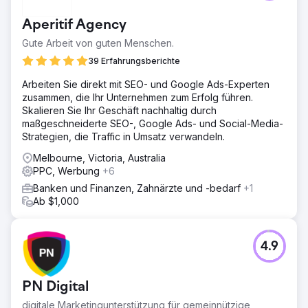
Zahl der Online-Catering-Bestellungen von Kunden aus
dem Großraum Sydney zu erhöhen, wobei der
Aperitif Agency
Schwerpunkt insbesondere auf der Steigerung der
Wiederholungskäufe und der Erhöhung des
Gute Arbeit von guten Menschen.
Gesamtumsatzes lag.
39 Erfahrungsberichte
Lösung
Arbeiten Sie direkt mit SEO- und Google Ads-Experten
Soup setzte eine gezielte Suchstrategie ein, die sich
zusammen, die Ihr Unternehmen zum Erfolg führen.
ausschließlich auf die Gewinnung neuer Kunden
Skalieren Sie Ihr Geschäft nachhaltig durch
konzentrierte. Indem wir uns auf Keywords mit hoher
maßgeschneiderte SEO-, Google Ads- und Social-Media-
Kaufabsicht konzentrierten, die für die Gastronomie
Strategien, die Traffic in Umsatz verwandeln.
relevant sind, konnten wir kaufbereite Kunden gewinnen
und ihre bestehenden B2B-Aktivitäten durch einen
Melbourne, Victoria, Australia
expandierenden DTC ergänzen.
PPC, Werbung
+6
Ergebnis
Banken und Finanzen, Zahnärzte und -bedarf
+1
43-faches Umsatzwachstum in den ersten 3 Monaten +34
Ab $1,000
% Umsatzwachstum im Vergleich zum Vorjahr
Zur Agenturseite
4.9
PN Digital
digitale Marketingunterstützung für gemeinnützige