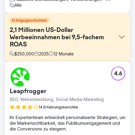
Alle
Erfolgsgeschichten
2,1 Millionen US-Dollar
Werbeeinnahmen bei 9,5-fachem
ROAS
$
250,000
2025
12
Monate
Herausforderung
4.6
Eine direkt an den Endverbraucher verkaufte
Hautpflegemarke hatte bei ihren Online-Verkäufen ein
Plateau erreicht. Sie sah sich mit folgenden Problemen
Leapfrogger
konfrontiert: • Steigende Akquisitionskosten auf Meta und
Google • Eine stagnierende Wiederkaufsrate • Geringe
SEO, Webentwicklung, Social-Media-Marketing
Geschwindigkeit bei kreativen Tests (dieselben Anzeigen
14 Erfahrungsberichte
liefen monatelang) • Keine Segmentierung im E-Mail-
Marketing • Eingeschränkte Expansion in internationale
Ihr Expertenteam entwickelt personalisierte Strategien, um
Märkte
die Markensichtbarkeit, das Publikumsengagement und
die Conversions zu steigern.
Lösung