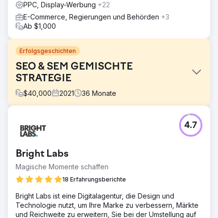
PPC, Display-Werbung
+22
E-Commerce, Regierungen und Behörden
+3
Ab $1,000
Erfolgsgeschichten
SEO & SEM GEMISCHTE
STRATEGIE
$
40,000
2021
36
Monate
Herausforderung
4.7
Steigern Sie den Umsatz von Komerco und treiben Sie
die Markenmission voran, der führende Materialanbieter
für die australische Bauindustrie zu werden.
Bright Labs
Lösung
Magische Momente schaffen
Soup arbeitete eng mit dem Kunden zusammen, um die
wichtigsten Produkte zu identifizieren, die in den SERPs
18 Erfahrungsberichte
und beim Shopping angezeigt werden sollten, um das
Bright Labs ist eine Digitalagentur, die Design und
Medienbudget zu maximieren. Soup fügte
Technologie nutzt, um Ihre Marke zu verbessern, Märkte
maßgeschneiderte Zielgruppensegmente hinzu, um
und Reichweite zu erweitern, Sie bei der Umstellung auf
Kunden im Markt zu finden, und testete Such- und