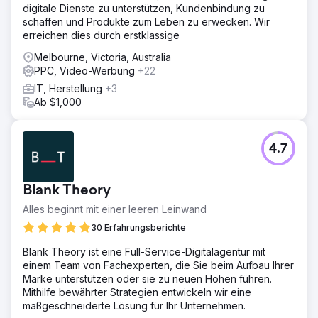
digitale Dienste zu unterstützen, Kundenbindung zu
Shopping-Kampagnen, um die perfekte Lösung zu finden.
schaffen und Produkte zum Leben zu erwecken. Wir
Ergebnis
erreichen dies durch erstklassige
+106 % BENUTZER IM JAHR +7.106 % ONLINE-UMSATZ
Melbourne, Victoria, Australia
IM JAHR +98 % KONVERSIONSRATE IM JAHR
PPC, Video-Werbung
+22
IT, Herstellung
+3
Zur Agenturseite
Ab $1,000
4.7
Blank Theory
Alles beginnt mit einer leeren Leinwand
30 Erfahrungsberichte
Blank Theory ist eine Full-Service-Digitalagentur mit
einem Team von Fachexperten, die Sie beim Aufbau Ihrer
Marke unterstützen oder sie zu neuen Höhen führen.
Mithilfe bewährter Strategien entwickeln wir eine
maßgeschneiderte Lösung für Ihr Unternehmen.