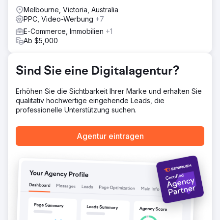
entwickelten direkt eine extrem effektive Landingpage,
Melbourne, Victoria, Australia
die einfach unwiderstehlich war. Innerhalb von zwei
PPC, Video-Werbung
+7
Wochen war sie online, und ab dem Zeitpunkt der
E-Commerce, Immobilien
+1
Anzeigenschaltung erhielten wir alle zwei Tage einen
Ab $5,000
neuen Lead.
Ergebnis
„Wir müssen die Anzeigen vorerst pausieren, wir haben
Sind Sie eine Digitalagentur?
zu viele Anfragen zu bearbeiten.“ Die beste schlechte
Nachricht, die wir als Agentur erwarten konnten. Wir
Erhöhen Sie die Sichtbarkeit Ihrer Marke und erhalten Sie
arbeiten in dieser Zeit weiter an ihrer SEO, sodass wir ihr
qualitativ hochwertige eingehende Leads, die
tägliches Budget senken können, sobald sie wieder
professionelle Unterstützung suchen.
online gehen wollen.
Agentur eintragen
Zur Agenturseite