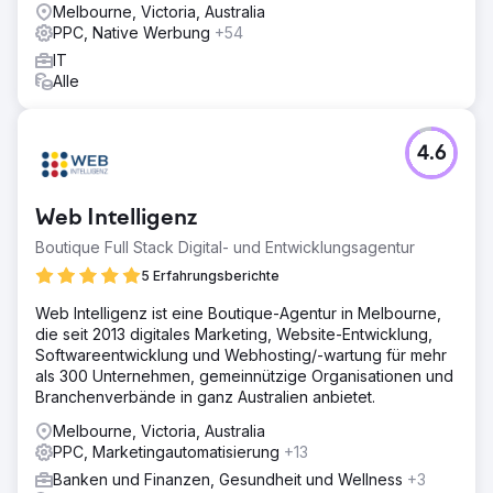
Wir haben eine mehrgleisige Wachstumsstrategie
Melbourne, Victoria, Australia
umgesetzt: • Skalierte Akquisekampagnen über Meta
PPC, Native Werbung
+54
Advantage+ und TikTok Spark Ads • Aufbau einer
IT
strukturierten Kreativ-Testpipeline mit wöchentlichen
Alle
Anzeigeniterationen • Überarbeitung der Klaviyo-Flows
mit personalisierten Nachschuberinnerungen und VIP-
Angeboten • Ausweitung der Kampagnen auf
Neuseeland und Singapur mit lokalisierter Kreativarbeit •
4.6
Optimierung von Produktpaketen und Upselling-/Cross-
Selling-Angeboten vor Ort
Web Intelligenz
Ergebnis
Über 12 Monate: • Der Umsatz stieg auf 2,1 Mio. USD (ein
Boutique Full Stack Digital- und Entwicklungsagentur
Anstieg von 176 % im Vergleich zum Vorjahr) • Die
5 Erfahrungsberichte
durchschnittliche Wiederholungskaufrate stieg um 38 % •
Die Kundenakquisitionskosten sanken um 29 % •
Web Intelligenz ist eine Boutique-Agentur in Melbourne,
Bezahlte Kampagnen erzielten einen 9,5-fachen ROAS
die seit 2013 digitales Marketing, Website-Entwicklung,
Softwareentwicklung und Webhosting/-wartung für mehr
als 300 Unternehmen, gemeinnützige Organisationen und
Zur Agenturseite
Branchenverbände in ganz Australien anbietet.
Melbourne, Victoria, Australia
PPC, Marketingautomatisierung
+13
Banken und Finanzen, Gesundheit und Wellness
+3