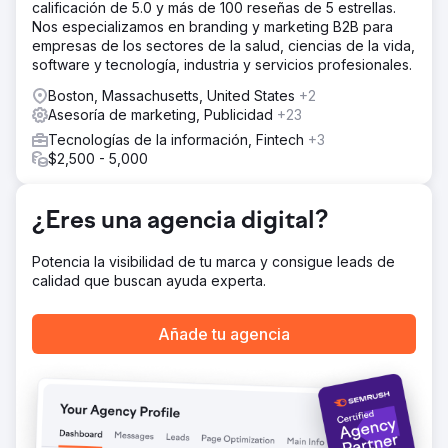
calificación de 5.0 y más de 100 reseñas de 5 estrellas.
La solución
Nos especializamos en branding y marketing B2B para
Desarrollamos una estrategia de SEO dirigida a términos
empresas de los sectores de la salud, ciencias de la vida,
de categorías clave como "Mejor software de
software y tecnología, industria y servicios profesionales.
planificación y análisis financiero", palabras clave de la
competencia y otras palabras clave de alta intención en
Boston, Massachusetts, United States
+2
el espacio. Luego implementamos nuestro paquete de
Asesoría de marketing, Publicidad
+23
SEO estándar que incluye 5 artículos por mes escritos por
Tecnologías de la información, Fintech
+3
expertos de la industria de nuestro equipo y 2 vínculos
$2,500 - 5,000
de retroceso por mes para generar autoridad de dominio.
El resultado
¿Eres una agencia digital?
Aumentó el tráfico orgánico de 0 a 64 400 visitantes por
mes. Cube ahora ocupa el primer puesto en la primera
página para todas las palabras clave de FP&A que le
Potencia la visibilidad de tu marca y consigue leads de
interesan, incluida la primera posición en la categoría
calidad que buscan ayuda experta.
“Mejor software de FP&A”, su palabra clave con mayor
conversión.
Añade tu agencia
Ir a la página de la agencia