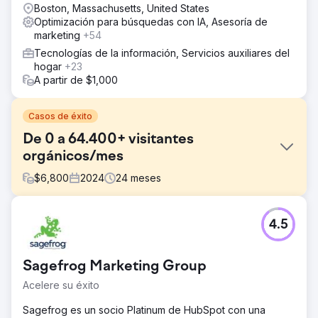
Boston, Massachusetts, United States
Optimización para búsquedas con IA, Asesoría de
marketing
+54
Tecnologías de la información, Servicios auxiliares del
hogar
+23
A partir de $1,000
Casos de éxito
De 0 a 64.400+ visitantes
orgánicos/mes
$
6,800
2024
24
meses
El reto
4.5
Cube Software es una empresa de tecnología financiera,
la primera plataforma de planificación y análisis financiero
(FP&A) nativa de hojas de cálculo, respaldada por Battery
Sagefrog Marketing Group
Ventures. Cube Software se asoció con Growth Marketing
Pro porque notaron que el SEO había demostrado ser
Acelere su éxito
eficaz para generar demostraciones y clientes, y querían
ampliarlo.
Sagefrog es un socio Platinum de HubSpot con una