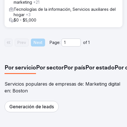
marketing
+21
Tecnologías de la información, Servicios auxiliares del
hogar
+3
$0 - $5,000
Prev
Next
Page:
of
1
Por servicio
Por sector
Por país
Por estado
Por 
Servicios populares de empresas de: Marketing digital
en: Boston
Generación de leads