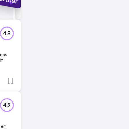
4.9
ados
om
4.9
s em