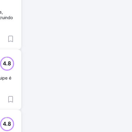
s,
truindo
4.8
uipe é
4.8