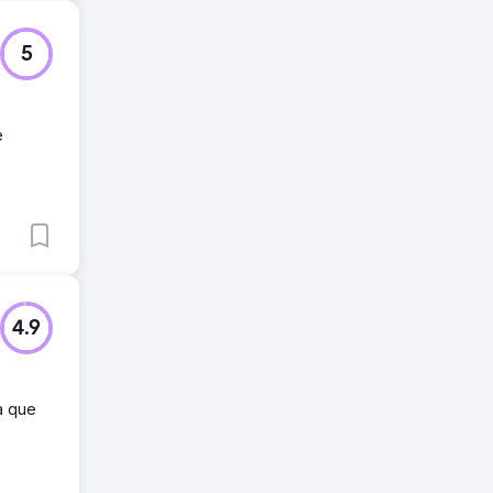
5
e
4.9
a que