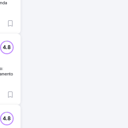
enda
4.8
o:
jamento
4.8