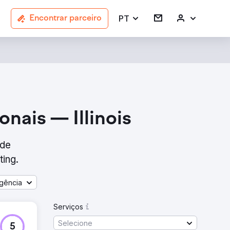
PT
Encontrar parceiro
nais — Illinois
 de
ting.
gência
Serviços
Selecione
5