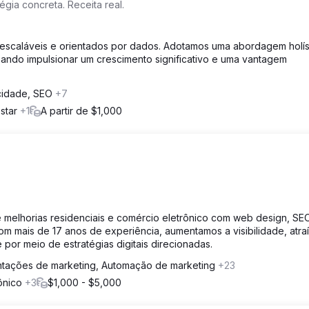
gia concreta. Receita real.
g escaláveis e orientados por dados. Adotamos uma abordagem holís
ando impulsionar um crescimento significativo e uma vantagem
cidade, SEO
+7
estar
+1
A partir de $1,000
 melhorias residenciais e comércio eletrônico com web design, SE
m mais de 17 anos de experiência, aumentamos a visibilidade, atra
por meio de estratégias digitais direcionadas.
ntações de marketing, Automação de marketing
+23
rônico
+3
$1,000 - $5,000