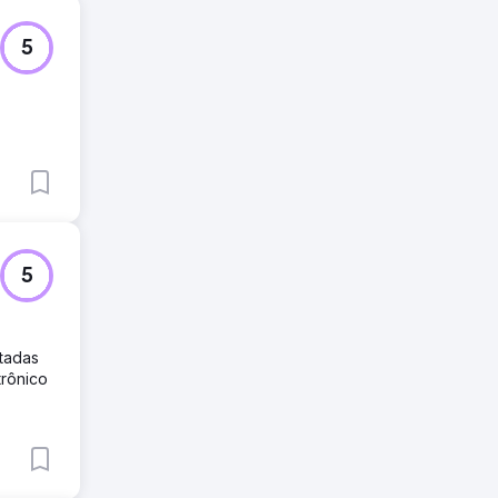
5
5
etadas
trônico