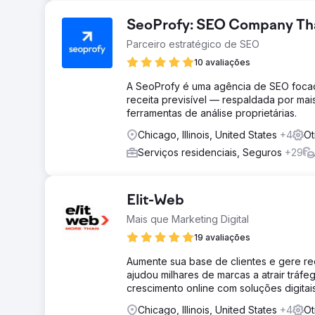
SeoProfy: SEO Company That
Parceiro estratégico de SEO
10 avaliações
A SeoProfy é uma agência de SEO focad
receita previsível — respaldada por ma
ferramentas de análise proprietárias.
Chicago, Illinois, United States
+4
Ot
Serviços residenciais, Seguros
+29
Elit-Web
Mais que Marketing Digital
19 avaliações
Aumente sua base de clientes e gere re
ajudou milhares de marcas a atrair tráf
crescimento online com soluções digita
Chicago, Illinois, United States
+4
Ot