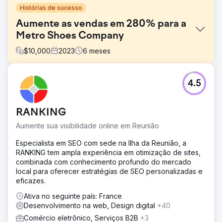
Histórias de sucesso
Aumente as vendas em 280% para a
Metro Shoes Company
$
10,000
2023
6
meses
Desafio
4.5
A empresa queria escalar e fazer crescer o seu negócio
online; no entanto, houve obstáculos que tornaram este
objectivo significativamente mais desafiante. Essas
RANKING
limitações incluíam: Problemas com a estrutura de URL das
páginas de produtos causavam problemas de
Aumente sua visibilidade online em Reunião
redirecionamento e de servidor, levando a problemas de
indexação. Problema de velocidade da página
Especialista em SEO com sede na Ilha da Reunião, a
RANKING tem ampla experiência em otimização de sites,
Solução
combinada com conhecimento profundo do mercado
Para superar os desafios mencionados, foram
local para oferecer estratégias de SEO personalizadas e
implementadas as seguintes soluções: SEO Técnico: SEO
eficazes.
Yodha realizou correções técnicas como Atualização do
arquivo Robots.txt, Esquemas, Sitemap e Otimização
Ativa no seguinte país: France
Breadcrumb. Perguntas frequentes sobre otimização na
Desenvolvimento na web, Design digital
+40
página Implementação de esquema Análise de lacunas
Comércio eletrônico, Serviços B2B
+3