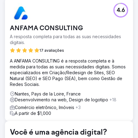
Desafio
4.6
Os Padellers enfrentaram desafios significativos com seu
antigo site, lutando com tráfego orgânico ruim e baixas
taxas de conversão. Seu design desatualizado e a falta
ANFAMA CONSULTING
de otimização de SEO dificultaram a atração de novos
clientes, enquanto sua visibilidade online permaneceu
A resposta completa para todas as suas necessidades
limitada. Apesar dos esforços para melhorar, eles não
digitais.
conseguiram atingir os resultados de que precisavam,
17 avaliações
levando a oportunidades perdidas em um mercado
competitivo. Uma reformulação abrangente foi necessária
A ANFAMA CONSULTING é a resposta completa e à
para impulsionar sua presença digital e impulsionar o
medida para todas as suas necessidades digitais. Somos
crescimento.
especializados em Criação/Redesign de Sites, SEO
Natural (SEO) e SEO Pago (SEA), bem como Gestão de
Solução
Redes Sociais.
Para lidar com os desafios do The Padellers,
implementamos um redesenho completo do site focado
Nantes, Pays de la Loire, France
em melhorar a experiência do usuário e a otimização de
Desenvolvimento na web, Design de logotipo
+18
SEO. Realizamos uma pesquisa aprofundada de palavras-
Comércio eletrônico, Imóveis
+3
chave, otimizamos a estrutura do site e melhoramos a
A partir de $1,000
velocidade de carregamento da página. Além disso,
criamos uma estratégia de conteúdo clara para atingir seu
público e integramos elementos focados em conversão
Você é uma agência digital?
para melhorar a geração de leads. Essas mudanças