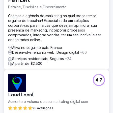
Plan Left
Resultado
Em um ano, a Berlin TV Tower viu um aumento de 200%
Detalhe, Disciplina e Discernimento
no tráfego sem marca, aumentando significativamente sua
Criamos a agência de marketing na qual todos temos
visibilidade orgânica. Esse aumento de visitantes se
orgulho de trabalhar! Especializada em soluções
traduziu em um aumento de 20% nas taxas de conversão
corporativas para marcas que desejam aprimorar sua
de reservas diretas, reduzindo sua dependência de
presença de marketing, incorporar processos
plataformas de terceiros. A estratégia de SEO otimizada
comprovados, integrar vendas, ter um site incrível e ser
não apenas melhorou as classificações de pesquisa, mas
encontradas online.
também aprimorou a experiência geral do usuário,
tornando mais fácil para os visitantes encontrarem e
Ativa no seguinte país: France
reservarem ingressos diretamente pelo site.
Desenvolvimento na web, Design digital
+60
Serviços residenciais, Seguros
+24
Ir para a página da agência
A partir de $2,500
4.7
LoudLocal
Aumente o volume do seu marketing digital com
25 avaliações