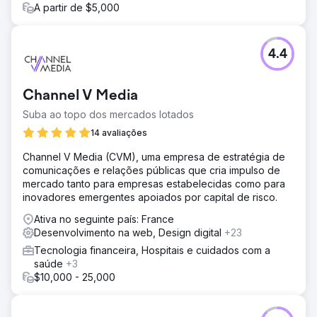
de conteúdo
A partir de $5,000
Resultado
Ao longo de 6 meses, SEO Yodha ajudou a Metro Shoes
a melhorar sua receita por meio de um canal orgânico. Os
4.4
resultados detalhados foram os seguintes: Receita
orgânica aumentou 68% Sessões orgânicas aumentaram
90% Usuários orgânicos aumentaram 91% Usuários
Channel V Media
aumentaram 93% Novos usuários aumentaram 88% via
Suba ao topo dos mercados lotados
orgânico
14 avaliações
Ir para a página da agência
Channel V Media (CVM), uma empresa de estratégia de
comunicações e relações públicas que cria impulso de
mercado tanto para empresas estabelecidas como para
inovadores emergentes apoiados por capital de risco.
Ativa no seguinte país: France
Desenvolvimento na web, Design digital
+23
Tecnologia financeira, Hospitais e cuidados com a
saúde
+3
$10,000 - 25,000