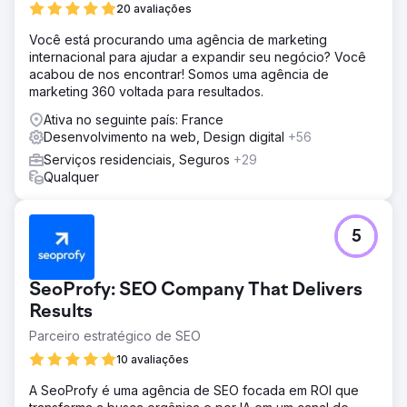
20 avaliações
do setor. A falta de visibilidade resultou em
oportunidades perdidas de atrair comerciantes que
Você está procurando uma agência de marketing
buscavam ferramentas de criação de páginas fáceis de
internacional para ajudar a expandir seu negócio? Você
usar e de alto desempenho. Além disso, suas taxas de
acabou de nos encontrar! Somos uma agência de
conversão estavam abaixo das expectativas devido a
marketing 360 voltada para resultados.
mensagens pouco claras e problemas de UX
Ativa no seguinte país: France
Solução
Desenvolvimento na web, Design digital
+56
Para resolver os desafios do Instant, implementamos uma
Serviços residenciais, Seguros
+29
estratégia de SEO robusta focada em melhorar a
Qualquer
segmentação de palavras-chave e a estrutura do site.
Otimizamos o conteúdo para alinhar com a intenção de
pesquisa, direcionando palavras-chave do setor de alto
tráfego e melhorando o SEO na página. Além disso,
5
redesenhamos o site para aprimorar a experiência do
usuário, com mensagens claras e concisas que
comunicavam o valor exclusivo do aplicativo. Elementos
SeoProfy: SEO Company That Delivers
focados em conversão, como chamadas para ação e
Results
fluxos de inscrição otimizados, foram integrados para
Parceiro estratégico de SEO
impulsionar o engajamento
10 avaliações
Resultado
Após as melhorias de SEO e UX, a Instant viu um aumento
A SeoProfy é uma agência de SEO focada em ROI que
de 70% no tráfego orgânico no primeiro trimestre. Seu