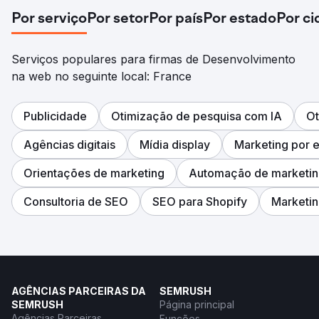
Por serviço
Por setor
Por país
Por estado
Por c
Serviços populares para firmas de Desenvolvimento
na web no seguinte local: France
Publicidade
Otimização de pesquisa com IA
Ot
Agências digitais
Mídia display
Marketing por e
Orientações de marketing
Automação de marketi
Consultoria de SEO
SEO para Shopify
Marketin
AGÊNCIAS PARCEIRAS DA
SEMRUSH
SEMRUSH
Página principal
Agências Parceiras
Funções