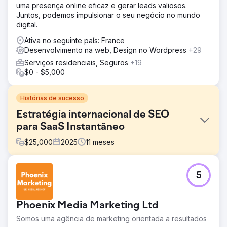
uma presença online eficaz e gerar leads valiosos.
Juntos, podemos impulsionar o seu negócio no mundo
digital.
Ativa no seguinte país: France
Desenvolvimento na web, Design no Wordpress
+29
Serviços residenciais, Seguros
+19
$0 - $5,000
Histórias de sucesso
Estratégia internacional de SEO
para SaaS Instantâneo
$
25,000
2025
11
meses
Desafio
5
O Instant, um aplicativo revolucionário de criação de
páginas do Shopify, estava enfrentando desafios com
baixa conscientização da marca e tráfego orgânico
Phoenix Media Marketing Ltd
limitado. Apesar de oferecer uma solução altamente
inovadora para usuários do Shopify, seu site teve
Somos uma agência de marketing orientada a resultados
dificuldades para classificar palavras-chave competitivas