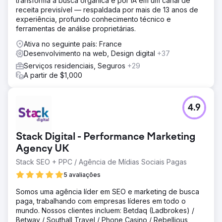
transforma a busca orgânica e por IA em um canal de
site agora está classificado para palavras-chave
receita previsível — respaldada por mais de 13 anos de
competitivas relacionadas ao Shopify, aumentando
experiência, profundo conhecimento técnico e
significativamente a visibilidade entre seu público-alvo. O
ferramentas de análise proprietárias.
site redesenhado, com propostas de valor claras e
caminhos de conversão otimizados, levou a um aumento
Ativa no seguinte país: France
de 45% nas inscrições e no engajamento do usuário. A
Desenvolvimento na web, Design digital
+37
Instant agora está posicionada como um construtor de
Serviços residenciais, Seguros
+29
páginas do Shopify, com maior reconhecimento de marca
A partir de $1,000
e um crescimento constante em seu usuário
Ir para a página da agência
4.9
Stack Digital - Performance Marketing
Agency UK
Stack SEO + PPC / Agência de Mídias Sociais Pagas
5 avaliações
Somos uma agência líder em SEO e marketing de busca
paga, trabalhando com empresas líderes em todo o
mundo. Nossos clientes incluem: Betdaq (Ladbrokes) /
Betway / Southall Travel / Phone Casino / Rebellious