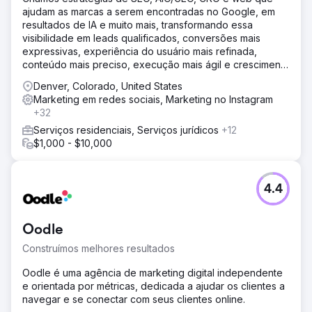
atribuídos ao SEO orgânico. Com uma taxa de conversão
ajudam as marcas a serem encontradas no Google, em
de lead para venda de 13%, esses leads orgânicos
resultados de IA e muito mais, transformando essa
influenciaram aproximadamente R$ 1,2 milhão em vendas,
visibilidade em leads qualificados, conversões mais
demonstrando o impacto comercial significativo da
expressivas, experiência do usuário mais refinada,
visibilidade de pesquisa aprimorada e do conteúdo
conteúdo mais preciso, execução mais ágil e crescimento
direcionado.
mensurável da receita.
Denver, Colorado, United States
Marketing em redes sociais, Marketing no Instagram
Ir para a página da agência
+32
Serviços residenciais, Serviços jurídicos
+12
$1,000 - $10,000
4.4
Oodle
Construímos melhores resultados
Oodle é uma agência de marketing digital independente
e orientada por métricas, dedicada a ajudar os clientes a
navegar e se conectar com seus clientes online.