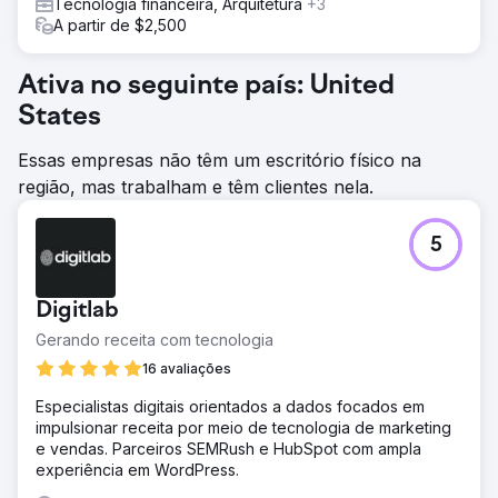
Tecnologia financeira, Arquitetura
+3
alcançamos um crescimento de 5,8 mil nas classificações
A partir de $2,500
da página 1, um aumento de 17% nas classificações
médias de avaliações, um aumento de 44% na aquisição
de clientes entre o mercado-alvo e ganhamos 3.200
Ativa no seguinte país: United
domínios de referência adicionais.
States
Ir para a página da agência
Essas empresas não têm um escritório físico na
região, mas trabalham e têm clientes nela.
5
Digitlab
Gerando receita com tecnologia
16 avaliações
Especialistas digitais orientados a dados focados em
impulsionar receita por meio de tecnologia de marketing
e vendas. Parceiros SEMRush e HubSpot com ampla
experiência em WordPress.