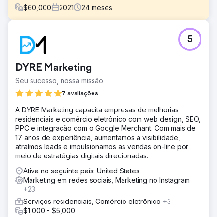
$
60,000
2021
24
meses
Desafio
5
A Mangrove Bay Realty buscou aumentar as vendas
imobiliárias por meio de maior presença online e esforços
de marketing.
DYRE Marketing
Solução
Seu sucesso, nossa missão
A WD Morgan Solutions oferece uma combinação de
serviços de SEO, mídia social e marketing digital para
7 avaliações
aumentar a visibilidade e as vendas.
A DYRE Marketing capacita empresas de melhorias
Resultado
residenciais e comércio eletrônico com web design, SEO,
Mais de US$ 5 milhões em vendas imobiliárias adicionais
PPC e integração com o Google Merchant. Com mais de
foram geradas em um ano, demonstrando crescimento e
17 anos de experiência, aumentamos a visibilidade,
sucesso significativo dos negócios.
atraímos leads e impulsionamos as vendas on-line por
meio de estratégias digitais direcionadas.
Ir para a página da agência
Ativa no seguinte país: United States
Marketing em redes sociais, Marketing no Instagram
+23
Serviços residenciais, Comércio eletrônico
+3
$1,000 - $5,000