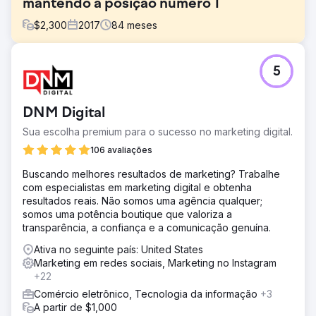
mantendo a posição número 1
$
2,300
2017
84
meses
Desafio
5
O Body Sense Day Spa de Hyannis Ma queria uma
agência de serviço completo porque não estava
classificada no Google e tinha muito pouco tráfego.
DNM Digital
Também estava lutando para cumprir os marcadores
básicos do orçamento mensal.
Sua escolha premium para o sucesso no marketing digital.
Solução
106 avaliações
Reconstruímos o site deles, os adicionamos ao nosso
Buscando melhores resultados de marketing? Trabalhe
sistema POS, aprimoramos seu SEO/SEM e oferecemos a
com especialistas em marketing digital e obtenha
eles serviço completo de marketing digital com amplo
resultados reais. Não somos uma agência qualquer;
envolvimento e suporte nas mídias sociais. Eles são
somos uma potência boutique que valoriza a
nossos clientes há mais de sete anos.
transparência, a confiança e a comunicação genuína.
Resultado
Ativa no seguinte país: United States
Eles estão acima de todos os outros negócios em seu
Marketing em redes sociais, Marketing no Instagram
grupo local e estão prosperando. Quadruplicamos seus
+22
fluxos de caixa. Eles ainda estão conosco sete anos
depois.
Comércio eletrônico, Tecnologia da informação
+3
A partir de $1,000