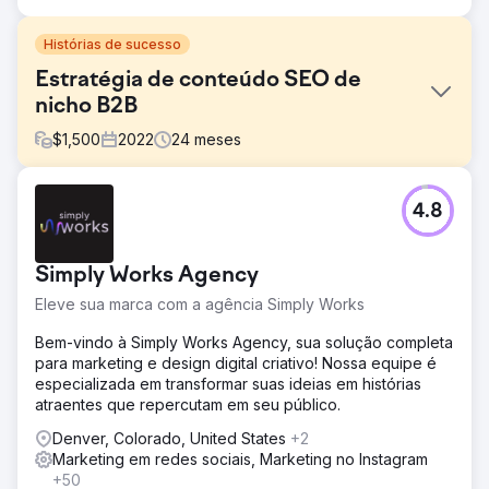
Histórias de sucesso
Estratégia de conteúdo SEO de
nicho B2B
$
1,500
2022
24
meses
Desafio
4.8
Aumentar a visibilidade do mecanismo de pesquisa e o
tráfego orgânico para uma solução SaaS B2B em um
nicho da indústria. A estratégia focou no crescimento
Simply Works Agency
orgânico sem o uso de backlinking ou publicidade PPC. A
meta era melhorar o tráfego orgânico e as impressões
Eleve sua marca com a agência Simply Works
em dois anos, de janeiro de 2022 a janeiro de 2024.
Bem-vindo à Simply Works Agency, sua solução completa
Solução
para marketing e design digital criativo! Nossa equipe é
A Digitlab melhorou o desempenho de SEO e o alcance
especializada em transformar suas ideias em histórias
orgânico do cliente, criando conteúdo de liderança
atraentes que repercutam em seu público.
inovadora e construindo um mapa de links internos bem
estruturado. Essa abordagem posicionou o cliente como
Denver, Colorado, United States
+2
uma autoridade em seu nicho, aumentando sua
Marketing em redes sociais, Marketing no Instagram
descoberta e relevância nos resultados de buscas.
+50