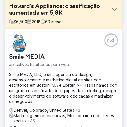
Howard's Appliance: classificação
aumentada em 5,8K
$
6,500
2018
60
meses
Desafio
n.d.
Em 2019, a Howard's arriscou-se após o declínio
financeiro da Sears e o fechamento de lojas. Para
recuperar, a empresa precisava de uma forte estratégia
Smile MEDIA
de marketing digital para atingir públicos orientados para
o crescimento.
aplicativos habilitados para web
Solução
Smile MEDIA, LLC, é uma agência de design,
Aplicou fundamentos de SEO em todas as propriedades
desenvolvimento e marketing digital de sites com
do domínio, otimizou páginas de categorias de produtos
escritórios em Boston, MA e Exeter, NH. Trabalhamos com
principais, construiu links de alta autoridade, ampliou o
um grupo diversificado de equipes de marketing, design
conteúdo do blog nos principais canais sociais, planejou
e desenvolvimento de software dedicadas a maximizar
uma estratégia de gerenciamento de avaliações e
os negócios
desenvolveu relatórios personalizados para extrair
informações valiosas das avaliações dos clientes.
Denver, Colorado, United States
+2
Marketing em redes sociais, Monitoramento de redes
Resultado
sociais
+45
Durante a campanha de marketing digital de Howard,