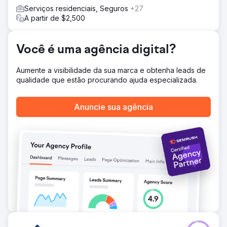
Serviços residenciais, Seguros
+27
Resultado
A partir de $2,500
Os resultados foram notáveis: o tráfego orgânico do
cliente aumentou 339,05% durante o período de dois
anos de engajamento. Além disso, as impressões
Você é uma agência digital?
orgânicas aumentaram 181,86%, de 228 mil para 414.638.
Demonstrando o sucesso da abordagem do Digitlab para
visibilidade e tráfego em mecanismos de pesquisa.
Aumente a visibilidade da sua marca e obtenha leads de
qualidade que estão procurando ajuda especializada.
Ir para a página da agência
Anuncie sua agência