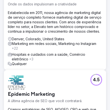
chave de marca, que tinham 6.800 pesquisas mensais,
Onde os dados impulsionam a criatividade
mas faltava visibilidade em categorias de palavras-chave
sem marca, o que representava um potencial significativo
Estabelecida em 2011, nossa agência de marketing digital
de 28.000 pesquisas mensais.
de serviço completo fornece marketing digital de serviço
completo para nossos clientes. Com anos de experiência
Solução
líder no setor, a Elevato tem um histórico comprovado e
Para enfrentar o desafio, implementamos uma estratégia
continua a impulsionar o crescimento de nossos clientes.
de conteúdo fundamental que tinha como alvo palavras-
chave não relacionadas à marca e de alto volume. Nosso
Denver, Colorado, United States
objetivo era construir autoridade e visibilidade sem
Marketing em redes sociais, Marketing no Instagram
depender de atividades de backlinking. Esse conteúdo
+22
fundamental foi apoiado por uma rede de palavras-chave
Hospitais e cuidados com a saúde, Comércio
de cauda longa dentro do mesmo grupo temático e foi
eletrônico
+3
apoiado por uma forte estratégia de blog para aumentar
Qualquer
a relevância. Todo o conteúdo foi otimizado com
palavras-chave relevantes, meta descrições e dados
estruturados.
4.5
Resultado
A estratégia de SEO aprimorada aumentou a visibilidade
de palavras-chave sem marca de 4% para 19,77%,
Epidemic Marketing
resultando em um aumento de 50% no tráfego orgânico
A última agência de SEO que você contratará.
no Google, Yahoo e Bing. Isso levou a 1.589 leads
gerados por meio do WhatsApp e formulários de e-mail
Criamos estratégias de SEO, AIO/GEO, CRO e web que