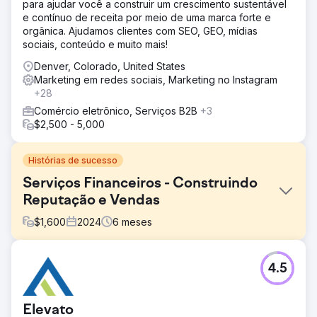
para ajudar você a construir um crescimento sustentável
e contínuo de receita por meio de uma marca forte e
orgânica. Ajudamos clientes com SEO, GEO, mídias
sociais, conteúdo e muito mais!
Denver, Colorado, United States
Marketing em redes sociais, Marketing no Instagram
+28
Comércio eletrônico, Serviços B2B
+3
$2,500 - 5,000
Histórias de sucesso
Serviços Financeiros - Construindo
Reputação e Vendas
$
1,600
2024
6
meses
Desafio
4.5
Nosso objetivo era construir uma forte presença de SEO
para palavras-chave sem marca, a fim de explorar uma
oportunidade de maior volume de pesquisa. A estratégia
Elevato
de SEO atual do cliente focava fortemente em palavras-