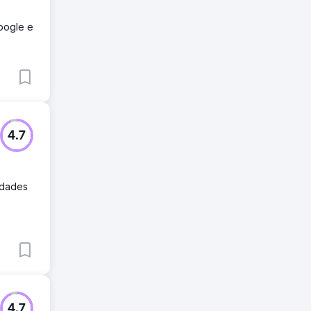
oogle e
4.7
idades
4.7