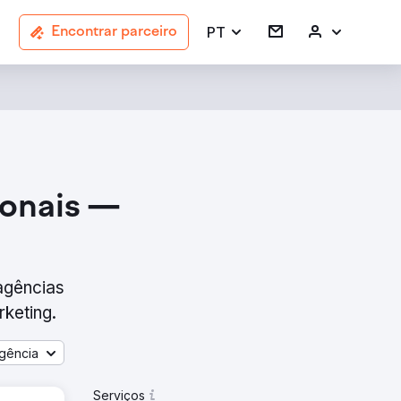
PT
Encontrar parceiro
ionais —
agências
rketing.
gência
Serviços