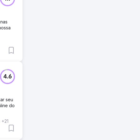
enas
nossa
4.6
ar seu
line do
g
+21