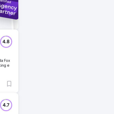
4.8
da Fox
cing e
4.7