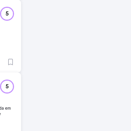
5
5
ada em
e