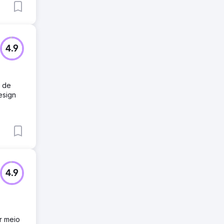
4.9
s de
esign
4.9
r meio