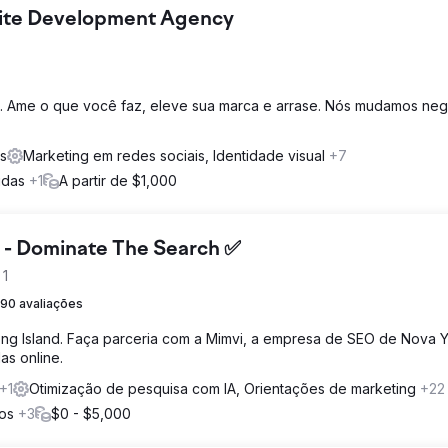
bsite Development Agency
a. Ame o que você faz, eleve sua marca e arrase. Nós mudamos ne
es
Marketing em redes sociais, Identidade visual
+7
bidas
+1
A partir de $1,000
 - Dominate The Search ✅
 1
90 avaliações
ng Island. Faça parceria com a Mimvi, a empresa de SEO de Nova 
as online.
+1
Otimização de pesquisa com IA, Orientações de marketing
+22
cos
+3
$0 - $5,000