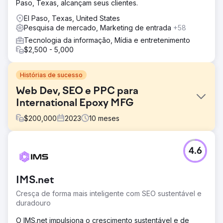
Paso, Texas, alcançam seus clientes.
El Paso, Texas, United States
Pesquisa de mercado, Marketing de entrada
+58
Tecnologia da informação, Mídia e entretenimento
$2,500 - 5,000
Histórias de sucesso
Web Dev, SEO e PPC para
International Epoxy MFG
$
200,000
2023
10
meses
Desafio
4.6
Crie uma nova marca de epóxi focada no consumidor a
partir de nosso fabricante corporativo B2B.
Solução
IMS.net
Perfect Afternoon desenvolveu um novo site Entropy
Cresça de forma mais inteligente com SEO sustentável e
Resin com programação backend personalizada em
duradouro
WordPress e WooCommerce. Eles o integraram com
nosso ERP e Salesforce CRM, conduziram análises de
O IMS.net impulsiona o crescimento sustentável e de