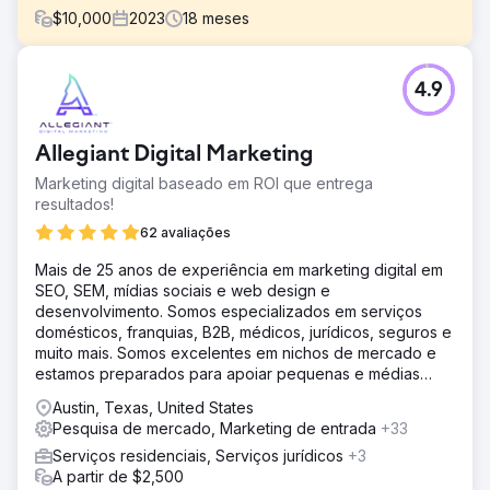
$
10,000
2023
18
meses
Desafio
4.9
Milhões de pessoas procuram ajuda online para o seu
TDAH, e a ADDA não foi encontrada por 99,9% dessas
pessoas – não por falta de autoridade, mas porque não
Allegiant Digital Marketing
conseguiam competir com aqueles com uma estratégia
de SEO. Isto significava que a voz genuína da ADDA
Marketing digital baseado em ROI que entrega
estava a ser eclipsada por empresas com fins lucrativos.
resultados!
Solução
62 avaliações
Estratégia de conteúdo - da análise à execução 1.
Mais de 25 anos de experiência em marketing digital em
Palavras-chave e mapeamento de conversão 2.
SEO, SEM, mídias sociais e web design e
Direcionamento de link interno, limpeza de conteúdo e
desenvolvimento. Somos especializados em serviços
trabalho na página 3 Engenharia reversa e snippets em
domésticos, franquias, B2B, médicos, jurídicos, seguros e
destaque vencedores 4. Diretrizes EEAT implementadas
muito mais. Somos excelentes em nichos de mercado e
Resultado
estamos preparados para apoiar pequenas e médias
Em 12 meses, o alcance orgânico da ADD.org disparou: -
empresas
Austin, Texas, United States
Aumento de 233% no tráfego de busca orgânica,
Pesquisa de mercado, Marketing de entrada
+33
alcançando mais 114.548 pessoas por mês. - 254
destaques ganhos – um aumento de 630,77%. - 3.532
Serviços residenciais, Serviços jurídicos
+3
palavras-chave classificadas entre as 20 primeiras – um
A partir de $2,500