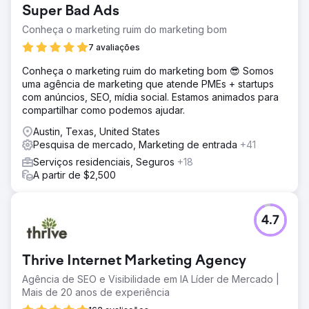
Super Bad Ads
Resultado
O trabalho da Anchour gerou resultados significativos,
Conheça o marketing ruim do marketing bom
com a Walden alcançando seu primeiro crescimento
7 avaliações
positivo de associados desde 2022, ao mesmo tempo em
que reduziu os gastos em 75%. A redefinição da marca
Conheça o marketing ruim do marketing bom 😎 Somos
colocou a empresa em um novo caminho para o sucesso,
uma agência de marketing que atende PMEs + startups
com crescimento mensal consistente desde o início da
com anúncios, SEO, mídia social. Estamos animados para
parceria. O foco da Anchour na ação, comunicação clara
compartilhar como podemos ajudar.
e integração profunda com a equipe da Walden os
Austin, Texas, United States
tornou uma extensão confiável do departamento de
Pesquisa de mercado, Marketing de entrada
+41
marketing, proporcionando impacto comercial tangível.
Serviços residenciais, Seguros
+18
A partir de $2,500
Ir para a página da agência
4.7
Thrive Internet Marketing Agency
Agência de SEO e Visibilidade em IA Líder de Mercado |
Mais de 20 anos de experiência