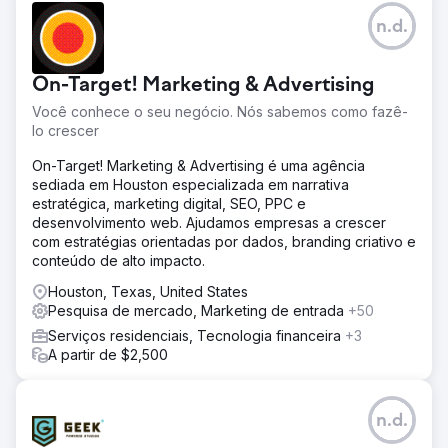
Desafio
n.d.
A Perfect Afternoon redesenhou um site de viagens para
atender aos requisitos técnicos de SEO, melhorando o
desempenho e a visibilidade. Eles criaram páginas de
On-Target! Marketing & Advertising
destino direcionadas, vincularam-nas a uma campanha
estratégica de anúncios pagos e alcançaram um sucesso
Você conhece o seu negócio. Nós sabemos como fazê-
significativo ao aumentar o tráfego orgânico e as
lo crescer
conversões conquistadas.
On-Target! Marketing & Advertising é uma agência
Solução
sediada em Houston especializada em narrativa
Conduzimos uma extensa auditoria no local, identificamos
estratégica, marketing digital, SEO, PPC e
problemas técnicos e implementamos correções.
desenvolvimento web. Ajudamos empresas a crescer
Avaliamos a velocidade do site, o desempenho e a
com estratégias orientadas por dados, branding criativo e
experiência do usuário móvel, levando a melhorias
conteúdo de alto impacto.
direcionadas. Esses esforços resultaram em um aumento
médio de 29% nas conversões, demonstrando a eficácia
Houston, Texas, United States
de nossas otimizações.
Pesquisa de mercado, Marketing de entrada
+50
Serviços residenciais, Tecnologia financeira
+3
Resultado
A partir de $2,500
O site de reservas focado em viagens alcançou melhores
posicionamentos orgânicos e aumentou as conversões
em dispositivos móveis devido às melhorias. Essas
melhorias levaram a um CPA mais baixo e a uma maior
n.d.
retenção de clientes, com as classificações orgânicas