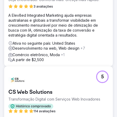
vendas crucial, a empresa precisava atrair usuários
3 avaliações
relevantes, aumentar o engajamento e impulsionar as
compras online.
A Elev8ed Integrated Marketing ajuda empresas
australianas e globais a transformar visibilidade em
Solução
crescimento mensurável por meio de otimização de
Implementamos uma campanha completa de SEO,
busca com IA, otimização da taxa de conversão e
otimizando continuamente o site da SP Workwear para
estratégia digital orientada a resultados.
palavras-chave importantes e intenção de compra. Ao
aprimorar o SEO técnico, elevar a qualidade do conteúdo
Ativa no seguinte país: United States
e melhorar a estrutura da página, alinhamos o site às
Desenvolvimento na web, Web design
+7
necessidades de clientes de alto valor. Essa estratégia
Comércio eletrônico, Moda
+1
baseada em pesquisa aumentou a visibilidade, o
A partir de $2,500
engajamento e as conversões em toda a loja online.
Resultado
A SP Workwear experimentou um crescimento
5
mensurável: um aumento de 181% no tráfego orgânico,
um aumento de 236% na taxa de engajamento e um salto
de 313% nas compras orgânicas. A maior visibilidade
CS Web Solutions
atraiu mais visitantes prontos para comprar, impulsionando
tanto o reconhecimento da marca quanto a receita. Nossa
Transformação Digital com Serviços Web Inovadores
estratégia contínua de SEO continua a gerar fortes
Histórico comprovado
resultados e apoia o crescimento sustentável dos
114 avaliações
negócios da empresa.