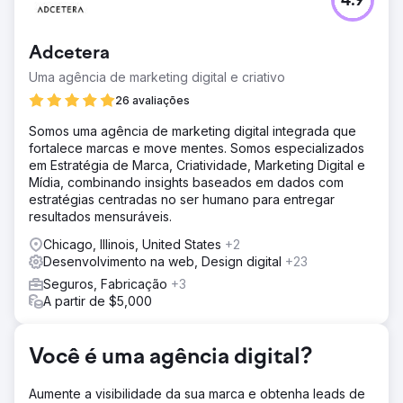
4.9
Nosso cliente precisava de uma plataforma personalizada
para lançar e dar suporte à sua linha de colecionáveis
digitais. Eles queriam um produto seguro e escalável que
Adcetera
pudesse se conectar a eventos de blockchain, entregar
conteúdo 3D e engajar uma base de fãs crescente.
Uma agência de marketing digital e criativo
Solução
26 avaliações
Projetamos e construímos um aplicativo desktop 3D
Somos uma agência de marketing digital integrada que
personalizado baseado em Unity e um sistema de back-
fortalece marcas e move mentes. Somos especializados
end que monitora a atividade do blockchain. A plataforma
em Estratégia de Marca, Criatividade, Marketing Digital e
permite que os usuários explorem itens colecionáveis,
Mídia, combinando insights baseados em dados com
rastreiem a propriedade e façam login por meio de um
estratégias centradas no ser humano para entregar
sistema seguro baseado em carteira.
resultados mensuráveis.
Resultado
Chicago, Illinois, United States
+2
A plataforma foi lançada com sucesso e alcançou mais de
Desenvolvimento na web, Design digital
+23
2.000 assinantes. Agora, ela impulsiona um ecossistema
digital em crescimento e permite o engajamento dos fãs
Seguros, Fabricação
+3
por meio de experiências 3D imersivas, sincronização de
A partir de $5,000
blockchain em tempo real e entrega perfeita de itens
colecionáveis.
Você é uma agência digital?
Ir para a página da agência
Aumente a visibilidade da sua marca e obtenha leads de