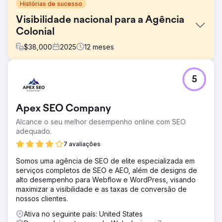
Histórias de sucesso
Visibilidade nacional para a Agência
Colonial
$
38,000
2025
12
meses
Desafio
5
A Colonial Agency precisava expandir sua visibilidade
nacional e gerar leads qualificados em diversos
mercados dos EUA. O site não possuía cobertura de
Apex SEO Company
palavras-chave em nível nacional, uma arquitetura de
páginas de serviços escalável e visibilidade de busca
Alcance o seu melhor desempenho online com SEO
além dos principais mercados locais, o que limitava o
adequado.
crescimento em buscas por recrutamento doméstico com
7 avaliações
alta intenção de compra.
Somos uma agência de SEO de elite especializada em
Solução
serviços completos de SEO e AEO, além de designs de
A Los Angeles SEO Inc. executou uma estratégia nacional
alto desempenho para Webflow e WordPress, visando
de SEO e otimização de websites, guiada por dados da
maximizar a visibilidade e as taxas de conversão de
Semrush: Reestruturou o conteúdo de serviços e
nossos clientes.
localização para atender à demanda de buscas em nível
nacional; Otimizou o SEO on-page para palavras-chave
Ativa no seguinte país: United States
de recrutamento no mercado nacional com intenção de