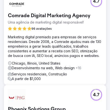
4.7
Um estúdio de jogos independente enfrentou obstáculos
para refinar a jogabilidade, resolver problemas
complexos de bugs e se preparar para o lançamento de
Comrade Digital Marketing Agency
uma grande plataforma.
Uma agência de marketing digital responsável!
Solução
Melhoramos a mecânica do jogo, corrigimos bugs nos
96 avaliações
sistemas principais, criamos menus, desenvolvemos um
Marketing digital premiado para empresas de serviços
gerenciador de recursos flexível e adicionamos novos
residenciais. Desde 2008, a Comrade ajudou mais de 130
recursos, como um sistema de power-ups, tudo dentro
empreiteiros a gerar leads qualificados, trabalhos
do mecanismo Godot.
consistentes e aumentar a receita com SEO, otimização
Resultado
de busca com IA, SEO local, anúncios pagos e websites.
A equipe acelerou o desenvolvimento, otimizou a
Chicago, Illinois, United States
jogabilidade e lançou com sucesso seu título em um
Desenvolvimento na web, Web design
+16
mercado digital líder.
Serviços residenciais, Construção
A partir de $1,000
Ir para a página da agência
4.7
Phoenix Solutions Group