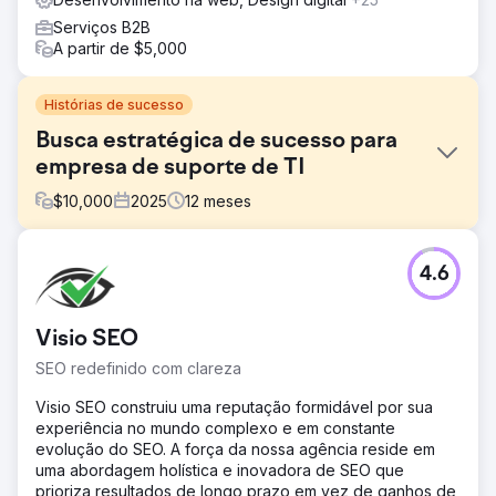
Serviços B2B
A partir de $5,000
Histórias de sucesso
Busca estratégica de sucesso para
empresa de suporte de TI
$
10,000
2025
12
meses
Desafio
4.6
A Emerald Group entendia os princípios básicos de SEO,
mas tinha dificuldades em transformar esse conhecimento
em crescimento orgânico significativo. Seu site precisava
Visio SEO
de uma auditoria completa para corrigir lacunas de
conteúdo, problemas de estrutura e oportunidades
SEO redefinido com clareza
perdidas. Eles queriam maior visibilidade para palavras-
chave de alto valor e melhor engajamento dos visitantes
Visio SEO construiu uma reputação formidável por sua
assim que acessassem o site. Sem uma orientação clara,
experiência no mundo complexo e em constante
não conseguiam atrair ou converter o público certo de
evolução do SEO. A força da nossa agência reside em
forma consistente.
uma abordagem holística e inovadora de SEO que
prioriza resultados de longo prazo em vez de ganhos de