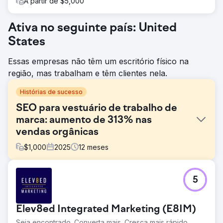
A partir de $5,000
Ativa no seguinte país: United
States
Essas empresas não têm um escritório físico na
região, mas trabalham e têm clientes nela.
Histórias de sucesso
SEO para vestuário de trabalho de
marca: aumento de 313% nas
vendas orgânicas
$
1,000
2025
12
meses
Desafio
5
A SP Workwear não possuía a expertise em SEO nem o
tempo necessário para otimizar seu site de forma eficaz.
Seus esforços internos limitavam a visibilidade, resultando
Elev8ed Integrated Marketing (E8IM)
em perda de tráfego orgânico e menos visitantes prontos
para compra. Com o site funcionando como um canal de
Seja encontrado. Converta mais. Cresça mais rápido.