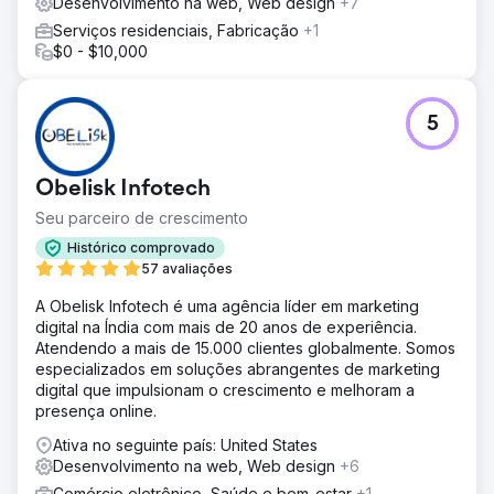
Desenvolvimento na web, Web design
+7
alcance nacional; Melhorou o desempenho, a usabilidade
Serviços residenciais, Fabricação
+1
e os caminhos de conversão do website para geração
$0 - $10,000
de leads; Utilizou a pesquisa de palavras-chave,
auditorias de sites e análises da concorrência da
Semrush para identificar oportunidades de ranqueamento
em escala.
5
Resultado
Após a implementação, a Colonial Agency alcançou um
Obelisk Infotech
crescimento mensurável em todo o país: aumento da
visibilidade orgânica em diversos mercados dos EUA;
Seu parceiro de crescimento
classificação na primeira página para palavras-chave de
Histórico comprovado
alta intenção relacionadas a recrutamento de pessoal
57 avaliações
doméstico e serviços para o lar; crescimento de leads
qualificados provenientes de usuários de busca em todo
A Obelisk Infotech é uma agência líder em marketing
o país; presença de marca mais forte na busca orgânica,
digital na Índia com mais de 20 anos de experiência.
apoiando a geração de leads escalável; o SEO tornou-se
Atendendo a mais de 15.000 clientes globalmente. Somos
um canal de aquisição confiável em todo o país para a
especializados em soluções abrangentes de marketing
Colonial Agency.
digital que impulsionam o crescimento e melhoram a
presença online.
Ir para a página da agência
Ativa no seguinte país: United States
Desenvolvimento na web, Web design
+6
Comércio eletrônico, Saúde e bem-estar
+1