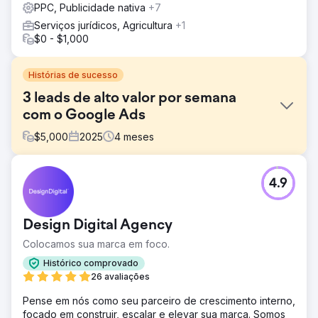
PPC, Publicidade nativa
+7
Serviços jurídicos, Agricultura
+1
$0 - $1,000
Histórias de sucesso
3 leads de alto valor por semana
com o Google Ads
$
5,000
2025
4
meses
Desafio
4.9
"Marketing digital simplesmente não funciona neste
setor." Era o que esse cliente ouvia em todos os eventos
e, até trabalhar conosco, essa era a sua experiência.
Design Digital Agency
Uma compreensão mais profunda do que é um setor de
nicho nos permitiu não apenas criar textos e estratégias
Colocamos sua marca em foco.
de palavras-chave mais eficazes, mas também
Histórico comprovado
experimentar uma estratégia de orçamento alternativa
26 avaliações
que nos tornou líderes de mercado.
Pense em nós como seu parceiro de crescimento interno,
Solução
focado em construir, escalar e elevar sua marca. Somos
Criamos toda a estratégia digital para este cliente, mas