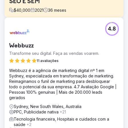
SEO E SEM
$
40,000
2021
36
meses
Desafio
4.8
Aumentar a receita de vendas da Komerco e elevar a
missão de sua marca de se tornar o fornecedor líder de
materiais para a indústria de construção australiana.
Webbuzz
Solução
Transforme seu digital. Faça as vendas voarem.
Soup trabalhou em estreita colaboração com o cliente na
identificação de produtos prioritários a serem
11 avaliações
apresentados nas SERPs e no Shopping, a fim de
Webbuzz é a agência de marketing digital nº 1 em
maximizar seu orçamento de mídia. A Soup adicionou
Sydney, especializada em transformação de marketing.
segmentos de público-alvo personalizados para
Reimaginamos o funil de marketing para desbloquear
encontrar clientes no mercado e testou campanhas de
todo o potencial da sua empresa. 4.7 Avaliação Google |
pesquisa e do Shopping para encontrar a opção perfeita.
Pessoas 100% genuínas | Mais de 200.000 leads
Resultado
gerados
+106% DE USUÁRIOS NO AO +7.106% NA RECEITA
Sydney, New South Wales, Australia
ONLINE NO AO +98% TAXA DE CONVERSÃO NO AO
PPC, Publicidade nativa
+21
Tecnologia financeira, Hospitais e cuidados com a
Ir para a página da agência
saúde
+2