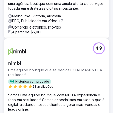
uma agência boutique com uma ampla oferta de serviços
estávamos na alta temporada quando começamos a
focada em estratégias digitais impactantes.
trabalhar com eles e queríamos gerar leads
imediatamente. Descartamos completamente o plano
Melbourne, Victoria, Australia
deixado pelas agências anteriores e começamos a
PPC, Publicidade em vídeo
+7
trabalhar imediatamente em uma landing page
Comércio eletrônico, Imóveis
+1
extremamente eficaz, daquelas que você não consegue
A partir de $5,000
resistir. Em duas semanas, ela estava no ar e, a partir do
momento em que publicamos os anúncios, começamos a
receber um lead a cada dois dias.
4.9
Resultado
"Precisamos pausar os anúncios por enquanto, temos
muitos leads para atender." A melhor notícia ruim que
nimbl
poderíamos esperar como agência. Continuamos
trabalhando no SEO deles durante esse período, para
Uma equipe boutique que se dedica EXTREMAMENTE a
que possamos diminuir o gasto diário quando estiverem
resultados!
prontos para voltar a anunciar.
Histórico comprovado
28 avaliações
Ir para a página da agência
Somos uma equipe boutique com MUITA experiência e
foco em resultados! Somos especialistas em tudo o que é
digital, ajudando nossos clientes a gerar mais vendas e
leads online.