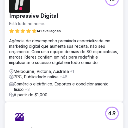
A MNF 4x4, em Burleigh Heads, Austrália, é especializada
em bandejas e acessórios para Ute 4x4. Seu site
desatualizado carecia de otimização e estratégia de
Impressive Digital
marketing digital antes da intervenção do VMA.
Está tudo no nome.
Solução
Nossa solução para o MNF foi construir um novo site de
141 avaliações
comércio eletrônico, otimizando-o para mecanismos de
Agência de desempenho premiada especializada em
busca com o objetivo de aumentar a presença e
marketing digital que aumenta sua receita, não seu
visibilidade online do MNF. Também criamos um plano
orçamento. Com uma equipe de mais de 80 especialistas,
contínuo de marketing digital para aumentar o
marcas líderes confiam em nós para redefinir e
reconhecimento da marca, a fidelidade à marca, o
impulsionar o sucesso digital em todo o mundo.
tráfego e as conversões (vendas) através do site.
Melbourne, Victoria, Australia
+1
Resultado
PPC, Publicidade nativa
+46
Ter um site de comércio eletrônico profissional recém-
construído impulsionou suas vendas e consultas online no
Comércio eletrônico, Esportes e condicionamento
MNF4x4, além de atrair novo tráfego para o site. A sua
físico
+3
presença online também aumentou como resultado da
A partir de $1,000
otimização do site para motores de busca e de um SEO e
Google Ads contínuos.
4.9
Ir para a página da agência