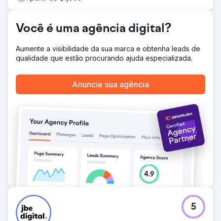
contratos imobiliários por mês de forma consistente.
Resultado
Aumento de 79% no tráfego do site Aumento de 700%
Você é uma agência digital?
nos leads de mídia social Pos 1 Turn Key Homes Brisbane
Aumento de 220% nos leads de anúncios do Google
Aumente a visibilidade da sua marca e obtenha leads de
qualidade que estão procurando ajuda especializada.
Ir para a página da agência
Anuncie sua agência
5