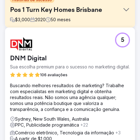
Pos 1 Turn Key Homes Brisbane
$
3,000
2020
50
meses
Desafio
5
O cliente procurou a EDGE com a esperança de
encontrar uma parceria que refletisse sua qualidade de
serviço. Sem o fator "uau", os resultados do fornecedor
DNM Digital
anterior abriram espaço para oportunidades de
crescimento. Eles precisavam de uma agência que se
Sua escolha premium para o sucesso no marketing digital.
esforçasse ao máximo por eles. Sem acesso a alguns
106 avaliações
dados e contas históricas, o cliente precisava contar com
a expertise da EDGE no setor. Nossa tarefa era remover a
Buscando melhores resultados de marketing? Trabalhe
barreira para obter resultados e trabalhar para garantir
com especialistas em marketing digital e obtenha
um mínimo de 13 novos contratos residenciais por mês.
resultados reais. Não somos uma agência qualquer;
somos uma potência boutique que valoriza a
Solução
transparência, a confiança e a comunicação genuína.
Para construir branding e reconhecimento, elaboramos
uma estratégia omnicanal com base em nossa
Sydney, New South Wales, Australia
experiência no setor, que atendesse aos requisitos de
PPC, Publicidade programática
+22
volume de leads e conversão. Assim que a campanha
Comércio eletrônico, Tecnologia da informação
+3
ganhou força, o cliente tem garantido de 15 a 20 novos
A partir de $1,000