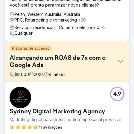
Você está pronto para trazer novos clientes?
Perth, Western Australia, Australia
PPC, Retargeting e remarketing
+20
Serviços residenciais, Comércio eletrônico
+3
Qualquer
Histórias de sucesso
Alcançando um ROAS de 7x com o
Google Ads
$
9,000
2024
4
meses
Desafio
4.9
Uma boutique varejista de moda lançou anúncios pagos
internamente, mas enfrentava baixas taxas de conversão
e gastos não rentáveis. Seu feed de produtos era mal
Sydney Digital Marketing Agency
estruturado e as campanhas não eram segmentadas por
público ou categoria de produto.
Marketing digital para crescimento empresarial previsível
Solução
41 avaliações
Reconstruímos a conta do Google Ads do zero: