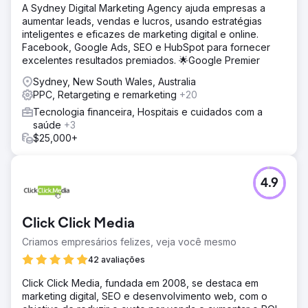
A Sydney Digital Marketing Agency ajuda empresas a
implementamos novas campanhas de compras Pmax,
aumentar leads, vendas e lucros, usando estratégias
anúncios de pesquisa de marca e listas de remarketing.
inteligentes e eficazes de marketing digital e online.
Também otimizamos os títulos e descrições dos produtos
Facebook, Google Ads, SEO e HubSpot para fornecer
no feed e conectamos o GA4 para um melhor
excelentes resultados premiados. 🌟Google Premier
acompanhamento de conversões.
Sydney, New South Wales, Australia
Resultado
PPC, Retargeting e remarketing
+20
O retorno sobre o investimento em publicidade (ROAS)
aumentou de 1,6x para 7,2x. A receita mensal com
Tecnologia financeira, Hospitais e cuidados com a
pesquisa paga aumentou 280%, com o custo por
saúde
+3
aquisição reduzido pela metade. Mais de 30% das
$25,000+
compras vieram de novos clientes que descobriram a
marca por meio de anúncios.
4.9
Ir para a página da agência
Click Click Media
Criamos empresários felizes, veja você mesmo
42 avaliações
Click Click Media, fundada em 2008, se destaca em
marketing digital, SEO e desenvolvimento web, com o