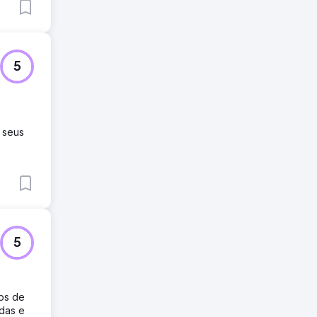
5
 seus
5
os de
das e