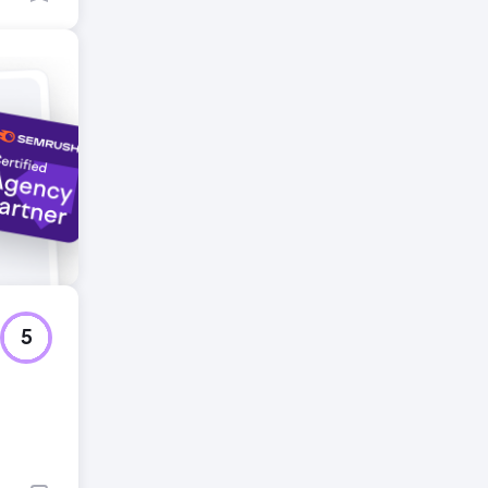
os
 e
5