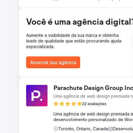
Aumento de 353% no tráfego orgânico do site em um a
principais termos da área de atuação. Aumento de 589
número de casos expandidos devido à melhoria da pr
Você é uma agência digital
Ir para a página da agência
Aumente a visibilidade da sua marca e obtenha
leads de qualidade que estão procurando ajuda
especializada.
Anuncie sua agência
Parachute Design Group Inc
Uma agência de web design premiada n
22 avaliações
Uma agência de web design premiada e
desenvolvimento personalizado de Wor
Toronto, Ontario, Canada
Desenvolv