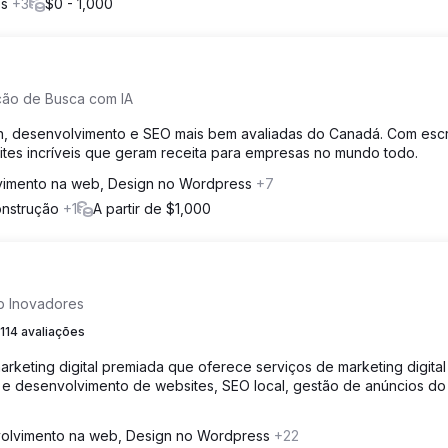
os
+3
$0 - 1,000
ção de Busca com IA
 desenvolvimento e SEO mais bem avaliadas do Canadá. Com escri
ites incríveis que geram receita para empresas no mundo todo.
imento na web, Design no Wordpress
+7
onstrução
+1
A partir de $1,000
b Inovadores
114 avaliações
keting digital premiada que oferece serviços de marketing digital 
n e desenvolvimento de websites, SEO local, gestão de anúncios do
olvimento na web, Design no Wordpress
+22