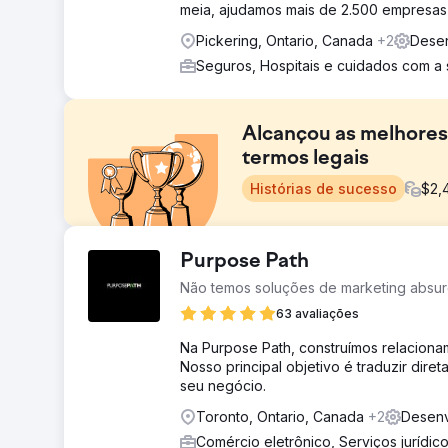
meia, ajudamos mais de 2.500 empresas
Pickering, Ontario, Canada
+2
Desen
Seguros, Hospitais e cuidados com a
Alcançou as melhores
termos legais
Histórias de sucesso
$
2,
Desafio
Purpose Path
A Kotak Law teve como objetivo aumentar sua visibili
Não temos soluções de marketing absur
classificado em pesquisas cruciais relacionadas às s
novos clientes.
63 avaliações
Solução
Na Purpose Path, construímos relacion
Auditoria técnica de SEO: analisou a saúde do site, co
Nosso principal objetivo é traduzir dire
otimização de palavras-chave: Identificamos termos de
seu negócio.
ao conteúdo e metadados do site. SEO local e listagens
Toronto, Ontario, Canada
+2
Desenv
Resultado
Comércio eletrônico, Serviços jurídic