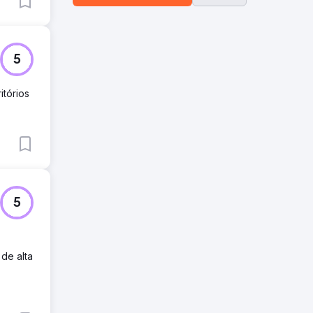
5
tórios
5
de alta