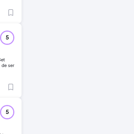
5
Get
o de ser
5