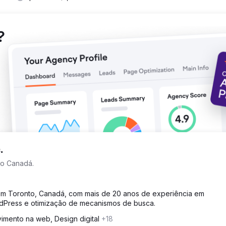
no. Classificações garantidas de primeira página no Google para 
% nos leads qualificados gerados através do site. Base de clientes
esença online.
?
.
o Canadá.
m Toronto, Canadá, com mais de 20 anos de experiência em
dPress e otimização de mecanismos de busca.
imento na web, Design digital
+18