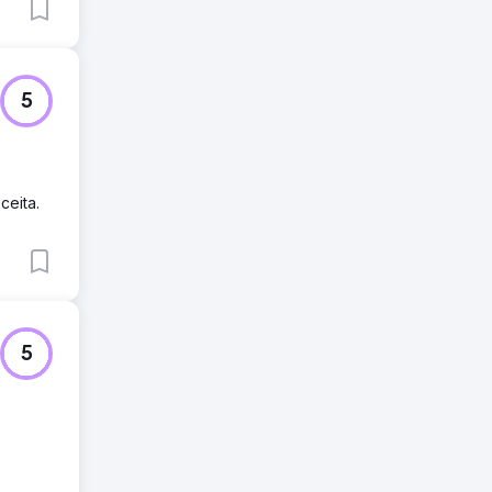
5
-
ceita.
5