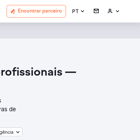
PT
Encontrar parceiro
ofissionais —
s
vas de
gência