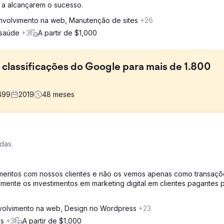
 a alcançarem o sucesso.
volvimento na web, Manutenção de sites
+26
 saúde
+3
A partir de $1,000
 classificações do Google para mais de 1.800
499
2019
48
meses
dade online em um mercado jurídico competitivo. Seu site não estav
das.
uas áreas de atuação, levando à perda de oportunidades de aquisiç
amentos com nossos clientes e não os vemos apenas como transaçõ
rrigiu problemas estruturais e melhorou a velocidade do site. Pesqui
tamente os investimentos em marketing digital em clientes pagantes 
 alto valor para a expertise da Kotak Law, integrando-os estrategi
 e link building de alto DA
olvimento na web, Design no Wordpress
+23
os
+3
A partir de $1,000