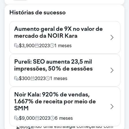
Histórias de sucesso
Aumento geral de 9X no valor de
mercado da NOIR Kara
$
3,900
2023
1
meses
Desafio
Pureli: SEO aumenta 23,5 mil
O site deles não estava gerando tráfego
impressões, 50% de sessões
suficiente Eles estavam lutando para gerar
leads e vendas de qualidade Eles não
$
300
2023
1
meses
tinham estratégias adequadas para atingir
Desafio
seus clientes potenciais Sua marca não era
Noir Kala: 920% de vendas,
Categoria de site ruim e páginas importantes
bem conhecida entre seu público-alvo,
1.667% de receita por meio de
Falta de conteúdo do blog Tempo lento de
faltando, portanto, em termos de
SMM
carregamento da página Falta de otimização
reconhecimento e visibilidade da marca.
na página Falta de otimização de SEO local
$
9,000
2023
6
meses
Solução
Solução
Elaborando uma estratégia começando com