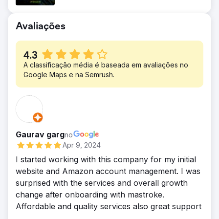
a vendas orgânicas indiretas, contribuindo
para um crescimento geral de 1.340% da
Avaliações
receita em todos os canais Omni. O ROAS
médio melhorou de 2x para 4,5x. O custo
médio por aquisição diminuiu para US$ 20,
4.3
de mais de US$ 30.
A classificação média é baseada em avaliações no
Google Maps e na Semrush.
Gaurav garg
no
Apr 9, 2024
I started working with this company for my initial
website and Amazon account management. I was
surprised with the services and overall growth
change after onboarding with mastroke.
Affordable and quality services also great support