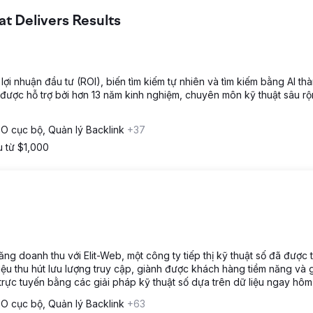
 Delivers Results
i nhuận đầu tư (ROI), biến tìm kiếm tự nhiên và tìm kiếm bằng AI th
ược hỗ trợ bởi hơn 13 năm kinh nghiệm, chuyên môn kỹ thuật sâu r
O cục bộ, Quản lý Backlink
+37
u từ $1,000
ng doanh thu với Elit-Web, một công ty tiếp thị kỹ thuật số đã được 
iệu thu hút lưu lượng truy cập, giành được khách hàng tiềm năng và 
trực tuyến bằng các giải pháp kỹ thuật số dựa trên dữ liệu ngay hôm
O cục bộ, Quản lý Backlink
+63