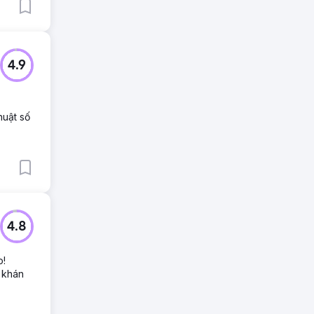
4.9
huật số
4.8
o!
 khán