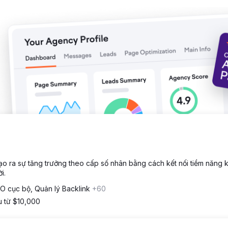
ừ khóa dịch vụ sinh lợi nhất. Lượng khách hàng tiềm năng chất lượng ca
húng tôi đang triển khai chiến lược đã được chứng minh này để nhắ
ành công bước đầu.
 tạo ra sự tăng trưởng theo cấp số nhân bằng cách kết nối tiềm năng 
i.
O cục bộ, Quản lý Backlink
+60
u từ $10,000