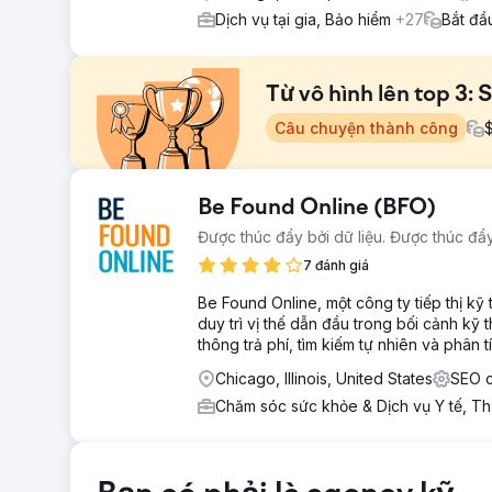
Dịch vụ tại gia, Bảo hiểm
+27
Bắt đầ
Từ vô hình lên top 3:
Câu chuyện thành công
Thử thách
Be Found Online (BFO)
Khách hàng này có một trang web, nhưng nó không man
Được thúc đẩy bởi dữ liệu. Được thúc đẩy
và không xếp hạng cao cho bất kỳ từ khóa cạnh tranh n
thiết kế đến quản lý khách hàng tiềm năng—để cạnh tran
7 đánh giá
bản đồ kết quả tìm kiếm tại một thành phố cạnh tranh kh
Be Found Online, một công ty tiếp thị kỹ
Giải pháp
duy trì vị thế dẫn đầu trong bối cảnh kỹ
Chiến lược của chúng tôi dựa trên các thực tiễn SEO đị
thông trả phí, tìm kiếm tự nhiên và phân 
trang nghiêm ngặt (schema, nhắm mục tiêu theo địa lý) 
Chicago, Illinois, United States
SEO c
xây dựng lòng tin. Để tối đa hóa tác động tức thì, chú
năng. Sự cân bằng giữa tính liên quan sâu sắc trên tra
Chăm sóc sức khỏe & Dịch vụ Y tế, Th
vị trí hàng đầu trong Map Pack.
Kết quả
Khách hàng hiện là công ty dẫn đầu thị trường tại th