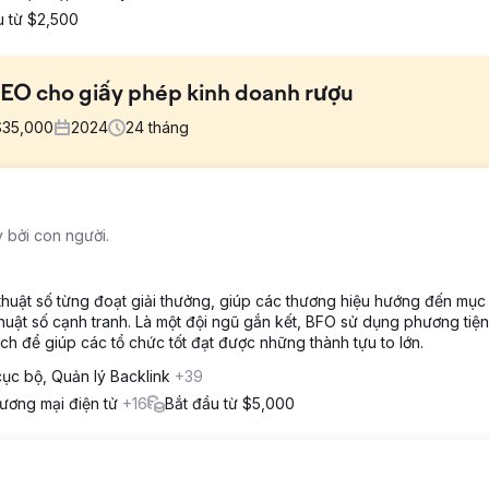
u từ $2,500
 SEO cho giấy phép kinh doanh rượu
$
35,000
2024
24
tháng
g lại hiệu quả kinh doanh. Họ không có sự hiện diện nào tại địa p
 bởi con người.
ào. Họ cần một đối tác để tiếp quản toàn bộ hệ sinh thái kỹ thuật s
h với các công ty đã có tên tuổi. Thử thách là phải lọt vào "Top 3"
ốc liệt, đồng thời chuẩn bị cho sự phát triển trên toàn quốc.
 thuật số từng đoạt giải thưởng, giúp các thương hiệu hướng đến mục 
 thuật số cạnh tranh. Là một đội ngũ gắn kết, BFO sử dụng phương tiện
a phương tốt nhất. Chúng tôi đã xây dựng lại trang web với tối ưu hó
tích để giúp các tổ chức tốt đạt được những thành tựu to lớn.
và thực hiện các kỹ thuật ngoài trang để xác minh tín hiệu địa phươ
ục bộ, Quản lý Backlink
+39
ng tôi đã tích hợp thêm Google Ads và tự động hóa thu thập khách hà
ng và xây dựng uy tín ngoài trang chính là động lực cụ thể giúp họ đ
ương mại điện tử
+16
Bắt đầu từ $5,000
ành phố quê nhà, vững chắc nằm trong Top 3 của Google Maps Pack v