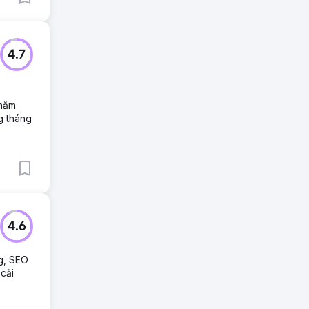
4.7
 năm
g tháng
4.6
ng, SEO
 cải