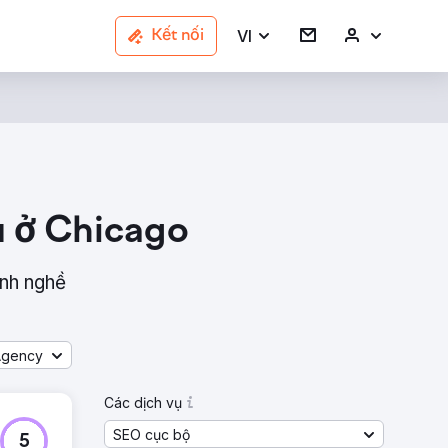
VI
Kết nối
u ở Chicago
nh nghề
Agency
Các dịch vụ
SEO cục bộ
5