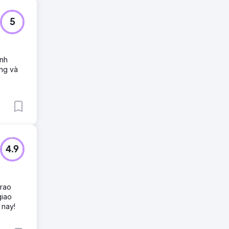
5
ành
ộng và
4.9
trao
giao
 nay!