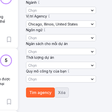
Ngành
Chọn
Vị trí Agency
ng
thế
Chicago, Illinois, United States
Ngôn ngữ
Chọn
Ngân sách cho mỗi dự án
Chọn
Thời lượng dự án
5
Chọn
Quy mô công ty của bạn
êu được
Chọn
mại
Tìm agency
Xóa