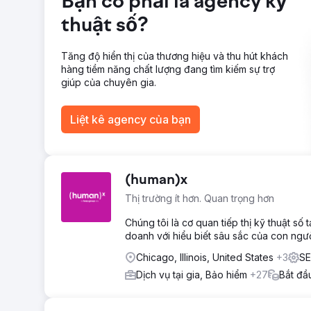
Bạn có phải là agency kỹ
vị trí trang 1 trên kết quả tìm kiếm tự nhiên cho các t
cho phép chúng tôi mở rộng phạm vi công việc; hiện c
thuật số?
tiêu vào các khu vực khác trên cả nước với những th
Tăng độ hiển thị của thương hiệu và thu hút khách
Chuyển đến trang agency
hàng tiềm năng chất lượng đang tìm kiếm sự trợ
giúp của chuyên gia.
Liệt kê agency của bạn
(human)x
Thị trường ít hơn. Quan trọng hơn
Chúng tôi là cơ quan tiếp thị kỹ thuật số
doanh với hiểu biết sâu sắc của con ngườ
Chicago, Illinois, United States
+3
SE
Dịch vụ tại gia, Bảo hiểm
+27
Bắt đầ