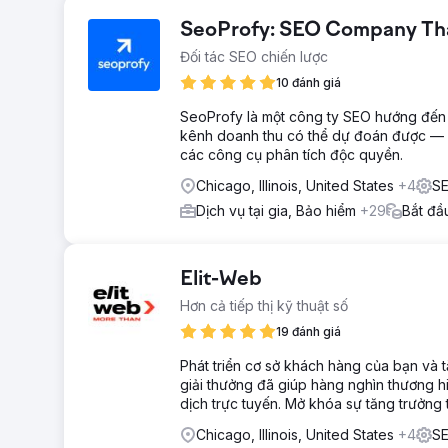
SeoProfy: SEO Company That
Đối tác SEO chiến lược
10 đánh giá
SeoProfy là một công ty SEO hướng đến lợ
kênh doanh thu có thể dự đoán được — đ
các công cụ phân tích độc quyền.
Chicago, Illinois, United States
+4
SE
Dịch vụ tại gia, Bảo hiểm
+29
Bắt đầ
Elit-Web
Hơn cả tiếp thị kỹ thuật số
19 đánh giá
Phát triển cơ sở khách hàng của bạn và tă
giải thưởng đã giúp hàng nghìn thương h
dịch trực tuyến. Mở khóa sự tăng trưởng 
Chicago, Illinois, United States
+4
SE