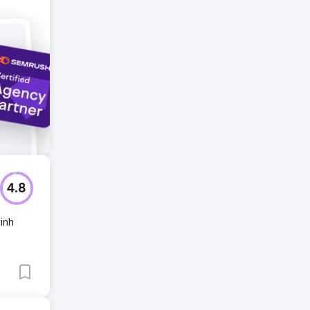
o đã
m mục
4.8
kinh