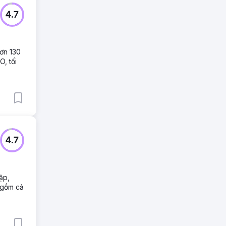
4.7
hơn 130
, tối
4.7
ập,
 gồm cả