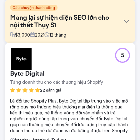
Câu chuyện thành công
Mang lại sự hiện diện SEO lớn cho
nội thất Thụy Sĩ
$
3,000
2021
12
tháng
Thử thách
5
Khi chúng tôi gặp khách hàng lần đầu tiên, họ chỉ mua
khách hàng tiềm năng từ các cổng thông tin và trang web
giới thiệu. Thứ nhất, họ thiếu bí quyết về SEO và đi sau
Byte Digital
nhiều tháng so với các đối thủ mạnh, bao gồm các thương
hiệu và cổng thông tin có tuổi đời hàng thập kỷ. Tiếp theo,
Tăng doanh thu cho các thương hiệu Shopify
chỉ có một nguồn khách hàng tiềm năng là quá nguy hiểm
22 đánh giá
và tốn kém.
Là đối tác Shopify Plus, Byte Digital tập trung vào việc mở
Giải pháp
rộng quy mô thương hiệu thương mại điện tử thông qua
Sau đó, chúng tôi đã tạo nội dung và viết quảng cáo để
tiếp thị hiệu quả, hệ thống vòng đời sản phẩm và trải
xếp hạng cho một số từ khóa, cùng với các dịch vụ chụp
nghiệm người dùng tập trung vào chuyển đổi. Byte Digital
ảnh và quay phim chất lượng cao mạnh mẽ với một đại lý
giúp các thương hiệu chuyển đổi lưu lượng truy cập thành
khác.
doanh thu có thể dự đoán và đo lường được trên Shopify.
Kết quả