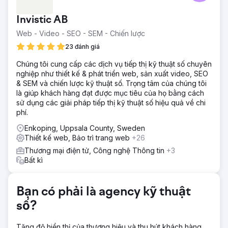
lưu lượng truy cập vào trang web của họ. Không chỉ có
đội ngũ của họ, họ còn thiếu cả khối lượng quan trọng - cả
Invistic AB
danh sách doanh nghiệp và người tiêu dùng. Một cách
hiệu quả, họ đang tạo ra một nền tảng kỹ thuật số hai mặt
Web - Video - SEO - SEM - Chiến lược
dựa trên hầu như không có nguồn lực, chuyên môn, nhân
23 đánh giá
lực và hợp tác.
Chúng tôi cung cấp các dịch vụ tiếp thị kỹ thuật số chuyên
Giải pháp
nghiệp như thiết kế & phát triển web, sản xuất video, SEO
Chúng tôi chỉnh sửa lại hình ảnh của trang web bằng
& SEM và chiến lược kỹ thuật số. Trọng tâm của chúng tôi
những hình ảnh hấp dẫn và tươi sáng để tạo cảm giác dễ
là giúp khách hàng đạt được mục tiêu của họ bằng cách
chịu cho người đọc. Sau đó, chúng tôi tạo ra các bài viết
sử dụng các giải pháp tiếp thị kỹ thuật số hiệu quả về chi
quan trọng về mặt chiến lược, hữu ích cho chủ sở hữu nhà,
phí.
các bài viết thể hiện những thiết kế tốt nhất và hướng dẫn
chi phí để giúp chủ nhà lập kế hoạch ngân sách của mình.
Enkoping, Uppsala County, Sweden
Thiết kế web, Bảo trì trang web
+26
Kết quả
Kể từ khi bắt đầu chiến dịch, họ đã liên tục cải thiện và đạt
Thương mại điện tử, Công nghệ Thông tin
+3
được lưu lượng truy cập hàng ngày lên tới 1000 vào tháng
Bất kì
2 năm 2020. Lưu ý rằng những lưu lượng truy cập này
hoàn toàn không phải trả tiền. Đến cuối chiến dịch, họ
đang thu hút được lưu lượng truy cập trị giá lên tới 25.000
Bạn có phải là agency kỹ thuật
đô la mỗi tháng với 1000 khách truy cập tự nhiên hàng
số?
ngày.
Tăng độ hiển thị của thương hiệu và thu hút khách hàng