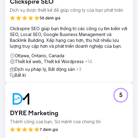
Clickspire SEO
thức mới về thương hiệu và tăng cường sự hiện diện trực
tuyến". Thách thức của dự án là tăng giá trị nhận thức của
Dịch vụ được thiết kế để giúp công ty của bạn phát triển
thương hiệu trong môi trường kỹ thuật số bằng cách tăng
56 đánh giá
cường sự hiện diện trực tuyến, thông qua chiến lược tiếp
thị kỹ thuật số tích hợp.
Clickspire SEO giúp bạn thống trị các công cụ tìm kiếm với
SEO, Local SEO, Google Business Management và
Giải pháp
Backlink Building. Xếp hạng cao hơn, thu hút nhiều lưu
Giải pháp được triển khai bao gồm chiến lược inbound
lượng truy cập hơn và phát triển doanh nghiệp của bạn.
marketing cho phép bạn thu hút những người lạ, đồng
hành cùng họ trên hành trình khám phá thương hiệu, đến
Ottawa, Ontario, Canada
mức biến họ thành đại sứ. Đây là một dự án có phạm vi
Thiết kế web, Thiết kế Wordpress
+14
rộng, bao gồm hoạt động phân tích sâu rộng, với sự tham
Dịch vụ pháp lý, Bất động sản
+3
gia của các lĩnh vực khác nhau của công ty, từ tiếp thị,
Bất kì
bán hàng, đến lĩnh vực đào tạo và được thiết kế để phát
triển trong thời gian ba năm.
Kết quả
5
+103% lưu lượng truy cập không phải trả tiền trên trang
web trong sáu tháng đầu tiên kể từ khi đi vào hoạt động.
DYRE Marketing
Chuyển đến trang agency
Thành công của bạn, Sứ mệnh của chúng tôi
7 đánh giá