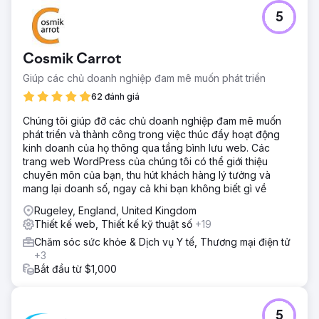
Thử thách
5
Terrascompleet đến với chúng tôi ngay sau giai đoạn
thành lập công ty với yêu cầu nhận được lượng yêu cầu
ổn định quanh năm.
Cosmik Carrot
Giải pháp
Giúp các chủ doanh nghiệp đam mê muốn phát triển
Để hiện thực hóa quy trình này, chúng tôi bắt đầu bằng
việc lập một kế hoạch tiếp thị gồm hai phần. Một mặt, điều
62 đánh giá
này bao gồm việc nhanh chóng nhận được yêu cầu qua
Chúng tôi giúp đỡ các chủ doanh nghiệp đam mê muốn
các kênh trả phí với CPA tốt, mặt khác, xử lý luồng yêu cầu
phát triển và thành công trong việc thúc đẩy hoạt động
bền vững thông qua kết quả tìm kiếm không phải trả tiền.
kinh doanh của họ thông qua tầng bình lưu web. Các
Kết quả
trang web WordPress của chúng tôi có thể giới thiệu
+70% yêu cầu báo giá, +160% khoảnh khắc liên hệ và
chuyên môn của bạn, thu hút khách hàng lý tưởng và
+157% lưu lượng truy cập không phải trả tiền.
mang lại doanh số, ngay cả khi bạn không biết gì về
Rugeley, England, United Kingdom
Chuyển đến trang agency
Thiết kế web, Thiết kế kỹ thuật số
+19
Chăm sóc sức khỏe & Dịch vụ Y tế, Thương mại điện tử
+3
Bắt đầu từ $1,000
5