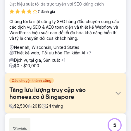
Đạt hiệu suất tối đa trực tuyến với SEO đúng cách
7 đánh giá
Chúng tôi là một công ty SEO hàng đầu chuyên cung cấp
các dịch vụ SEO & AEO toàn diện và thiết kế Webflow và
WordPress hiệu suất cao để tối đa hóa khả năng hiển thị
và tỷ lệ chuyển đổi của khách hàng.
Neenah, Wisconsin, United States
Thiết kế web, Tối ưu hóa Tìm kiếm AI
+7
Dịch vụ tại gia, Sản xuất
+1
$0 - $10,000
Câu chuyện thành công
Tăng lưu lượng truy cập vào
homees.co ở Singapore
$
2,500
2019
24
tháng
Thử thách
5
Khi mới khởi nghiệp, họ có nguồn vốn hạn chế nhưng cần