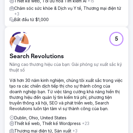
Thiết kế web, Tối ưu hóa Tìm kiếm AI
+15
việc nhấp vào quảng cáo và đặt phòng.
Chăm sóc sức khỏe & Dịch vụ Y tế, Thương mại điện tử
Kết quả
+3
Chiến dịch đã biến mạng xã hội thành công cụ tạo doanh
Bắt đầu từ $1,000
thu chính, mang lại hiệu quả vượt trội. Lợi tức đầu tư quảng
cáo (ROAS) đạt 600% (6:1). Thu hút khách hàng mới với
khối lượng lớn bên ngoài mạng lưới giới thiệu. Mô hình
5
doanh thu có khả năng mở rộng được thiết lập cho mùa du
lịch cao điểm.
Search Revolutions
Chuyển đến trang agency
Nâng cao thương hiệu của bạn: Giải phóng sự xuất sắc kỹ
thuật số
Với hơn 30 năm kinh nghiệm, chúng tôi xuất sắc trong việc
tạo ra các chiến dịch tiếp thị cho sự thành công của
doanh nghiệp bạn. Từ việc tăng cường khả năng hiển thị
thương hiệu đến quản lý tìm kiếm trả phí, phương tiện
truyền thông xã hội, SEO và phát triển web, Search
Revolutions luôn tận tâm vì sự thành công của bạn.
Dublin, Ohio, United States
Thiết kế web, Thiết kế Wordpress
+23
Thương mại điện tử, Sản xuất
+3