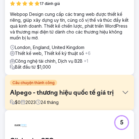
17 đánh giá
Webpop Design cung cấp các trang web được thiết kế
riêng, giúp xây dựng uy tín, củng cố vị thế và thúc đẩy kết
quả kinh doanh. Thiết kế chiến lược, phát triển WordPress
và thương mại điện tử dành cho các thương hiệu không
muốn bị lu mờ.
London, England, United Kingdom
Thiết kế web, Thiết kế kỹ thuật số
+6
Công nghệ tài chính, Dịch vụ B2B
+1
Bắt đầu từ $1,000
Câu chuyện thành công
Alpego - thương hiệu quốc tế giá trị
$
0
2023
24
tháng
Thử thách
5
Alpego SPA là một công ty có trụ sở tại tỉnh Vicenza
chuyên thiết kế và sản xuất máy móc phục vụ sản xuất
nông nghiệp. Mục tiêu họ đặt ra cho chúng tôi là "nhận