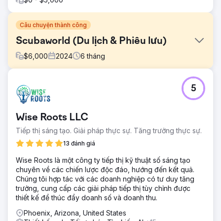
Câu chuyện thành công
Scubaworld (Du lịch & Phiêu lưu)
$
6,000
2024
6
tháng
Thử thách
5
Scubaworld chủ yếu dựa vào truyền miệng và cộng đồng
thợ lặn hiện hữu. Họ gặp khó khăn trong việc tiếp cận đối
tượng khách hàng mới - đặc biệt là những người ưa mạo
Wise Roots LLC
hiểm và khách du lịch quan tâm đến lặn biển nhưng không
biết bắt đầu từ đâu. Hoạt động tiếp thị kỹ thuật số của họ
Tiếp thị sáng tạo. Giải pháp thực sự. Tăng trưởng thực sự.
bị phân mảnh và không thể thúc đẩy doanh số đặt chỗ.
13 đánh giá
Giải pháp
Wise Roots là một công ty tiếp thị kỹ thuật số sáng tạo
Chúng tôi đã triển khai một chiến dịch quảng cáo Meta
chuyên về các chiến lược độc đáo, hướng đến kết quả.
(Facebook/Instagram) tập trung vào "cảm hứng đặt
Chúng tôi hợp tác với các doanh nghiệp có tư duy tăng
phòng". Phân khúc đối tượng: Hướng đến sở thích "du lịch
trưởng, cung cấp các giải pháp tiếp thị tùy chỉnh được
mạo hiểm" thay vì chỉ khách du lịch nói chung. Chiến lược
thiết kế để thúc đẩy doanh số và doanh thu.
sáng tạo: Sử dụng nội dung video dưới nước độ nét cao
để giảm thiểu thao tác cuộn. Tối ưu hóa chuyển đổi: Tinh
Phoenix, Arizona, United States
chỉnh trải nghiệm trang đích để giảm thiểu sự bất tiện giữa