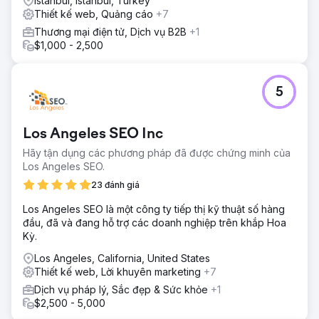
Istanbul, Istanbul, Turkey
Khách hàng của anh ấy bắt đầu thấy kết quả nhanh
Thiết kế web, Quảng cáo
+7
chóng, với mức tăng đầu tiên về từ khóa và giá trị lưu
lượng truy cập trong vòng 2 tuần đầu tiên. Chúng tôi đã
Thương mại điện tử, Dịch vụ B2B
+1
xếp chúng ở vị trí thứ 2 là "thiết kế nội thất" và hàng chục
$1,000 - 2,500
vị trí hàng đầu về từ ngữ đổi mới. Trang web của họ đã
nhận được hơn 10.000 khách truy cập mỗi tháng, tương
đương gần 9.400 SGD mỗi tháng.
5
Chuyển đến trang agency
Los Angeles SEO Inc
Hãy tận dụng các phương pháp đã được chứng minh của
Los Angeles SEO.
23 đánh giá
Los Angeles SEO là một công ty tiếp thị kỹ thuật số hàng
đầu, đã và đang hỗ trợ các doanh nghiệp trên khắp Hoa
Kỳ.
Los Angeles, California, United States
Thiết kế web, Lời khuyên marketing
+7
Dịch vụ pháp lý, Sắc đẹp & Sức khỏe
+1
$2,500 - 5,000